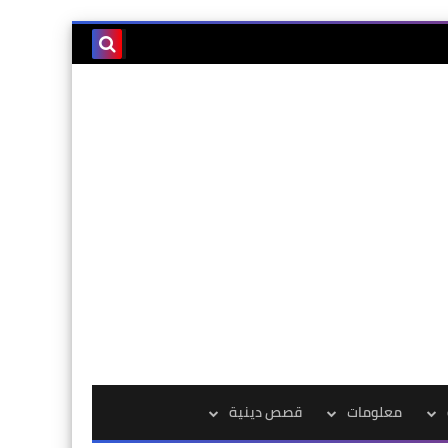
معلومات
قصص دينية