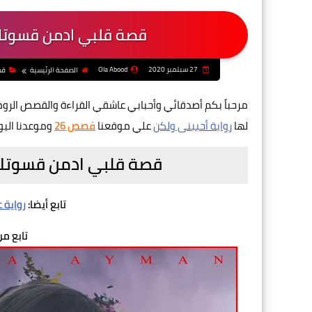
قصة قلبي ادمن قسوتك ب
27 سبتمبر 2020
Ola Abood
الصفحة الرئيسية
قص
مرحباً بكم أصدقائي وأحبابي عاشقي القراءة والقصص الرو
لها
رواية أحببنى ولكن
علي موقعنا
قصص 26
وموعدنا اليو
قصة قلبي ادمن قسوتك ب
تابع أيضا:
رواية 
تابع من