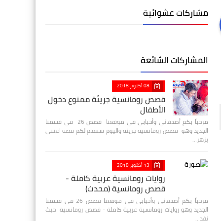
مشاركات عشوائية
المشاركات الشائعة
08 أكتوبر 2018
قصص رومانسية جريئة ممنوع دخول
الأطفال
مرحباً بكم أصدقائي وأحبابي في موقعنا قصص 26 في قسمنا
الجديد وهو قصص رومانسية جريئة واليوم سنقدم لكم قصة اعتني
بزهر…
13 أكتوبر 2018
روايات رومانسية عربية كاملة -
قصص رومانسية (محدث)
مرحباً بكم أصدقائي وأحبابي في موقعنا قصص 26 في قسمنا
الجديد وهو روايات رومانسية عربية كاملة - قصص رومانسية حيث
نقد…