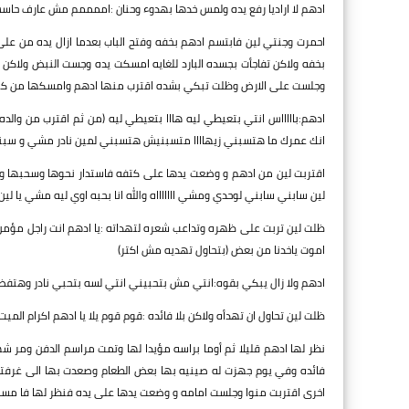
ادهم لا اراديا رفع يده ولمس خدها بهدوء وحنان :اممممم مش عارف حاس
احمرت وجنتي لين فابتسم ادهم بخفه وفتح الباب بعدما ازال يده من عل
بخفه ولاكن تفاجأت بجسده البارد للغايه امسكت يده وجست النبض ولاكن
وجلست على الارض وظلت تبكي بشده اقترب منها ادهم وامسكها من ك
ادهم:باااااس انتي بتعيطي ليه هااا بتعيطي ليه (من ثم اقترب من وا
انك عمرك ما هتسبني زيهاااا متسبنيش هتسبني لمين نادر مشي و سبني م
اقتربت لين من ادهم و وضعت يدها على كتفه فاستدار نحوها وسحبها و
لين سابني سابني لوحدي ومشي اااااااه والله انا بحبه اوي ليه مشي يا لين 
ظلت لين تربت على ظهره وتداعب شعره لتهداته :يا ادهم انت راجل مؤمن با
اموت ياخدنا من بعض (بتحاول تهديه مش اكتر)
ادهم ولا زال يبكي بقوه:انتي مش بتحبيني انتي لسه بتحبي نادر وهتف
ظلت لين تحاول ان تهدأه ولاكن بلا فائده :قوم قوم يلا يا ادهم اكرام الميت
نظر لها ادهم قليلا ثم أوما براسه مؤيدا لها وتمت مراسم الدفن ومر شه
فائده وفي يوم جهزت له صينيه بها بعض الطعام وصعدت بها الى غرفته طر
اخرى اقتربت منوا وجلست امامه و وضعت يدها على يده فنظر لها فا مسك