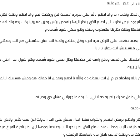
س اني عاوز ابص عليه
ى خدها وتفاجاء ب والد ادهم نائم على سريره تعجبت لين وركضت نحو والد ادهم وظلت تهزه
 لايوجد نبض نظرت الى ادهم الذي ينظر اليها بتفحص بيأس وحزن عميق تركت يده والد ادهم
تفيها وظلت يهزها بهستريه وعنف وهو يبكي بقوه شديده و
لده بعدما دفعها على الارض مره اخره وظل يحتضن والده) انت مش هتسبني صح انت وعدتني
تسبنيش انت كمان يا بابااااا
اجلسها على قدمه ودفن راسه في حضنها وظل يبكي بقوه شديده وهو يقول :سااااابني يا
ليييييه
لله وقاضاه حرام ال انت بتقوله ده والله يا ادهم وبعدين انا معاك اهو ومش هسيبك الا لما
ضلي طول عمرك بتحبيه ده انتي يا شيخه متجوزاني عشان دي وصيته
 دفنه
ر وادهم يرفض الطعام والشراب فقط الماء يعيش على الماء حاولت لين معه كثيرا ولاكن بلا
قت الباب ودخلت عند سماع الاذن نظر نحو الباب وعندما وجدها لين نظر ناحية الفراغ مره
ت يده وظلت تداعب باطن يده باصابعها الرقيقه و