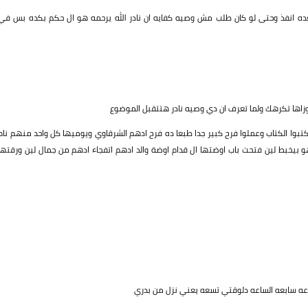
ستعده انفذ وحتى لو كان طلب مش وصيه كفايه ان نادر الله يرحمه هو ال حكم بكده بس في
اها تكرهك ولما تعرف ان دي وصيه نادر هتتقبل الموضوع
تبوا الكتاب وعملوا فرح كبير جدا طبعا ده فرح ادهم الشرقاوي ويوميها كل واحد منهم نام
بيخبط لين فتحت باب اوضتها ال قدام اوضة والد ادهم اتفجاء ادهم من جمال لين ورقتها
عه سابعه الساعه دلوقتي تسعه يعني نزل من بدري