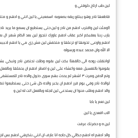
لين:طب ارتاح دلوقتي و
قاطعها نادر وهو يبتلع ريقه بصعوبه :اسمعيني يا لين انتي و ادهم و مت
(اومئت لين واقترب ادهم من نادر و لين حتى يستطيع ان يسمع ما يريد نادر
يارب ربنا يعقبكم اكبر عقاب ادهم عاوزك تتجوز لين بعد الكام شهر ال 
ادهم واوعى تخونها او تزعلها و متخفش لين مش زي مي يا ادهم (حبيبة اد
الا الله وان محمد عبده ورسوله
(وانتقلت روحه الى خالقها) بكت لين بقوه وظلت تحتضن نادر وتبكي بش
يقوموا بالتغسيل معه واغشاء على لين و اضطر ادهم ان يحملها وبالفعل ح
وتم الدفن ومرت ٣ اشهر لم يحدث بهم سوى دخول والده نادر لل
لوالدة نادر وفي يوم قرر ادهم ان يخبر والده كل شئ حتى يستطيعوا تن
والد ادهم وطلب منوا ان يستدعي لين لاجله وبالفعل اتت له لين و
لين:نعم يا بابا
الاب:اقعدي يا لين
لين:ه و حضرتك عرفت
والد ادهم:اه ادهم حكالي كل حاجه انا عارف ان انتي بتكرهي ادهم بس لازم