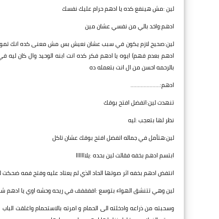
لين :مش هينفع كده يا ادهم حرام عليك نفسك
ادهم:واخد بالي من نفسي عشان مين
لين:صحيح لازم يكون في سبب عشان نعيش بس مش معنى كده انك تموت نفسك
ادهم بعدم فهم) ايوه يا ادهم فكر كده انت ابنه الوحيد وال كان ليه 
بالرحمه احسن من ال انت بتعمله ده
ادهم:....................
تنهدت لين:اتفضل افتح بوقك
نظر لها بتعجب :ليه
لين:هتأمل في جماله اتفضل افتح بوقك عشان تاكل
ابتسم ادهم بخفه فقالت لين بحده :يلااااااا
انتفض ادهم بخفه اثر صوتها الحاد الذي لم يعتاد عليه وفتح فمه ضحكت ل
لين وهي تتنشق الهواء بتوسع :اففففف في ريحه وحشه اوي يا ادهم شام
وسحبته من ذراعه وادخلته الى الحمام و امرته بالاستحمام واغلقت الب