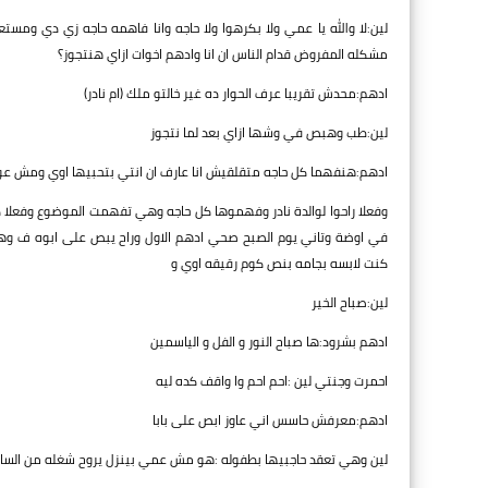
لين:لا والله يا عمي ولا بكرهوا ولا حاجه وانا فاهمه حاجه زي دي وم
مشكله المفروض قدام الناس ان انا وادهم اخوات ازاي هنتجوز؟
ادهم:محدش تقريبا عرف الحوار ده غير خالتو ملك (ام نادر)
لين:طب وهبص في وشها ازاي بعد لما نتجوز
ادهم:هنفهما كل حاجه متقلقيش انا عارف ان انتي بتحبيها اوي ومش عوز
وفعلا راحوا لوالدة نادر وفهموها كل حاجه وهي تفهمت الموضوع وفعلا ك
في اوضة وتاني يوم الصبح صحي ادهم الاول وراح يبص على ابوه ف وهو 
كنت لابسه بجامه بنص كوم رقيقه اوي و
لين:صباح الخير
ادهم بشرود:ها صباح النور و الفل و الياسمين
احمرت وجنتي لين :احم احم وا واقف كده ليه
ادهم:معرفش حاسس اني عاوز ابص على بابا
لين وهي تعقد حاجبيها بطفوله :هو مش عمي بينزل يروح شغله من السا