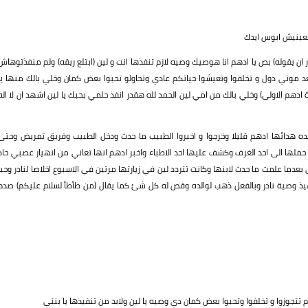
تعبنيش ابوس ايدك
 ان يقوله) بص يا ادهم انا هوصيك وصيه لازم تنفذها انت و لين (ابتلع ريقه) ولم منفذتوهاش
بعد موتي دول و تخلفوا وتعيشوا حياتكم عادي وتحاولو تحبوا بعض كمان وخلي بالك منها يا
هم الاولى) وخلي بالك من امي لين الحمد لله هقدر انفذ حلمي بحبك يا لين اشهد ان لا اله
ده هدائها ادهم قليلا وخرجوا و اخبروا الطبيب ما حدث ودخل الطبيب وفريق تمريض وحتى
ملها الى احد الغرف وكشف عليها احد الاطباء واخبر ادهم انها تعاني من انهيار عصبي حاد
مستشفى بعدما علمت ما حدث لابنها وكانت تتردد لين في زيارتها مرتين في الاسبوع اخلاصا لنادر وحبا
فيذ وصية نادر وبالفعل ذهب لوالده وقص له كل شئ كما يقال (من طأطأ لسلام عليكم) صدم
 تتجوزوا و تخلفوا وتحبوا بعض كمان دي وصيه يا لين ولابد من تنفيذها يا بنتي