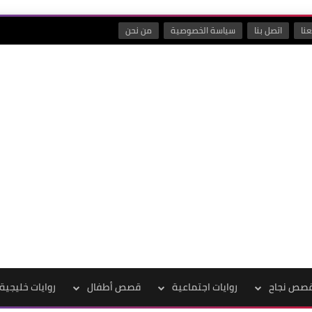
نا
اتصل بنا
سياسة الخصوصية
من نحن
صص نجاح
روايات اجتماعية
قصص أطفال
روايات خليجية