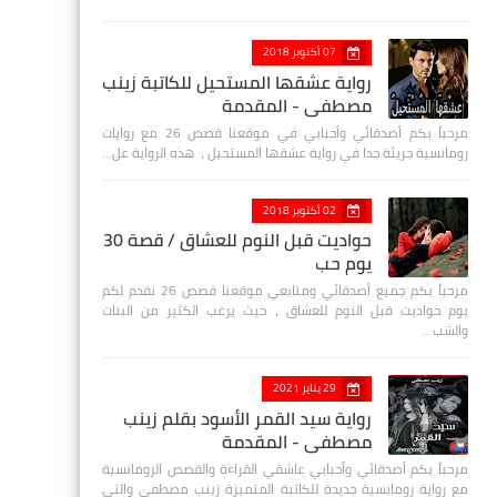
07 أكتوبر 2018
رواية عشقها المستحيل للكاتبة زينب
مصطفي - المقدمة
مرحباً بكم أصدقائي وأحبابي في موقعنا قصص 26 مع روايات
رومانسية جريئة جدا في رواية عشقها المستحيل ، هذه الرواية عل…
02 أكتوبر 2018
حواديت قبل النوم للعشاق / قصة 30
يوم حب
مرحباً بكم جميع أصدقائي ومتابعي موقعنا قصص 26 نقدم لكم
يوم حواديت قبل النوم للعشاق ، حيث يرغب الكثير من البنات
والشب…
29 يناير 2021
رواية سيد القمر الأسود بقلم زينب
مصطفي - المقدمة
مرحباً بكم أصدقائي وأحبابي عاشقي القراءة والقصص الرومانسية
مع رواية رومانسية جديدة للكاتبة المتميزة زينب مصطفى والتي