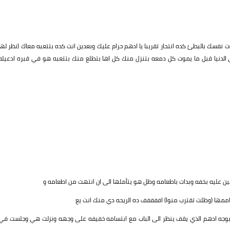
 بالبطئ كده انتحار تقريبا يا ادهم حرام عليك وبعدين انت كده بتتعبه معاك (نظر لها
في الدنيا قبل ما يموت كل دمعه بتنزل منك كل اها بتطلع منك بتتعبه هو في قبره ادعيله
ين عليه بخفه وبدات باطعامه وظل هو يتأملها الى ان انتهت من اطعامه و
مها (وظلت تقترب منوا) اففففف ده الريحه دي منك انت يع
اب بوجه ادهم الذي يقف ينظر الى الباب مع ابتسامه خفيفه على وجهه ونزلت هي وجلست في