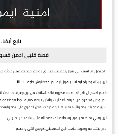
تابع أيضا:
ر
قصة قلبي ادمن قسوتك 
المتصل :انا اسف اني بقول لحضرتك خبر زي ده جوز حضرتك عمل حادثه عرب
لين ببكاء وصراخ:ايه انت بتقول ايه نادر محصلوش حاجه لااااااااا
فهم ادهم ان نادر قد اصابه مكروه فاخذ الهاتف من لين وعرف ما حدث ل
نادر وكان قد خرج من غرفة العمليات ولاكن نبضه ضعيف جدا فوضعوه 
سريره وقبلت يده واثناء تقبيلها ليده ذرفت بعض الدموع على يده وابعدت ف
لين وهي تحتضنه برفق وسعاده:الف حمد لله على سلامتك يا حبيبي
نادر ببتسامه وصوت متعب :لين اسمعيني كويس انتي و ادهم