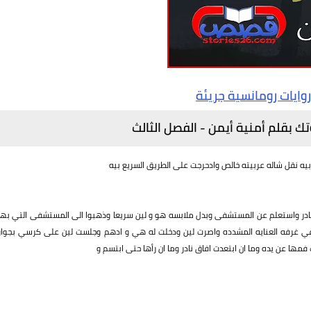
وايات رومانسية جريئة
بقلم أمنية أيمن - الفصل الثالث
يه نقل شاله عربيته خالص وادحرجت على الطريق السريع بيه
نادر واستعلم عن المستشفى وبدل ملابسه هو و لين سريعا وذهبوا الى المستشفى التي بها
في غرفه العنايه المشدده واصرت لين ودخلت له هي و ادهم وجلست لين على كرسي بجوار
مها عن يده وما ان ابتعدت افاق نادر وما ان رأها حتى ابتسم و