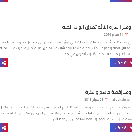
بر | ساره التائه تطرق ابواب الجنه
11 فبراير 2018
لتي نعيشها ملئيه بالمفارقات والاحداث التي تؤثر فينا وتتحكم فى تشكيل خطواتنا فيما بعد..
م الان قصه واقعيه ..بدأت القصة عندما تزوج شاب مسلم من امرأة أجنبيه. حيث ظلت المرأة
نتها الغير مسلمه لكنها ذهبت لتعيش في مع…
ة القصة »
عبر|قصة جاسم والكرة
abdelrahman 
08 فبراير 2018
 وكرة القدم قصة جميلة ومفيدة ننقلها لكم اليوم جاسم يحب الكرة، لا يكاد يفارقها إلا
و شراب، وربما أنسته حتى طعامه وشرابه، يمضي نهاره في الجري وراءها حتى ليله يقضية
دة مباريات كرة القدم، وشغفه بها وصل إلى حفظ أس…
ة القصة »