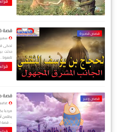
قراء
قصة قص
قصص قصيرة
سهير ع
تحكى قصة
حدثت بين
تابعونا…
قراء
قصة من
قصص وعبر
aafat
يظلمن أح
... قصة 
قراء