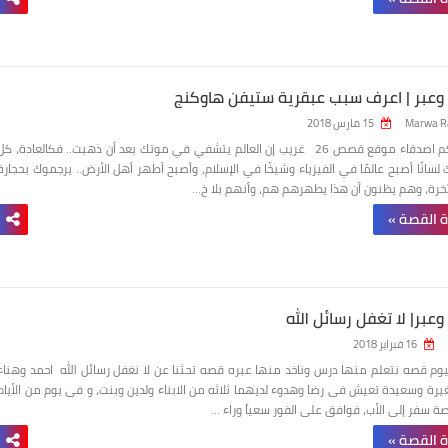
بر | اعرف سبب عبقرية ستيفن هاوكنج
Marwa R
15 مارس 2018
مرحبا بكم اصدقاء موقع قصص 26 غريب إن العالم يتشفي في موتك بعد أن ذهبت.. فكالعادة، كل
لسانًا أصبح عالمًا في الفيزياء وشيخًا في الإسلام، وأصبح أطهر أهل الأرض.. يرجموك بحجارة
الآخرة، وهم يظنون أن هذا يطهرهم هم، وأنهم بلا خ…
ة القصة »
بر| لا تغفل رسائل الله
16 فبراير 2018
يوم قصه نتعلم منها درس وناخد منها عبره قصه تحثنا عن لا نغفل رسائل الله احمد وهناء
رة وسعيدة تعيش فى رضا وهدوء لديهما ثلاثه من الابناء ولدين وبنت، و فى يوم من الأيام
ة سفر إلى الأب، فوافق على الفور سعياً وراء …
ة القصة »