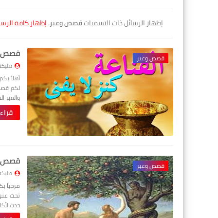
‏إظهار الرسائل ذات التسميات
قصص وعبر
.
إظهار كافة الرسا
قصص وع
قصص وعبر
مليكة
لكم قصص
والعبر ا
قراء
قصص وع
قصص وعبر
مليكة
تحت عنوا
حدث لأكل