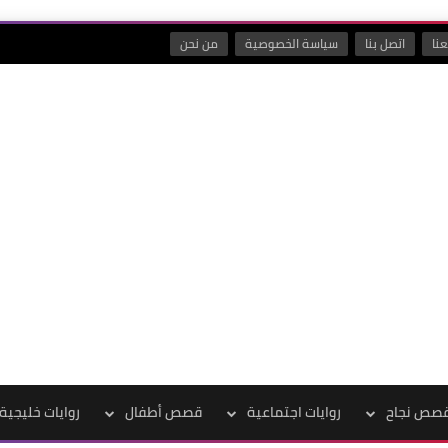
نا
اتصل بنا
سياسة الخصوصية
من نحن
صص نجاح
روايات اجتماعية
قصص أطفال
روايات خليجية