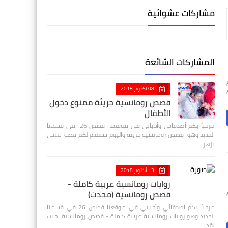
مشاركات عشوائية
المشاركات الشائعة
08 أكتوبر 2018
قصص رومانسية جريئة ممنوع دخول
الأطفال
مرحباً بكم أصدقائي وأحبابي في موقعنا قصص 26 في قسمنا
الجديد وهو قصص رومانسية جريئة واليوم سنقدم لكم قصة اعتني
بزهر…
13 أكتوبر 2018
روايات رومانسية عربية كاملة -
قصص رومانسية (محدث)
مرحباً بكم أصدقائي وأحبابي في موقعنا قصص 26 في قسمنا
الجديد وهو روايات رومانسية عربية كاملة - قصص رومانسية حيث
نقد…