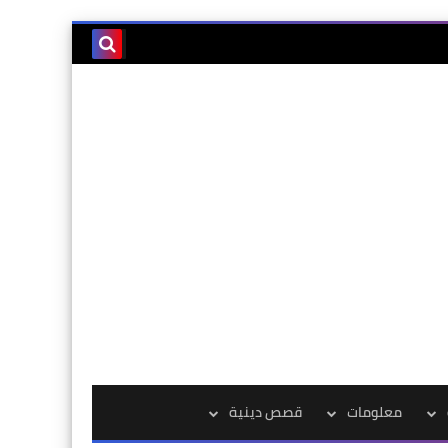
معلومات
قصص دينية