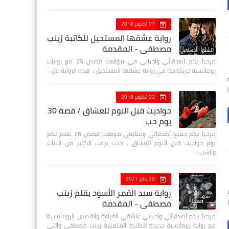
07 أكتوبر 2018
رواية عشقها المستحيل للكاتبة زينب
مصطفي - المقدمة
مرحباً بكم أصدقائي وأحبابي في موقعنا قصص 26 مع روايات
رومانسية جريئة جدا في رواية عشقها المستحيل ، هذه الرواية عل…
02 أكتوبر 2018
حواديت قبل النوم للعشاق / قصة 30
يوم حب
مرحباً بكم جميع أصدقائي ومتابعي موقعنا قصص 26 نقدم لكم
يوم حواديت قبل النوم للعشاق ، حيث يرغب الكثير من البنات
والشب…
29 يناير 2021
رواية سيد القمر الأسود بقلم زينب
مصطفي - المقدمة
مرحباً بكم أصدقائي وأحبابي عاشقي القراءة والقصص الرومانسية
مع رواية رومانسية جديدة للكاتبة المتميزة زينب مصطفى والتي