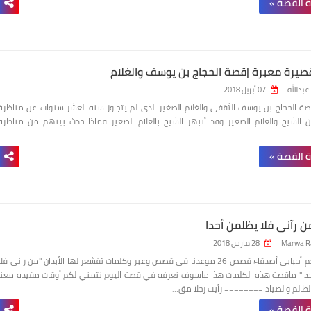
ة القصة »
يرة معبرة |قصة الحجاج بن يوسف والغلام
بدالله
07 أبريل 2018
 الحجاج بن يوسف الثقفى والغلام الصغير الذى لم يتجاوز سنه العشر سنوات عن مناظرة
 الشيخ والغلام الصغير وقد أنبهر الشيخ بالغلام الصغير فماذا حدث بينهم من مناظرة
ة القصة »
 رآني فلا يظلمن أحدا
Marwa R
28 مارس 2018
مرحبا بكم أحبابي أصدقاء قصص 26 موعدنا في قصص وعبر وكلمات تقشعر لها الأبدان "من رآني فلا
دا" ماقصة هذه الكلمات هذا ماسوف نعرفه في قصة اليوم نتمني لكم أوقات مفيده معنا
الظالم والصياد ======== رأيت رجلا مق…
ة القصة »