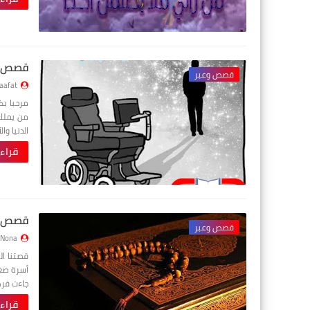
قصص وع
قصص وعبر
aafat
من يملك 
الدنيا و
قراء
قصص وع
قصص وعبر
Nona
قصتنا ال
أسرة صغي
جاءت فرص
قراء