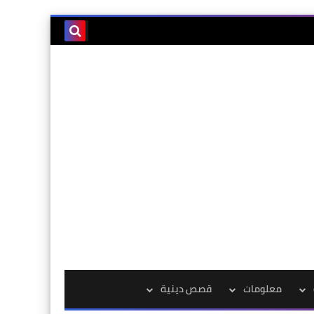
معلومات
قصص دينية