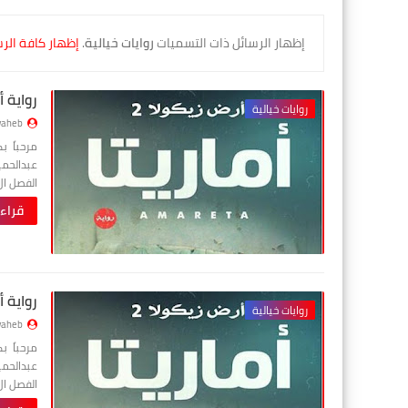
‏إظهار الرسائل ذات التسميات
روايات خيالية
.
إظهار كافة الر
رواية أ
روايات خيالية
aheb
مرحباً 
الفصل ا
قراء
رواية أ
روايات خيالية
aheb
مرحباً 
الفصل ا