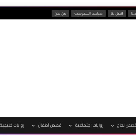
نا
اتصل بنا
سياسة الخصوصية
من نحن
صص نجاح
روايات اجتماعية
قصص أطفال
روايات خليجية