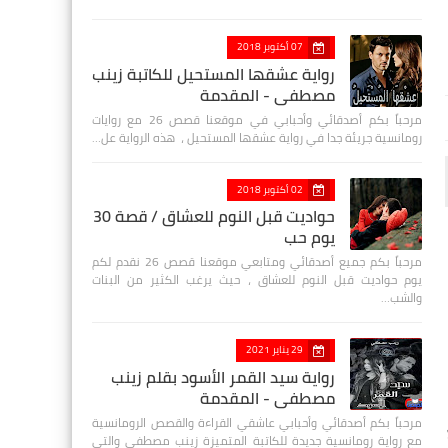
07 أكتوبر 2018
رواية عشقها المستحيل للكاتبة زينب
مصطفي - المقدمة
مرحباً بكم أصدقائي وأحبابي في موقعنا قصص 26 مع روايات
رومانسية جريئة جدا في رواية عشقها المستحيل ، هذه الرواية عل…
02 أكتوبر 2018
حواديت قبل النوم للعشاق / قصة 30
يوم حب
مرحباً بكم جميع أصدقائي ومتابعي موقعنا قصص 26 نقدم لكم
يوم حواديت قبل النوم للعشاق ، حيث يرغب الكثير من البنات
والشب…
29 يناير 2021
رواية سيد القمر الأسود بقلم زينب
مصطفي - المقدمة
مرحباً بكم أصدقائي وأحبابي عاشقي القراءة والقصص الرومانسية
مع رواية رومانسية جديدة للكاتبة المتميزة زينب مصطفى والتي