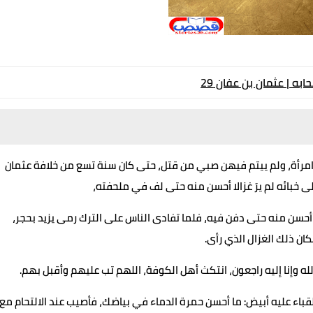
ه | عثمان بن عفان 29
ن امرأة، ولم ييتم فيهن صبي من قتل، حتى كان سنة تسع من خلافة عثمان
إلى خبائه لم يرَ غزالا أحسن منه حتى لف في ملحفته،
لا أحسن منه حتى دفن فيه، فلما تفادى الناس على الترك رمى يزيد بحجر،
ان ذلك الغزال الذي رأى.
 لله وإنا إليه راجعون، انتكث أهل الكوفة، اللهم تب عليهم وأقبل بهم.
باء عليه أبيض: ما أحسن حمرة الدماء في بياضك، فأصيب عند الالتحام مع