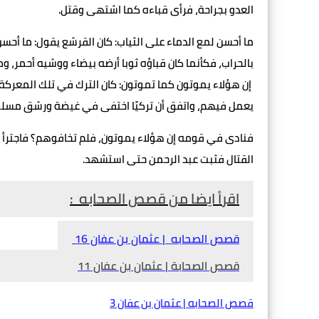
العدو بجراحة، فرأى قباءه كما اشتهى وقتل.
ما أحسن لمع الدماء على الثياب: كان القرشع يقول: ما أحسن 
بالحراب، فكأنما كان قباؤه ثوبا أرضه بيضاء ووشيه أحمر، و
إن هؤلاء يموتون كما تموتون: كان الترك في تلك المعركة ق
يعمل فيهم، واتفق أن تركيًا اختفى في غيضة ورشق مسلم
فنادى في قومه إن هؤلاء يموتون، فلم تخافوهم؟ فاجترأ 
القتال فثبت عبد الرحمن حتى استشهد.
اقرأ ايضا من قصص الصحابه :
قصص الصحابه | عثمان بن عفان 16
قصص الصحابة | عثمان بن عفان 11
قصص الصحابه | عثمان بن عفان 3