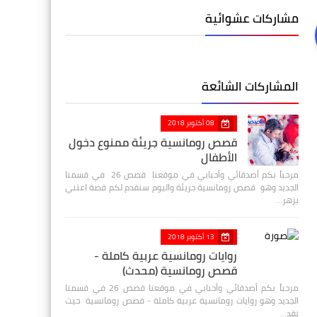
مشاركات عشوائية
المشاركات الشائعة
08 أكتوبر 2018
قصص رومانسية جريئة ممنوع دخول
الأطفال
مرحباً بكم أصدقائي وأحبابي في موقعنا قصص 26 في قسمنا
الجديد وهو قصص رومانسية جريئة واليوم سنقدم لكم قصة اعتني
بزهر…
13 أكتوبر 2018
روايات رومانسية عربية كاملة -
قصص رومانسية (محدث)
مرحباً بكم أصدقائي وأحبابي في موقعنا قصص 26 في قسمنا
الجديد وهو روايات رومانسية عربية كاملة - قصص رومانسية حيث
نقد…