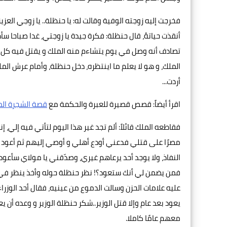
فخرجت إليه زوجته الوفية وقالت له: يا حنظلة.. يا زوجي العزي
أنقذت حياتهُ، قال حنظلة: فكرة جيدة يا زوجتي، غدا صباحا سأ
تصادف أنه وصل في یوم یتشاءم منه الملك و یقتل فیه کل من
الملك، و هو لا یعلم ما اینتظره، دخل حنظلة، وأمام عرش الم
أردت...
اقرأ أيضاً: قصص قصيرة للعبرة والحكمة مع
قصة الشجرة الم
فقاطعه الملك قائلاً: ألم تجد غير هذا اليوم لتأتي فيه إلي، 
مصرًا على قتلي فدعني أودع أهلي و أوصي إليهم ثم أعود 
النفاذ، ولا يوجد أحد يرعاهم غيري، وصدّقني يا مولاي سأعود 
فمن يضمن لي أنك ستعود؟! نظر حنظلة حوله وأخذ ينظر في 
عليه علامات الحزن وسالت الدموع من عينيه، فقال أحد الوزرا
يعود بعد عام وإلا قتل الوزير..شکر حنظلة الوزیر و وعده أن
معهم عامًا كاملا.