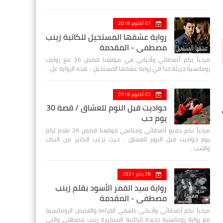
07 أكتوبر 2018
رواية عشقها المستحيل للكاتبة زينب
مصطفي - المقدمة
مرحباً بكم أصدقائي وأحبابي في موقعنا قصص 26 مع روايات
رومانسية جريئة جدا في رواية عشقها المستحيل ، هذه الرواية عل…
02 أكتوبر 2018
حواديت قبل النوم للعشاق / قصة 30
يوم حب
مرحباً بكم جميع أصدقائي ومتابعي موقعنا قصص 26 نقدم لكم
يوم حواديت قبل النوم للعشاق ، حيث يرغب الكثير من البنات
والشب…
29 يناير 2021
رواية سيد القمر الأسود بقلم زينب
مصطفي - المقدمة
مرحباً بكم أصدقائي وأحبابي عاشقي القراءة والقصص الرومانسية
مع رواية رومانسية جديدة للكاتبة المتميزة زينب مصطفى والتي