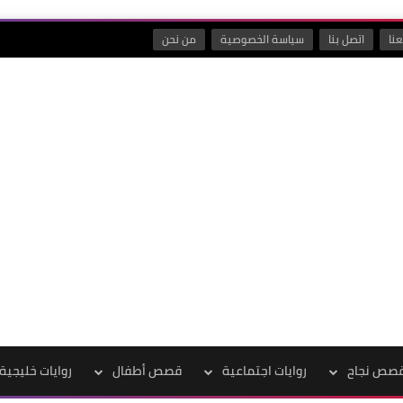
نا
اتصل بنا
سياسة الخصوصية
من نحن
صص نجاح
روايات اجتماعية
قصص أطفال
روايات خليجية