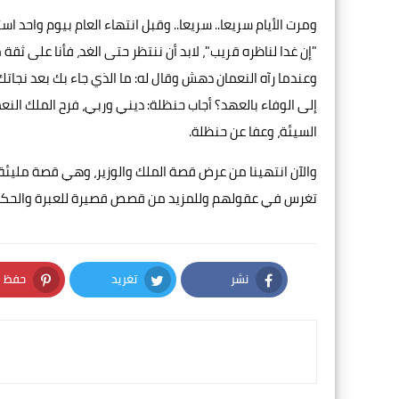
ومرت الأيام سريعا.. سريعا.. وقبل انتهاء العام بيوم واحد است
"إن غدا لناظره قريب"، لابد أن ننتظر حتى الغد، فأنا على ثق
وعندما رآه النعمان دهش وقال له: ما الذي جاء بك بعد نجاتك
إلى الوفاء بالعهد؟ أجاب حنظلة: ديني وربي، فرح الملك النعم
السيئة، وعفا عن حنظلة.
والآن انتهينا من عرض قصة الملك والوزير، وهي قصة مليئة ب
تغرس في عقولهم وللمزيد من قصص قصيرة للعبرة والحكمة
نشر
تغريد
حفظ
nterest
Twitter
Facebook