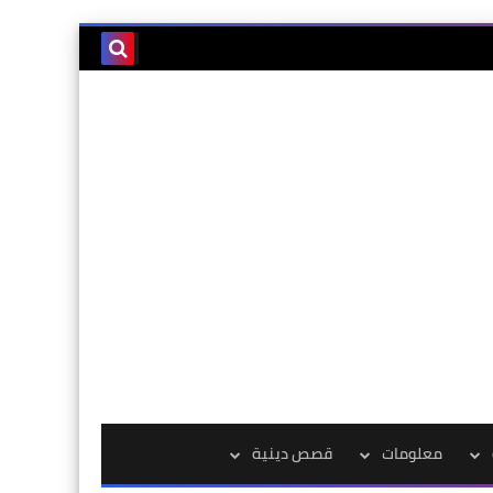
معلومات
قصص دينية