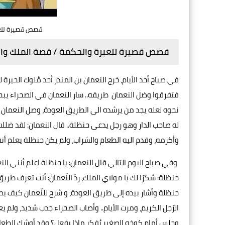
قصص قصيرة للعبر
قصص قصيرة للعبرة والحكمة / قصة الملك والو
في صباح أحد الأيام، خرج النعمان بن المنذر أحد مُلوك ال
فتفرقوا وضل النعمان طريقه.. سار النعمان في الصحراء يبح
نحوه لعله یجد من يرشده الى الطريق العودة، وصل النعمان 
له صاحب الدار وهو رجل یدعی حنظلة.. قال النعمان: لقد ض
وأكرمه، وقدم اليه الطعام والشراب، ولم يكن حنظلة يعلم أنه
وفي صباح اليوم التالي قال النعمان: يا حنظلة اعلم أنني ال
حنظلة: شكرًا لك يا مولاي الملك، ردّ النّعمان: أنت تعرف طر
حنظلة وأشار بيده إلى طريق العودة، و شرح للنّعمان کیف یص
الرّجل الكريم، ومرت الأيام.. وأصاب الصحراء جدب شديد، ولم 
وجلس أمام كوخه الصغير يُفكر ماذا يفعل؟ وقد أوشك الطعام