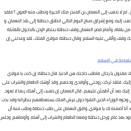
ز.. لم لا تذهب إلى النعمان بن المنذر ملك الحيرة وتطلب منه العون ؟ فلقد
ذهب إليه، ومع إشراق صباح اليوم التالي انطلق حنظلة إلى بلاد النعمان، و
 يلقاه، وأمام قصر النعمان وقف حنظلة ينتظر الإذن بالدخول لمُقابلة
لك وقف وألقى عليه السلام، وقال حنظلة: مولاي الملك.. لقد وعدتني إن
لعونة في الإسلام
إنك مقتول یا رجال، فاطلب حاجتك هن الدنيا، قال حنظلة: إن كنت يا مولاي
إليك. فلقد تركت زوجتي وأولادي وحدهم، وقد أوشك الطعام والشراب على
إليك بعد أن أطمئن عليهم.. قال النعمان: إن ذهبت إلى أهلك ربما لا تعود،
وجوه الوزراء الذين التفوا حول عرش الملك يستعطفهم بنظراته وقد بدت
ء: أنا أضمنه لك يا مولاي، وافق النعمان على طلب حنظلة وطلب منه أن
 يعود بعد عام، ورحل حنظلة ومعه الطعام والشراب إلى أهله، وأوصاهم، وجلس