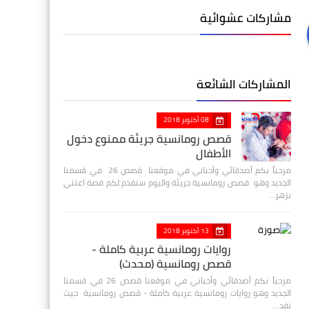
مشاركات عشوائية
المشاركات الشائعة
08 أكتوبر 2018
قصص رومانسية جريئة ممنوع دخول
الأطفال
مرحباً بكم أصدقائي وأحبابي في موقعنا قصص 26 في قسمنا
الجديد وهو قصص رومانسية جريئة واليوم سنقدم لكم قصة اعتني
بزهر…
13 أكتوبر 2018
روايات رومانسية عربية كاملة -
قصص رومانسية (محدث)
مرحباً بكم أصدقائي وأحبابي في موقعنا قصص 26 في قسمنا
الجديد وهو روايات رومانسية عربية كاملة - قصص رومانسية حيث
نقد…