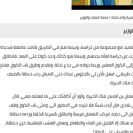
ة والحكمة / قصة الملك والوزير
زير
حيرة للصيد مع مجموعة من حراسه، وبينما هم في الطريق قامت عاصفة شديدة
ث عن حراسه لعلّه يجدهم، وبينما هو کذلك و جد کوخا علی البعد، فانطلق
إلى الکوخ الصغیر، وربط جواده في جذع نخلة، وتقدم وطرق باب الکوخ، ففتح
للت طريقي، فهل تأذن لي بالجلوس عندك حتى الصباح، رحب حنظة بالضيف
 ملك الحيرة.
نعمان بن المنذر ملك الحيرة، وأود أن أكافئك على ما فعلته معي، قال
يق بلادي فان أردت شيئا فلا تتردد في الحضور الى، وعلى باب الكوخ وقف
ل الى دیاره، فرکب النعمان فرسهٔ وانطلق مُسرعا مُخلفا وراءه حنظلة
يعد هناك إلا القليل من الماء والطعام، وبعض العشب للماشية، حزن حنظلة،
 والشراب على النفاذ!