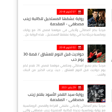
07 أكتوبر 2018
رواية عشقها المستحيل للكاتبة زينب
مصطفي - المقدمة
مرحباً بكم أصدقائي وأحبابي في موقعنا قصص 26 مع روايات
رومانسية جريئة جدا في رواية عشقها المستحيل ، هذه الرواية عل…
02 أكتوبر 2018
حواديت قبل النوم للعشاق / قصة 30
يوم حب
مرحباً بكم جميع أصدقائي ومتابعي موقعنا قصص 26 نقدم لكم
يوم حواديت قبل النوم للعشاق ، حيث يرغب الكثير من البنات
والشب…
29 يناير 2021
رواية سيد القمر الأسود بقلم زينب
مصطفي - المقدمة
مرحباً بكم أصدقائي وأحبابي عاشقي القراءة والقصص الرومانسية
مع رواية رومانسية جديدة للكاتبة المتميزة زينب مصطفى والتي