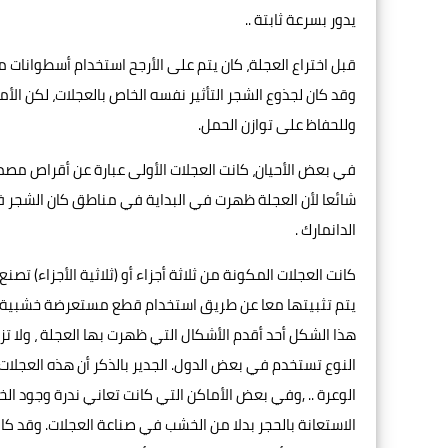
يدور بسرعة ثابتة ..
قبل اختراع العجلة، كان يتم على الأرجح استخدام أسطوانات 
وقد كان لجذوع الشجر التأثير نفسه الخاص بالعجلات، لكن الأ
وللحفاظ على توازن الحمل.
في بعض الأحيان، كانت العجلات الأولى عبارة عن أقراص مص
شائعا لأن العجلة ظهرت في البداية في مناطق كان الشجر فيه
الدانمارك .
كانت العجلات المكونة من ثلاثة أجزاء أو (ثلاثية الأجزاء) تصن
يتم تثبيتها معا عن طريق استخدام قطع مستعرضة خشبية أ
هذا الشكل أحد أقدم الأشكال التي ظهرت بها العجلة ، ولا تز
النوع تستخدم في بعض الدول. الجدير بالذكر أن هذه العجلا
الوعرة .. ,وفي بعض الأماكن التي كانت تعاني ندرة وجود ال
الاستعانة بالحجر بدلا من الخشب في صناعة العجلات. وقد كانت