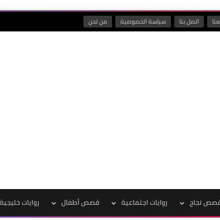
نا
اتصل بنا
سياسة الخصوصية
من نحن
صص نجاح
روايات اجتماعية
قصص أطفال
روايات خليجية