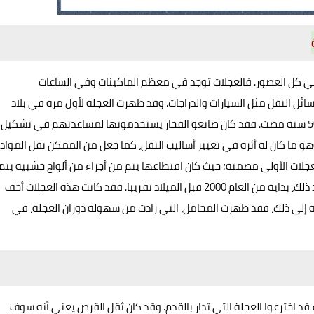
في كل العصور. فالعجلات توجد في معظم الماكينات وفي الساعات
ائل النقل مثل السيارات والدراجات. وقد ظهرت العجلة لأول مرة في بلاد
الرافدين، وهي منطقة من العراق الحديث، منذ أكثر من 5000 سنة مضت. فقد كان صانعو الفخار يستخدمونها لمساعدتهم في تشكيل
و ما كان له أثره في تغيير أساليب النقل، كما جعل من الممكن نقل المواد
جلات الأولى مصمتة؛ حيث كان اقتطاعها يتم من أجزاء من ألواح خشبية يتم
تثبيتها معا. وقد ظهرت العجلات ذات الدعامات (البرامق) بعد ذلك، بداية من العام 2000 قبل الميلاد تقريبا. فقد كانت هذه العجلات أخف
افة إلى ذلك، فقد ظهرت المحامل، التي زادت من سهولة دوران العجلة، في
ن القدماء قد اخترعوا العجلة التي تدار بالقدم. وقد كان ثقل القرص يعني أنه سوف