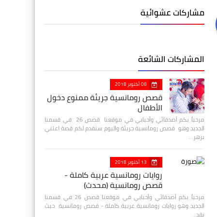
مشاركات عشوائية
المشاركات الشائعة
08 أكتوبر 2018
قصص رومانسية جريئة ممنوع دخول
الأطفال
مرحباً بكم أصدقائي وأحبابي في موقعنا قصص 26 في قسمنا
الجديد وهو قصص رومانسية جريئة واليوم سنقدم لكم قصة اعتني
بزهر…
13 أكتوبر 2018
روايات رومانسية عربية كاملة -
قصص رومانسية (محدث)
مرحباً بكم أصدقائي وأحبابي في موقعنا قصص 26 في قسمنا
الجديد وهو روايات رومانسية عربية كاملة - قصص رومانسية حيث
نقد…