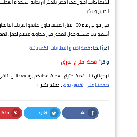
لكنها كانت أطول عمرا جدير بالذكر أن بداية استخدام العجلا
الصين وتركيا.
في حوالي عام 100 قبل الميلاد، حاول صانعو العربات ال
أسطوانات خشبية حول المحور في محاولة منهم لجعل العجلة 
اقرأ ايضاً :
قصة اختراع البطاريات الكهربائية
قصة اختراع الورق
واقرأ :
نرجوا ان تنال قصة اختراع العجلة اعجابكم , ويسعدنا ان نت
صفحتنا على الفيس بوك
.. دمتم بخير :)
نشر
تغريد
حفظ
nterest
Twitter
Facebook