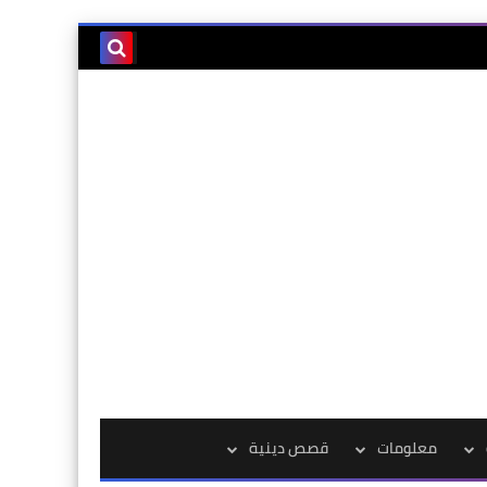
معلومات
قصص دينية