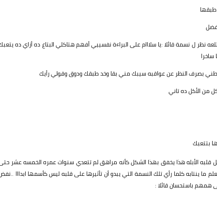
طبقها
تفضل
ه نظر ل نسمة قائلا :يا سلااام على البراءة نفسييي أفهم هتاكلي البتاع ده أزاي ده يتعبك
 ساخرا
بسطني بصرف النظر عن عواقبه سيبك مني بقا وخد طبقك ودوق وقولي رأيك
 من الأكل ده تاني
ها بتتعبك
عل قلبه الأبله هذا يخفق بهذا الشكل كأنه مراهق لم تتعدي سنوات عمره الخمسه عشر حتى
م ما ينتابه كلما رأي تلك النسمة التي يبدو أن تأثيرها على قلبه ليس كأسمها ابدااا ..نفض
تى همهم باستحسان قائلا :