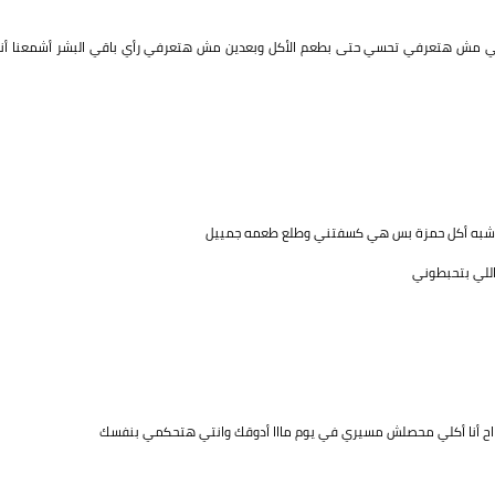
أنتي مش هتعرفي تحسي حتى بطعم الأكل وبعدين مش هتعرفي رأي باقي البشر أشمعنا أنا
عك شبه أكل حمزة بس هي كسفتني وطلع طعمه جمييل
 اللي بتحبطوني
اااح أنا أكلي محصلش مسيري في يوم مااا أدوقك وانتي هتحكمي بنفسك