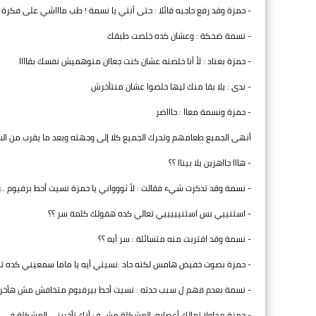
- حمزة وقد رفع حاجبه قائلا : حتى أنتي يا نسمة ! طب ماااشي على فكرة 
- نسمة ضحكة : وعشان كده خلصت طبقك
- حمزة بعناد : لأ أنا خلصته عشان كنت جعاان متوهميش نفسك بقاااا
- ندى : يلا بقا منك ليها خلصوا عشان منتأخرش
- حمزة ونسمة معاا : حاااضر
أنهى الجميع طعامهم وتحرك الجميع كلا إلى وجهته وبعد ما يقرب من الس
- هااا جااهزين يلا بيناا ؟؟
- نسمة وقد تذكرت شيء فقالت : لأ ثووواني يا حمزة نسيت أحط برفيوم .
- استنييي بس استنيييييي تعالي كده هقولك كلمة سر ؟؟
- نسمة وقد اقتربت منه متسائلة : سر أيه ؟؟
- حمزة بصوت خفيض هامس لكنه حاد :نسيتي أيه يا ماما سمعيني كده تا
- نسمة بعدم فهم ل سبب حدته : نسيت أحط بيرفيوم متخافش مش هأخر
- حمزة محاولا تمالك أعصابه: المشكلة مش ف أنك تأخريني المشكلة في اللي