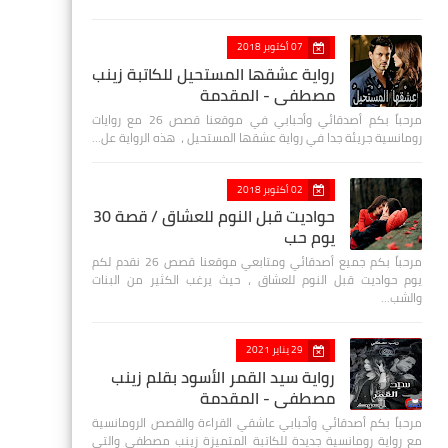
07 أكتوبر 2018
رواية عشقها المستحيل للكاتبة زينب
مصطفي - المقدمة
مرحباً بكم أصدقائي وأحبابي في موقعنا قصص 26 مع روايات
رومانسية جريئة جدا في رواية عشقها المستحيل ، هذه الرواية عل…
02 أكتوبر 2018
حواديت قبل النوم للعشاق / قصة 30
يوم حب
مرحباً بكم جميع أصدقائي ومتابعي موقعنا قصص 26 نقدم لكم
يوم حواديت قبل النوم للعشاق ، حيث يرغب الكثير من البنات
والشب…
29 يناير 2021
رواية سيد القمر الأسود بقلم زينب
مصطفي - المقدمة
مرحباً بكم أصدقائي وأحبابي عاشقي القراءة والقصص الرومانسية
مع رواية رومانسية جديدة للكاتبة المتميزة زينب مصطفى والتي