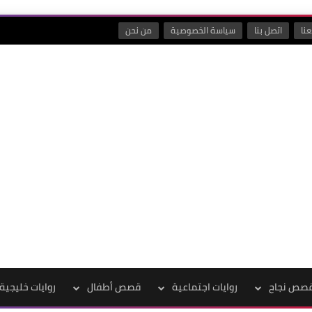
نا
اتصل بنا
سياسة الخصوصية
من نحن
صص نجاح
روايات اجتماعية
قصص أطفال
روايات خليجية