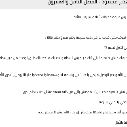
هدير محمود - الفصل الثامن والعشرون
طبقه فحاولت أثناءه سريعااا قائلة :
ن تذوقه حتى قذف ما في فيه بسرعة وهو يصرخ بهم قائلا :
الأكل ليييه ؟؟
التاني طبقك عشان طنط قالتلي أنك مبتحبش الشطة وبتتعبك ف حطتلك طبق لوحدك من غير شطة
ي الله ونعم الوكيل فيكي يا حلا أنتي ونسمة انتو هتفضلوا تضحكوا علياااا روحي يا ندى الله
 ندى مش هتعرفه معلش أنا مخدتش بالي من كلام نسمة عشان كنت بكلم ندى
روحي يا اختي بسرعة
ين أنتا ملحقتش تبلعها متخافش إن شاء الله مش هيحصل حاجه
 بالأكل