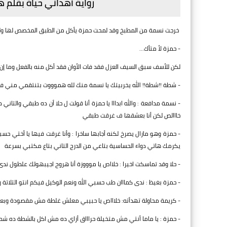
رواية أهداني حياة بقلم 
خرجت نسمة من المطبخ وقد لمحت حمزة يأكل من الطبق المخصص لها وليس 
- حمزة لأ متأك...
لكن للأسف سبق السيف العزل فقد فات الأوان فقد أكل منه بالفعل وما إ
- شطة !!شطة!! الله يخربيتك يا نسمة منك لله هموووت بتنتقمي مني في 
- نسمة مدافعة : والله ابدااا يا حمزة أنا قولت ل حلا أن ده طبقي و
خااالص لكن أنا بعشقها ف غرقت طبقي
- حمزة وهو مازال يصرخ لكنه أجابها ساخرا : وأنا غرقت فيها يا أختي حسب
يكرمك هاتي دواء الحساسية بتاعي من الدرج التاني بتاع مكتبي بسرعة
- حلا وقد تماسكت اخيرا : خلااص يا موووزة أنا هروح اجيبهولك علطول
- حمزة بغيظ : ندى كمااان طب حسبي الله ونعم الوكيل فيكم انتو التلاتة 
- كريمة محاولة تهدأته: خلاااص يا حبيبي معلش غلطة مش مقصودة وبعد
- حمزة : يا ماما أنتي مش متخيلة حراااق أزاي ده مش اكل بالشطة ده شطة