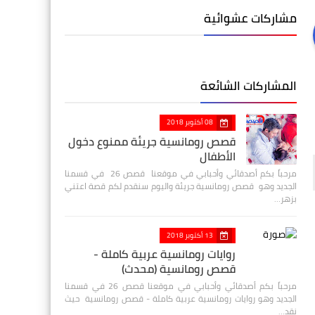
مشاركات عشوائية
المشاركات الشائعة
08 أكتوبر 2018
قصص رومانسية جريئة ممنوع دخول
الأطفال
مرحباً بكم أصدقائي وأحبابي في موقعنا قصص 26 في قسمنا
الجديد وهو قصص رومانسية جريئة واليوم سنقدم لكم قصة اعتني
بزهر…
13 أكتوبر 2018
روايات رومانسية عربية كاملة -
قصص رومانسية (محدث)
مرحباً بكم أصدقائي وأحبابي في موقعنا قصص 26 في قسمنا
الجديد وهو روايات رومانسية عربية كاملة - قصص رومانسية حيث
نقد…