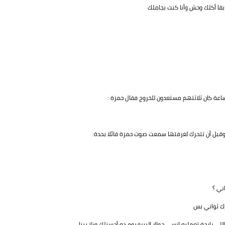
بقا أكلك وحش وأنا كنت بجاملك
اعة كان ثلاثتهم مستعدون للخروج فقال حمزة :
.وقبل أن تتحرك لغرفتها سمعت صوت حمزة قائلا بحدة:
ني ؟
ك ثواني بس
 رايحة تعمليه انسي حواار البيرفيوم ده أحسنلك ويلا بينا