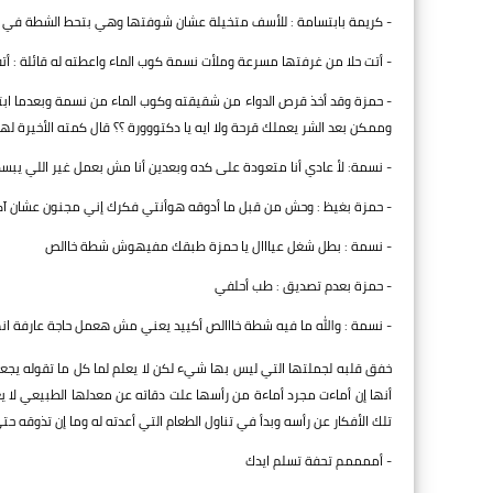
- كريمة بابتسامة : للأسف متخيلة عشان شوفتها وهي بتحط الشطة في 
- أتت حلا من غرفتها مسرعة وملأت نسمة كوب الماء واعطته له قائلة : أ
- حمزة وقد أخذ قرص الدواء من شقيقته وكوب الماء من نسمة وبعدما ابتلع
وممكن بعد الشر يعملك قرحة ولا ايه يا دكتووورة ؟؟ قال كمته الأخيرة لها
- نسمة: لأ عادي أنا متعودة على كده وبعدين أنا مش بعمل غير اللي ي
- حمزة بغيظ : وحش من قبل ما أدوقه هوأنتي فكرك إني مجنون عشان آكل
- نسمة : بطل شغل عيااال يا حمزة طبقك مفيهوش شطة خاالص
- حمزة بعدم تصديق : طب أحلفي
- نسمة : والله ما فيه شطة خااالص أكييد يعني مش هعمل حاجة عارفة ان
خفق قلبه لجملتها التي ليس بها شيء لكن لا يعلم لما كل ما تقوله يج
أنها إن أماءت مجرد أماءة من رأسها علت دقاته عن معدلها الطبيعي لا يعل
تلك الأفكار عن رأسه وبدأ في تناول الطعام التي أعدته له وما إن تذوقه ح
- أممممم تحفة تسلم ايدك