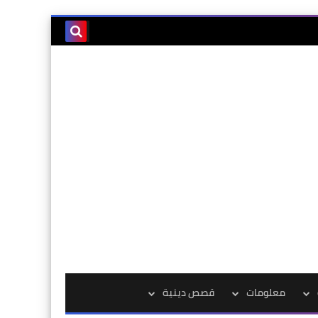
معلومات
قصص دينية