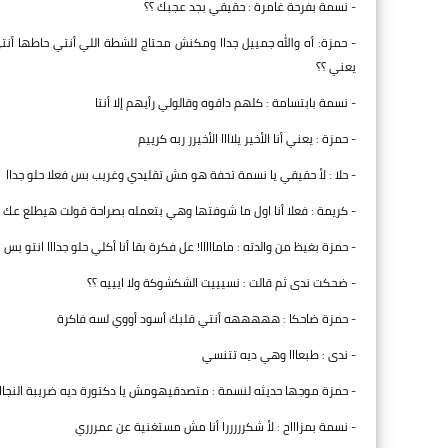
- نسمة بفرحة غامرة : حقيقي بجد عجبك ؟؟
- حمزة: أه والله جمييل جداا ومكنش محتاج للشطة اللي أنتي حاطها 
يعني ؟؟
- نسمة بابتسامة : كلهم داقوه وقالولي رأيهم إلا أنتا
- حمزة : يعني أنا الأخير يلاااا الأخيرر ربه كرييم
- حلا : لأ حقيقي يا نسمة تحفة هو مش تقليدي وغريب بس فعلا حلو جداا
- كريمة : فعلا أنا اول ما شوفتها وهي بتعمله بصراحة قولت هيطلع 
- حمزة بغيظ من والدته : مامااااا! عل فكرة بقا أنا أكلي حلو جدااا انتو بس
- ضحكت ندى ثم قالت : نسيييت الشكشوكة ولا ايييه ؟؟
- حمزة ضاحكا : هههههه أنتي قلبك أسود أووي لسه فاكرة
- ندى : طبعااا وهي ديه تتنسي
- حمزة موجها حديثه لنسمة : متصدقيهومش يا دكتورة ديه ضريبة النج
- نسمة بمزاااح : لأ شكرررررا أنا مش مستغنية عن عمررري