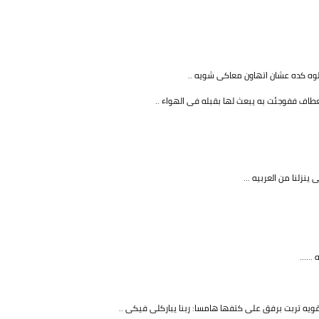
وه كده عشان اتهاون معاكى شويه ..
طاف ففوجئت به يبعث لها بقبله فى الهواء ..
زلنا من العربيه ...
.....
ه تربت برفق على كتفها هامسا: ربنا يباركلى فيكى ..