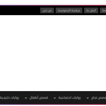
نا
اتصل بنا
سياسة الخصوصية
من نحن
صص نجاح
روايات اجتماعية
قصص أطفال
روايات خليجية