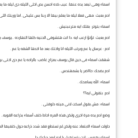
اسماء وهى تبعد يده عنها: عيب كده احسن بص اخلى الليله دى ليله ما يعلم 
ادم بعبث: مهى فعلا ليله ما يعلم بيها الا ربنا بس عليكى .اما وريتك ال
اسماء بتوتر: بقلك ايه مترعبنيش .
ادم بعبث: تؤتؤ ارعب ايه .دا انت هتشوفى الحنيه كلها النهارده ..يوسف ب
ادم : عرسان يا عم وبرتب الليله انا واختك بعد ما اخدها الشقه يا عم .
شهقت اسماء فى حين قال يوسف بمزاح غاضب: بالراحه يا عم دى اختى برد
ادم بضحك: حاااضر يا بشمهندس .
اسماء: الله يسامحك .
ادم: بتقولى ايه؟؟
اسماء: مش بقول اسكت لانى ميته دلوقتى .
وضع ادم يده مرة اخرى ولكن هذه المره احاط كتف أسماء بذراعه القويه..
حاولت اسماء الابتعاد عنه ولكن لم تستطع فقد شدد ذراعه حول كتفيها الض
اسماء بهمس : انت بتستهبل يا ادم ابعد دراعك دا .