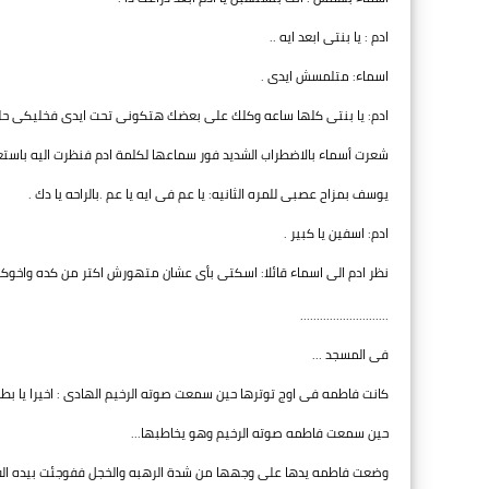
ادم : يا بنتى ابعد ايه ..
اسماء: متلمسش ايدى .
ادم: يا بنتى كلها ساعه وكلك على بعضك هتكونى تحت ايدى فخليكى حل
شعرت أسماء بالاضطراب الشديد فور سماعها لكلمة ادم فنظرت اليه باستع
يوسف بمزاح عصبى للمره الثانيه: يا عم فى ايه يا عم .بالراحه يا دك .
ادم: اسفين يا كبير .
نظر ادم الى اسماء قائلا: اسكتى بأى عشان متهورش اكتر من كده واخوكى ين
...........................
فى المسجد ...
كانت فاطمه فى اوج توترها حين سمعت صوته الرخيم الهادى : اخيرا يا بطه .
حين سمعت فاطمه صوته الرخيم وهو يخاطبها...
وضعت فاطمه يدها على وجهها من شدة الرهبه والخجل ففوجئت بيده القوي