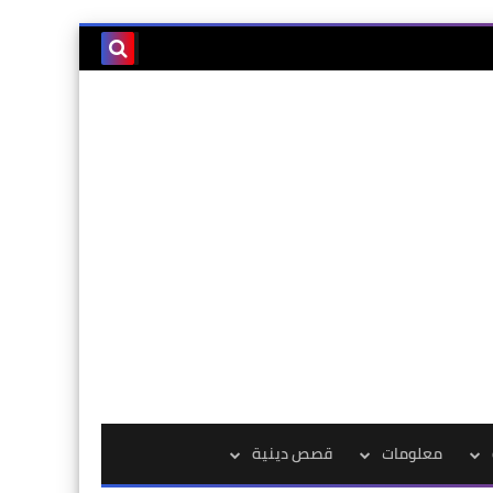
معلومات
قصص دينية