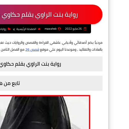
رواية بنت الراوي بقلم حكاوي م
26 مايو 2022
mawaheb
الصفحة الرئيسية
روايا
مرحباً بكم أصدقائي وأحبابي عاشقي القراءة والقصص والروايات حيث ن
بالعادات والتقاليد
, وموعدنا اليوم علي موقع
قصص 26
مع الفصل الثامن و
رواية بنت الراوي بقلم حكاوي
تابع من ه