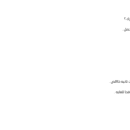
ك ؟
صل .
انيه خااالص .
ا للغايه .