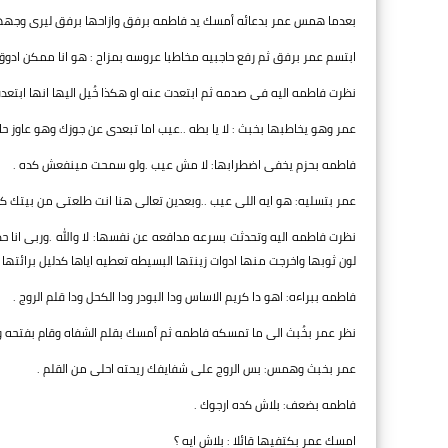
بعدما همس عمر بدعائه أمسك يد فاطمه برفق وازاحها برفق ليرى وجهها ا
ابتسم عمر برفق ثم رفع حاجبيه مخاطبا عروسه بمزاح : هو انا ممكن ادوق ا
نظرت فاطمه اليه فى صدمه ثم ابتعدت عنه او هكذا خُيل اليها انها ابتعد
عمر وهو يخاطبها بخبث : لا يا بطه ..عيب اما تبعدى عن جوزك وهو عاوز حاج
فاطمه بحزم يخفى اضطرابها: لا مش عيب .ولو سمحت مينفعش كده .
عمر بتسليه: هو ايه اللى عيب ..وبعدين تعالى هنا انت طلعتى من بيتك كد
نظرت فاطمه اليه وتحدثت بسرعه مدافعه عن نفسها: لا والله .وربى انا 
لون ثوبها واخرجت منها ادوات زينتها البسيطه تعطيه اياها كدليل برائتها .
فاطمه ببراءه: اهو دا كريم الاساس ودا البودر ودا الكحل ودا قلم الروج .
نظر عمر بخُبث الى ما تمسكه فاطمه ثم أمسك بقلم الشفاه وقام بفتحه وق
عمر بخبث وهمس: بس الروج على شفايفك ريحته احلى من القلم .
فاطمه بضعف: بلاش كده ارجوك .
امسك عمر بكتفيها قائلا : بلاش ايه ؟