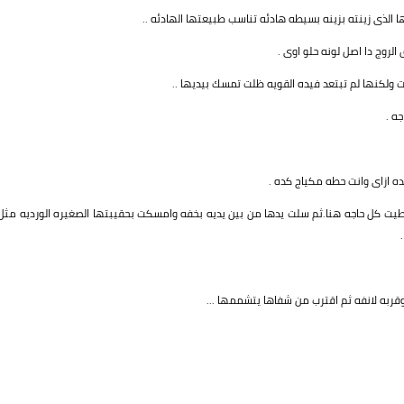
لذى زينته بزينه بسيطه هادئه تناسب طبيعتها الهادئه ..
لروج دا اصل لونه حلو اوى .
ت ولكنها لم تبتعد فيده القويه ظلت تمسك بيديها ..
ه .
ه ازاى وانت حطه مكياج كده .
حطيت كل حاجه هنا.ثم سلت يدها من بين يديه بخفه وامسكت بحقيبتها الصغيره الورديه مثل
ربه لانفه ثم اقترب من شفاها يتشممها ...