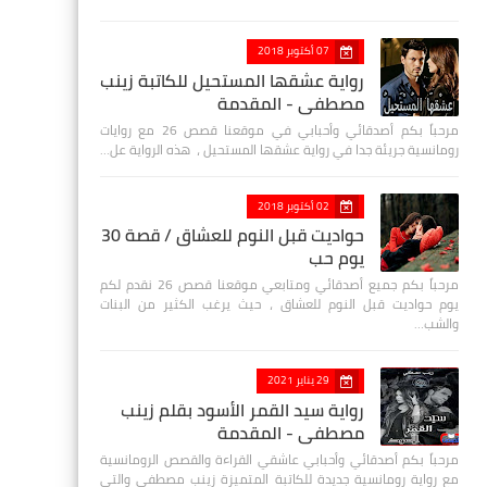
07 أكتوبر 2018
رواية عشقها المستحيل للكاتبة زينب
مصطفي - المقدمة
مرحباً بكم أصدقائي وأحبابي في موقعنا قصص 26 مع روايات
رومانسية جريئة جدا في رواية عشقها المستحيل ، هذه الرواية عل…
02 أكتوبر 2018
حواديت قبل النوم للعشاق / قصة 30
يوم حب
مرحباً بكم جميع أصدقائي ومتابعي موقعنا قصص 26 نقدم لكم
يوم حواديت قبل النوم للعشاق ، حيث يرغب الكثير من البنات
والشب…
29 يناير 2021
رواية سيد القمر الأسود بقلم زينب
مصطفي - المقدمة
مرحباً بكم أصدقائي وأحبابي عاشقي القراءة والقصص الرومانسية
مع رواية رومانسية جديدة للكاتبة المتميزة زينب مصطفى والتي