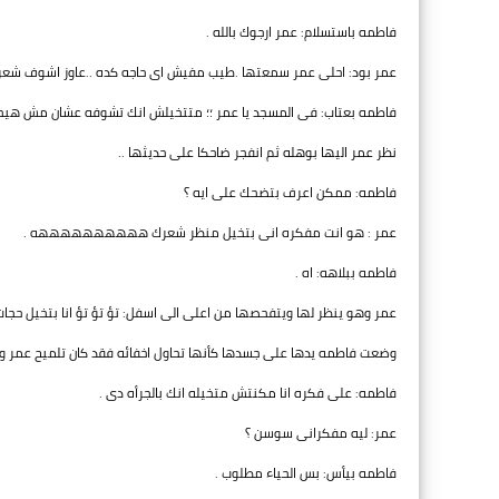
فاطمه باستسلام: عمر ارجوك بالله .
عمر بود: احلى عمر سمعتها .طيب مفيش اى حاجه كده ..عاوز اشوف شعر
فاطمه بعتاب: فى المسجد يا عمر ؛؛ متتخيلش انك تشوفه عشان مش هيح
نظر عمر اليها بوهله ثم انفجر ضاحكا على حديثها ..
فاطمه: ممكن اعرف بتضحك على ايه ؟
عمر : هو انت مفكره انى بتخيل منظر شعرك ههههههههههه .
فاطمه ببلاهه: اه .
عمر وهو ينظر لها ويتفحصها من اعلى الى اسفل: تؤ تؤ تؤ انا بتخيل حجات ت
وضعت فاطمه يدها على جسدها كأنها تحاول اخفائه فقد كان تلميح عمر وقح
فاطمه: على فكره انا مكنتش متخيله انك بالجرأه دى .
عمر: ليه مفكرانى سوسن ؟
فاطمه بيأس: بس الحياء مطلوب .