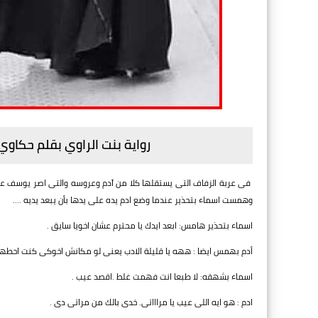
رواية بنت الراوي بقلم حكاوي
فى عربة الزفاف التى يستقلها كلا من آدم وعروسه والتى اصر يوسف على
وهمست اسماء بتحذير عندما وضع ادم يده على يدها بأن يبعد يديه ....
اسماء بتحذير هامس: ابعد ايدك يا محترم عشان اخويا سايق .
أدم بهمس ايضا : ههه يا قليلة الادب يعنى لو مكانش اخوكى كنت احطها
اسماء بشهقه: لا طبعا انت فهمت غلط .اقصد عيب .
ادم : هو ايه اللى عيب يا مراااتى. خدى بالك من مراتى دى .