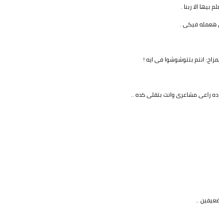
بيها الا ربنا .
لى هعمله فيكى .
مزاح: انتم بتتوشوشوا فى ايه !
ه راعى مشاعرى وانت بتقلى كده ..
عيفين ..