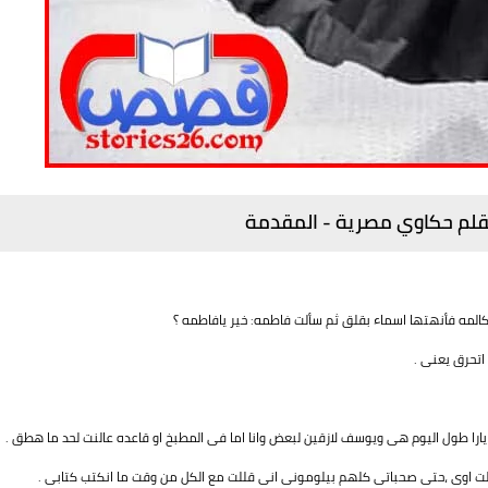
 بقلم حكاوي مصرية - المقدمة
كالمه فأنهتها اسماء بقلق ثم سألت فاطمه: خير يافاطمه ؟
اتحرق يعنى .
يارا طول اليوم هى ويوسف لازقين لبعض وانا اما فى المطبخ او قاعده عالنت لحد ما هطق .
شغلت اوى ،حتى صحباتى كلهم بيلومونى انى قللت مع الكل من وقت ما انكتب كتابى .