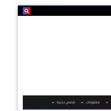
معلومات
قصص دينية