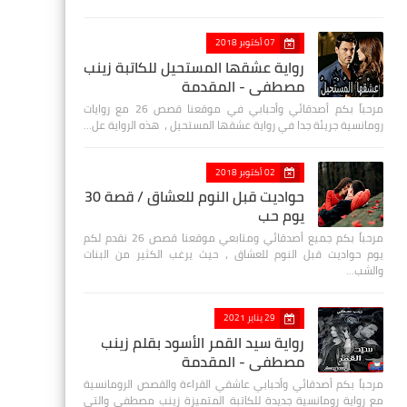
07 أكتوبر 2018
رواية عشقها المستحيل للكاتبة زينب
مصطفي - المقدمة
مرحباً بكم أصدقائي وأحبابي في موقعنا قصص 26 مع روايات
رومانسية جريئة جدا في رواية عشقها المستحيل ، هذه الرواية عل…
02 أكتوبر 2018
حواديت قبل النوم للعشاق / قصة 30
يوم حب
مرحباً بكم جميع أصدقائي ومتابعي موقعنا قصص 26 نقدم لكم
يوم حواديت قبل النوم للعشاق ، حيث يرغب الكثير من البنات
والشب…
29 يناير 2021
رواية سيد القمر الأسود بقلم زينب
مصطفي - المقدمة
مرحباً بكم أصدقائي وأحبابي عاشقي القراءة والقصص الرومانسية
مع رواية رومانسية جديدة للكاتبة المتميزة زينب مصطفى والتي