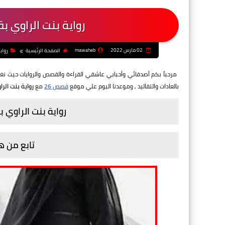
رواية بنت الراوي 
02 مارس 2022
mawaheb
الصفحة الرئيسية
رواي
مرحباً بكم أصدقائي وأحبابي عاشقي القراءة والقصص والروايات حيث ن
بالعادات والتقاليد
, وموعدنا اليوم علي موقع
قصص 26
مع
رواية بنت الر
رواية بنت الراوي
تابع من ه