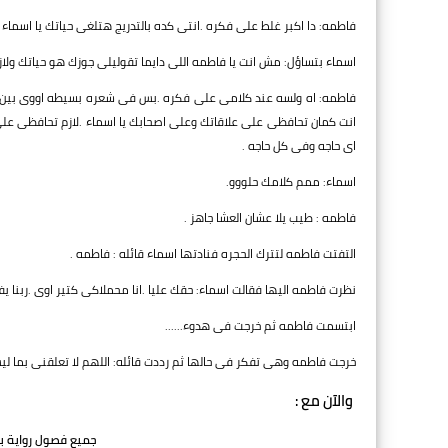
فاطمه: دا اكبر غلط على فكره .انتى كده بالتدريج هتلغى حياتك يا اسم
اسماء بتساؤل: مش انت يا فاطمه اللى دايما تقوليلى جوزك هو حياتك ولازم
فاطمه: اه ولسه عند كلامى على فكره .بس فى شعره بسيطه اووى بين ان
انت كمان تحافظى على علاقاتك وعلى اصحابك يا اسماء .لازم تحافظى 
اى حاجه وفى كل حاجه .
اسماء: ممم كلامك حلووو.
فاطمه : طيب يلا عشان العشا جاهز .
التفتت فاطمه لتترك الحجره فنادتها اسماء قائله : فاطمه .
نظرت فاطمه اليها فقالت اسماء: حقك عليا .انا محملاكى كتير اوى .ربنا ي
ابتسمت فاطمه ثم خرجت فى هدوء......
خرجت فاطمه وهى تفكر فى حالها ثم رددت قائله: اللهم لا تعلقنى بما ليس
والآن مع :
جميع فصول رواية بن