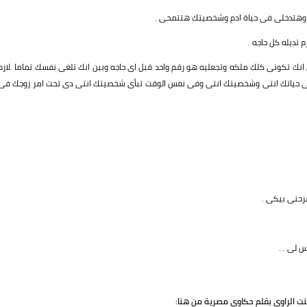
اء وهتدخلى فى حياة ادم وشخصيتك هتتمحى .
 تديله كل حاجه .
ك تكونى كلك ملكه وتجعليه هو رقم واحد قبل اى حاجه وبين انك تلغى نفسك تماما .لازم
على حياتك انتى وشخصيتك انتى وفى نفس الوقت تبأى شخصيتك انتى دى تحت امر زوجك فى
فرحنى بيكى .
 لى ...
ت الراوي بقلم حكاوي مصرية من هنا: