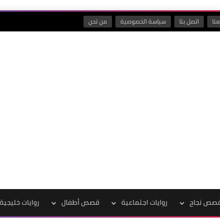
نا
اتصل بنا
سياسة الخصوصية
من نحن
صص نجاح
روايات اجتماعية
قصص أطفال
روايات خليجية