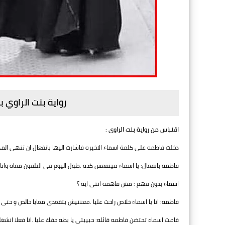
رواية بنت الراوي
اقتباس من رواية بنت الراوى :
دخلت فاطمه على كلمة اسماء الاخيره فاشارت اليها بانفعال ان تنهى الم
فاطمه بانفعال: يا اسماء مينفعش كده .طول اليوم فى التلفون معاه وانا 
اسماء بدون فهم : مش فاهمه انتى ايه ؟
فاطمه: انا يا اسماء خلاص راحت عليا .معنتيش بتقعدى معايا خالص و حتى 
قامت اسماء تحتضن فاطمه قائله: حبيبتى يا بطه حقك عليا .انا فعلا ان