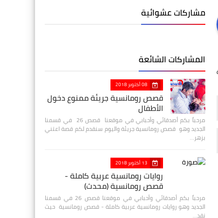
مشاركات عشوائية
المشاركات الشائعة
08 أكتوبر 2018
قصص رومانسية جريئة ممنوع دخول
الأطفال
مرحباً بكم أصدقائي وأحبابي في موقعنا قصص 26 في قسمنا
الجديد وهو قصص رومانسية جريئة واليوم سنقدم لكم قصة اعتني
بزهر…
13 أكتوبر 2018
روايات رومانسية عربية كاملة -
قصص رومانسية (محدث)
مرحباً بكم أصدقائي وأحبابي في موقعنا قصص 26 في قسمنا
الجديد وهو روايات رومانسية عربية كاملة - قصص رومانسية حيث
نقد…