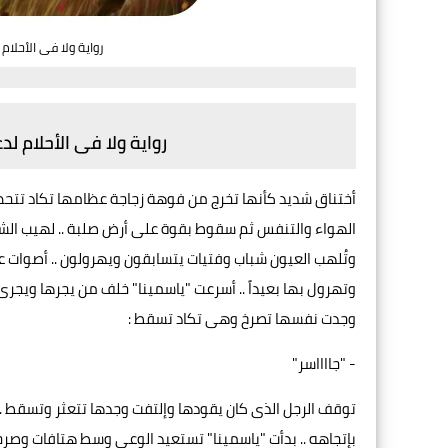
رواية ولا فى الأحلام
رواية ولا فى الأحلام لد
أختناق شديد كأنها تخرج من فوهة زجاجة عظامها تكاد تتح
الهواء والتنفس ثم سقوط بقوة على أرض صلبة .. لهيب ا
وتُلهب العيون شباب وفتيات يتسابقون ويهرولون .. أصوات عال
وتهرول بها بعيداً .. أسرعت "ياسمينا" خلف من يجرها ويجرى ب
وجدت نفسها تصرخ وهى تكاد تسقط :
- "جااااسر"
توقف الرجل الذى كان يقودها وإلتفت وجدها تتعثر وتسقط .. ح
بإتجاهه .. بدأت "ياسمينا" تستعيد الوعى وسط هتافات وصرخا