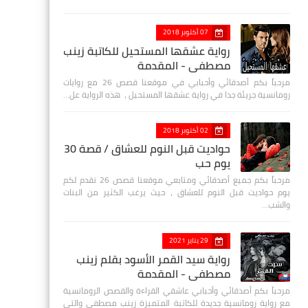
07 أكتوبر 2018
رواية عشقها المستحيل للكاتبة زينب
مصطفي - المقدمة
مرحباً بكم أصدقائي وأحبابي في موقعنا قصص 26 مع روايات
رومانسية جريئة جدا في رواية عشقها المستحيل ، هذه الرواية عل…
02 أكتوبر 2018
حواديت قبل النوم للعشاق / قصة 30
يوم حب
مرحباً بكم جميع أصدقائي ومتابعي موقعنا قصص 26 نقدم لكم
يوم حواديت قبل النوم للعشاق ، حيث يرغب الكثير من البنات
والشب…
29 يناير 2021
رواية سيد القمر الأسود بقلم زينب
مصطفي - المقدمة
مرحباً بكم أصدقائي وأحبابي عاشقي القراءة والقصص الرومانسية
مع رواية رومانسية جديدة للكاتبة المتميزة زينب مصطفى والتي