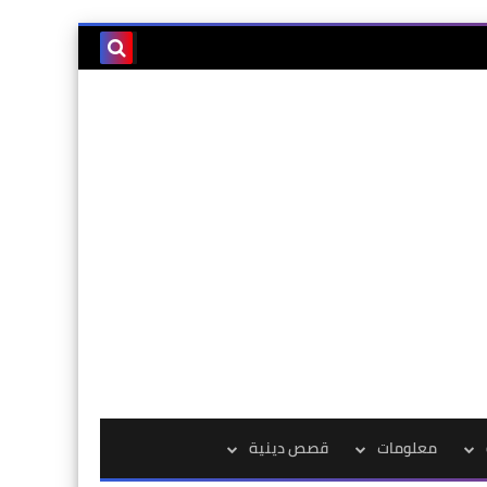
معلومات
قصص دينية