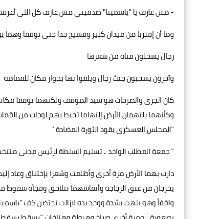
- مش عارف يا "ياسمينا" صدقينى مش عارف كل اللى أعرفه إنن
وما أن إقتربا من ميدان كبير وفسيح جدا حتى توقفا وهما يرون
رجال يسحلون فتاة من شعرها
وآخرون يسحبون جثث رجال ويلقوا بها بجوار مكان للقمامة
كان الجرى والصرخات هو سيد الموقف ولكنهما توقفا مكانه
وكأنهما يلتهمان الأرض إلتهاما تحيط بهم لوحات من الق
"المجلس العسكرى يقود الثورة المضادة "
" جمعة المطلب الواحد .. تسليم السلطة لرئيس مدنى منتخب
دارت بهما الأرض مرة أخرى وأظلمت وشعرا بإختناق وعاد إ
يخرجان من عنق الزجاجة وأنفاسهما تتلاحق وفجأة سقوط م
واقفاً وهو يلهث بشدة ووجد يده لازالت تحتضن كف "ياسمين
بصعوبة .. ومرة أخرى صراخ وهرولة وهتافات "يسقط يسقط ح