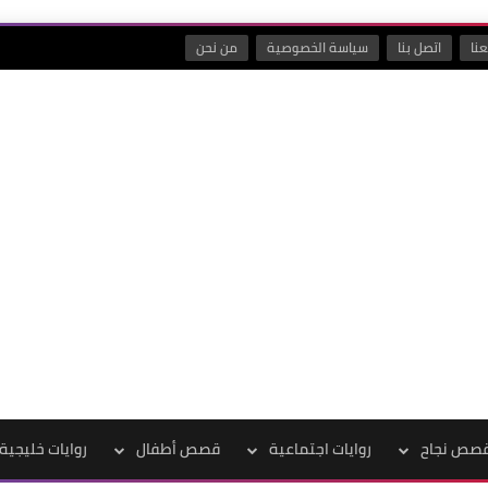
نا
اتصل بنا
سياسة الخصوصية
من نحن
صص نجاح
روايات اجتماعية
قصص أطفال
روايات خليجية