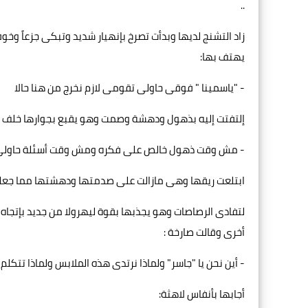
..
زاد التشنج لديها وبدأت تصرخ بإنهيار شديد وتبكى جزعاً وخو
يهتف بها:
- "ياسمينا " فوقى حاولى تقومى لازم نخرج من هنا حالا
إلتفتت إليه بذهول ودهشة وصمت وهو يقبع بجوارها خلف الحا
- مش وقت ذهول خالص على فكره ومش وقت أسئلة حاولى ت
ابتلعت ريقها وهى مازالت على صدمتها ودهشتها مما جعل
لتفادى الرصاصات وهو يجذبها بقوة ليهرولا من جديد بإتجاه آ
أخرى وقالت صارخة :
- أين نحن يا "جاسر" ولماذا نرتدى هذه الملابس ولماذا تتكلم 
أجابها بأنفاس لاهثة: