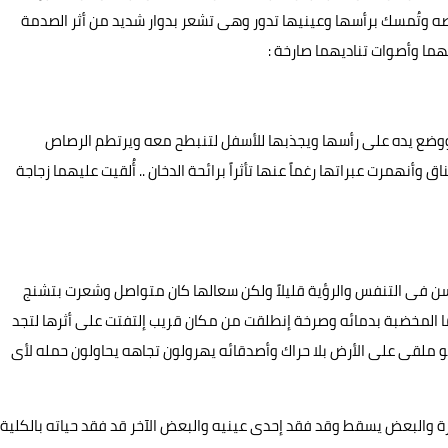
صه وتُمسك برأسها وعينيها تدور وهى تشعر بدوار شديد من أثر الصدمة
هما وأصوات تناديهما صارخة :
 ووضع يده على رأسها ويجذبها للأسفل لتنبطح معه ويرتطم الرصاص
نهمرت عبراتها رغماً عنها تأثراً برائحة الدخان .. أُلقيت عليهما زجاجة
فى التنفس والرؤية قليلاً ولكن سعالها كان متواصل وشعرت بتشنج
ا المخضبة بدمائه وصرخة إنطلقت من مكان قريب إلتفتت على أثرها لتجد
 ملقى على الأرض بلا حراك وأصدقائه يهرولون تجاهه يحاولون حمله لأى
شرة والبعض يسقط وقد فقد إحدى عينيه والبعض الآخر قد فقد حياته بالكلية