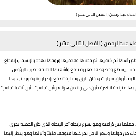
 لدعاء عبدالرحمن ( الفصل الثانى عشر )
عاء عبدالرحمن ( الفصل الثانى عشر )
طم رأسها ثم كتفيها ثم خصرها وقدميها وروحها تهدد بالإنسحاب إنقطع
لشمس يسطع وخطوطه الذهبية تلمع وأشعتها الحارقة تضرب الرؤوس
ية ..أبواق سيارات ودخان حارق وحجارة تندفع بإصرار وقوة ويد تجذبها
ها مترنحة لا تعرف أين هى ولا من هؤلاء وأين "جاسر" .. أين أنت يا "جاسر"
ملها بين ذراعيه وهو يسرع بإتجاه آخر الإتجاه الذى كان الجميع يجرى
ت من حولها وشعر الرجل بحركتها فتوقف قليلاً وأنزلها وهو ينظر إليها