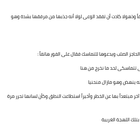
فاً وذهولا كادت أن تفقد الوعى لولا أنه جذبها من مرفقها بشدة وهو
جز الصلب ويدعوها للتماسك فقال على الفور هاتفاً :
تماسكى لحد ما نخرج من هنا
ه ينهض وهو مازال منحنيا
خر مبتعداً بها عن الخطر وأخيراً استطاعت النطق وكأن لسانها تحرر مرة
بتلك اللهجة الغريبة