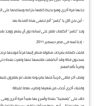
جذبها مرة أخرى وهو يحيط كتفها بذراعه ويساعدها على ا
- أين نحن الآن يا "جاسر" ألم تنتهى هذه المحنة بعد
وجد "جاسر" الكلمات تقفز على لسانه دون أن يشعر ووجد نفس
- إحنا لسه فى مصر ديسمبر 2011
قابلت كلماته بصرخات مطوله فنظر إليها فزعاً فوجدها ترتجف
يسحبون فتاة وقد أنكشفت ملابسها عنها وتعرت بشدة حتى ظ
وضرباً بأقدامهم
وشاب آخر ملقى قريباً منها يضربونه بعنف ثم يقفزون عليهم 
وفتيات أخرى تُجذب من شعرها وتضرب بعصا غليظة
خاف على "ياسمينا" بشدة وأسرع بها بعيداً مرة أخرى وهى 
من صلابتها إلى أرض رخوة وبدأوا ينزلقون بسرعة داخلها كأ