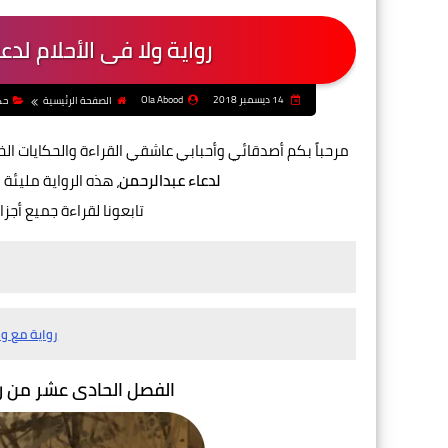
رواية ولا فى الأحلام لد
14 ديسمبر 2018
Ola Abood
الصفحة الرئيسية
حك
مرحباً بكم أصدقائي وأحبابي عاشقي القراءة والحكايات ال
لدعاء عبدالرحمن
،
هذه الرواية مليئة 
تابعونا لقراءة جميع أجزا
رواية مع و
الفصل الحادى عشر من
ر