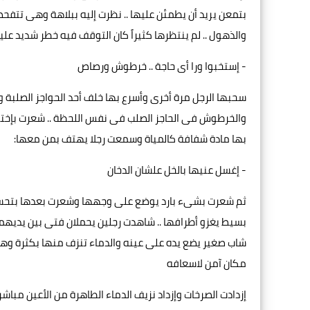
بتمعن يريد أن يطمئن عليها .. نظرت إليه ببلاهة وهى تتفح
والذهول .. لم ينتظرها كثيراً كان التوقف فيه خطر شديد علي
- إستخبوا ورا أى حاجة .. خرطوش ورصاص
سحبها الرجل مرة أخرى وأسرع بها خلف أحد الحواجز الصلبة
والخرطوش فى الحاجز الصلب فى نفس اللحظة .. شعرت بإختناق وأ
بها مادة شفافة كالمياة وسمعت رجلا يهتف بمن معها:
- إغسل عنيها بالخل علشان الدخان
ثم شعرت بشىء بارد يوضع على وجهها وشعرت بعدها بتحسن 
بسيط يغزو أطرافها .. شاهدت رجلين يحملان فتى بين يديهم
شاب صغير يضع يده على عينه والدماء تنزف منها بكثرة وهو
مكان آمن لاسعافه
إزدادت الصرخات وإزداد نزيف الدماء الطاهرة من الأعين مبا