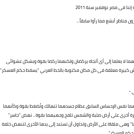
ا فى مصر نوفمبر سنة 2011
 مناظر أبشع مما رأوا سابقاً ..
ما لا يعلما إلى أى أتجاه يركضان ولكنهما ركضا بقوة وبشكل عشوائى
ماش كبيرة معلقة فى كل مكان مكتوبة بالخط العربي "يسقط حكم العسكر"
 "
ليهما نفس الإحساس السابق عظام جسدهما تتهالك وتُضغط بقوة وكأنهما
رة أخرى على أرض صلبة والشمس تلفح وجهيهما بقوة .. نهض "جاسر"
ا" وهى ملقاة على الأرض وتحاول أن تستند إلى يدها الأخرى لتنهض خلفة
كم العسكر" ..