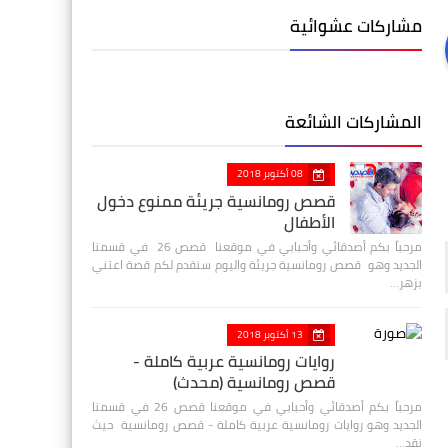
مشاركات عشوائية
المشاركات الشائعة
08 أكتوبر 2018
قصص رومانسية جريئة ممنوع دخول
الأطفال
مرحباً بكم أصدقائي وأحبابي في موقعنا قصص 26 في قسمنا
الجديد وهو قصص رومانسية جريئة واليوم سنقدم لكم قصة اعتني
بزهر…
13 أكتوبر 2018
روايات رومانسية عربية كاملة -
قصص رومانسية (محدث)
مرحباً بكم أصدقائي وأحبابي في موقعنا قصص 26 في قسمنا
الجديد وهو روايات رومانسية عربية كاملة - قصص رومانسية حيث
نقد…