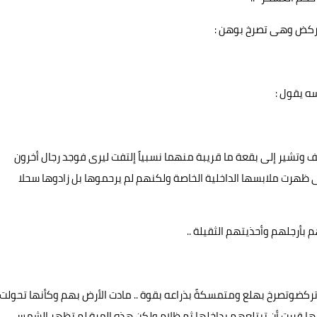
لركض وهى تصرخ بوهن :
ه يقول :
 وتشير إلى بقعة ما قريبة منهما نسبياً إلتفت ليرى فوجد رجال أخرون
هرت ملابسها الداخلية الخاصة ولكنهم لم يرحموها بل زادوها سحلا
بأرجلهم وأحذيتهم الثقيلة ..
تركضوتصرخ بهلع ومتمسكةً بذراعه بقوة .. مادت الأرض بهم وكأنها تحولت
نها قررت أن تبتلعهم بداخلها ثم ظلام ولكن هذه المرة لم تظهر الشمس