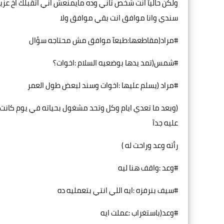
ولكن حاليآ انت شخص تاني وده مايمنعش اني اتقبلك اخ عزيز
سندي وانا موافق انت بقي موافق ولا
#مراد(مقاطعها:طبعآ موافق مش محتاجه سؤال
#شمس(تمد يدها بوضعيه السلام :اخوات؟
#مراد (يسلم عليها :اخوات وسند لبعض طول العمر
(وبعد ما تعدي ايام وكل وتحد مشغول بحياته في يوم كانت 
عليه جدآ
رأته وعد وراحت له )
#وعد :واقف هنا ليه
#سيف بنرفزه :ايه اللي انتي بتعمليه ده
#وعد(باستغراب :عملت ايه