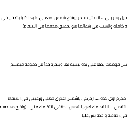
ني ومستحيل يسيبني .... لا مش ممكن(وتقع شمس ومغمي عليها كليآ وتدخل في
ه كامله والسبب في شفائها هو تحقيق هدفها في الانتقام)
 شمس فوضعت يدها علي يده لينتبه لها وينحرج جدآ من دموعه فيمسح
ا مجرم اوي كده ..... ارجزكي ياشمس اعذري جهلي ورغبتي في الانتقام
ه تنتقمي .... انا قدامك اهو يا شمس .. حققي انتقامك مني ...(واخرج مسدسه
قي رصاصه واحده بس عليا