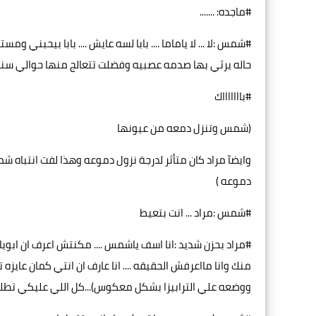
#ماجده: .......
#شمس :لا ... لا ياماما .... بابا لسه عايش .... بابا بيحب
حاله يرثي بها صدمه عصبيه وفضلت تتعالج منها حوالي سن
#باااااااك
(شمس وتنزل دمعه من عيونها
وايضآ مراد كان متأثر لدرجة نزول دموعه وهذا لفت انتباه
دموعه )
#شمس :مراد ... انت بتعيط
#مراد بحزن شديد :انا اسف ياشمس .... مكنتش اعرف ان ابوي
منك وانا مااعرفش الحقيقه .... انا عارف ان انتي كمان عايز
ووضعه علي الترابيزا بشكل معكوس)...كل اللي عليكي تطل