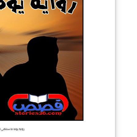
رواية يوما ما سنلتقي 