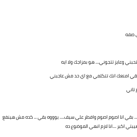
ي صفه
حبني وعايز تتجوني.... هو بمزاجك ولا ايه
قي امنعك انك تتكلمي مع اي حد مش عاجبني
 تاني
 بقي انا اصوم اصوم وافطر علي سيف..... يوووه بقي ... كده مش هينفع
بتي اكبر ....انا لازم انهي الموضوع ده