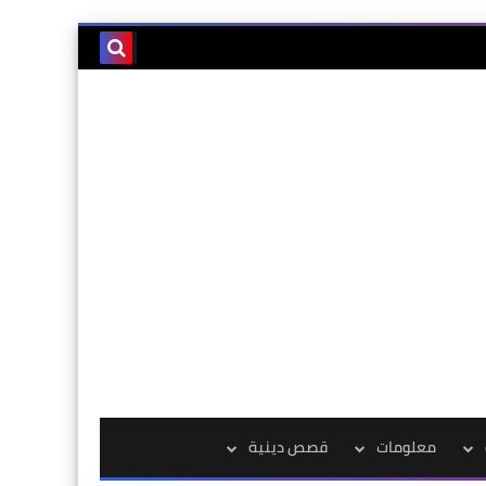
معلومات
قصص دينية