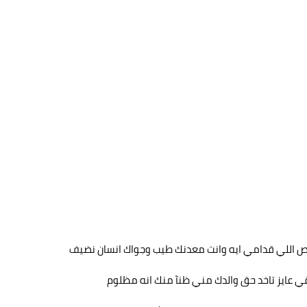
ص اللي قدامي ايه وانت معدنك طيب وجواك انسان نضيف
 عايز تاخد حق والدك مني ظنآ منك انه مظلوم