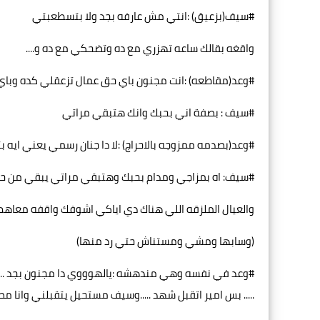
#سيف(بزعيق) :انتي مش عارفه بجد ولا بتسطعبتي
واقغه بقالك ساعه تهزري مع ده وتضحكي مع ده و....
#وعد(مقاطعه) :انت مجنون باي حق عمال تزعقلي كده وبا
#سيف : بصفة اني بحبك وانك هتبقي مراتي
#وعد(بصدمه ممزوجه بالاحراج) :لا دا جنان رسمي يعني ايه بت
#سيف: اه بمزاجي ومدام بحبك وهتبقي مراتي يبقي من ح
والعيال الملزقه اللي هناك دي اياكي اشوفك واقفه معاهم
(وسابها ومشي ومستناش حتي رد منها)
#وعد في نفسه وهي مندهشه :يالهوووي دا مجنون بجد .....
..... بس امير اتقبل شهد .....وسيف مستحيل يتقبلني وانا مصي