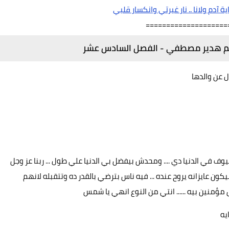
ية آدم ولانا .. نار غيرتي وانكسار قلبي
====================
لم هدير مصطفي - الفصل السادس عشر
 عن والدها
يوف في الدنيا دي .... ومحدش بيفضل بي الدنيا علي طول ... ربنا عز وجل
بيكون عايزانه يروح عنده ... فيه ناس بترضي بالقدر ده وتتقبله لانهم
مؤمنين بيه ...... انتي من النوع انهي يا شمس
يه