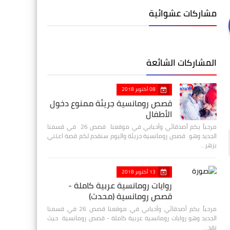
مشاركات عشوائية
المشاركات الشائعة
08 أكتوبر 2018
قصص رومانسية جريئة ممنوع دخول
الأطفال
مرحباً بكم أصدقائي وأحبابي في موقعنا قصص 26 في قسمنا
الجديد وهو قصص رومانسية جريئة واليوم سنقدم لكم قصة اعتني
بزهر…
13 أكتوبر 2018
روايات رومانسية عربية كاملة -
قصص رومانسية (محدث)
مرحباً بكم أصدقائي وأحبابي في موقعنا قصص 26 في قسمنا
الجديد وهو روايات رومانسية عربية كاملة - قصص رومانسية حيث
نقد…