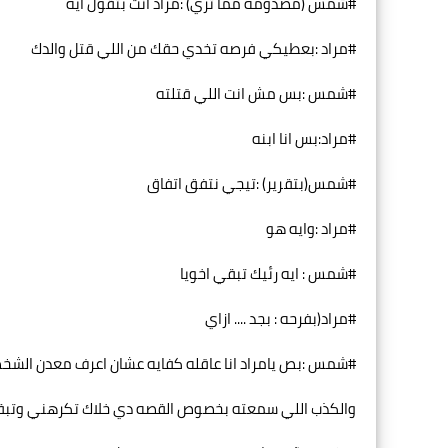
#شمس (مصدومه مما تري) :مراد انت بتقول ايه
#مراد :بعطيكي فرصه تخدي حقك من اللي قتل والدك
#شمس :بس مش انت اللي قتلته
#مراد:بس انا ابنه
#شمس(بتقرير) :تيجي نتفق اتفاق
#مراد :وايه هو
#شمس : ايه رئيك تبقي اخويا
#مراد(بفرحه : بجد .... ازاي
#شمس :بص يامراد انا عاقله كفايه عشان اعرف معدن الشخ
والكذب اللي سمعته بخصوص القصه دي خلاك تكرهني وتبقي