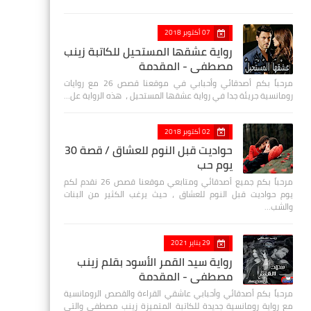
07 أكتوبر 2018
رواية عشقها المستحيل للكاتبة زينب
مصطفي - المقدمة
مرحباً بكم أصدقائي وأحبابي في موقعنا قصص 26 مع روايات
رومانسية جريئة جدا في رواية عشقها المستحيل ، هذه الرواية عل…
02 أكتوبر 2018
حواديت قبل النوم للعشاق / قصة 30
يوم حب
مرحباً بكم جميع أصدقائي ومتابعي موقعنا قصص 26 نقدم لكم
يوم حواديت قبل النوم للعشاق ، حيث يرغب الكثير من البنات
والشب…
29 يناير 2021
رواية سيد القمر الأسود بقلم زينب
مصطفي - المقدمة
مرحباً بكم أصدقائي وأحبابي عاشقي القراءة والقصص الرومانسية
مع رواية رومانسية جديدة للكاتبة المتميزة زينب مصطفى والتي