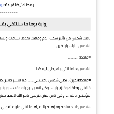
يمكنك أيضا قراءة:
روا
=========
رواية يوما ما سنلتقي بق
نامت شمس من تأثير سحب الدم وفاقت بعدها بساعات وتسال
#شمس ؛بابا.... بابا فين
#ماجده :............
#شمس :ماما انتي بتعيطي ليه كدا
#ماجده(بحزن) : بصي شمس ياحبيبتي ...... احنا البشر جايين ض
خلقني وخلقك وخلق بابا .... وكل انسان بيجيله وقت .... وربنا 
مؤمنين بالله ..... وفي ناس مش بترضي بامر الله لانهم مش 
#شمس :انا مسلمه ومؤمنه بالله ياماما انتي عايزه تقولي ا