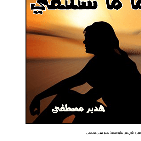
(الجزء الأول من ثلاثية اللقاء) بقلم هدير مصطفي