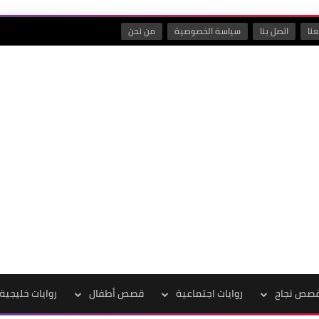
نا
اتصل بنا
سياسة الخصوصية
من نحن
صص نجاح
روايات اجتماعية
قصص أطفال
روايات خليجية