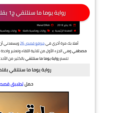
رواية يوما ما سنلتقي ج1 بقلم هدير مصطفي - الفصل السادس عشر
16 يناير 2019
Manal ElRoh
الصفحة الرئيسية
روايات رومانسية كاملة
روايات رومانسية
أهلا بك مرة أخري في
موقع قصص 26
ويسعدني أن 
مصطفي
وهي الجزء الأول من ثلاثية اللقاء وتعتبر واحدة
تتسم
رواية يوما ما سنلتقي
بالكثير من الأحد
رواية يوما ما سنلتقي بق
حمل
تطبيق قصص و