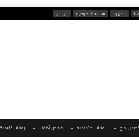
نا
اتصل بنا
سياسة الخصوصية
من نحن
صص نجاح
روايات اجتماعية
قصص أطفال
روايات خليجية