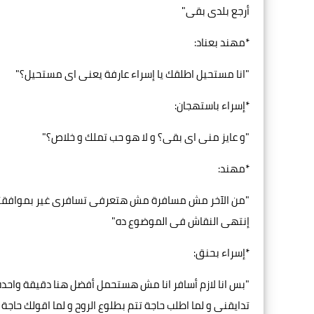
أرجع بلدى بقى"
*مهند بعناد:
"انا مستحيل اطلقك يا إسراء عارفة يعنى اى مستحيل؟"
*إسراء باستهجان:
"و عايز منى اى بقى؟ و لا هو حب تملك و خلاص؟"
*مهند:
"من الآخر مش مسافرة مش هتعرفى تسافرى غير بموافقتى
إنتهى النقاش فى الموضوع ده"
*إسراء بحنق:
"بس انا لازم أسافر انا مش هستحمل أفضل هنا دقيقة واحدة
تدايقنى و لما اطلب حاجة تتم بطلوع الروح و لما اقولك حاج