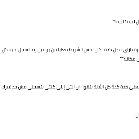
 لييه؟ لييه؟"
اعرف ازاى حصل كدة ، كان نفس الشريط معايا من يومين و متسجل عليه كل
ل مكانه""
 يعنى كدة كدة كل الأدلة بتقول ان انتى إللى كنتى بتسجلى مش حد غيرك"
ل"