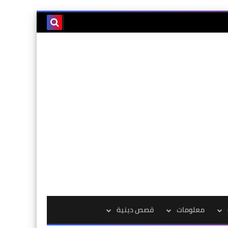
معلومات
قصص دينية