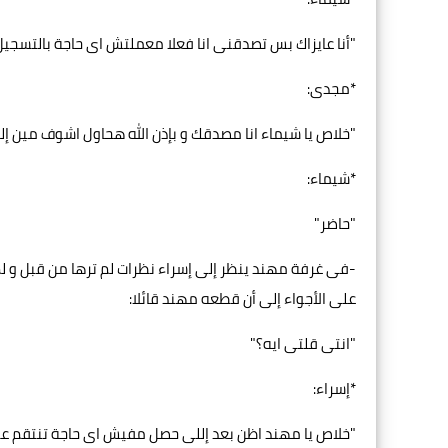
"أنا عايزاك بس تصدقنى انا فعلا معملتش اى حاجة بالتسجيل
*مجدى:
"خلاص يا شيماء انا مصدقك و بإذن الله هحاول اشوف مين 
*شيماء:
"حاضر"
-فى غرفة مهند ينظر إلى إسراء نظرات لم ترها من قبل و ل
على الأجواء إلى أن قطعه مهند قائلا:
"انتى قلتى ايه؟"
*إسراء:
"خلاص يا مهند اظن بعد إللى حصل مفيش اى حاجة تنتقم ع