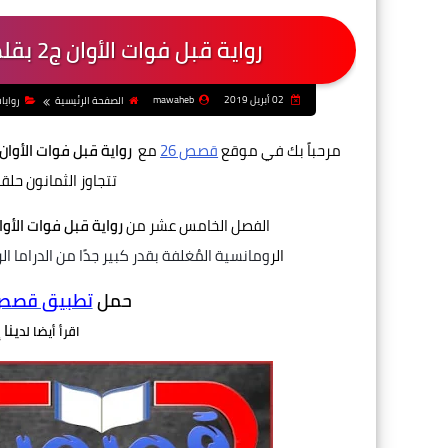
رواية قبل فوات الأوان ج2 بقلم إسراء عبدالقادر - الفصل الخامس عشر
02 أبريل 2019
mawaheb
الصفحة الرئيسية
روايا
مرحباً بك في موقع
قصص 26
مع
رواية قبل فوات الأوان 
تتجاوز الثمانون حلق
الفصل الخامس عشر من
رواية قبل فوات الأوا
الر
ومانسية
المُغلفة
بقدر
كبير جدًا من الدراما
ال
حمل
تطبيق قصص و
ينا 
اقرأ أيضا لد