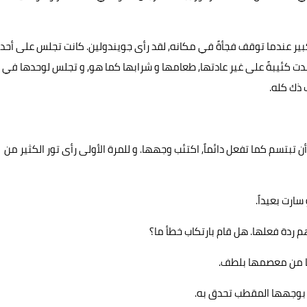
ير عندما توقف فجأةً في مكانه, لقد رأى جويندولين. كانت تجلس على أحد
 بدت كئيبةً على غير عادتها, طعامها و شرابها كما هو, و تجلس لوحدها في
 ذك كله.
 أن تبتسم كما تفعل دائماً, اكتئب وجهها. و للمرة الأولى رأى تور الكثير من
ارت بعيداً.
 ردة فعلها. هل قام بارتكاب خطأ ما؟
كها من معصمها بلطف.
 بوجهها المقطب تحدق به.