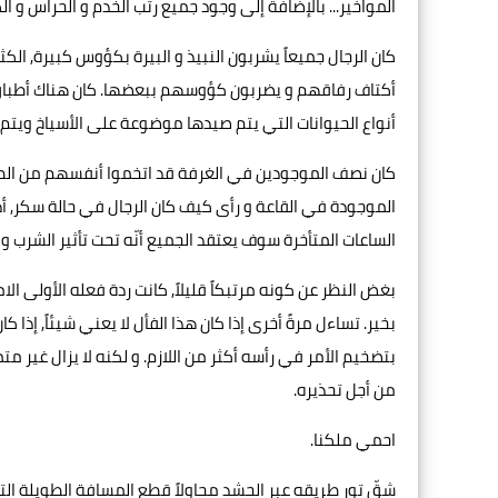
المواخير... بالإضافة إلى وجود جميع رتب الخدم و الحراس و ال
كان الرجال جميعاً يشربون النبيذ و البيرة بكؤوس كبيرة, 
أكتاف رفاقهم و يضربون كؤوسهم ببعضها. كان هناك أطباق كب
أنواع الحيوانات التي يتم صيدها موضوعة على الأسياخ ويتم 
كان نصف الموجودين في الغرفة قد اتخموا أنفسهم من الطع
الموجودة في القاعة و رأى كيف كان الرجال في حالة سكر, أدرك
الساعات المتأخرة سوف يعتقد الجميع أنّه تحت تأثير الشرب ول
بغض النظر عن كونه مرتبكاً قليلاً, كانت ردة فعله الأولى الا
بخير. تساءل مرةً أخرى إذا كان هذا الفأل لا يعني شيئاً, إذا ك
بتضخيم الأمر في رأسه أكثر من اللازم. و لكنه لا يزال غير مت
من أجل تحذيره.
احمي ملكنا.
شقّ تور طريقه عبر الحشد محاولاً قطع المسافة الطويلة التي