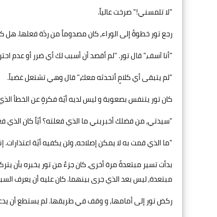
"لا تلمسني!" صرخت عالياً.
رجع تور خطوةً إلى الوراء, كان مصدوماً من ردّة فعلها. هل
"أنا آسف," قال تور. "لم أقصد أن أسبب لك أي ضرر أو عدم احت
"لم يتبقى أي كلامٍ أتحدثه معك," قال وهي تشتعل غضباً.
كان تور يتنفس بصعوبة و ليس لديه أيّة فكرةٍ عن الخطأ الذي 
"سيدتي, من فضلك أخبريني ما الذي فعلته؟ أيّاً كان الذي فعلت
"ما الذي قمت به لا يمكن إصلاحه, ولن يكفيه أيّة اعتذارات. إ
بدأت تسير مبتعدةً مرة أخرى, كان جزءٌ من تور يخبره بأن 
مبتعدة, ليس بعد الذي جرى بينهما. كان عليه أن يعرف السبب
ركض تور إلى أمامها, و وقف في طريقها. لم يستطع أن يدع