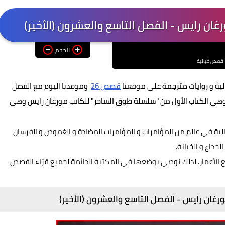
غان رايس - الفصل التاسع والعشرون (الأخير)
الحجم
قصص خيالية
ية
و
روايات مترجمة
علي موقعنا
قصص 26
وموعدنا اليوم مع الفصل
وهي الكتاب الأول من
"
سلسلة طوق الساحر
" للكاتب مورغان رايس وهي
لية
في عالم من المؤامرات و المؤامرات المضادة و الغموض و الفرسان
خداع و الخيانة.
 الأعمار. لذلك نوصي بوضعها في المكتبة الدائمة لجميع قرّاء القصص
رغان رايس - الفصل التاسع والعشرون (الأخير)