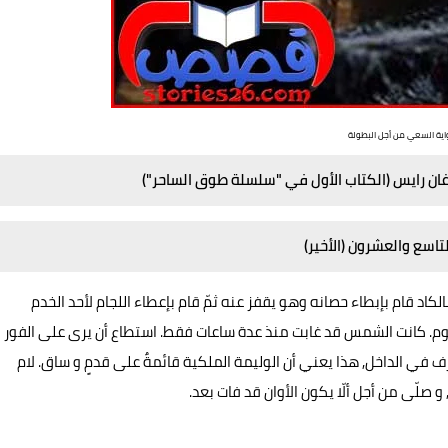
اية السعي من أجل البطولة
ان رايس (الكتاب الأول في "
سلسلة طوق الساحر
")
تاسع والعشرون (الأخير)
بالكاد قام بإبطاء حصانه وهو يقفز عنه ثمّ قام بإعطاء اللجام لأحد الخدم
وم. كانت الشمس قد غابت منذ عدة ساعات فقط. استطاع أن يرى على الفور
ي الداخل, هذا يعني أن الوليمة الملكية قائمةٌ على قدمٍ و ساق. لام
و صلّى من أجل ألّا يكون الأوان قد فات بعد.