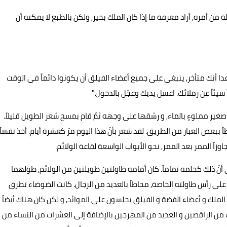
ن أمره, أراد معرفة ما إذا كان الملك بخير, ولكن بالطبع لا يمكنه أن
عدا أنك متأخر, ينبغي على جميع أعضاء الفيلق أن يكونوا دائماً في الوقت
سيئاً عن زملائك. اغسل يديك وعجّل بالدخول."
ير مملوءٍ بالماء, و رشقها على وجهه ثمّ قام بمسح شعر الطويل قليلاً.
ببعض الغبار من الطريق. لقد شعر بأنّ هذا اليوم مرّ كعشرة أيام. أخذ نفساً
وزاً الممر بعد الممر, نحو الأبواب الواسعة لقاعة الولائم.
ى أنّ ذلك كحلمه تماماً. كان أمامه طاولتين طويلتين من الولائم, طولهما
لى رأس طاولته الخاصة, محاطاً بالعديد من الرجال. كانت الضوضاء تطرق
 الملك و أعضاء الفضة و الفيلق يجلسون على الموائد, و لكن كان هناك أيضاً
 من الراقصين و العديد من المهرجين بالإضافة إلى العشرات من النساء من