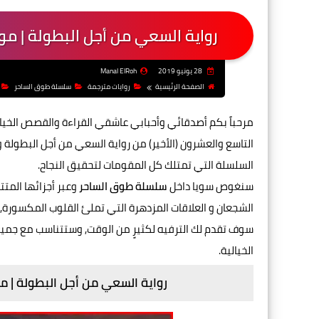
رواية السعي من أجل البطولة | مور
28 يونيو 2019
Manal ElRoh
الصفحة الرئيسية
روايات مترجمة
سلسلة طوق الساحر
مرحباً بكم أصدقائي وأحبابي عاشقي القراءة و
القصص الخيال
التاسع والعشرون (الأخير) من رواية السعي من أجل البطولة 
السلسلة التي تمتلك كل المقومات لتحقيق النجاح.
سنغوص سويا داخل
سلسلة طوق الساحر
وعبر أجزائها المتتا
الشجعان و العلاقات المزدهرة التي تملئ القلوب المكسورة, ال
سوف تقدم لك الترفيه لكثيرٍ من الوقت, وستتناسب مع جميع
الخيالية.
رواية السعي من أجل البطولة | مو