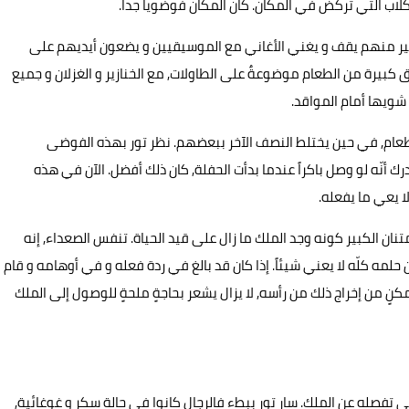
كلاب التي تركض في المكان. كان المكان فوضوياً جداً.
الكثير منهم يقف و يغني الأغاني مع الموسيقيين و يضعون أيديهم على
يرة من الطعام موضوعةٌ على الطاولات, مع الخنازير و الغزلان و جميع
شويها أمام المواقد.
ام, في حين يختلط النصف الآخر ببعضهم. نظر تور بهذه الفوضى
 أنّه لو وصل باكراً عندما بدأت الحفلة, كان ذلك أفضل. الآن في هذه
ا يعي ما يفعله.
متنان الكبير كونه وجد الملك ما زال على قيد الحياة. تنفس الصعداء, إنه
ان حلمه كلّه لا يعني شيئاً. إذا كان قد بالغ في ردة فعله و في أوهامه و قام
مكنٍ من إخراج ذلك من رأسه, لا يزال يشعر بحاجةٍ ملحةٍ للوصول إلى الملك
 تفصله عن الملك. سار تور ببطء فالرجال كانوا في حالة سكر و غوغائية,