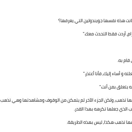
 كانت هذه نفسها جويندولين التي يعرفها؟
رام, أردت فقط التحدث معك."
قام به.
ه و أساء إليك, فأنا أعتذر."
نه يتعلق بمن أنت."
يتركها تذهب, ولكن الجزء الآخر لم يتمكن من الوقوف ومشاهدتها وهي تذهب
 الذي جعلها تكرهه بهذا القدر.
ها تذهب هكذا, ليس بهذه الطريقة.