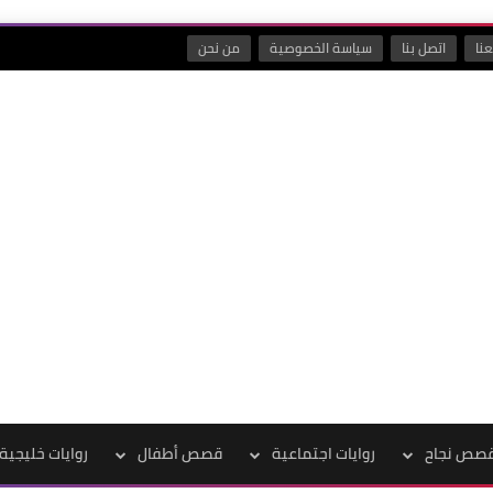
نا
اتصل بنا
سياسة الخصوصية
من نحن
صص نجاح
روايات اجتماعية
قصص أطفال
روايات خليجية