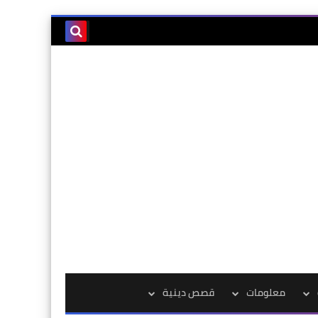
معلومات
قصص دينية