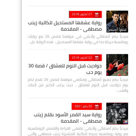
07 أكتوبر 2018
رواية عشقها المستحيل للكاتبة زينب
مصطفي - المقدمة
مرحباً بكم أصدقائي وأحبابي في موقعنا قصص 26 مع روايات
رومانسية جريئة جدا في رواية عشقها المستحيل ، هذه الرواية عل…
02 أكتوبر 2018
حواديت قبل النوم للعشاق / قصة 30
يوم حب
مرحباً بكم جميع أصدقائي ومتابعي موقعنا قصص 26 نقدم لكم
يوم حواديت قبل النوم للعشاق ، حيث يرغب الكثير من البنات
والشب…
29 يناير 2021
رواية سيد القمر الأسود بقلم زينب
مصطفي - المقدمة
مرحباً بكم أصدقائي وأحبابي عاشقي القراءة والقصص الرومانسية
مع رواية رومانسية جديدة للكاتبة المتميزة زينب مصطفى والتي