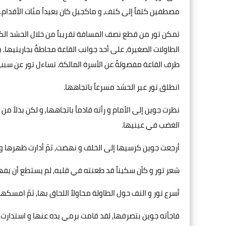
مصطفين كتفاً إلى كتف, و ماكجيل كان بعيداً مئات الأقدام.
تمكن تور من قطع نصف المسافة تقريباً من خلال الحشد الكب
الطاولات الصغيرة, على أحد جوانب القاعة محاطةٌ بجاريتيها.
طرف القاعة مفصولةً عن الأسرة المالكة. تساءل تور عن سبب
انطلق تور عبر الحشد مسرعاً باتجاهها.
نظرت جوين إلى الأمام و رأته قادماً باتجاهها, و لكن بدلاً من
الغضب في عينيها.
أرجعت جوين كرسيها إلى الخلف و نهضت, ثمّ أدارت ظهرها و س
شعر تور و كأن سكيناً قد طعنته في قلبه, لم يستطع أن يفهم
أسرع تور و التف حول الطاولة محاولاً اللحاق بها, ثمّ امس
فاجأته جوين بتصرفها, لقد قامت برمي يده عنها و استدارت