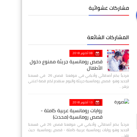
مشاركات عشوائية
المشاركات الشائعة
08 أكتوبر 2018
قصص رومانسية جريئة ممنوع دخول
الأطفال
مرحباً بكم أصدقائي وأحبابي في موقعنا قصص 26 في قسمنا
الجديد وهو قصص رومانسية جريئة واليوم سنقدم لكم قصة اعتني
بزهر…
13 أكتوبر 2018
روايات رومانسية عربية كاملة -
قصص رومانسية (محدث)
مرحباً بكم أصدقائي وأحبابي في موقعنا قصص 26 في قسمنا
الجديد وهو روايات رومانسية عربية كاملة - قصص رومانسية حيث
نقد…