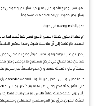
"هل تسير جميع الأمور على ما يرام؟" سأل تور و هو في عجلة م
يسأل بصراحة إذا كان الملك قد مات مسموماً.
حدق الخادم بوجهه في حيرة.
"و لماذا لا يكون كذلك؟ جميع الأمور تسير كما خُطط لها, ما 
المحدد. بالإضافة إلى أنّ ملابسك قذرة, و هذا يعكس انطباعاً 
ركض تور عبر البوابة وهو يتصبب عرقاً, وضع يديه في حوض صغ
لقد كان منذ الصباح في حركةٍ مستمرةٍ بلا توقف, و كان مغطاً 
عميقاً و حاول تهدئة نفسه و أن يبدو طبيعياً. سار بسرعةٍ متجا
حالما وصل تور إلى الداخل, عبر الأبواب المقوّسة الضخمة, رأ
على الأقل مئة قدم. وفي نهايتهما بعيداً كان يجلس الملك ع
رأس تور, القاعة مليئة تماماً بالناس. لم يكن هناك فقط رجال
المئات الآخرين, فرقٌ من الموسيقيين المتنقلين و مجموعات