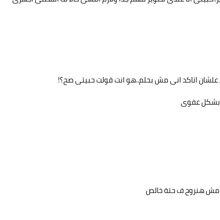
 علشان اتاكد انى مش بحلم..هو انت قولت حبيتى صح؟!
بشكل عفوى
مش هنروح ف حتة خالص