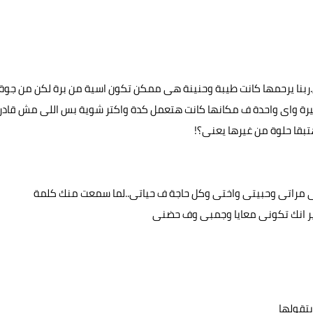
ربنا يرحمها كانت طيبة وحنينة هى ممكن تكون اسية من برة لكن من جوة
غيرة واى واحدة ف مكانها كانت هتعمل كدة واكتر شوية بس اللى مش قادر
بقا حلوة من غيرها يعنى؟!
تى مراتى وحبيتى واختى وكل حاجة ف حياتى..لما سمعت منك كلمة
غير انك تكونى معايا وجمبى وف حضنى
بتقولها