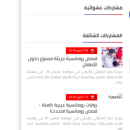
مشاركات عشوائية
المشاركات الشائعة
08 أكتوبر 2018
قصص رومانسية جريئة ممنوع دخول
الأطفال
مرحباً بكم أصدقائي وأحبابي في موقعنا قصص 26 في قسمنا
الجديد وهو قصص رومانسية جريئة واليوم سنقدم لكم قصة اعتني
بزهر…
13 أكتوبر 2018
روايات رومانسية عربية كاملة -
قصص رومانسية (محدث)
مرحباً بكم أصدقائي وأحبابي في موقعنا قصص 26 في قسمنا
الجديد وهو روايات رومانسية عربية كاملة - قصص رومانسية حيث
نقد…