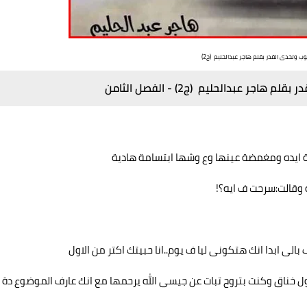
وب وتحدى القدر بقلم هاجر عبدالحليم (ج2)
اجر عبدالحليم (ج2) - الفصل الثامن
ة ايده ومغمضة عينها وع وشها ابتسامة هادية
وقالت:سرحت ف ايه؟!
 ابدا انك هتكونى ليا ف يوم..انا حبيتك اكتر من الاول
طول خناق وكنت بتروح تبات عن جيسى الله يرحمها مع انك عارف الموضوع دة