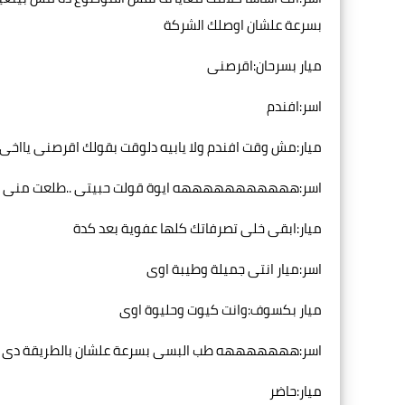
بسرعة علشان اوصلك الشركة
ميار بسرحان:اقرصنى
اسر:افندم
ميار:مش وقت افندم ولا يابيه دلوقت بقولك اقرصنى يااخى
اسر:هههههههههههه ايوة قولت حبيتى ..طلعت منى 
ميار:ابقى خلى تصرفاتك كلها عفوية بعد كدة
اسر:ميار انتى جميلة وطيبة اوى
ميار بكسوف:وانت كيوت وحليوة اوى
اسر:هههههههه طب البسى بسرعة علشان بالطريقة دى 
ميار:حاضر