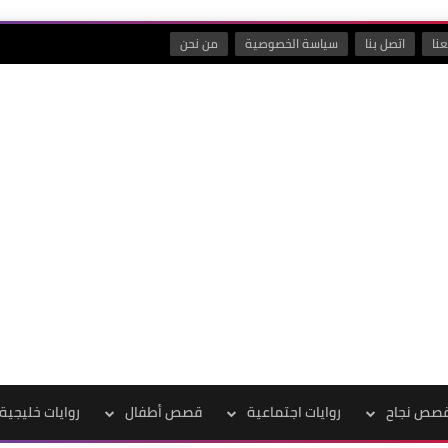
نا
اتصل بنا
سياسة الخصوصية
من نحن
صص نجاح
روايات اجتماعية
قصص أطفال
روايات خليجية