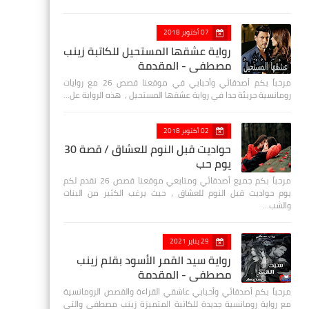
07 أكتوبر 2018
رواية عشقها المستحيل للكاتبة زينب
مصطفي - المقدمة
مرحباً بكم أصدقائي وأحبابي في موقعنا قصص 26 مع روايات
رومانسية جريئة جدا في رواية عشقها المستحيل ، هذه الرواية عل…
02 أكتوبر 2018
حواديت قبل النوم للعشاق / قصة 30
يوم حب
مرحباً بكم جميع أصدقائي ومتابعي موقعنا قصص 26 نقدم لكم
يوم حواديت قبل النوم للعشاق ، حيث يرغب الكثير من البنات
والشب…
29 يناير 2021
رواية سيد القمر الأسود بقلم زينب
مصطفي - المقدمة
مرحباً بكم أصدقائي وأحبابي عاشقي القراءة والقصص الرومانسية
مع رواية رومانسية جديدة للكاتبة المتميزة زينب مصطفى والتي