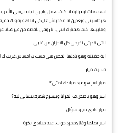
اسد:عملت ايه يااية انا كنت بعمل واجبى تجاه جيسى الله ير
هيحاسبنى.وبعدين انا مكدبتش عليكى انا اهو بقولك حقيقة
ومابينها كنت هختارك انتى..انا روحى ناقصة من غيرك..ا
انتى قدرتى تخرجى كل الاحزان من قلبى
اية حضنته وهو بادلها الحضن هى حست ب احساس غريب ك ان 
ف بيت ميار
ميار:اسر هو عيد ميلادك امتى؟!
اسر وهو باصص ف المرايا وبيسرح شعره:بتسالى ليه؟!
ميار:عادى مجرد سؤال
اسر بصلها وقال:مجرد جواب.. عيد ميلادى بكرة