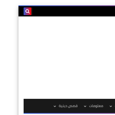
معلومات
قصص دينية