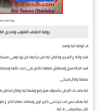
رواية اختلاف القل
رواية اختلاف القلوب وتحدى القدر بقلم ه
ف اوضة اية واسد
اسد واية ع السرير وحاضن اية من دراعها من ورا وهى مسك
اسد فجاه سرح ومبقاش معاها خالص هى خدت بالها وبصتله 
بصلها وقال:فيكى
اية بصت ف الارض بكسوف هو رفع وشها ليه وقال:مجاش ف بالى
اية بعتاب:بس انت جرحتنى كتير اوى وبتعاند معايا اكتر ع 
كان ببضاييقنى اد ايه