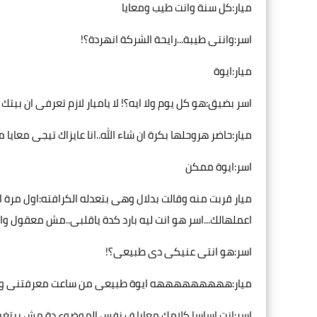
ميار:كل سنة وانت طيب ومعايا
اسر:وانتى طيبة...رايحة الشركة انهردة؟!
ميار:ايوة
اسر بضيق:هو كل يوم ولا ايه؟! لا ياميار لازم تعرفى ان بي
ميار:حاضر هروحلها بكرة ان شاء الله..انا عايزاك تيجى معايا
اسر:ايوة ممكن
ميار قربت منه وقالت بدلال وهى بتعدله الكرافته:اول مرة
اعملهالك...اسر هو انت ليه بارد كدة ياقلبى..مش معقول و
اسر:هو انتى عنيكى دى طبيعى؟!
ميار:هههههههههه ايوة طبيعى من ساعت معرفتنى ودة لو
اسر:انت اساسا كلامك معايا ف نفس الموضوع دة مش بيتغير