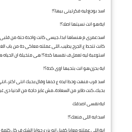
اسد بوجع:ليه فكرتينى بيها؟!
اية:هو انت نسيتها اصلا؟!
اسد:عمرى م هنساها ابدا..جيسى كانت واخدة حتة من قلبى.
كانت تتحط ع الجرح يطيب..اللى عملته معاكى دة من باب ال
استوعبة ليه تعمل ف نفسها كدة؟! هى متخيلة ان الحياه هت
اية بحزن:هو انت بتحبها اوى كدة؟!
اسد قرب منهت وحط ايده ع خدها وقال:بحبك انتى اكتر..ان
بحبك..كنت طاير من السعادة..مش عايز حاجة من الدنيا دى 
اية:نفسى اصدقك
اسد:ايه اللى منعك؟!
اية:اللى عملته معايا كفيل انه يزرع جوايا الشك ف كل كلمة 