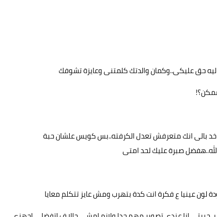
تك ليه حق عليكى..وكمان والدتك كلمتنى وعايزة تشوفك
 ممكن؟!
 اخد بالى انك متعرفش تعدل الكرفته..بس كويس علشان حبة
الله..هفضل صبرة عليك لحد امتى
ن عينيا ع فكرة انت كدة بتهرب ومش عايز تتكلم معايا
..حبيتى انا عندى تصوير مهم جدا ولازم امشى حالا ف اتفضلى اجهزى