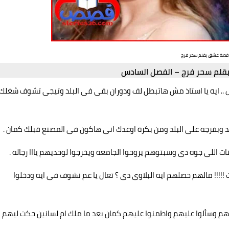
قصة عشق بقلم سحر فرج
قلم سحر فرج – الفصل السادس
 .. ايه يا استاذ مش هاتبطل لف ودوران بقى فى البلد وتيجى تشوف شغلك
 وبفرجه على البلد ومن بكرة اوعدك انى هاكون فى المصنع قبلك كمان .
ات اللى جوه دى وسبتوهم يروحوا الجامعه ويخرجوا لوحديهم يااا رجاله .
!!!!! مالهم حصلهم ايه البلاوى دى ؟ تعال يا عم نشوف فى ايه ودخلوا
حيتهم وسألوا عليهم واطمنوا عليهم كمان بعد ما ملك ام لسانين حكت ليهم