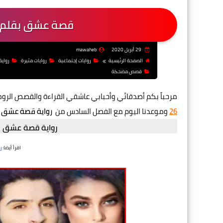
قصة عشق بقلم س
29 أبريل 2020
mawaheb
الصفحة الرئيسية
روايات إجتماعية
روايات مثيرة
رواية
قصص مضحكة
مرحباً بكم أصدقائي وأحبابي عاشقي القراءة والقصص الرو
26
وموعدنا اليوم مع الفصل السادس من
رواية قصة عشق ب
رواية قصة عشق ب
اقرأ أيضا:
ر