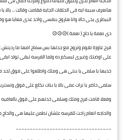
الحاجه انعام بحزن وعيون مليانه دموع وفرحه كمان فى نفس 
هانعرف سببه ايه فى الحلقات الجايه فقامت وقالت ... يالا يا
البيطرى يجى حالا وانا هاروح بنفسى واخد عدى معايا هو و
دى نعمة يا حاج ( نعمة )😥😥😥
فرح عاوزة تقوم وتروح مع جدتها بس سماح امها ما رديتش ع
على اوضتك وغيرى لبسكم ده ولما الفرسه تبقى تولد ابقى ر
خديها يا سلمى يا بنتى هى وملك واطلعوا على فوق لحد ما
سلمى حاضر يا نرات عمى بالا يا بنات نكلع على فوق ونستري
وفعلا قامت فرح وملك وسلمى خدتهم على فوق بالعافيه و
والحاجه انعام راحت للفرسه علشان تطمن عليها هى والحاج ص
__________________________________