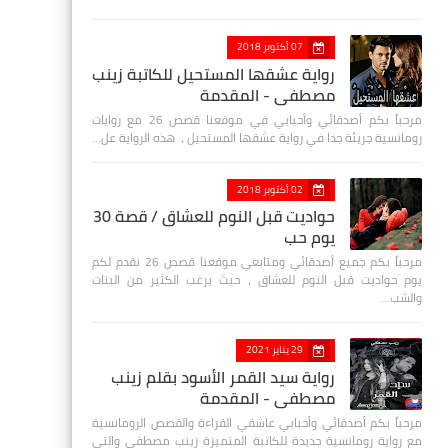
07 أكتوبر 2018
رواية عشقها المستحيل للكاتبة زينب
مصطفي - المقدمة
مرحباً بكم أصدقائي وأحبابي في موقعنا قصص 26 مع روايات
رومانسية جريئة جدا في رواية عشقها المستحيل ، هذه الرواية عل…
02 أكتوبر 2018
حواديت قبل النوم للعشاق / قصة 30
يوم حب
مرحباً بكم جميع أصدقائي ومتابعي موقعنا قصص 26 نقدم لكم
يوم حواديت قبل النوم للعشاق ، حيث يرغب الكثير من البنات
والشب…
29 يناير 2021
رواية سيد القمر الأسود بقلم زينب
مصطفي - المقدمة
مرحباً بكم أصدقائي وأحبابي عاشقي القراءة والقصص الرومانسية
مع رواية رومانسية جديدة للكاتبة المتميزة زينب مصطفى والتي