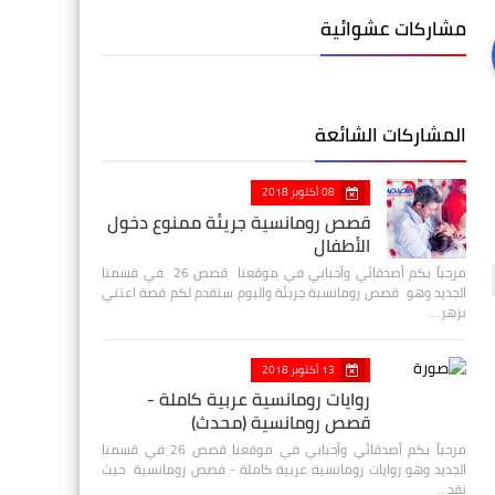
مشاركات عشوائية
المشاركات الشائعة
08 أكتوبر 2018
قصص رومانسية جريئة ممنوع دخول
الأطفال
مرحباً بكم أصدقائي وأحبابي في موقعنا قصص 26 في قسمنا
الجديد وهو قصص رومانسية جريئة واليوم سنقدم لكم قصة اعتني
بزهر…
13 أكتوبر 2018
روايات رومانسية عربية كاملة -
قصص رومانسية (محدث)
مرحباً بكم أصدقائي وأحبابي في موقعنا قصص 26 في قسمنا
الجديد وهو روايات رومانسية عربية كاملة - قصص رومانسية حيث
نقد…