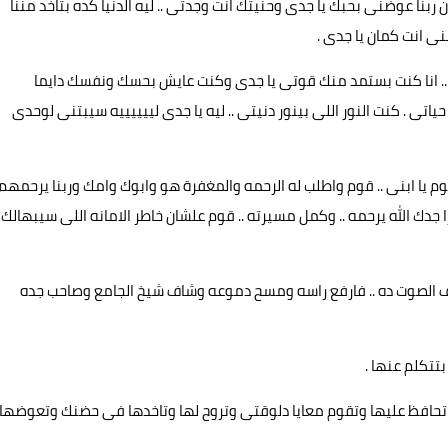
بنا عوضنى بحبك يا جدى وحنيتك انت وجدتى .. ليه الدنيا كده بتاخد مننا
ى انت كمان يا جدى .
. انا كنت بستمد منك قوتى يا جدى وكنت عايش بحسك ونفسك دايما
حياتى . كنت النور اللى بينور دنيتى .. ليه يا جدى لييييييه سيبتنى لوحدى
 يا ابنى .. قوم واطلب له الرحمه والمغفرة هو وابوك وامك وربنا يرحمهم
ا جدك الله يرحمه .. وكمل مسيرته .. قوم علشان خاطر الامانه اللى سيبهالك
الصوت ده .. فارفع راسه ومسح دموعه وشاف شيخ الجامع وصاحب جده
بتتكلم عنها .
ازم تحافظ عليها وتقوم معايا دلوقتى وتروح لها وتاخدها فى حضنك وتعوضها