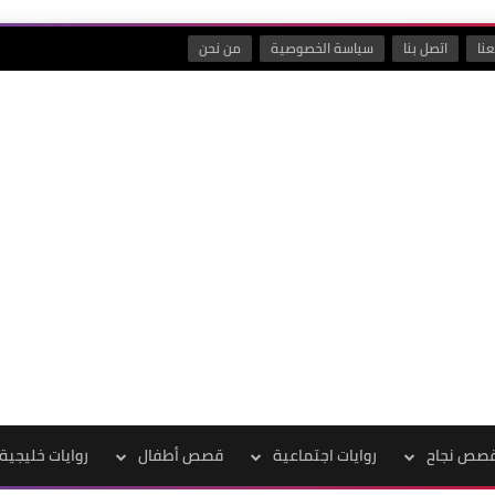
نا
اتصل بنا
سياسة الخصوصية
من نحن
صص نجاح
روايات اجتماعية
قصص أطفال
روايات خليجية