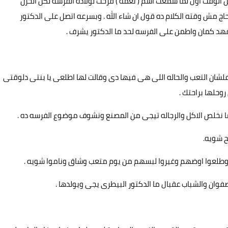
الوقت اول لما سمعت اسم ( نعمة ) فرحت لولاده الفرسه لكن الحزن
 حاج مش وقته الكلام ده قول ان شاء الله . وبسرعه اتصل على الدكتور
فهد كمان واطمن على الفرسه لحد ما الدكتور يشرف .
لشان التعب والحاله اللى هى فيها دى وقالت لها اطلعى يا بنتى دلوقتى
وحلها براحتك .
 نخلص الاكل والرجاله تيجى من المصنع ونشوف موضوع الفرسه ده .
ح شويه.
طلعوا اوضهم وغيروا لبسهم من يوم متعب وشاق وناموا شويه .
فوان والشباب عقبال ما الدكتور البيطرى يجى ويولدها .