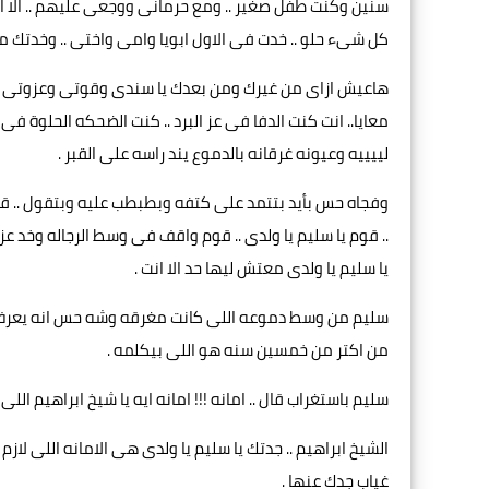
سنين وكنت طفل صغير .. ومع حرمانى ووجعى عليهم .. الا ان ر
كل شىء حلو .. خدت فى الاول ابويا وامى واختى .. وخدتك من
هاعيش ازاى من غيرك ومن بعدك يا سندى وقوتى وعزوتى .
معايا.. انت كنت الدفا فى عز البرد .. كنت الضحكه الحلوة فى 
لييييه وعيونه غرقانه بالدموع يند راسه على القبر .
وفجاه حس بأيد بتتمد على كتفه وبطبطب عليه وبتقول .. قوم
.. قوم يا سليم يا ولدى .. قوم واقف فى وسط الرجاله وخد عز
يا سليم يا ولدى معتش ليها حد الا انت .
سليم من وسط دموعه اللى كانت مغرقه وشه حس انه يعرف 
من اكتر من خمسين سنه هو اللى بيكلمه .
سليم باستغراب قال .. امانه !!! امانه ايه يا شيخ ابراهيم اللى 
الشيخ ابراهيم .. جدتك يا سليم يا ولدى هى الامانه اللى ل
غياب جدك عنها .