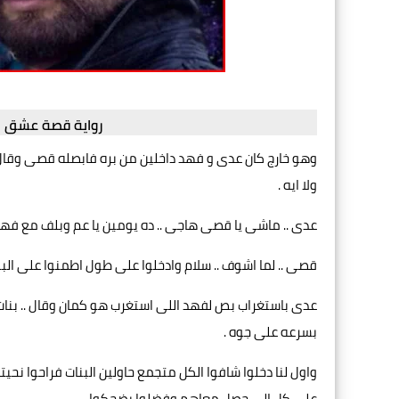
رواية قصة عشق ب
وهو خارج كان عدى و فهد داخلين من بره فابصله قصى وقال
ولا ايه .
عدى .. ماشى يا قصى هاجى .. ده يومين يا عم وبلف مع فهد
قصى .. لما اشوف .. سلام وادخلوا على طول اطمنوا على البن
عدى باستغراب بص لفهد اللى استغرب هو كمان وقال .. بنات 
بسرعه على جوه .
واول لنا دخلوا شافوا الكل متجمع حاولين البنات فراحوا ن
على كل الى حصل معاهم وفضلوا يضحكوا.