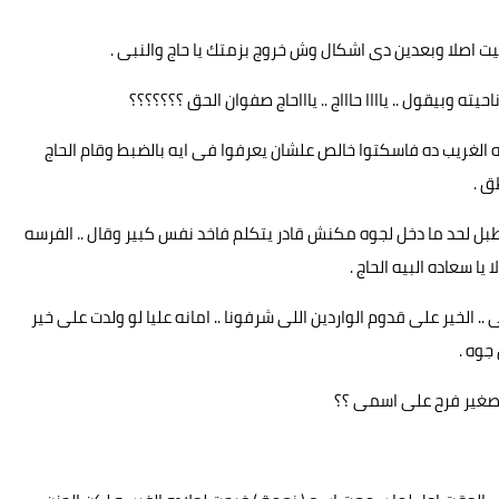
بيت اصلا وبعدين دى اشكال وش خروج بزمتك يا حاج والنبى .
ه وبيقول .. ياااا حاااج .. ياااحاج صفوان الحق ؟؟؟؟؟؟؟
لغريب ده فاسكتوا خالص علشان يعرفوا فى ايه بالضبط وقام الحاج
ق .
ل لحد ما دخل لجوه مكنش قادر يتكلم فاخد نفس كبير وقال .. الفرسه
ا سعاده البيه الحاج .
.. الخير على قدوم الواردين اللى شرفونا .. امانه عليا لو ولدت على خير
جوه .
لصغير فرح على اسمى ؟؟