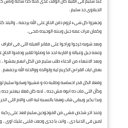
عند سليم فى الفيلا كان الوقت عدى منه كذا ساعه وناس كتي
الجبلاوى جد سليم .
وجهزوا كل شىء لزوم دفن الحاج على الله يرحمه .. والبلد كل
وكمان مرات عمه جبل وبنته الوحيده ضحى .
وبعد شويه خرجوا وراحوا على مقابر العيله اللى فى اطراف 
وعمه جبل وعياله و اقاربه لحد ما وصلوا للقبر ودفنوا الحاج 
وبعد الانتهاء من الدعاء طلب سليم من الكل انهم يمشوا .. و
بعض ايات القراءن الكريم ليه ولوالده ووالدته الله يرحمهم .
وفعلا الكل قدر احساسه وطلبه ده و مشيوا وسابوا سليم لو
وكأن اللى مات ده ابوه مش جده .. لانه كان فعلا بيعتبر جد
وبدا يكبر ويبقى شاب وهما بالنسبه ليه الاب والام اللى اتحر
وعند اخر شخص مشى من الموجودين سليم قعد على ركبه اودام
لمين فى الدنيا دى .. وانت يا جدى وجعت قلبى عليك اوى .. و