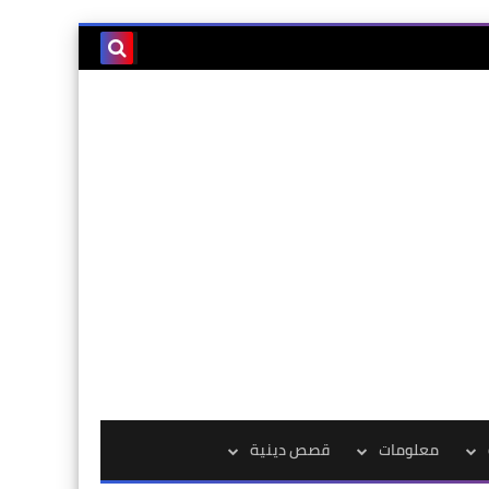
معلومات
قصص دينية