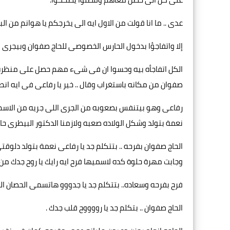
عدى .. ما انا قولت من الاول ايه الى يخرجكم يا هوانم من ال
إلا واتفاجؤا بدخول الحارس الخصوصى للحاج صفوان وبيجرى ناحيت
الكل اتفاجأه بيه وحسوا ان فى شىء مهم حصل على منظره ا
صفوان من مكانه باستغراب وقال .. خير يا رفاعى فى ايه انط
رفاعى وهو بيتنفس بصعوبه من الجرى اللى جريه من الاسطب
نعمة بتولد وشكل الولاده صعبه ولازمنا الدكتور البيطرى حالا ي
الحاج صفوان بفرحه .. بتتكلم جد يا رفاعى نعمة بتولد دلوقتى 
وجابت مهرة حلوة كده لاسميها فرح ايه رايك يا روح جدك من 
فرح بفرحه وسعاده.. بتتكلم جد يا جدووو هاتسمى الحصان ا
الحاج صفوان .. بتكلم جد يا رووووح قلب جدك .