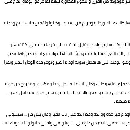
ر موجودة من القرى والنجوع المجاورة ليهم لما عرفوا بوفاه الحاج على
ها كانت هناك ورجاله وحريم من العيله .. وكانوا واقفين جنب سليم وجدته
البلد وكان سليم اولهم وشايل الخشبه اللى فيها جده على اكتافه هو
على الجبلاوى وقفلوا عليه وبدؤا بالدعاء له ولجميع امواتهم واهاليهم .
هو الوحيد اللى هايفضل شويه اودام القبر ويودع جده الوداع الاخير ويقرا
حده زى ما هو طلب وكان باين عليه الحزن جدا ومكسور ومجروح من جواه
ه وجدته فى مقام والده ووالدته اللى اتحرم منهم وهو لسه طفل صغير ..
م منهم .
 قبر جده ووالده وحط ايده على باب القبر وقال بكل حزن .. سيبتونى
عرفت معنى اليتم من دلوقتى .. ابويا وامى واختى ماتوا وانا يا دوبك ست