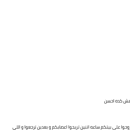
 مش كده احسن
روحوا على بيتكم ساعه اتنين تريحوا اعصابكم و بعدين ترجعوا و اللي