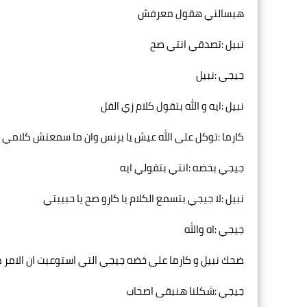
هيسالني هقول معرفش
نبيل :تصدقي انتي صح
جيجي :نبيل
نبيل :ايه و الله بتقول كلام زي الفل
كارما :توكل على الله عيش يا برنس وان ما سمعتش كلامي ا
جيجي بخضه :انتي بتقولي ايه
نبيل :لا جيجي بتسمع الكلام يا كارو صح يا حبيبتي
جيجي :اه والله
ضحك نبيل و كارما على خضه جيجي التي استوعبت ان الامر
جيجي :شكلنا هنبقى اصحاب