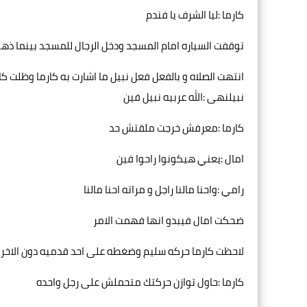
كارما :ليا الشرف يا فندم
توقفت السياره امام المسجد ودخل الرجال للمسجد بينما ذه
انتهت الصلاه و بالفعل فعل نبيل ما اشارت به كارما وظلت كا
نبيلنهى :الله عربيه نبيل فين
كارما :معرفش خرجت ملقتش حد
امال :يعني هيكونوا راحوا فين
رامي :واحنا مالنا راجل و مراته احنا مالنا
ضحكت امال فيبدو انها فهمت الامر
لاحظت كارما حركه سليم وضغطه على احد قدميه دون الاخر
كارما :حاول توازن حركتك متحملش على رجل واحده