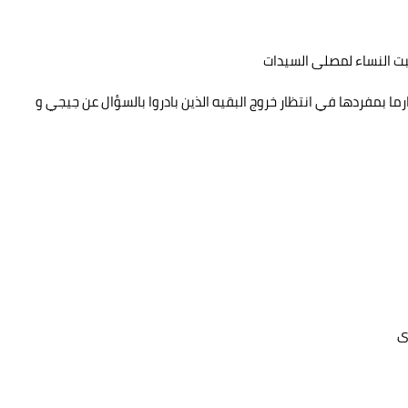
بت النساء لمصلى السيدات
رما بمفردها في انتظار خروج البقيه الذين بادروا بالسؤال عن جيجي و
ى