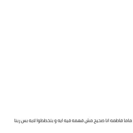
اما فاطمه انا صحيح مش فهمه فيه ايه و بتخططوا لايه بس ربنا