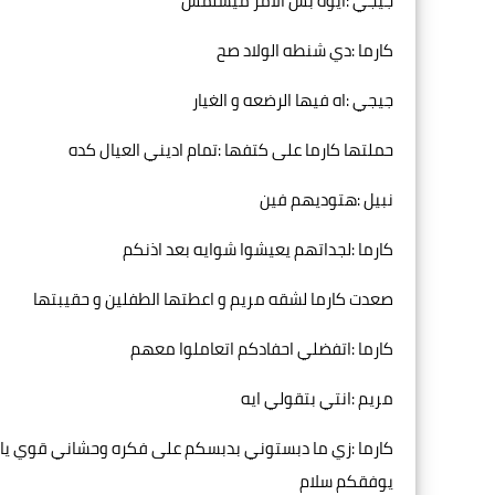
جيجي :ايوه بس الامر ميسلمش
كارما :دي شنطه الولاد صح
جيجي :اه فيها الرضعه و الغيار
حملتها كارما على كتفها :تمام اديني العيال كده
نبيل :هتوديهم فين
كارما :لجداتهم يعيشوا شوايه بعد اذنكم
صعدت كارما لشقه مريم و اعطتها الطفلين و حقيبتها
كارما :اتفضلي احفادكم اتعاملوا معهم
مريم :انتي بتقولي ايه
كارما :زي ما دبستوني بدبسكم على فكره وحشاني قوي يا م
يوفقكم سلام