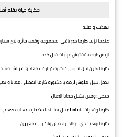
حكاية حياة بقلم أمن
تهذيب واصلاح
عندما نزلت كارما مع باقي المجموعه وقفت حائره لاي سياره
ازيس :ايه مشفتيش عربيات قبل كده
كارما :مين قال انا بس كنت بفكر اركب معاكوا و بلاش فشخره
تدخل نبيل :ملوش لزمه يا دكتوره كارما اتفضلي معانا و ن
جيجي :ومين يشيل معايا العيال
كارما وقد رات انه اسلم حل بما انها مضطره لذهاب معهم
كارما :وهتاخدي الولاد ليه مش واكلين و مغيرين