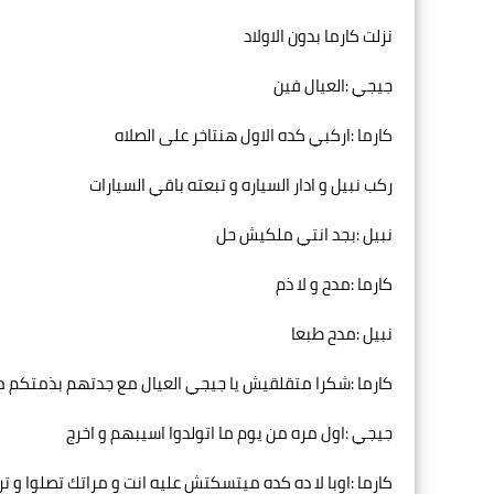
نزلت كارما بدون الاولاد
جيجي :العيال فين
كارما :اركبي كده الاول هنتاخر على الصلاه
ركب نبيل و ادار السياره و تبعته باقي السيارات
نبيل :بجد انتي ملكيش حل
كارما :مدح و لا ذم
نبيل :مدح طبعا
كارما :شكرا متقلقيش يا جيجي العيال مع جدتهم بذمتكم
جيجي :اول مره من يوم ما اتولدوا اسيبهم و اخرج
كارما :اوبا لا ده كده ميتسكتش عليه انت و مراتك تصلوا و ت