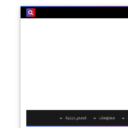
معلومات
قصص دينية