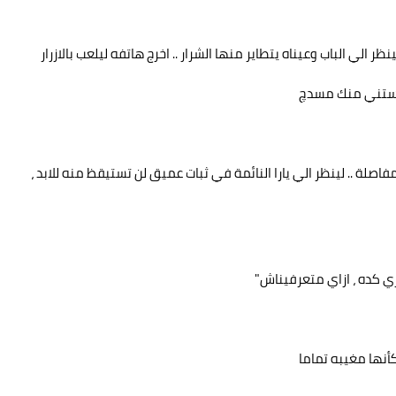
ر الي الباب وعيناه يتطاير منها الشرار .. اخرج هاتفه ليلعب بالازرار
، هستني منك مسدچ
لة .. لينظر الي يارا النائمة في ثبات عميق لن تستيقظ منه للابد ،
ي كده ، ازاي متعرفيناش"
كأنها مغيبه تماما