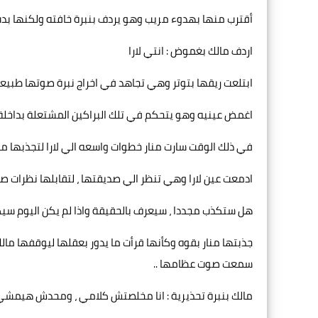
أقترب منها بهدوء مريب وهو يردف بنبرة خافته ولكنها بدت
اردف مالك بغموض : انتي لارا
ابتلعت ريقها بتوتر وهي تجاهد في اخراج نبرة صوتها طبيعي
اغمض عينيه وهو يتحكم في تلك البراكين المشتعلة بداخلة ،
في ذلك الوقت سارت منار خطوات واسعه الي لارا لتجذبها من 
ادمعت عين لارا وهي تنظر الي صديقتها ، لتقابلها نظرات ص
هل ستكذب مجددا ، سيعرف بالحقيقة واذا لم يكن اليوم سيك
جذبتها منار بقوه وكأنها قرأت ما يدور بعقلها ليوقفها مال
سمعت صوت عظامها ..
مالك بنبرة تحذيرية : انا مخلصتش كلامي ، ومحدش هيمشي م