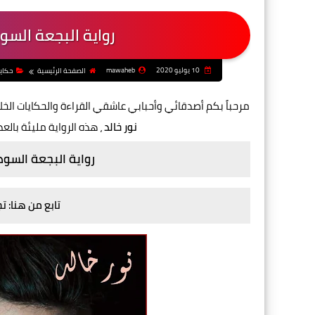
رواية البجعة السود
10 يوليو 2020
mawaheb
الصفحة الرئيسية
حكاي
مرحباً بكم أصدقائي وأحبابي عاشقي القراءة والحكايات الخ
نور
خالد
، هذه الرواية مليئة بال
رواية البجعة السودا
تابع من هنا: 