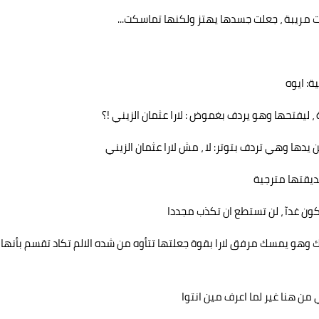
 مريبة ، جعلت جسدها يهتز ولكنها تماسكت...
ة: ايوه
 ليفتحها وهو يردف بغموض : لارا عثمان الزيني !؟
يدها وهي تردف بتوتر: لا ، مش لارا عثمان الزيني
ديقتها مترجية
ون غدآ ، لن تستطع ان تكذب مجددا
ك وهو يمسك مرفق لارا بقوة جعلتها تتأوه من شده الالم تكاد تقسم بأنها
ن هنا غير لما اعرف مين انتوا