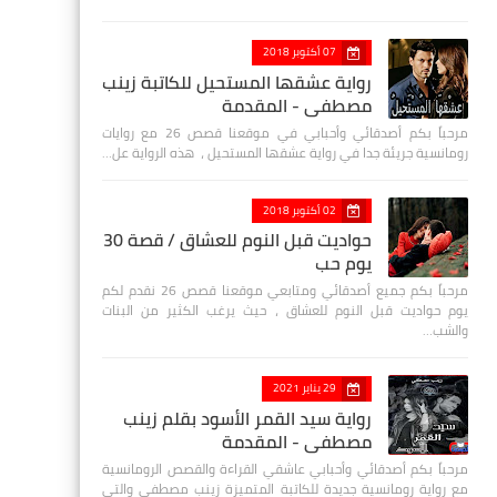
07 أكتوبر 2018
رواية عشقها المستحيل للكاتبة زينب
مصطفي - المقدمة
مرحباً بكم أصدقائي وأحبابي في موقعنا قصص 26 مع روايات
رومانسية جريئة جدا في رواية عشقها المستحيل ، هذه الرواية عل…
02 أكتوبر 2018
حواديت قبل النوم للعشاق / قصة 30
يوم حب
مرحباً بكم جميع أصدقائي ومتابعي موقعنا قصص 26 نقدم لكم
يوم حواديت قبل النوم للعشاق ، حيث يرغب الكثير من البنات
والشب…
29 يناير 2021
رواية سيد القمر الأسود بقلم زينب
مصطفي - المقدمة
مرحباً بكم أصدقائي وأحبابي عاشقي القراءة والقصص الرومانسية
مع رواية رومانسية جديدة للكاتبة المتميزة زينب مصطفى والتي