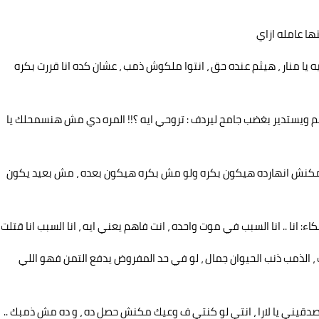
ا عامله ازاي
ه يا منار ، هيثم عنده حق ، انتوا ملكوش ذمب ، عشان كده انا قررت بكره
يثم ويستدير بغضب جامح ليردف : تروحي ايه ؟!! المره دي مش هنسمحلك يا
لو مكنش انهارده هيكون بكره ولو مش بكره هيكون بعده ، مش بعيد يكون
 انا .. انا السبب في موت واحده ، انت فاهم يعني ايه ، انا السبب انا قتلت
 ، الذمب ذنب الحيوان جمال ، لو في حد المفروض يدفع التمن فهو اللي
: صدقيني يا لارا ، انتي لو كنتي ف وعيك مكنش حصل ده ، و ده مش ذمبك ..