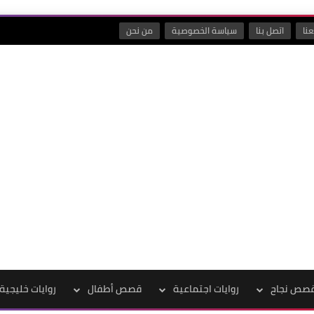
نا
اتصل بنا
سياسة الخصوصية
من نحن
صص نجاح
روايات اجتماعية
قصص أطفال
روايات خليجية