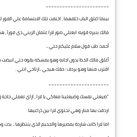
_______________________
بينما اغلق الباب خلفهما ، اختفت تلك الابتسامة علي الفور لينظ
مالك بنبره قويه: ابعتلي صور لارا عثمان الزيني دي فورآ 
أحمد: طب قول سلام عليكم حتي ..
أغلق مالك الخط بدون اجابه وهو يمسكه بقوه حتي ابيضت مفاص
اقترب منها وهو يردف : حقك هيجي ..ارتاحي انتي .
______________________
"ضيعتي نفسك وضيعتينا معاكي يا لارا ، ازاي تعملي حاجه ز
اردفت بها منار وهي تحتوي لارا بين ذراعيها
اما لارا كانت شاردة بمصيرها والجحيم الذي ينتظرها .. بدت و