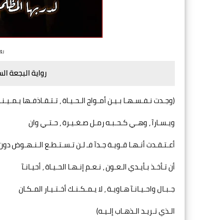
روا
رواية البجعة الس
(وجـدت نـفـسـهـا بـيـن أمـواج الـحـيـاة ، تـتـقـاذفـها يـمـيـنـآ
ويـسـارآ ، وهـي كـحـبـه رمـل صـغـيـرة ، حـتـي وان
أعـتـقـدت أنـهـا قـويـة جـدآ فـ لـن تـسـتـطـع الـنـهـوض دون
أن تـأخـذ بـأيـدي الـعـون ، نـعـم إنـهـا الحـيـاة ، أحيـانـآ
جـبـال واحـيـانـآ هـاويـة ، لا يـمـكـنـك أخـتـيـار المـكـان
الـذي تـريـد الـذهـاب إلـيـه)