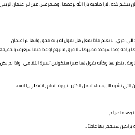
كلم كده ، لارا صاحبة يارا الله يرحمها ، ومنعرفش مين لارا عثمان الزيني
ي اخري ، لا تعلم ماذا تفعل هل تقول له بانه محق وانها لارا عثمان
ها براحة وغدا سيحدد مصيرها .. لا فرق فاليوم او غدا حتما سيعرف بالحقيقة
وية ، ينظر لها وكأنه يقول لها صبرآ ستكونين آسيرة انتقامي ، واذا لم يكن
لتي تشبه الان سماء تحمل الكثير لتروية : تمام ، اتفضلي يا انسه
يتبعهما هيثم
 براكين ستنفجر بها عاجلآ ..