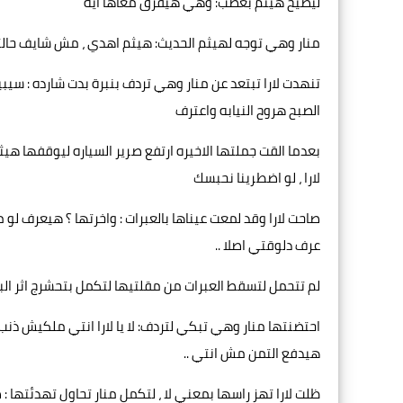
ليصيح هيثم بغضب: وهي هيفرق معاها ايه
منار وهي توجه لهيثم الحديث: هيثم اهدي ، مش شايف حالته
تنهدت لارا تبتعد عن منار وهي تردف بنبرة بدت شارده : سيبي
الصبح هروح النيابه واعترف
بعدما القت جملتها الاخيره ارتفع صرير السياره ليوقفها ه
لارا ، لو اضطرينا نحبسك
صاحت لارا وقد لمعت عيناها بالعبرات : واخرتها ؟ هيعرف 
عرف دلوقتي اصلا ..
لم تتحمل لتسقط العبرات من مقلتيها لتكمل بتحشرج اثر البكاء:
احتضنتها منار وهي تبكي لتردف: لا يا لارا انتي ملكيش ذنب
هيدفع التمن مش انتي ..
ظلت لارا تهز راسها بمعني لا ، لتكمل منار تحاول تهدئتها 