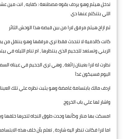
تدخل هيثم وهو يردف بقوه مصطنعة : كفايه ، انت مين عشان تت
اللي بتتكلم عنها دي
ثم ازاح هيثم مرفق لارا من بين قبضه هذا الوحش الثائر
كانت كالدمية لا تتحدث فقط تري مرفقها وهو ينتقل من يد ال
الزيني وتستعد للجحيم الذي ينتظرها ، ام تنام الليله في بيت
نظرت له لارا بعينان زائغة ، وهي تري الجحيم في عيناه السما
اليوم فسيكون غدآ
اردف مالك بابتسامة غامضة وهو يثبت نظره علي تلك العينان ا
واشار لها علي باب الخروج
امسكت بها منار وكأنها وجدت طوق النجاه لتجرها خلفها و
اما لارا فكانت تنظر اليه شاردة ، تعلم بأن خلف هذه الابتسامة