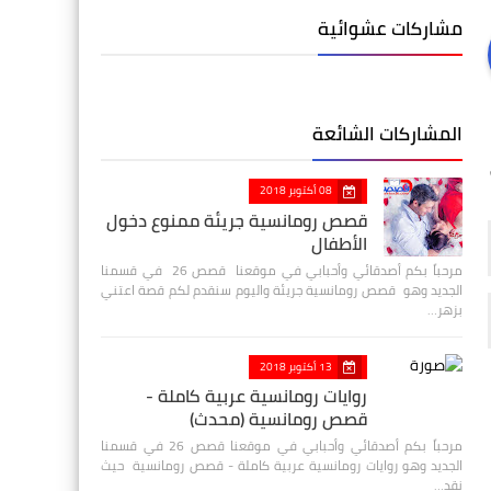
مشاركات عشوائية
المشاركات الشائعة
08 أكتوبر 2018
قصص رومانسية جريئة ممنوع دخول
الأطفال
مرحباً بكم أصدقائي وأحبابي في موقعنا قصص 26 في قسمنا
الجديد وهو قصص رومانسية جريئة واليوم سنقدم لكم قصة اعتني
بزهر…
13 أكتوبر 2018
روايات رومانسية عربية كاملة -
قصص رومانسية (محدث)
مرحباً بكم أصدقائي وأحبابي في موقعنا قصص 26 في قسمنا
الجديد وهو روايات رومانسية عربية كاملة - قصص رومانسية حيث
نقد…