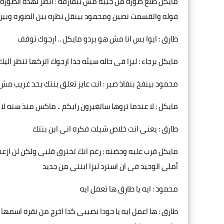
مايكل طلع صوره من جيبه مش بتفارقه : انظر لهذه الصوره 
فوله واتقسمت نصين ومحمود بينقل نظره بين الصوره وبي
طارق : ايوا بس انا مش هو بردو مايكل .. ارجوك توقف
مايكل برجاء : ليزا فى حاله سيئه جدا ارجوك اتركها تنظر ال
محمود بينفخ بنفاذ صبر : انت عايز تعلق بنتك بحد غريب مش ا
مايكل : لا عندما تروها ساتغيرون رايكم .. ماكس منذ سنه 
طارق : يعنى انت خلاص شيلت فكره انى ابن بنتك
مايكل قرب عليه وحضنه : رغم انك تخترق قلبى ولكن لن ازعج
أملى الوحيد فى ان استرد ليزا ابنتى من جديد
محمود : ايه يا طارق ها تعمل ايه
طارق : ها اعمل ايه يا حودا نصيبى كدا اخرج من نقره اسمها