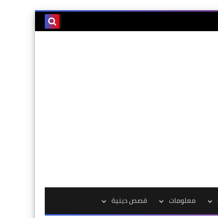
معلومات
قصص دينية