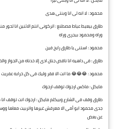
مايكل : لا انه لى انا وبنتى ليزا
محمود : لا انه لى انا وبنتى هدى
طارق بيعيط عياط مصطنع : اتركونى انتم الاثنين انا لحور م
وراه ومحمود بيجرى وراه
محمود : استنى يا طارق رايح فين
طارق : فى داهيه انا ناقص جنان ادى إلا خدناه من الجواز والخ
محمود : 😂😂😂 ما انت الا فقر وليك فى كل خرابه عفريت 
مايكل : ماكس ارجوك توقف ارجوك
طارق وقف فى الشارع وبيكلم مايكل : ارجوك انت توقف انا
جدى محمود ابو أمى الا معرفش غيرها واتربيت معاها وو
عن بعض