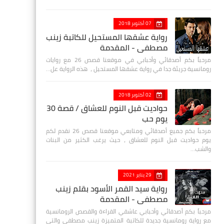
07 أكتوبر 2018
رواية عشقها المستحيل للكاتبة زينب
مصطفي - المقدمة
مرحباً بكم أصدقائي وأحبابي في موقعنا قصص 26 مع روايات
رومانسية جريئة جدا في رواية عشقها المستحيل ، هذه الرواية عل…
02 أكتوبر 2018
حواديت قبل النوم للعشاق / قصة 30
يوم حب
مرحباً بكم جميع أصدقائي ومتابعي موقعنا قصص 26 نقدم لكم
يوم حواديت قبل النوم للعشاق ، حيث يرغب الكثير من البنات
والشب…
29 يناير 2021
رواية سيد القمر الأسود بقلم زينب
مصطفي - المقدمة
مرحباً بكم أصدقائي وأحبابي عاشقي القراءة والقصص الرومانسية
مع رواية رومانسية جديدة للكاتبة المتميزة زينب مصطفى والتي