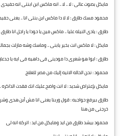
مايكل بصوت عالى : لا .. لا .. انه ماكس ابن ابنتى انه حف
محمود مسك طارق : لا لا دا ماكس ابن بنتى انا .. يعنى حفي
طارق : يادى النيله عليا .. ماكس مين يا حودا يا راجل انا طارق 
مايكل : لا ماكس انت بخير يابنى .. وماسك وشه مازلت بجم
طارق : ايوا هو شعرى دا مودينى فى داهيه فى ايه يا جدعان
محمود : نحن الحاله الاتيه إليك من مصر للعلاج
مايكل بإعتراض شديد : لا انت واضح عليك انك فقدت الذاكره 
طارق بيرفع حواجبه : قول وربنا يعنى انا مش أبن هدى وشر
خرجنى من هنا
محمود بيشد طارق من ايد ومايكل من ايد : اتركه انه لى