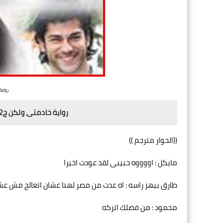
رواية خ
رواية خادمتى ولكن ج2 - لولو طارق - الفصل الثامن والثلاثون
((الحوار مترجم ))
مايكل : اووووه حبيبى لقد عودت اخيرا
طارق بيهز راسه : اه عدت من مصر لهنا عشان اتعالج مش عشا
محمود : من فضلك اتركه