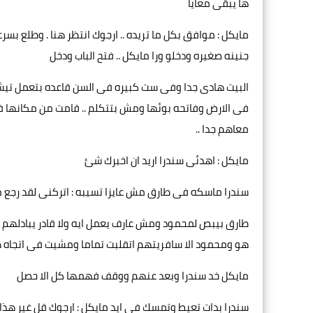
ها يبقى معايا
مايكل : موافق بكل ما تريده .. ارجوك انتظر هنا . وطلع 
جنينه صغيره ودخلو ورا مايكل .. فتح الباب ودخل
البيت هادى جدا وفى ست كبيره فى السن قاعده بتعمل تيشر
فى الارض وفاتحه بوئها ومش بتتكلم .. قامت من مكانها ف
معاهم جدا ..
مايكل : اهدئى سندرا اريد ان اخبرك شئ
سندرا ماسكه فى طارق مش عايزا تسيبه : اتركنى لقد رجع 
طارق بيبص لمحمود ومش عارف يعمل ايه ولا قادر يبادلهم 
هو ومحمود الا سافريتهم اتقلبت تماما ومشيت فى اتجاه 
مايكل خد سندرا وبعد عنهم ووقف فهمها كل الا حصل
سندرا بدات تعيط وتمسك فى ايد مايكل : ارجوك قل غير هذا 