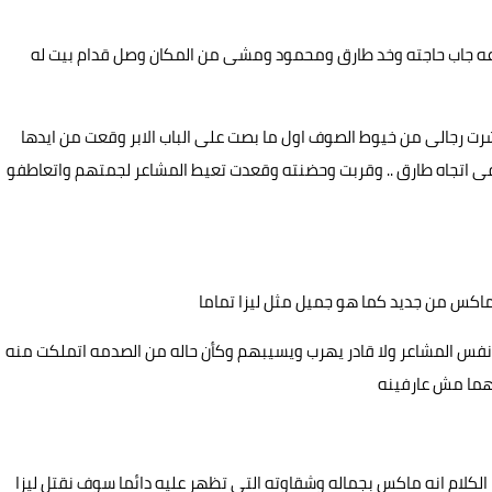
بسرعه جاب حاجته وخد طارق ومحمود ومشى من المكان وصل قدام بيت له
ت رجالى من خيوط الصوف اول ما بصت على الباب الابر وقعت من ايدها
ى اتجاه طارق .. وقربت وحضنته وقعدت تعيط المشاعر لجمتهم واتعاطفو
ماكس من جديد كما هو جميل مثل ليزا تماما
نفس المشاعر ولا قادر يهرب ويسيبهم وكأن حاله من الصدمه اتملكت منه
هما مش عارفينه
الكلام انه ماكس بجماله وشقاوته التى تظهر عليه دائما سوف نقتل ليزا