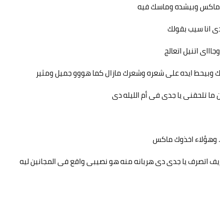
يدى ماكس وبيشده وماسك فيه
دى انا سيب بقولك
وجاااى اتنيل اتعالج
الك وبيحط ايده على شعره وشعرك مازال كما هووو جميل ومثير
 ما تلحقنى يا جدى فى أم الليله دى
.. وهؤلاء اخذوك ماكس
يف اتصرف يا جدى دى هربانه منه هو نصيبى واقع فى المجانين ليه