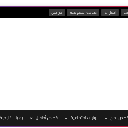
نا
اتصل بنا
سياسة الخصوصية
من نحن
صص نجاح
روايات اجتماعية
قصص أطفال
روايات خليجية