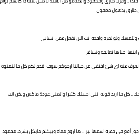
جيدا .. وقرب طارق ومحمود واتصدمو من الشبه لا مش شبه دا كأنهم توأم
ن طارق بذهول معقول
يك وتلمسك ولو لمره واحده انت الان تفعل عمل انسانى
بنها احنا ها نعالجه ونسافر
لا نعرف عنه اى شئ اختفى من حياتنا ارجوكم سوف اقدم لكم كل ما تتمنوه
ك .. كل ما اريد قوله اننى احببتك كثيرا واتمنى عودة ماكس ولكن انت
 حور أقع فى حفره اسمها ليزا .. ها اروح معاه وبيكلم مايكل بشرط محمود