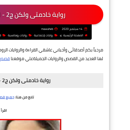
رواية خادمتى ولكن ج2 - لولو طارق - الفصل الثامن والثلاثون
14 سبتمبر 2020
mawaheb
الصفحة الرئيسية
روايات إجتماعية
روايات رومانسية
ق
مرحباً بكم أصدقائي وأحبابي عاشقي القراءة والروايات الرو
لها العديد من القصص والروايات الجميلةعلي موقعنا
قصص 6
رواية خادمتى ولكن ج2 - لولو طارق - الفصل الثامن والثلاثون
تابع من هنا:
جميع فصول ر
اقرأ 