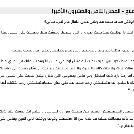
اح - الفصل الثامن والعشرون (الأخير)
قتي بعد ما حبيت بجد وبقي عندي اطفال عايز تخرب حياتي!!
اصلاً انا اتوهمت فيك حبيت صوره انا اللي رسمتها وعيشت فيها وضحكت علي نفسي عشان
تحبي غيري مهما حصل،،نتي شوفتيني بس ببوس خطيبتي دخلتي في صدمه نفسيه!!
ه"فعلاً عندك حق بس تعرف دخلت ليه عشان اوهامي عشان انا رسمتك ملاك في نظري فكان
الت عليك ولا بدات كلام ولا غيرت ولا عيط ولا دعيت ربنا يخدني عشان حسيت اني ضايقتك
د ايه ردك بارد كنت استاهل وجع قلبي ودموعي اللي بتنزل عشان صعبت علي نفسي بس
 يا سليم،،انت متستحقش ان حد يعجب بيك حتي مش يحبك!متستحقش ان حد يخلقلك أعذار
ك!!
معني الكلمه,,يمكن التعبير يبان مضحك بس ده احساسي يا سليم انت دوست عليا كانك
 كأنه جماد!انت عملت فيا كده،،بس انا استحملت وقويت ووقفت تاني اقوي وقلبي بقي
تنيش و..."