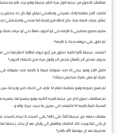
تساقطت الدموع من عينيه لاول مره امام عينيها وهو يردد بالم:محبتكيش!!،
اكملت الاخر بصلابه"وانك كسرتني وحطمتني!عشان لولا كل ده مكنش ربنا
عشان عرفت قيمه مراد بكل لحظه فرح،قدرته لما سندني واستحملني!،نت
سليم بدموع:صدقيني يا كارمه حتي لو اتجوزت فعلاً حتي لو عرفت قبلك وبع
ثم دقق علي حروفه:بحبك يا كارمه!!
اغمضت عينيها بألم!!كلمه تتكون من أربع حروف لطالما انتظرتها حتي ته
بحروف شخص اخر بأفعال شخص اخر ولاول مره تحزن لانتهاء الحروب!!
اكمل الاخر وهو يبكي:انا كنت بشوفك فيها يا كارمه كنت بشوفك في كل 
عايزك لو مش عايزك مكنتش جيتلك!!
ثم مسح دموعه وهو يتماسك:تمام انا عارف اني اذيتك كتير وجرحتك بس
ثم تساقطت دموع اكثر من عينيه للمره الثانيه وهو يبتسم لها بكسر
اتمنينا دايماً،كارمه انا اكتشفت اني عمري ما حبيت غيرك ولله و...
سقطت دمعه من عينيها الماً علي حاله!!،،هي اصبحت لا تريده،،اصبحت مك
ان ياتي لها ويردد تلك الكلمات وبالفعل اتي ولكن بعد ان رحلت رغبتها تماما
تفكيرها بعد ان عوضها الله بالاخر!!