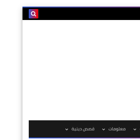
معلومات
قصص دينية