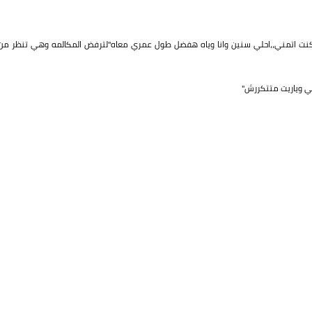
ا كنت اتمني،،احلي سنين وانا وياه هفضل طول عمري معاه"لترفض المكالمه وهي تنظر من
ي وياريت متتكررش"