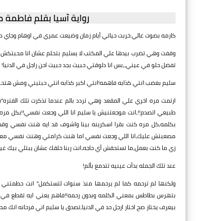
رواية آسيا بقلم فاطمة صل
كارمه بصوت عالي:خربت حياتي أيام زمان وضيعت عمري في اوهام وجاي دلو
وقفت وهي تضرب بيدها علي المكتب:لا يسليم بتحلم عشان انا محبتكش 
تفضل حلو في عيني،،بس انا دلوقتي حبيت بجد حبيت احن راجل في الدنيا!
سليم بغضب:انتي كذابه فاهمه!انتي اكبر كذابه انتي حبتيني ومش ه
ارتمت مره اخري علي المقعد وهي تردد بالم عندما تذكرت تلك الفتر
طبيعي اتصدم!!،انت موجعتنيش يا سليم انا اللي وجعت نفسي!!بكل مره س
بكلمه،كل مره كنت بقرا اسكرينه بينا واشوف قد ايه هنت نفسي وق
مصعبتش عليك،انا اللي وجعت نفسي اما هنت كرامتي وهنت نفسي معاك
زي ما كنت بعمل،ما تستحقش أي حاجه،انت ربنا خلقك عشان يبتلي بيك غير
عند تلك الجمله بدأت عينيه تتدمع بألم!
ولكنها لم ترحمه كما لم يرحمها منذ سنوات لتستكمل" انت حطمتني ب
بتهرس بطاطس بمعني الكلمه وبدون رحمه!!فاهم يعني ايه تقطع في حد
بيعرف يختار صح اختار ارجل حد في الدنيا،تصدق يا سليم اني فرحانه انك محب