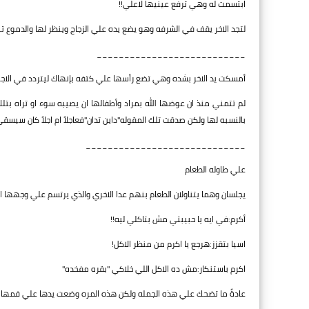
ابتسمت له وهي ترفع عينيها لاعلي!!
لتجد الاخر يقف في الشرفه وهو يضع يده علي الزجاج وينظر لها والدموع تن
___________________________
أمسكت يد الاخر بشده وهي تضع رأسها علي كتفه بإنهاك ليتردد في الاجواء
لم تتمني منذ ان عوضها الله بمراد وأطفالها ان يصيبه سوء او تراه بتلك 
بالنسبه لها ولكن صدقت تلك المقوله"داين تدان"فعاجلاً ام اجلاً كان سيس
_____________________________
علي طاوله الطعام
يجلسان وهما يتناولان الطعام بنهم عدا الاخري والذي يرتسم علي وجهها ال
أكرم:في ايه يا حبيبتي مش بتاكلي ليه!!
اسيا بتقزز:هرجع يا اكرم من منظر الاكل!
اكرم باستنكار:مش ده الاكل اللي خلاكي "بقره مفخده"
عادةً ما تضحك علي هذه الجمله ولكن هذه المره وضعت يدها علي فمها 