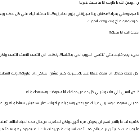
،ودين الله يا كارمه انا ما حبيت غيرك!
 هيعوضني بمراد!!مكنش ربنا هيرزقني بزوج صالح زيه!!،،انا ممتنه ليك علي كل لحظه وجع
 موت وهو صلح ونت روحت اتجوزت!
دك الف انا بحبك!!
ديء وجع قلبها،حتي تنتهي الحروب الذي بداخلها!!،،ولكنها الان انتهت للاسف انتهت ولكن
لحظه معاها،،انا بعدت عنها عشانك،،شربت كتير عشان انساكي،،انا عاوزك!!،،ولله العظيم
 خلاص انسي اللي فات وشيلي كل ده من دماغك انا هعوضك وهسعدك ولله..
ه:صدقيني هعوضك وهنربي عيالك مع بعض وهنجبلهم اخوات كمان هنعيش سعادا ولله زي ما
تفيه تماماً بالاخر فهو لن يعوض مره أخري،،ولكن تستغرب من حال هذه الحياه لطالما تمنت
ً به،،تمنت كثيراً ان تراه يتألم كما تألمت لسنوات ولكن رحلت تلك الامنيه ورحل هو تماماً من