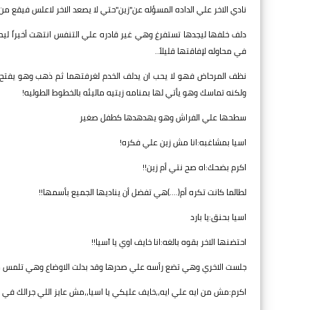
نادي الاخر علي الداده المسؤله عن"زين"حتي لا يصعد الاخر لاعلس فيقع من
دلف خلفها ليجدها تستفرغ وهي غير قادره علي التنفس انتهت أخيراً ليح
في محاوله لإفاقتها قليلاً..
نظف المرحاض فهو لا يحب ان يدلف الخدم لغرفتهما ثم ذهب وهو يفتح خزا
ولكنه تماسك وهو يأتي لها بمنامه زيتيه ماليئه بالخطوط الطوليه!
سطحها علي الفراش وهو يهدهدها كطفل صغير
اسيا بمشاغبه:انا مش زين علي فكره!
اكرم بضحك:اه صح نتي أم زين!!
لطالما كانت تكره أم(....)هي تفضل أن يناديها الجميع بأسمها!!
اسيا بحنق:يا بارد
احتضنها الاخر بقوه بالغه:انا خايف اوي يا آسيا!!
جلست الاخري وهي تضع رأسه علي صدرها وقد بدلت الاوضاع وهي تلمس شع
اكرم:مش من ايه علي ايه،،خايف عليكي يا اسيا،،مش عايز اللي جرالك في ز