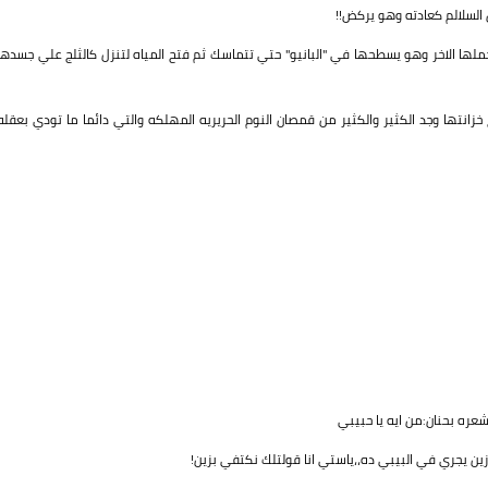
 السلالم كعادته وهو يركض!!
ملها الاخر وهو يسطحها في "البانيو" حتي تتماسك ثم فتح المياه لتنزل كالثلج علي جسدها
نتها وجد الكثير والكثير من قمصان النوم الحريريه المهلكه والتي دائما ما تودي بعقله
ره بحنان:من ايه يا حبيبي
ين يجري في البيبي ده،،ياستي انا قولتلك نكتفي بزين!