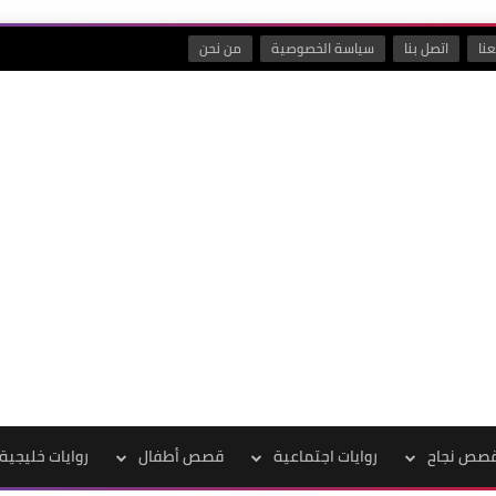
نا
اتصل بنا
سياسة الخصوصية
من نحن
صص نجاح
روايات اجتماعية
قصص أطفال
روايات خليجية