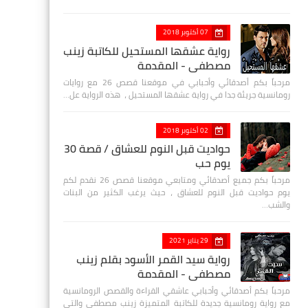
07 أكتوبر 2018
رواية عشقها المستحيل للكاتبة زينب
مصطفي - المقدمة
مرحباً بكم أصدقائي وأحبابي في موقعنا قصص 26 مع روايات
رومانسية جريئة جدا في رواية عشقها المستحيل ، هذه الرواية عل…
02 أكتوبر 2018
حواديت قبل النوم للعشاق / قصة 30
يوم حب
مرحباً بكم جميع أصدقائي ومتابعي موقعنا قصص 26 نقدم لكم
يوم حواديت قبل النوم للعشاق ، حيث يرغب الكثير من البنات
والشب…
29 يناير 2021
رواية سيد القمر الأسود بقلم زينب
مصطفي - المقدمة
مرحباً بكم أصدقائي وأحبابي عاشقي القراءة والقصص الرومانسية
مع رواية رومانسية جديدة للكاتبة المتميزة زينب مصطفى والتي