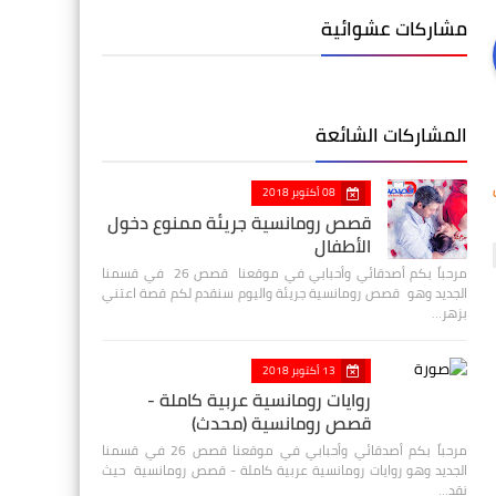
مشاركات عشوائية
المشاركات الشائعة
08 أكتوبر 2018
قصص رومانسية جريئة ممنوع دخول
الأطفال
مرحباً بكم أصدقائي وأحبابي في موقعنا قصص 26 في قسمنا
الجديد وهو قصص رومانسية جريئة واليوم سنقدم لكم قصة اعتني
بزهر…
13 أكتوبر 2018
روايات رومانسية عربية كاملة -
قصص رومانسية (محدث)
مرحباً بكم أصدقائي وأحبابي في موقعنا قصص 26 في قسمنا
الجديد وهو روايات رومانسية عربية كاملة - قصص رومانسية حيث
نقد…