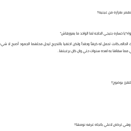
همر بغزاره من عينيه!!
"يا خساره بتيجي الحاجه لما الواحد ما يعوزهاش"
الحاله،،كانت تحمل له كرهاً وحقداً ولكن اختفيا بالتدريج ليحل محلهما الجمود أصبح لا شيء
قي مما سقاها به لعده سنوات حتي وان كان برغبتها..
تقزز بوضوح!!
وهي تركض لاعلي باتجاه غرفه نومها!!