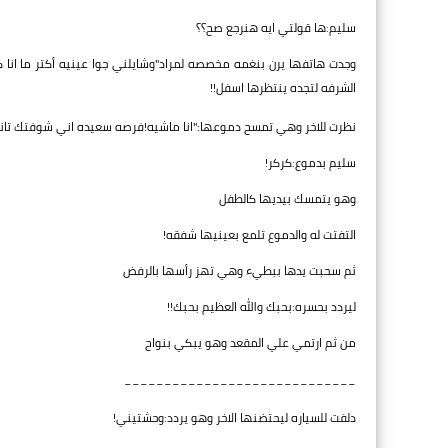
سليم:ها قولتي ايه هنرجع صح؟؟
وجدت هاتفها يرن بنغمه مخصصه لمراد"وشايلني جوا عينيه أكتر ما ان
الشرفه لتجده ينتظرها اسفل!!
نظرت للاخر وهي تمسح دموعها:"انا ماشيه!فرصه سعيده اني شوفتك تان
سليم بدموع:كركر!
وهو يتمسك بيديها كالطفل
التفتت له والدموع تلمع بعينيها شفقه!
ثم سحبت يدها ببطيء وهي تهز رأسها بالرفض
ليردد بحسره:بحبك والله العظيم بحبك!!
من ثم ارتمي علي المقعد وهو يبكي بنواح
_____________________________
دلفت للسياره ليحتضنها الاخر وهو يردد:وحشتيني!