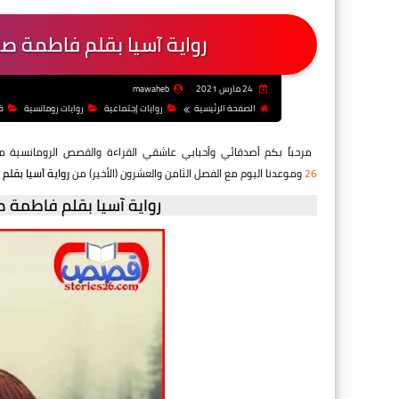
رواية آسيا بقلم فاطمة صلا
24 مارس 2021
mawaheb
الصفحة الرئيسية
روايات إجتماعية
روايات رومانسية
ق
مرحباً بكم أصدقائي وأحبابي عاشقي القراءة والقصص الرومانسية م
26
وموعدنا اليوم مع
الفصل الثامن والعشرون (الأخير) من
رواية آسيا بقلم
رواية آسيا بقلم فاطمة صل