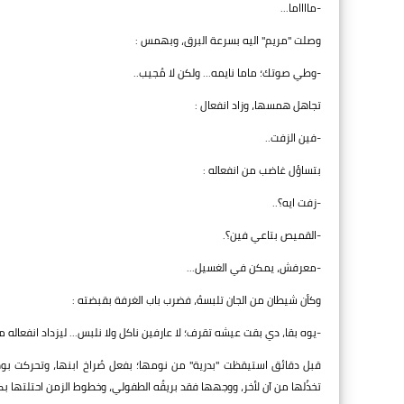
-مااااما...
وصلت "مريم" اليه بسرعة البرق، وبهمس :
-وطي صوتك؛ ماما نايمه... ولكن لا مُجيب..
تجاهل همسها، وزاد انفعال :
-فين الزفت..
بتساؤل غاضب من انفعاله :
-زفت ايه؟..
-القميص بتاعي فين؟.
-معرفش، يمكن في الغسيل...
وكأن شيطان من الجان تلبسهُ، فضرب باب الغرفة بقبضته :
-يوه بقا، دي بقت عيشه تقرف؛ لا عارفين ناكل ولا نلبس... ليزداد انفعاله م
قبل دقائق استيقظت "بدرية" من نومها؛ بفعل صُراخ ابنها، وتحركت بوهن
تخذُلها من آن لأخر، ووجهها فقد بريقُه الطفولي، وخطوط الزمن احتلتها بك