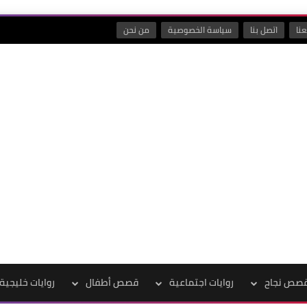
نا
اتصل بنا
سياسة الخصوصية
من نحن
صص نجاح
روايات اجتماعية
قصص أطفال
روايات خليجية