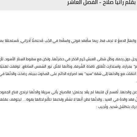
بقلم رانيا صلاح - الفصل العاشر
 وانهارُ الدمعُ لا تجف قط، ربما سأفقد قوتي واسقُط في الجُب مُحتضنًا أحزاني، مُستمتعًا بما
وترحل دون رحمة، وكأن شظى العيش حُرم الذكر في حضرتُها، ولكن مع سقوط السِتار الأسود، تأن
" بمراره، واستدارت لتُغلق نافذة الشُرفة، وكأنها تقتُل نور الشمس الساطع، توقفت لهنيّة
انتقلت مع والدتها إلى شقة "سيد" بعد اصراره الدائم على المكوث ببيته، رضخت والدتُها في
والدتها، تُقسم أن قلبها لم يعُد يحتمل؛ فالصباح يأتي سريعًا والدتُها ترتدي قناع الجمود،
قد والدهُ في العيد ، والدتُها تظن أنها لا تشعُر ولكنها تتألم لحالها بقوة.... ليتوقف عقلها
رك بتكاسُل شديد، وتُجيب :