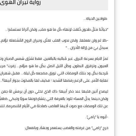
رواية نيران الهوى 
طواحين الحياة...
"حياتُنا مثلُ طحون خُلقت لإنهاء كُل ما هو صلب، ولكن أترانا نستسلم!..
-كلا لم ولن نفعلها، ولكن ندوب القلب تقتُل، ونيران الروح المُشتعلة تؤلم،
سيحلُ بيّ من إزالة الأحزان... "
تمرُ الايام بسرعة البرق، غير مُباليه بالبالغين، فقط تشرُق شمس الصباح 
العيون، وتزقزق البطون، وكأن الليل اتصل بكُل ما هو مؤلم... زفرت" مريم
مُرحبة بكُل ود بتلك الومضات التي تورق مضجعه كُل ليلة... فقبل شهران 
نهاية الأمر، على الرغم رفضها الشديد ؛ فكيف لها بالمكوث بجوار أبيها؟...
ليصدع أنين قلبها عند ذكر أبيها؛ ذاك الذي تخلي دون أن يرمش لهُ جفن عن 
ولكن حينما يحلُ المساء تلوذ بالغرفة التي يتشاركونها سويًا وتبكي كطفلٌ ف
عن تلك الومضات مع صوت أخيها الغاضب كعادتهُ في الأيام المُنصرمة، لتتح
-أيوه يا "رامي".
خرج "رامي" من غرفته والغضب يستعمر وجههُ، وبانفعال: