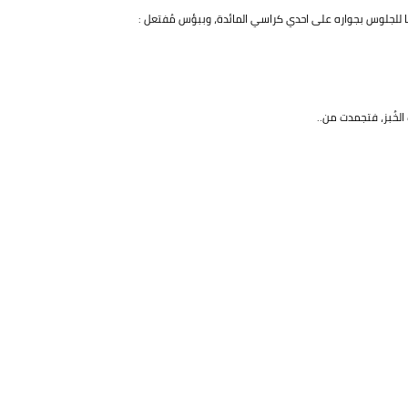
ها للجلوس بجواره على احدي كراسي المائدة، وببؤس مُفتعل :
لخُبز، فتجمدت من..