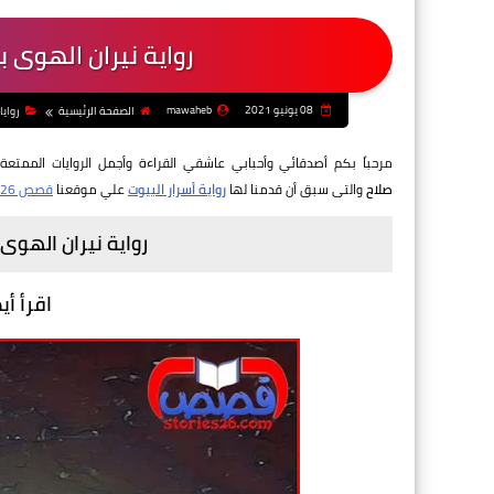
رواية نيران الهوى ب
08 يونيو 2021
mawaheb
الصفحة الرئيسية
روايا
مرحباً بكم أصدقائي وأحبابي عاشقي القراءة وأجمل الروايات الممتعة و
صلاح
والتى سبق أن قدمنا لها
رواية أسرار البيوت
علي موقعنا
قصص 26
رواية نيران الهوى 
اقرأ أي