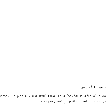
ع صوت والدتُه الواهن..
 تملكُها منذُ ستون يومًا، وكأن سنوات عمرها الأربعون تجاوزت المئة عام، فباتت قدمها
ُل سفور غير مبالية بمالك الحُسن في ذقنها، وبنبرة ما :