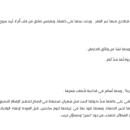
هتاخدي منها غير الفقر... وربتت بيدها على كتفها، وبهمس صادق من قلب أُم لا تُريد سوي
دها تشدُ من وثائق الاحتضان :
تُها منذُ أيام...
تا" ، ويدها تُسافر في مُداعبة لخُصلات شعرها :
ت تُلقي على عاتقها منذُ دخولها البيت قبل شهران، تستيقظ في الصباح لتجهيز الإفطار للجميع،
رها لحين الانتهاء، وبعدها تلوذ بها في غرفتها لنوم ساعتين، قبل العودة لإنهاء الواجبات
داد الشطائر، لتتعجب من جود "حسن" وبتساؤل غريب :