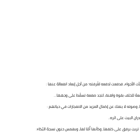
ت الأجواء، فدفعت لدفعه لغُرفته؛ من أجل إبعاد انفعالهُ عنها :
فعهُ للخلف بقوة واهنة، لتجد صفعة تسقُط على وجهها...
 وصوته لا ينفك عن إكمال المزيد من الانفجارات في حياتهم :
ران البيت على اثره..
ربت برفق على كتفها، وكأنها أُمًا لها، وبهمس حنون نسجهُ البُكاء: