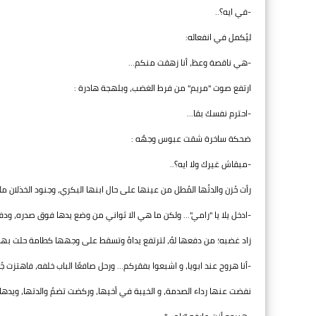
-في ايه؟..
ليُكمل في انفعاله:
-هي ناقصة وعظ، أنا زهقت منكم...
ارتفع صوت "مريم" من فرط الغضب، وبلهجة هادرة :
-احترم نفسك بقا...
ضحكة ساخرة شقت عبوس وجهُه :
-مبقاش غيرك ولا ايه؟..
رأت حُزن والدتُها المُطل من عينها على حال ابنها البكري، وجنود الخذلان ملأ
-ادخل يلا يا "رامي"... ولكن ما هي الا ثواني من وضع يدها فوق صدره، ود
زاد غضبه؛ من دفعها لهُ، لترتفع يداهُ وتسقط على وجهها كطامة حلت بها،
-أنا هروح عند ابويا، و اشبعوا بفقركم... ورحل صافعًا الباب خلفه، فاهتزت جُد
نفضت عنها رداء الصدمة، و الخيبة في أخيها، وركضت تضمُ والدتها، ويدها ت