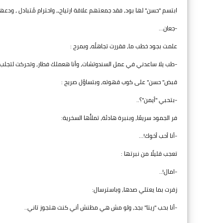
ابتسم "حسن" لها بود، فقد جمعتهم علاقة ارتياح،، واحترام مُتبادل ، ودع
-جعان...
علمت بجود خطب ما، فقررت تجاهلُه، وبمرح :
-طب يلا ساعدني في عمل السندوتشات، وأنا هعملك فطار، وتحركت لتجلب ا
قبض" حسن" على كوب قهوته، وبتساؤل صريح :
-بتحبي "أيمن"؟..
فر الجمود سريعًا، وبنبرة هادئة، تملأُها السخرية:
-أنا أحب أخوك!...
تعجب قليلًا من نبرتها :
-امال!..
زفرت بما يعتلي صدها، وباسترسال:
-أنا بحب "ريتا" بجد، ولو مش هي مظنش أني كنت هتجوز تاني..