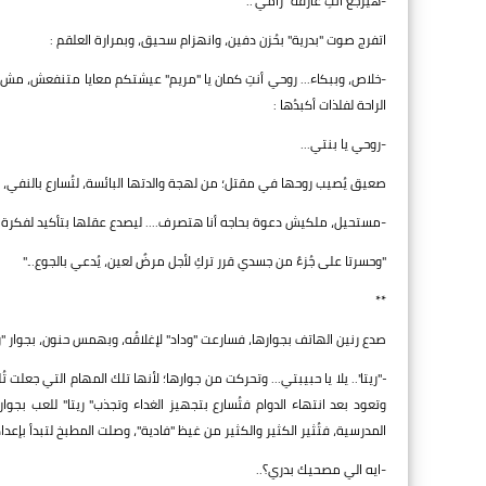
-هيرجع أنتِ عارفه "رامي"..
اتفرج صوت "بدرية" بحُزن دفين، وانهزام سحيق، وبمرارة العلقم :
-خلاص، وببكاء... روحي أنتِ كمان يا "مريم" عيشتكم معايا متنفعش، مش 
الراحة لفلذات أكبدُها :
-روحي يا بنتي...
صعيق يُصيب روحها في مقتل؛ من لهجة والدتها البائسة، لتُسارع بالنفي، وي
-مستحيل، ملكيش دعوة بحاجه أنا هتصرف.... ليصدع عقلها بتأكيد لفكرة رواد
"وحسرتا على جُزءٌ من جسدي قرر تركِ لأجل مرضٌ لعين، يُدعي بالجوع..."
**
صدع رنين الهاتف بجوارها، فسارعت "وداد" لإغلاقُه، وبهمس حنون، بجوار "ري
-"ريتا".. يلا يا حبيبتي... وتحركت من جوارها؛ لأنها تلك المهام التي جعل
وتعود بعد انتهاء الدوام فتُسارع بتجهيز الغداء وتجذب" ريتا" للعب بجوا
المدرسية، فتُثير الكثير والكثير من غيظ "فادية"، وصلت المطبخ لتبدأ بإع
-ايه الي مصحيك بدري؟..