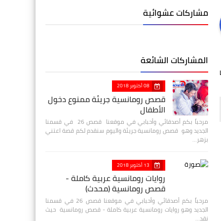
مشاركات عشوائية
المشاركات الشائعة
08 أكتوبر 2018
قصص رومانسية جريئة ممنوع دخول
الأطفال
مرحباً بكم أصدقائي وأحبابي في موقعنا قصص 26 في قسمنا
الجديد وهو قصص رومانسية جريئة واليوم سنقدم لكم قصة اعتني
بزهر…
13 أكتوبر 2018
روايات رومانسية عربية كاملة -
قصص رومانسية (محدث)
مرحباً بكم أصدقائي وأحبابي في موقعنا قصص 26 في قسمنا
الجديد وهو روايات رومانسية عربية كاملة - قصص رومانسية حيث
نقد…