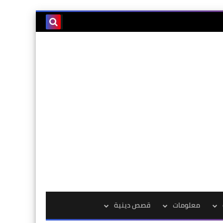
معلومات
قصص دينية