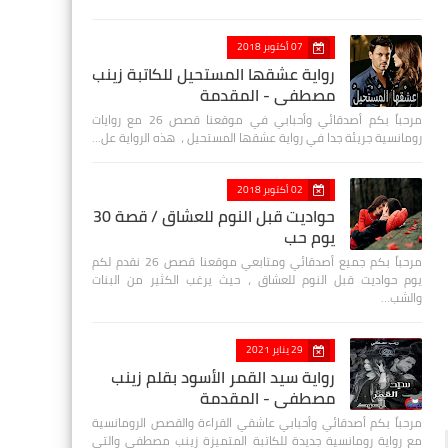
07 أكتوبر 2018
رواية عشقها المستحيل للكاتبة زينب
مصطفي - المقدمة
مرحباً بكم أصدقائي وأحبابي في موقعنا قصص 26 مع روايات
رومانسية جريئة جدا في رواية عشقها المستحيل ، هذه الرواية عل…
02 أكتوبر 2018
حواديت قبل النوم للعشاق / قصة 30
يوم حب
مرحباً بكم جميع أصدقائي ومتابعي موقعنا قصص 26 نقدم لكم
يوم حواديت قبل النوم للعشاق ، حيث يرغب الكثير من البنات
والشب…
29 يناير 2021
رواية سيد القمر الأسود بقلم زينب
مصطفي - المقدمة
مرحباً بكم أصدقائي وأحبابي عاشقي القراءة والقصص الرومانسية
مع رواية رومانسية جديدة للكاتبة المتميزة زينب مصطفى والتي