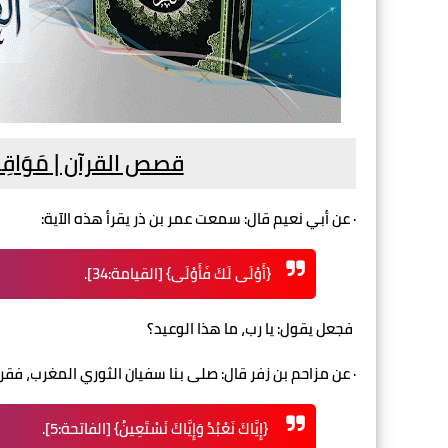
قصص القرآن | مَوَاقِفُ وَ
· عن أبي نعيم قال: سمعت عمر بن ذر يقرأ هذه الآية:
{أَوْلَى لَكَ فَأَوْلَى} [القيامة:34].
فجعل يقول: يا رب، ما هذا الوعيد؟
· عن مزاحم بن زفر قال: صلى بنا سفيان الثوري المغرب، فقرأ
{إِيَّاكَ نَعْبُدُ وَإِيَّاكَ نَسْتَعِينُ} [الفاتحة:5].