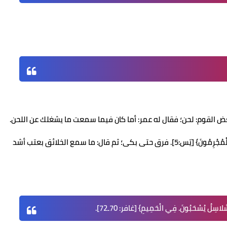
بعض القوم: لحن؛ فقال له عمر: أما كان فيما سمعت ما يشغلك عن اللحن.
· عن أبي المليح قال: قرأ يوماً ميمون: {وَامْتَازُوا الْيَوْمَ أَيُّهَا الْمُجْرِمُونَ} [يّس:5]. فرق حتى بكى؛ ثم قال: ما سمع الخلائق بعتب أشد
ّلاسِلُ يُسْحَبُونَ. فِي الْحَمِيمِ} [غافر: 70ـ72].