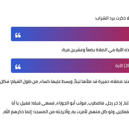
ا ذكرت برد الشراب:
 الآية في الصلاة بضعاً وعشرين مرة:
عند مصلاه: حفيرة قد ملأها تبناً، وبسط عليها كساء، من طول القيام؛ فكان
ثنا، إذ خر رجل، فاضطرب، فوثب أبو الجوزاء، فسعى قبله؛ فقيل: يا أبا
القفازين، ولو كان منهم، لأمرت به، وأخرجته من المسجد؛ إنما ذكرهم الله،