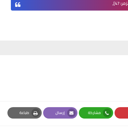
ر: 47]،
مشاركة
إرسال
طباعة
Print
Email
Whatsapp
Pi