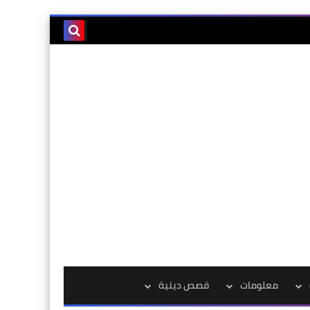
معلومات
قصص دينية