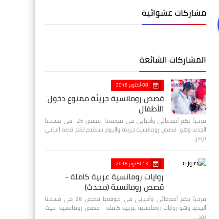
مشاركات عشوائية
المشاركات الشائعة
08 أكتوبر 2018
قصص رومانسية جريئة ممنوع دخول
الأطفال
مرحباً بكم أصدقائي وأحبابي في موقعنا قصص 26 في قسمنا
الجديد وهو قصص رومانسية جريئة واليوم سنقدم لكم قصة اعتني
بزهر…
13 أكتوبر 2018
روايات رومانسية عربية كاملة -
قصص رومانسية (محدث)
مرحباً بكم أصدقائي وأحبابي في موقعنا قصص 26 في قسمنا
الجديد وهو روايات رومانسية عربية كاملة - قصص رومانسية حيث
نقد…