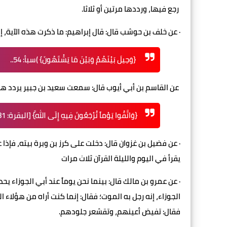
رجع فيها، ورددها مرتين أو ثلاثا.
· عن خلف بن حوشب قال: قال إبراهيم: ما ذكرت هذه الآية، إل
{وَحِيلَ بَيْنَهُمْ وَبَيْنَ مَا يَشْتَهُونَ} )سبأ: 54..
عن القاسم بن أبي أيوب قال: سمعت سعيد بن جبير يردد هذه
{وَاتَّقُوا يَوْماً تُرْجَعُونَ فِيهِ إِلَى اللَّهِ} [البقرة: 281] الآية
· عن فضيل بن غزوان قال: دخلت على كرز بن وبرة بيته، فإذا 
يقرأ في اليوم والليلة القرآن ثلاث مرات
· عن عمرو بن مالك قال: بينما نحن يوماً عند أبي الجوزاء يحد
الجوزاء، إنه رجل به الموت؛ فقال: إنما كنت أراه من هؤلاء 
فقال: تفيض أعينهم، وتقشعر جلودهم.