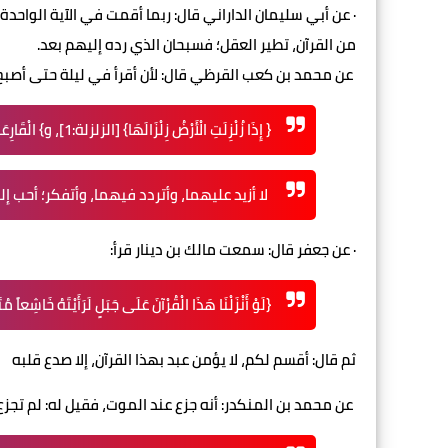
· عن أبي سليمان الداراني قال: ربما أقمت في الآية الواحدة خ
من القرآن، تطير العقل؛ فسبحان الذي رده إليهم بعد.
عن محمد بن كعب القرظي قال: لأن أقرأ في ليلة حتى أصبح
{ إِذَا زُلْزِلَتِ الْأَرْضُ زِلْزَالَهَا} [الزلزلة:1]، و} الْقَارِعَةُ
لا أزيد عليهما، وأتردد فيهما، وأتفكر؛ أحب إلي 
· عن جعفر قال: سمعت مالك بن دينار قرأ:
{لَوْ أَنْزَلْنَا هَذَا الْقُرْآنَ عَلَى جَبَلٍ لَرَأَيْتَهُ خَاشِعاً م
ثم قال: أقسم لكم، لا يؤمن عبد بهذا القرآن، إلا صدع قلبه
عن محمد بن المنكدر: أنه جزع عند الموت، فقيل له: لم تجزع؟