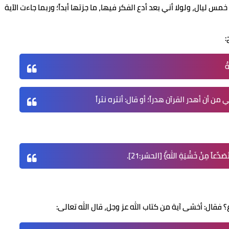
مس ليال، ولولا أني بعد أدع الفكر فيها، ما جزتها أبداً؛ وربما جاءت الآية
:
من أن أهدر القرآن هدراً؛ أو قال: أنثره نثراً
ُتَصَدِّعاً مِنْ خَشْيَةِ اللَّهِ} [الحشر:21].
 فقال: أخشى آية من كتاب الله عز وجل، قال الله تعالى: