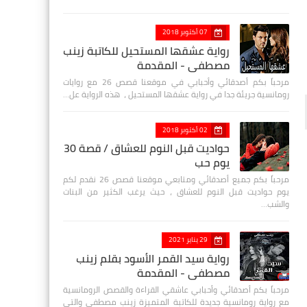
07 أكتوبر 2018
رواية عشقها المستحيل للكاتبة زينب
مصطفي - المقدمة
مرحباً بكم أصدقائي وأحبابي في موقعنا قصص 26 مع روايات
رومانسية جريئة جدا في رواية عشقها المستحيل ، هذه الرواية عل…
02 أكتوبر 2018
حواديت قبل النوم للعشاق / قصة 30
يوم حب
مرحباً بكم جميع أصدقائي ومتابعي موقعنا قصص 26 نقدم لكم
يوم حواديت قبل النوم للعشاق ، حيث يرغب الكثير من البنات
والشب…
29 يناير 2021
رواية سيد القمر الأسود بقلم زينب
مصطفي - المقدمة
مرحباً بكم أصدقائي وأحبابي عاشقي القراءة والقصص الرومانسية
مع رواية رومانسية جديدة للكاتبة المتميزة زينب مصطفى والتي