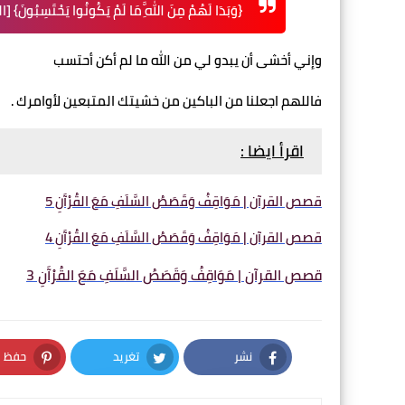
{وَبَدَا لَهُمْ مِنَ اللَّهِ مَا لَمْ يَكُونُوا يَحْتَسِبُونَ} [الزم
وإني أخشى أن يبدو لي من الله ما لم أكن أحتسب
فاللهم اجعلنا من الباكين من خشيتك المتبعين لأوامرك .
اقرأ ايضا :
قصص القرآن | مَوَاقِفُ وَقَصَصُ السَّلَفِ مَعَ القُرْآَنِ 5
قصص القرآن | مَوَاقِفُ وَقَصَصُ السَّلَفِ مَعَ القُرْآَنِ 4
قصص القرآن | مَوَاقِفُ وَقَصَصُ السَّلَفِ مَعَ القُرْآَنِ 3
نشر
تغريد
حفظ
nterest
Twitter
Facebook