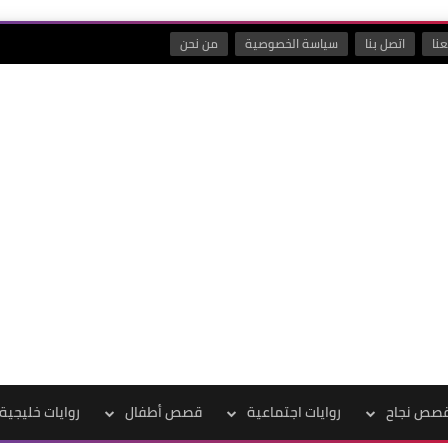
نا
اتصل بنا
سياسة الخصوصية
من نحن
صص نجاح
روايات اجتماعية
قصص أطفال
روايات خليجية