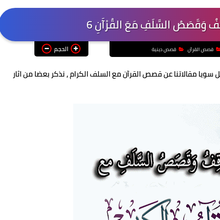
َقَصَصُ السَّلَفِ مَعَ القُرْآَنِ 6
الحجم
قصص القرآن
قصص دينية
ل سويا مقالاتنا عن قصص القرآن مع السلف الكرام ، نذكر بعضا من اثار