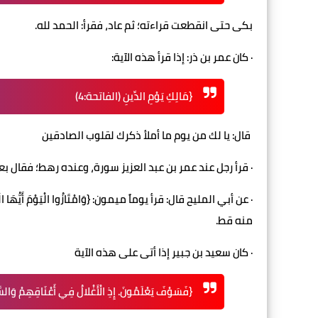
بكى حتى انقطعت قراءته؛ ثم عاد، فقرأ: الحمد لله.
· كان عمر بن ذر: إذا قرأ هذه الآية:
{مَالِكِ يَوْمِ الدِّينِ (الفاتحة:4)
قال: يا لك من يوم ما أملأ ذكرك لقلوب الصادقين
· قرأ رجل عند عمر بن عبد العزيز سورة، وعنده رهط؛ فقال 
منه قط.
· كان سعيد بن جبير إذا أتى على هذه الآية
{فَسَوْفَ يَعْلَمُونَ. إِذِ الْأَغْلالُ فِي أَعْنَاقِهِمْ وَالسَ