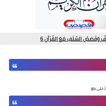
قَصَصُ السَّلَفِ مَعَ القُرْآَنِ 6
، حتى بلغ: