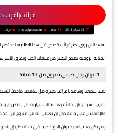
غرائب|اغرب 5 قصص فالخيانة الزوجية
05 فبراير 2018
abdo
الصفحة الرئيسية
غرائب
يسعدنا ان روى لكم غرائب قصص فى هذا العالم سنحدثكم الان
الخيانة الزوجية تهدم الكثير من علاقات الحب وتفرق الأسر 
1-يوان رجل صيني متزوج من 17 فتاه!
لعلنا سمعنا وشاهدنا غرائب كثيره هل شاهدت ماحدث للسيد 
اصيب السيد يوان بحادثه بعد انقلاب سيارته على الطريق ون
والإطمئنان على حالته دون ان تعلمن انه من متزوج من احدا
ولم يكن يعلم السيد يوان الذى اصيب فى حادثه طريق انهو ان