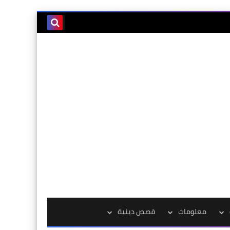
معلومات
قصص دينية