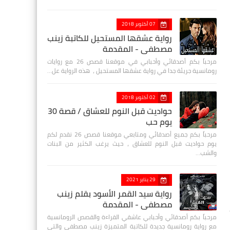
07 أكتوبر 2018
رواية عشقها المستحيل للكاتبة زينب
مصطفي - المقدمة
مرحباً بكم أصدقائي وأحبابي في موقعنا قصص 26 مع روايات
رومانسية جريئة جدا في رواية عشقها المستحيل ، هذه الرواية عل…
02 أكتوبر 2018
حواديت قبل النوم للعشاق / قصة 30
يوم حب
مرحباً بكم جميع أصدقائي ومتابعي موقعنا قصص 26 نقدم لكم
يوم حواديت قبل النوم للعشاق ، حيث يرغب الكثير من البنات
والشب…
29 يناير 2021
رواية سيد القمر الأسود بقلم زينب
مصطفي - المقدمة
مرحباً بكم أصدقائي وأحبابي عاشقي القراءة والقصص الرومانسية
مع رواية رومانسية جديدة للكاتبة المتميزة زينب مصطفى والتي