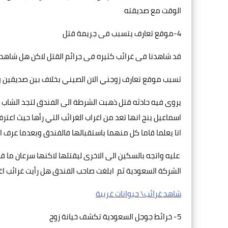
الوقت مع صديقته
4-موقع تعارف يتسبب فى جريمة قتل
قد شاهدنا فى غرائب كثيره فى جرائم القتل لاكن هل شاه
تسبب موقع تعارف زوجني الان الصيني بخلاف بين صديقين 
يروى فيه حادثه قتل ذهبت الشرطة الى الفندق لتجد الشاب
اسماعيل ينج انها تعد من اغراب الغرائب التي رأها حيث اعت
انا يعلما قاما كل منهما باستقبالها فالفندق وبعدما عرف
عليه واتجه بالسكين الى الاخرى ليقتلها لاكنها سرعان ما 
الشركة السعودية ثم ابلغت صاحب الفندق هل رأيت غرائب ا
شاهد غرائب\ حيوانات غريبة
5- خرائط جوجل السعودية تكشف خيانة زوج