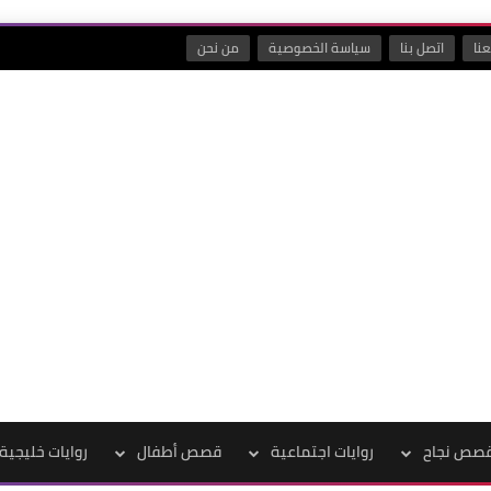
نا
اتصل بنا
سياسة الخصوصية
من نحن
صص نجاح
روايات اجتماعية
قصص أطفال
روايات خليجية