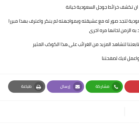
ان تكشف خرائط جوجل السعودية خيانة
دية لتجد صور له مع عشيقته وبمواجهته لم ينكر واعترف بهذا مبررا
 به الزمن لخانها مره اخرى
اعمل لايك لصفحتنا
مشاركة
إرسال
طباعة
Print
Email
Whatsapp
Pi