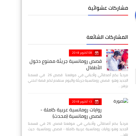
مشاركات عشوائية
المشاركات الشائعة
08 أكتوبر 2018
قصص رومانسية جريئة ممنوع دخول
الأطفال
مرحباً بكم أصدقائي وأحبابي في موقعنا قصص 26 في قسمنا
الجديد وهو قصص رومانسية جريئة واليوم سنقدم لكم قصة اعتني
بزهر…
13 أكتوبر 2018
روايات رومانسية عربية كاملة -
قصص رومانسية (محدث)
مرحباً بكم أصدقائي وأحبابي في موقعنا قصص 26 في قسمنا
الجديد وهو روايات رومانسية عربية كاملة - قصص رومانسية حيث
نقد…