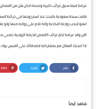
عرضنا فيما سبق غرائب كثيره وعديده لاكن هل من الممكن 
قامت سيدة سعودية بالبحث عند اسم زوجها فى خرائط السعو
انهو لايحب زوجته النكدية وانه نادم على زواجه منها ولو عاد
الان وقد عرضنا لكم غرائب 5قصص للخيانة الزوجية نتمنى متابعتنا لتشاهد المزيد من الغرائب على هذا الكوكب المثير
اذا اعجبك المقال قم بمشاركته لاصدقائك على الفيس بوك و
نشر
تغريد
حفظ
nterest
Twitter
Facebook
شاهد أيضاً