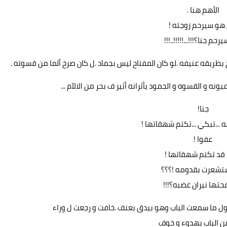
الأهم هنا .
هو سيرحم زوجته !
حم جنا؟!!!...!!!!!..!!!
بطريقه عنيفه .لو كان المفتاح ليس بجماد .ل كان صرخ ألما من قسوته .
ه و القسوه و الجمود يأثرانه أثير ف بحر من الالآم ...
جنا!
ه ...تبكي ...تكتم شهقاتها !
عفوا !
 قد تكتم شهقاتها !
تشعرت بقدومه !؟؟؟
حتها نيران غضبه؟!!!
اول ما سمعت الباب وهو بيدق بعنف .خافت و رجعت ل وراء
ن الباب بهدوء و خوف