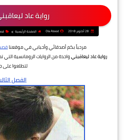
رواية عاد ليعاقبني
28 أكتوبر 2018
Ola Abood
الصفحة الرئيسية
قصص
مرحباً بكم أصدقائي وأحبابي في موقعنا
قصص 
رواية عاد ليعاقبني
واحدة من الروايات الرومانسية التي تمت
لتطلعوا على ج
الفصل الثال