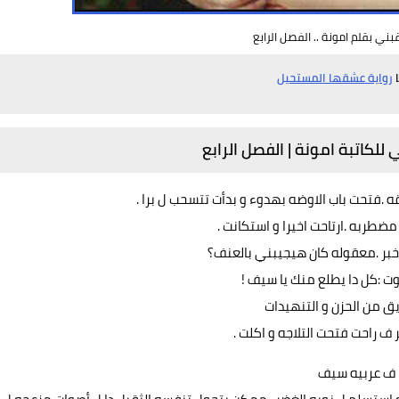
قبني بقلم امونة .. الفصل الرابع
ا
رواية عشقها المستحيل
ي
للكاتبة امونة
| الفصل الرابع
قه .فتحت باب الاوضه بهدوء و بدأت تتسحب ل برا .
ضطربه .ارتاحت اخيرا و استكانت .
 خبر .معقوله كان هيجيبني بالعنف؟
وت :كل دا يطلع منك يا سيف !
يق من الحزن و التنهيدات
ف راحت فتحت التلاجه و اكلت .
ف عربيه سيف