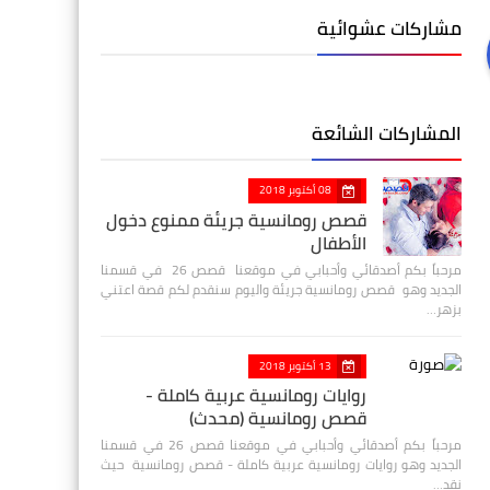
مشاركات عشوائية
المشاركات الشائعة
08 أكتوبر 2018
قصص رومانسية جريئة ممنوع دخول
الأطفال
مرحباً بكم أصدقائي وأحبابي في موقعنا قصص 26 في قسمنا
الجديد وهو قصص رومانسية جريئة واليوم سنقدم لكم قصة اعتني
بزهر…
13 أكتوبر 2018
روايات رومانسية عربية كاملة -
قصص رومانسية (محدث)
مرحباً بكم أصدقائي وأحبابي في موقعنا قصص 26 في قسمنا
الجديد وهو روايات رومانسية عربية كاملة - قصص رومانسية حيث
نقد…