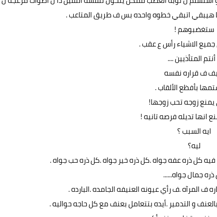
 استسلم ل نوبه الغضب ممكن يتحول تنفسه الثقيل دا ل أصوات مزعجه ل
ا هيبقي اتبقي خطوه واحده بس ف طريق المتاعب .
ستغضبوهم !
يع الاشياء رأس ع عقب .
أنتم المتأذيين ....
ف ف قراره نفسه
تمها بأفظع الألقاب .
 يمنع زوجه تحب زوجها!
نع انها تديله فرصه تانيه !
ايه السبب ؟
ليه؟
ه كل ذره عفه جواه .كل ذره خير جواه .كل ذره حب جواه .
ذره جمال جواه......
 ف المرآه .ف رأي عيونه العنيفه الجامده .البارده .
عنف و التدمير .أيده بتتعامل بعنف مع كل حاجه حواليه .