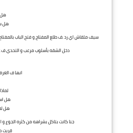
هل 
هل سير
سيف ملقاش اي رد .ف طلع المفتاح و فتح الباب بالمفتاح 
دخل الشقه بأسلوب مرعب و التحدي ف عيون
انها ف الغرف
لماذا
هل اس
هل لف
جنا كانت بتاكل بشراهه من كثره الجوع و 
قربت م