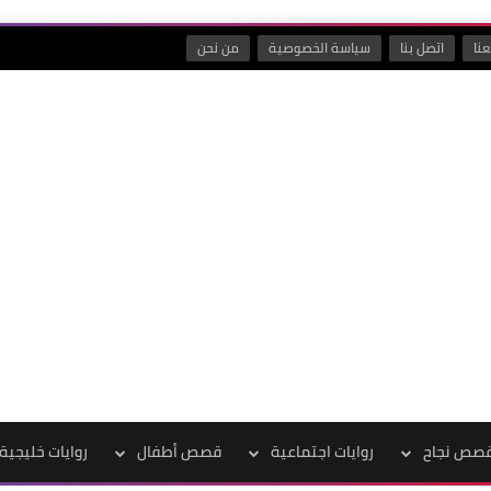
نا
اتصل بنا
سياسة الخصوصية
من نحن
صص نجاح
روايات اجتماعية
قصص أطفال
روايات خليجية