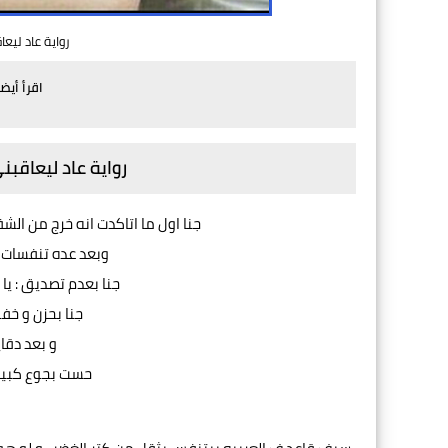
رواية عاد ليعا
اقرأ أيض
رواية عاد ليعاقبن
جنا اول ما اتاكدت انه خرج من الش
وبعد عده تنفسات م
جنا بعدم تصديق : يا
جنا بحزن و خف
و بعد دقا
حست بجوع كبير 