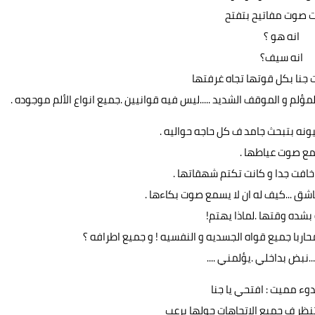
صوت مفاتيح بتفتح
انه هو ؟
انه سيف؟
عت جنا بكل قوتها تجاه غرفتها
مؤلم و الموقف الشديد .....ليس فيه قوانيين .جميع انواع الألم موجوده .
نه بتبحث جامد ف كل حاجه حواليه .
ع صوت عياطها .
افت جدا و كانت تكتم شهقاتها .
اشق ...كيف له ان لا يسمع صوت بكاءها .
بشده وقتها .لماذا يهتم!
ربا جميع قواه الجسديه و النفسيه ! و جميع اطرافه ؟
..نبض بداخلي .يؤلمني ....
ء مميت : افتحي يا جنا
نظر ف جميع الاتجاهات حولها برعب