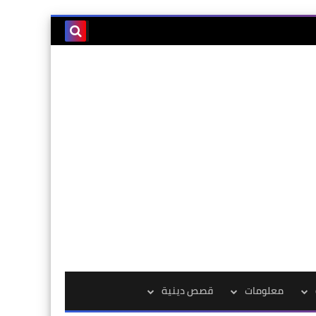
معلومات
قصص دينية