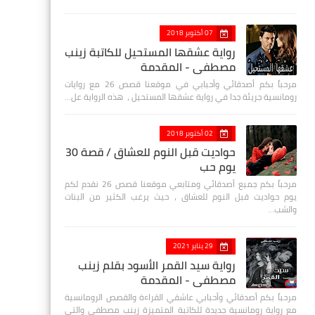
07 أكتوبر 2018
رواية عشقها المستحيل للكاتبة زينب
مصطفي - المقدمة
مرحباً بكم أصدقائي وأحبابي في موقعنا قصص 26 مع روايات
رومانسية جريئة جدا في رواية عشقها المستحيل ، هذه الرواية عل…
02 أكتوبر 2018
حواديت قبل النوم للعشاق / قصة 30
يوم حب
مرحباً بكم جميع أصدقائي ومتابعي موقعنا قصص 26 نقدم لكم
يوم حواديت قبل النوم للعشاق ، حيث يرغب الكثير من البنات
والشب…
29 يناير 2021
رواية سيد القمر الأسود بقلم زينب
مصطفي - المقدمة
مرحباً بكم أصدقائي وأحبابي عاشقي القراءة والقصص الرومانسية
مع رواية رومانسية جديدة للكاتبة المتميزة زينب مصطفى والتي