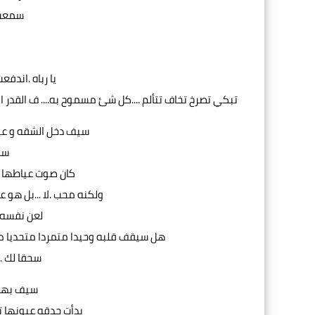
سمعت 
يا رباه .اندف
تبكي تصرخ تخاف تتألم ....كل شئ مسموح به.... ف القدر ال
سيف دخل الشقه و عيو
سم
كان صوت عياطها خ
ولكنه محب .لا ...بل هو ع
لعن نفسه 
هل سيقف قلبه وحيدا متمردا متحديا محا
سحقا لك ..
سيف بهدو
بدأت حدقه عيونها ت