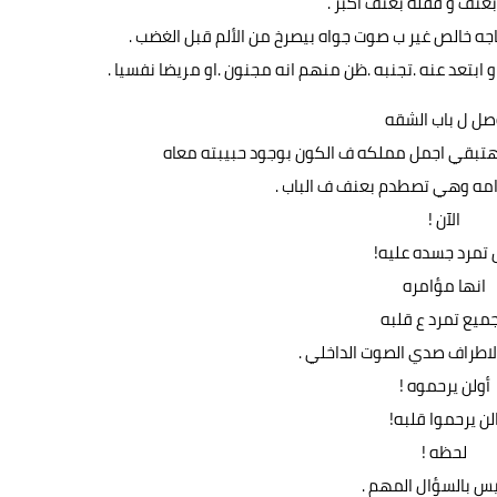
بعنف و قفله بعنف أكبر .
ه خالص غير ب صوت جواه بيصرخ من الألم قبل الغضب .
 ابتعد عنه .تجنبه .ظن منهم انه مجنون .او مريضا نفسيا .
صل ل باب الشقه
 هتبقي اجمل مملكه ف الكون بوجود حبيبته معاه
امه وهي تصطدم بعنف ف الباب .
الآن !
تمرد جسده عليه!
انها مؤامره
جميع تمرد ع قلبه
لاطراف صدي الصوت الداخلي .
أولن يرحموه !
لن يرحموا قلبه!
لحظه !
يس بالسؤال المهم .