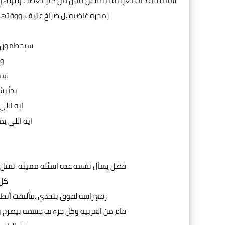
سيف قاعد ف العربيه بيتنفس بثقل من كتر الغضب و لو هو
زمجره غاضبه .ل صراخ عنيف .ووقته
سيحطمون جم
و 
سي
بدأ يش
ايه اللي
ايه اللي يم
فضل يسأل نفسه عده اسئله مميته .تقتل في
كل 
رفع راسه لفوق بتحدي .فألتقت أنظاره
قام من العربيه وكل جزء ف جسمه بيصرخ بال