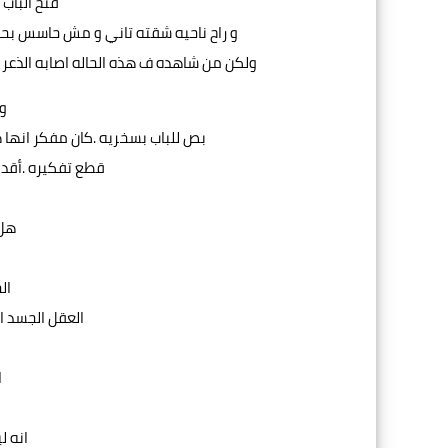
فتح الباب 
و راح ناحيه شقته تاني و مش حاسس بحاج
ولكن من شاهده ف هذه الحاله اصابه الذعر و
و
بص للباب بسخريه .كان مفكر انها
قطع تفكيره .أقد
هل 
ال
العقل الجسد ا
ا
انه ل