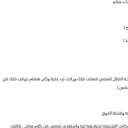
ﻨﺎﺕ ﺳﻼﻡ
‏)
‏)
ﺟﻪ ﺍﺗﺼﺎﻝ ﻟﺸﻤﺲ ﻓﺴﺎﺑﺖ ﻣﻠﻚ ﻭﺭﺍﺣﺖ ﺗﺮﺩ ﻋﻠﻴﻪ ﻭﻛﺎﻥ ﻫﺸﺎﻡ ﺑﻴﺮﻗﺐ ﻣﻠﻚ ﻣﻦ
ﻤﺲ ‏)
ﻪ ﻭﻗﻠﻴﻠﺔ ﺍﻟﺬﻭﻕ
 ﻭﻛﺎﻧﺖ ﺍﻟﺸﺘﻴﻤﻪ ﻣﺘﻮﺟﻬﻪ ﻟﻴﻪ ﻭﺍﺳﺘﻐﺮﺑﺖ ﺷﻤﺲ ﻣﻦ ﻛﻼﻡ ﺳﺎﻣﻲ ﻓﺎﻓﻠﺖ