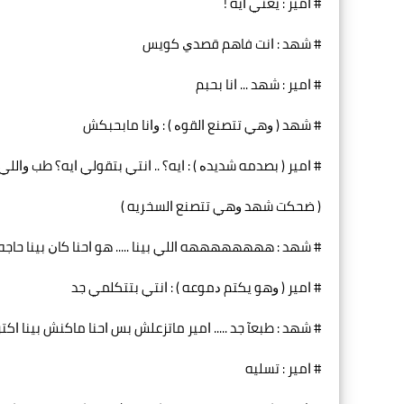
# ﺍﻣﻴﺮ : ﻳﻌﻨﻲ ﺍﻳﻪ !
# ﺷﻬﺪ : ﺍﻧﺖ ﻓﺎﻫﻢ ﻗﺼﺪﻱ ﻛﻮﻳﺲ
# ﺍﻣﻴﺮ : ﺷﻬﺪ ... ﺍﻧﺎ ﺑﺤﺒﻢ
# ﺷﻬﺪ ‏( ﻭﻫﻲ ﺗﺘﺼﻨﻊ ﺍﻟﻘﻮﻩ ‏) : ﻭﺍﻧﺎ ﻣﺎﺑﺤﺒﻜﺶ
# ﺍﻣﻴﺮ ‏( ﺑﺼﺪﻣﻪ ﺷﺪﻳﺪﻩ ‏) : ﺍﻳﻪ؟ .. ﺍﻧﺘﻲ ﺑﺘﻘﻮﻟﻲ ﺍﻳﻪ؟ ﻃﺐ ﻭﺍﻟﻠﻲ 
‏( ﺿﺤﻜﺖ ﺷﻬﺪ ﻭﻫﻲ ﺗﺘﺼﻨﻊ ﺍﻟﺴﺨﺮﻳﻪ ‏)
# ﺷﻬﺪ : ﻫﻬﻬﻬﻬﻬﻬﻬﻪ ﺍﻟﻠﻲ ﺑﻴﻨﺎ ..... ﻫﻮ ﺍﺣﻨﺎ ﻛﺎﻥ ﺑﻴﻨﺎ ﺣﺎﺟﻪ
# ﺍﻣﻴﺮ ‏( ﻭﻫﻮ ﻳﻜﺘﻢ ﺩﻣﻮﻋﻪ ‏) : ﺍﻧﺘﻲ ﺑﺘﺘﻜﻠﻤﻲ ﺟﺪ
# ﺷﻬﺪ : ﻃﺒﻌﺂ ﺟﺪ ..... ﺍﻣﻴﺮ ﻣﺎﺗﺰﻋﻠﺶ ﺑﺲ ﺍﺣﻨﺎ ﻣﺎﻛﻨﺶ ﺑﻴﻨﺎ 
# ﺍﻣﻴﺮ : ﺗﺴﻠﻴﻪ