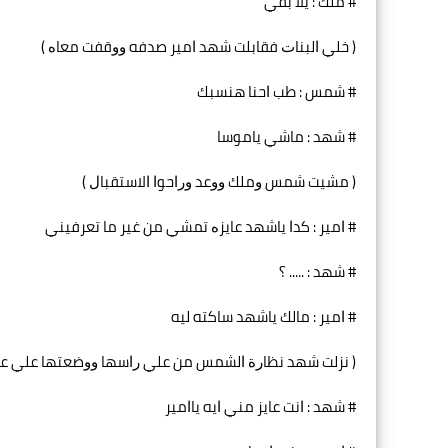
# ﻣﻠﻚ : ﻳﻼ ﺑﻘﻲ
‏( ﺧﻠﻲ ﺍﻟﺒﻨﺎﺕ ﻓﻘﺎﺑﻠﺖ ﺷﻬﺪ ﺍﻣﻴﺮ ﺻﺪﻓﻪ ﻭﻭﻗﻔﺖ ﻣﻌﺎﻩ ‏)
# ﺷﻤﺲ : ﻃﺐ ﺍﺣﻨﺎ ﻫﻨﺴﺒﻚ
# ﺷﻬﺪ : ﻣﺎﺷﻲ ﻳﺎﻣﻮﺳﺎ
‏( ﻣﺸﻴﺖ ﺷﻤﺲ ﻭﻣﻠﻚ ﻭﻭﻋﺪ ﻭﺭﺍﺣﻮﺍ ﺍﻻﺳﺘﻘﺒﺎﻝ ‏)
# ﺍﻣﻴﺮ : ﻛﺪﺍ ﻳﺎﺷﻬﺪ ﻋﺎﻳﺰﻩ ﺗﻤﺸﻲ ﻣﻦ ﻏﻴﺮ ﻣﺎ ﺗﻌﺮﻓﻴﻨﻲ
# ﺷﻬﺪ : ..... ؟
# ﺍﻣﻴﺮ : ﻣﺎﻟﻚ ﻳﺎﺷﻬﺪ ﺳﺎﻛﺘﻪ ﻟﻴﻪ
‏( ﻧﺰﻟﺖ ﺷﻬﺪ ﻧﻈﺎﺭﺓ ﺍﻟﺸﻤﺲ ﻣﻦ ﻋﻠﻲ ﺭﺍﺳﻬﺎ ﻭﻭﺿﻌﺘﻬﺎ ﻋﻠﻲ ﻋ
# ﺷﻬﺪ : ﺍﻧﺖ ﻋﺎﻳﺰ ﻣﻨﻲ ﺍﻳﻪ ﻳﺎﺍﻣﻴﺮ