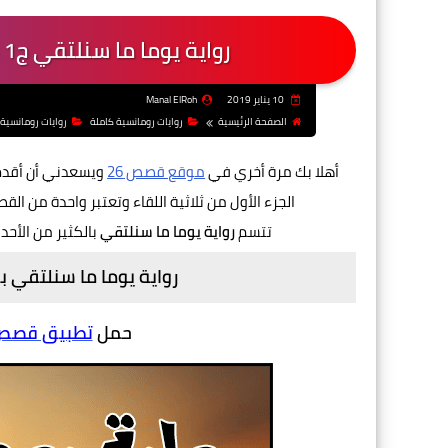
رواية يوما ما سنلتقي ج1 بقلم هدير مصطفي - الفصل العاشر
10 يناير 2019
Manal ElRoh
الصفحة الرئيسية
روايات رومانسية كاملة
روايات رومانسية
أهلا بك مرة أخري في
موقع قصص 26
ويسعدني أن أقدم
الجزء الأول من ثلاثية اللقاء وتعتبر واحدة من الق
تتسم
رواية يوما ما سنلتقي
بالكثير من الأحد
رواية يوما ما سنلتقي
حمل
تطبيق قصص و