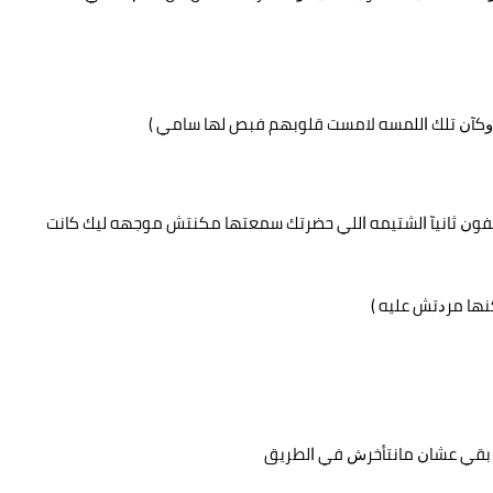
ﻭﻛﺂﻥ ﺗﻠﻚ ﺍﻟﻠﻤﺴﻪ ﻻﻣﺴﺖ ﻗﻠﻮﺑﻬﻢ ﻓﺒﺺ ﻟﻬﺎ ﺳﺎﻣﻲ ‏)
ﻟﺘﻠﻴﻔﻮﻥ ﺛﺎﻧﻴﺂ ﺍﻟﺸﺘﻴﻤﻪ ﺍﻟﻠﻲ ﺣﻀﺮﺗﻚ ﺳﻤﻌﺘﻬﺎ ﻣﻜﻨﺘﺶ ﻣﻮﺟﻬﻪ ﻟﻴﻚ ﻛﺎﻧﺖ
ﻬﺎ ﻣﺮﺩﺗﺶ ﻋﻠﻴﻪ ‏)
ﻚ ﺑﻘﻲ ﻋﺸﺎﻥ ﻣﺎﻧﺘﺄﺧﺮﺵ ﻓﻲ ﺍﻟﻄﺮﻳﻖ