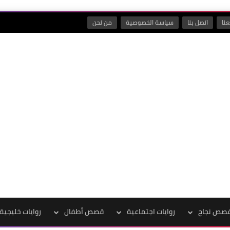
نا
اتصل بنا
سياسة الخصوصية
من نحن
صص نجاح
روايات اجتماعية
قصص أطفال
روايات خليجية