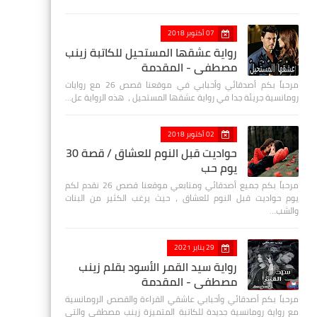
07 أكتوبر 2018
رواية عشقها المستحيل للكاتبة زينب
مصطفي - المقدمة
مرحباً بكم أصدقائي وأحبابي في موقعنا قصص 26 مع روايات
رومانسية جريئة جدا في رواية عشقها المستحيل ، هذه الرواية عل…
02 أكتوبر 2018
حواديت قبل النوم للعشاق / قصة 30
يوم حب
مرحباً بكم جميع أصدقائي ومتابعي موقعنا قصص 26 نقدم لكم
يوم حواديت قبل النوم للعشاق ، حيث يرغب الكثير من البنات
والشب…
29 يناير 2021
رواية سيد القمر الأسود بقلم زينب
مصطفي - المقدمة
مرحباً بكم أصدقائي وأحبابي عاشقي القراءة والقصص الرومانسية
مع رواية رومانسية جديدة للكاتبة المتميزة زينب مصطفى والتي