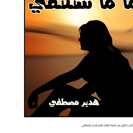
(الجزء الأول من ثلاثية اللقاء) بقلم هدير مصطفي