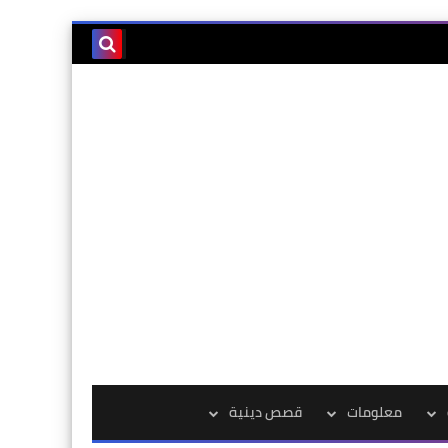
معلومات
قصص دينية