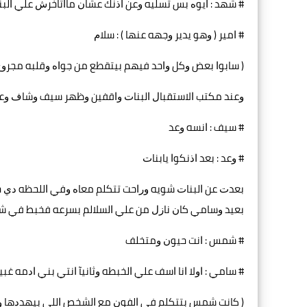
# ﺷﻬﺪ : ﺍﻳﻮﻩ ﺑﺲ ﺗﺴﻠﻴﻪ ﻭﻋﻦ ﺍﺫﻧﻚ ﻋﺸﺎﻥ ﻣﺎﺍﺗﺎﺧﺮﺵ ﻋﻠﻲ ﺍﻟﺒ
# ﺍﻣﻴﺮ ‏( ﻭﻫﻮ ﻳﺪﻳﺮ ﻭﺟﻬﻪ ﻋﻨﻬﺎ ‏) : ﺳﻼﻡ
‏( ﺳﺎﺑﻮﺍ ﺑﻌﺾ ﻭﻛﻞ ﻭﺍﺣﺪ ﻓﻴﻬﻢ ﺑﻴﺘﻘﻄﻊ ﻣﻦ ﺟﻮﺍﻩ ﻭﻗﻠﺒﻪ ﻣﺠﺮﻭﺡ 
ﻭﻋﻨﺪ ﻣﻜﺘﺐ ﺍﻻﺳﺘﻘﺒﺎﻝ ﺍﻟﺒﻨﺎﺕ ﻭﺍﻗﻔﻴﻦ ﻭﻇﻬﺮ ﺳﻴﻒ ﻭﺷﺎﻑ ﻭﻋﺪ 
# ﺳﻴﻒ : ﺍﻧﺴﻪ ﻭﻋﺪ
# ﻭﻋﺪ : ﺑﻌﺪ ﺍﺫﻧﻜﻮﺍ ﻳﺎﺑﻨﺎﺕ
ﺑﻌﺪﺕ ﻋﻦ ﺍﻟﺒﻨﺎﺕ ﺷﻮﻳﻪ ﻭﺭﺍﺣﺖ ﺗﺘﻜﻠﻢ ﻣﻌﺎﻩ ﻭﻓﻲ ﺍﻟﻠﺤﻈﻪ ﺩﻱ 
ﺑﻌﻴﺪ ﻭﺳﺎﻣﻲ ﻛﺎﻥ ﻧﺎﺯﻝ ﻣﻦ ﻋﻠﻲ ﺍﻟﺴﻼﻟﻢ ﺑﺴﺮﻋﻪ ﻓﺨﺒﻂ ﻓﻲ ﺷ
# ﺷﻤﺲ : ﺍﻧﺖ ﺣﻴﻮﻥ ﻭﻣﺘﺨﻠﻒ
# ﺳﺎﻣﻲ : ﺍﻭﻻ ﺍﻧﺎ ﺍﺳﻒ ﻋﻠﻲ ﺍﻟﺨﺒﻄﻪ ﻭﺛﺎﻧﻴﺂ ﺍﻧﺘﻲ ﺑﻨﻲ ﺍﺩﻣﻪ ﻏﺒﻴ
‏( ﻛﺎﻧﺖ ﺷﻤﺲ ﺑﺘﺘﻜﻠﻢ ﻓﻲ ﺍﻟﻔﻮﻥ ﻣﻊ ﺍﻟﺸﺨﺺ ﺍﻟﻠﻲ ﺑﻴﻬﺪﺩﻫﺎ