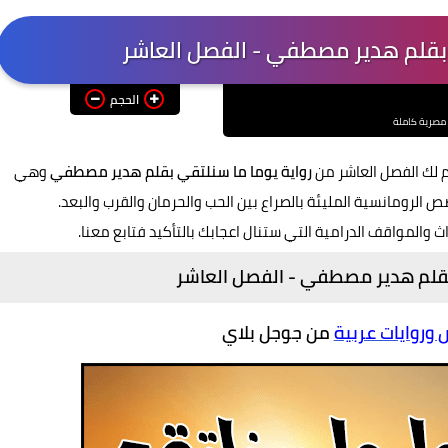
الحجم
 مصرية كاملة
 لك الفصل العاشر من
رواية يوما ما سنلتقي بقلم هدير مصطفي
وهي
صص الرومانسية المليئة بالصراع بين الحب والحرمان والقرب والبعد.
اث والمواقف الدرامية التي ستنال اعجابك بالتأكيد فتابع معنا.
 بقلم هدير مصطفي -
الفصل
العاشر
روايات عربية
من جوجل بلاي