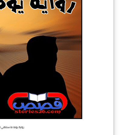
رواية يوما ما سنلتقي 