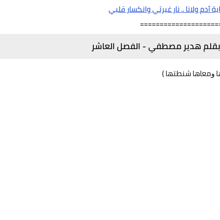
ية آدم ولانا .. نار غيرتي وانكسار قلبي
====================
 بقلم هدير مصطفي - الفصل العاشر
ﺎ ﻭﻣﻌﺎﻫﺎ ﺷﻨﻄﺘﻬﺎ ‏)