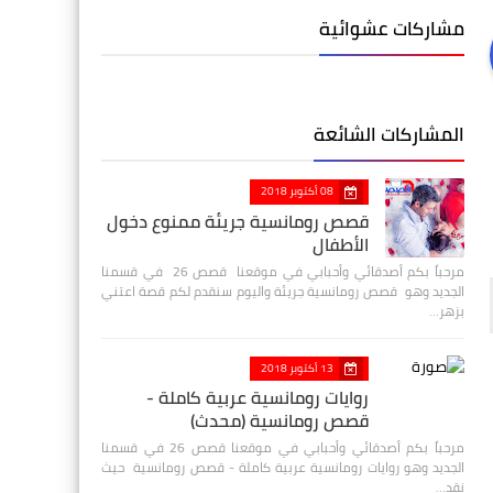
مشاركات عشوائية
المشاركات الشائعة
08 أكتوبر 2018
قصص رومانسية جريئة ممنوع دخول
الأطفال
مرحباً بكم أصدقائي وأحبابي في موقعنا قصص 26 في قسمنا
الجديد وهو قصص رومانسية جريئة واليوم سنقدم لكم قصة اعتني
بزهر…
13 أكتوبر 2018
روايات رومانسية عربية كاملة -
قصص رومانسية (محدث)
مرحباً بكم أصدقائي وأحبابي في موقعنا قصص 26 في قسمنا
الجديد وهو روايات رومانسية عربية كاملة - قصص رومانسية حيث
نقد…