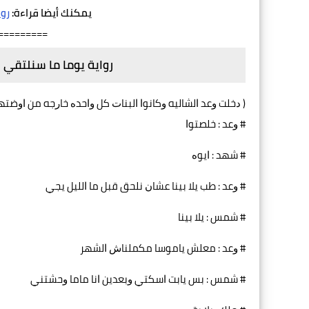
يمكنك أيضا قراءة:
روا
=========
رواية يوما ما سنلتقي
‏( ﺩﺧﻠﺖ ﻭﻋﺪ ﺍﻟﺸﺎﻟﻴﻪ ﻭﻛﺎﻧﻮﺍ ﺍﻟﺒﻨﺎﺕ ﻛﻞ ﻭﺍﺣﺪﻩ ﺧﺎﺭﺟﻪ ﻣﻦ ﺍﻭﺿﺘﻬ
# ﻭﻋﺪ : ﺧﻠﺼﺘﻮﺍ
# ﺷﻬﺪ : ﺍﻳﻮﻩ
# ﻭﻋﺪ : ﻃﺐ ﻳﻼ ﺑﻴﻨﺎ ﻋﺸﺎﻥ ﻧﻠﺤﻖ ﻗﺒﻞ ﻣﺎ ﺍﻟﻠﻴﻞ ﻳﺠﻲ
# ﺷﻤﺲ : ﻳﻼ ﺑﻴﻨﺎ
# ﻭﻋﺪ : ﻣﻌﻠﺶ ﻳﺎﻣﻮﺳﺎ ﻣﻜﻤﻠﻨﺎﺵ ﺍﻟﺸﻬﺮ
# ﺷﻤﺲ : ﺑﺲ ﻳﺎﺑﺖ ﺍﺳﻜﺘﻲ ﻭﺑﻌﺪﻳﻦ ﺍﻧﺎ ﻣﺎﻣﺎ ﻭﺣﺸﺘﻨﻲ