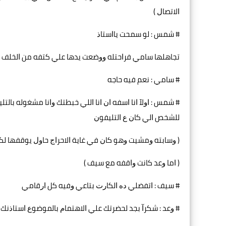
ﺍﻻﺗﺼﺎﻝ ‏)
# ﺷﻤﺲ : ﻟﻮ ﺳﻤﺤﺖ ﻳﺎﺍﺳﺘﺎﺫ
ﺗﺠﺎﻫﻠﻬﺎ ﺳﺎﻣﻲ ﻓﺮﺍﺣﺘﻠﻪ ﻭﻭﺿﻌﺖ ﻳﺪﻫﺎ ﻋﻠﻲ ﻛﺘﻔﻪ ﻣﻦ ﺍﻟﺨﻠﻒ 
# ﺳﺎﻣﻲ : ﻧﻌﻢ ﻓﻴﻪ ﺣﺎﺟﻪ
# ﺷﻤﺲ : ﺍﻭﻵ ﺍﻧﺎ ﺍﺳﻔﻪ ﺍﻥ ﺍﻧﺎ ﺍﻟﻠﻲ ﺧﺒﻄﺘﻚ ﻭﺍﻧﺎ ﻣﺸﻐﻮﻟﻪ ﺑﺎ
ﻟﻠﺸﺨﺺ ﺍﻟﻲ ﻛﺎﻥ ﻉ ﺍﻟﺘﻠﻴﻔﻮﻥ
‏( ﻭﺳﺎﺑﺘﻪ ﻭﻣﺸﻴﺖ ﻭﻫﻮ ﻛﺎﻥ ﻓﻲ ﻏﺎﻳﺔ ﺍﻻﺣﺮﺍﺝ ﺣﺎﻭﻝ ﻳﻮﻗﻔﻬﺎ ﻟﻜﻨ
‏( ﺍﻣﺎ ﻭﻋﺪ ﻛﺎﻧﺖ ﻭﺍﻗﻔﻪ ﻣﻊ ﺳﻴﻒ ‏)
# ﺳﻴﻒ : ﺍﺗﻔﻀﻠﻲ ﺩﻩ ﺍﻟﻜﺎﺭﺕ ﺑﺘﺎﻋﻲ ﻭﻓﻴﻪ ﻛﻞ ﺍﺭﻗﺎﻣﻲ
# ﻭﻋﺪ : ﺷﻜﺮﺁ ﺑﺠﺪ ﻟﺤﻀﺮﺗﻚ ﻋﻠﻲ ﺍﻻﻫﺘﻤﺎﻡ ﺑﺎﻟﻤﻮﺿﻮﻉ ﺍﺳﺘﺎﺫﻧ