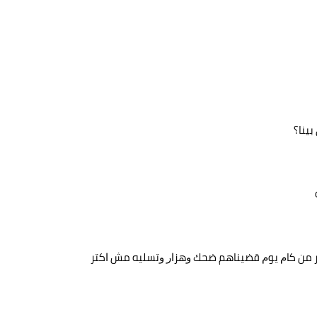
ﺑﻴﻨﺎ؟
ﺍﻛﺘﺮ ﻣﻦ ﻛﺎﻡ ﻳﻮﻡ ﻗﻀﻴﻨﺎﻫﻢ ﺿﺤﻚ ﻭﻫﺰﺍﺭ ﻭﺗﺴﻠﻴﻪ ﻣﺶ ﺍﻛﺘﺮ