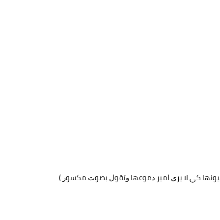
ﻴﻮﻧﻬﺎ ﻛﻲ ﻻ ﻳﺮﻱ ﺍﻣﻴﺮ ﺩﻣﻮﻋﻬﺎ ﻭﺗﻘﻮﻝ ﺑﺼﻮﺕ ﻣﻜﺴﻮﺭ ‏)