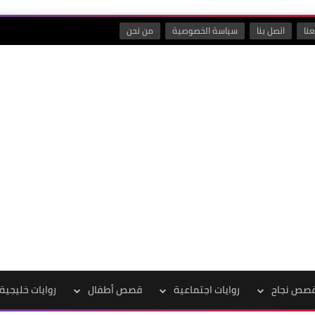
نا
اتصل بنا
سياسة الخصوصية
من نحن
صص نجاح
روايات اجتماعية
قصص أطفال
روايات خليجية