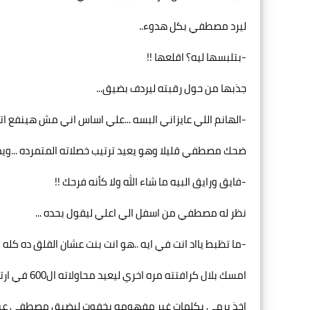
ليرد مصطفي بكل هدوء..
-بتلبسها ليه؟ اقلعها !!
جذبها من حول رقبته ليردف بضيق...
-الهانم اللي عايزاني البسه ...علي اساس اني مش هينفع ات
ضحك مصطفي قليلا وهو يعيد ترتيب خصلاته المتمرده ...ويمر
-فايق ورايق البيه ما شاء الله ولا كأنه فرحك !!
نظر له مصطفي من اسفل الي اعلي ليقول بحده ...
-ما تظبط يااد انت في ايه ..هو انت بنت عشان القلق ده كله !
امسك بلال كرافتته مره اخري ليعيد محاولاته ال600 في ارتدائها....
اخذ يرمي بكلمات غير مفهومه بخفوت ليضيق مصطفي عيني