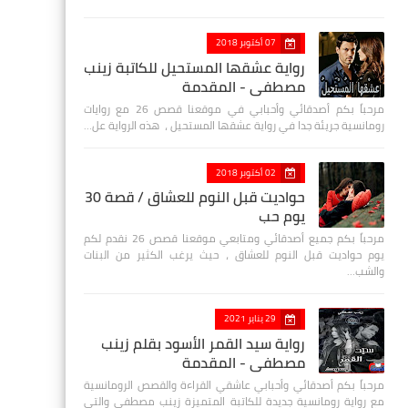
07 أكتوبر 2018
رواية عشقها المستحيل للكاتبة زينب
مصطفي - المقدمة
مرحباً بكم أصدقائي وأحبابي في موقعنا قصص 26 مع روايات
رومانسية جريئة جدا في رواية عشقها المستحيل ، هذه الرواية عل…
02 أكتوبر 2018
حواديت قبل النوم للعشاق / قصة 30
يوم حب
مرحباً بكم جميع أصدقائي ومتابعي موقعنا قصص 26 نقدم لكم
يوم حواديت قبل النوم للعشاق ، حيث يرغب الكثير من البنات
والشب…
29 يناير 2021
رواية سيد القمر الأسود بقلم زينب
مصطفي - المقدمة
مرحباً بكم أصدقائي وأحبابي عاشقي القراءة والقصص الرومانسية
مع رواية رومانسية جديدة للكاتبة المتميزة زينب مصطفى والتي