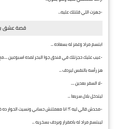
-جهزت اللي قلتلك عليه...
قصة عشق بلا 
ابتسم مراد وغمز له بسعاده ...
-عيب عليك حجزتلك في فندق جوا البحر لمده اسبوعين ....مع
هز رأسه بالنفس ليردف ...
-لا السفر بعدين ....
ليتدخل بلال سريعا ...
-محدش قالي ليه ؟! انا معملتش حسابي ونسيت الحوار ده خ
ليبتسم مراد له باصفرار ويردف بسخريه ...