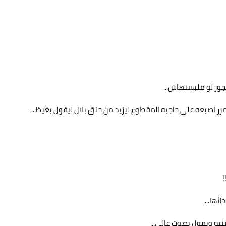
جوز لو ملبستهاش...
ر اصبعه علي حاجبه المقطوع ليزيد من حنق بلال ليقول بغيظ...
!
ه ويقول بصوت عالي...