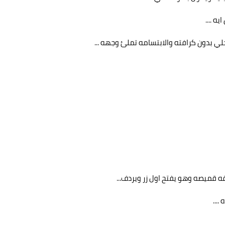
ه ....
ي بدون كرافته والابتسامه تملئ وجهه ...
قه قميصه وهو يفتح اول زر ويردف...
...