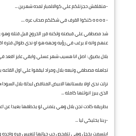
-متقلقش حجزتلكم علي كوالالمبار لمده شهرين ...
- ه ه ه ه كتكوا القرف في شكلكم صحاب عره ....
شد مصطفي علي قبضته ولكنه قرر الخروج قبل قتله وهو يخ
عنهم وانه لا يرغب في رؤيه وجهه هو او ندي طوال فتره اقا
بلال بضيق : اصل انا هسيب شهر عسلي وابقي عايز اقعد في وش 
تجاهله مصطفي وتبعه بلال ومراد ليقفوا علي اول القاعه بانتظ
نزلت ندي اولا بفستانها الابيض المناقض لبذلة بلال السودا
الذي يبرز انوثتها كامله ...
بطريقه كادت تجن بلال وهي يتمني لو يخطفها بعيدا عن اعين
-ربنا يخليكي ليا ...
ابتسمت بخجل وهي تتفحص حب حياتها لتعبس مره واحده وتت