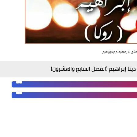
ق بلا رحمة بقلم دينا إبراهيم
نا إبراهيم (الفصل السابع والعشرون)