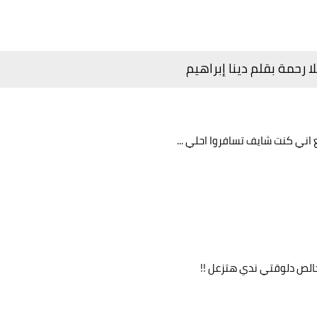
رحمة بقلم دينا إبراهيم
 اني كنت شايف تسافروا احلي ...
الص دلوقتي ندي هتزعل !!