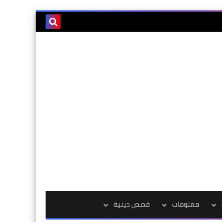
معلومات
قصص دينية