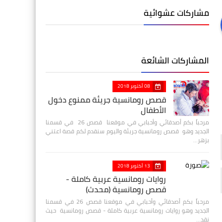
مشاركات عشوائية
المشاركات الشائعة
08 أكتوبر 2018
قصص رومانسية جريئة ممنوع دخول
الأطفال
مرحباً بكم أصدقائي وأحبابي في موقعنا قصص 26 في قسمنا
الجديد وهو قصص رومانسية جريئة واليوم سنقدم لكم قصة اعتني
بزهر…
13 أكتوبر 2018
روايات رومانسية عربية كاملة -
قصص رومانسية (محدث)
مرحباً بكم أصدقائي وأحبابي في موقعنا قصص 26 في قسمنا
الجديد وهو روايات رومانسية عربية كاملة - قصص رومانسية حيث
نقد…