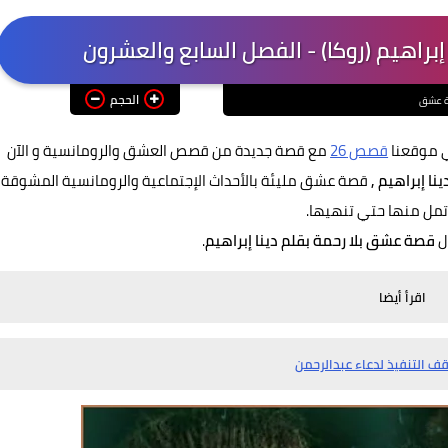
براهيم (روكا) - الفصل السابع والعشرون
الحجم
 عشق
ي موقعنا
قصص 26
مع قصة جديدة من قصص العشق والرومانسية و الآن
ا إبراهيم ,
قصة عشق مليئة بالأحداث الإجتماعية والرومانسية المشوقة
تمل منها حتي تنهيها.
ل
قصة عشق بلا رحمة بقلم دينا إبراهيم
.
اقرأ أيضا
قف التنفيذ لدعاء عبدالرحمن