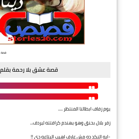
قصة عش
قصة عشق بلا رحمة بقلم دي
يوم زفاف ابطالنا المنتظر .....
زفر بلال بحنق وهو يهندم كرافتته ليردف...
-ايه النكد ده مش عارف اهبب البتاعه دي !!