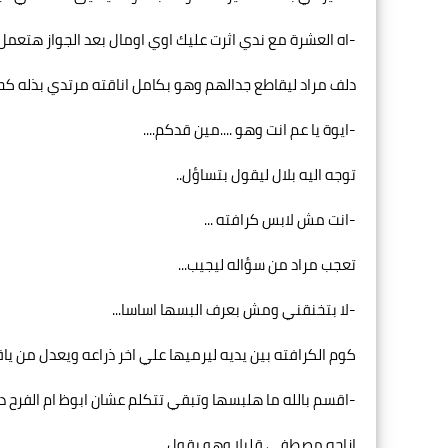
-اه العشرة مع ندي اثرت عليك اوي اومال بعد الجواز هتعمل اي
دلف مراد ليقاطع جدالهم وهو بكامل اناقته مرتدي بذله كحل
-ايوة يا عم انت وهو ....مين قدكم....
توجه اليه بلال ليقول بتساؤل..
-انت مش لابس كرافته ...
تعجب مراد من سؤاله ليجيب...
-لا بتخنقني ومش بعرف البسها اساسا...
كوم الكرافته بين يديه ليرميها علي اخر ذراعه ويعدل من يا
-اقسم بالله ما هلبسها وتبقي تتكلم عشان ابوظ ام الفرح ده .
ازاحه مصطفي قليلا وهو يقول...