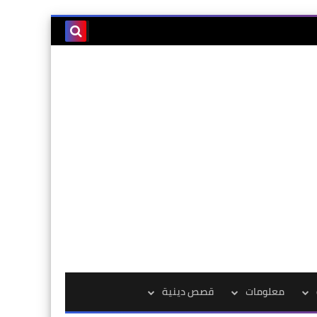
معلومات
قصص دينية