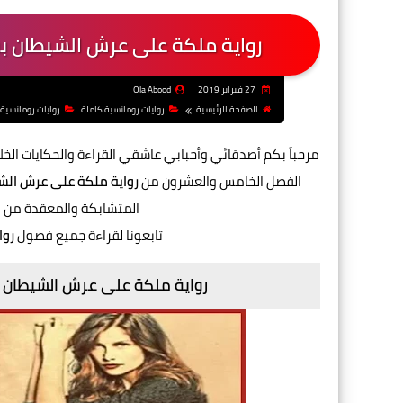
رواية ملكة على عرش الشيطان ب
27 فبراير 2019
Ola Abood
الصفحة الرئيسية
روايات رومانسية كاملة
روايات رومانسية
مرحباً بكم أصدقائي وأحبابي عاشقي القراءة والحكايات الخ
الفصل الخامس والعشرون من
رواية ملكة على عرش الشي
المتشابكة والمعقدة من ا
تابعونا لقراءة جميع فصول
روا
رواية ملكة على عرش الشيطان 