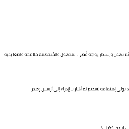
وء ثم نهض وإستدار يواجه قُصي المذهول والمُتجهمة ملامحه واضعًا يديه
 يولي إهتمامه لسديم ثم أشار بـ إزدراء إلى أرسلان وهدر
إيه فـ حُضني!...