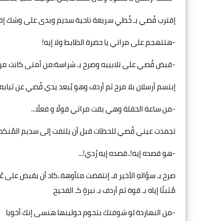
إقترب قُصي بـ خُطىٍ سريعة ناحية سديم وبدى على وشك إفتراس
-هتتهجم على مراتي يا حضرة الظابط ولا إيه!
-قبض قُصي على تلابيبه وصرخ بـ شراسة:من أمتى كانت مرات
إبتسم أرسلان بلا مرح ثم أردف وهو يُبعد يدي قُصي عن ثيابه
-من ساعة الحفلة وهي بقت مراتي قولًا و فعلًا...
تجمدت عيني قُصي للحظات قبل أن يلتفت إلى سديم المُنك
-هو قصده إيه!..قصده إيه رُدي!...
صرخ بـ سؤالهِ الأخير فـ إنتفضت متأوهة..كاد أن يقبض على ع
مُثبتًا إياه بـ قوة ثم أردف بـ نبرةٍ كـ الفحيح
-من النهاردة لو شوفتك بتحوم حولينها هنسى إنك أخويا