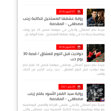
07 أكتوبر 2018
رواية عشقها المستحيل للكاتبة زينب
مصطفي - المقدمة
مرحباً بكم أصدقائي وأحبابي في موقعنا قصص 26 مع روايات
رومانسية جريئة جدا في رواية عشقها المستحيل ، هذه الرواية عل…
02 أكتوبر 2018
حواديت قبل النوم للعشاق / قصة 30
يوم حب
مرحباً بكم جميع أصدقائي ومتابعي موقعنا قصص 26 نقدم لكم
يوم حواديت قبل النوم للعشاق ، حيث يرغب الكثير من البنات
والشب…
29 يناير 2021
رواية سيد القمر الأسود بقلم زينب
مصطفي - المقدمة
مرحباً بكم أصدقائي وأحبابي عاشقي القراءة والقصص الرومانسية
مع رواية رومانسية جديدة للكاتبة المتميزة زينب مصطفى والتي