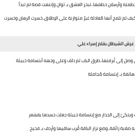
.حطمته وأرسلان حطمها..تبخر العشق بـ ثوان وإنتهت قصة لم تبدأ
يف لم تلمح أنها مُعادلة غيرُ متوازنة على الإطلاق..خسرت الرهان وخسرت
 عرش الشيطان بقلم إسراء علي
وصل إلى غُرفتها..طرق الباب ثم دلف وعلى وجهه أبتسامة خبيثة
اتفة بـ إبتسامة مُجاملة
ء ويتكئ إلى الجدار مع إبتسامة خبيثة جعلت جسدها يقشعر
صلابة زائفة..وضع نزار الباقة قُرب ساقيها وأردف بـ فحيح