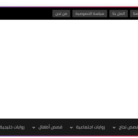
نا
اتصل بنا
سياسة الخصوصية
من نحن
صص نجاح
روايات اجتماعية
قصص أطفال
روايات خليجية