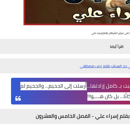
 على عرش الشيطان بقلم إسراء علي
اقرأ أيضا
حد السيف بقلم زينب مصطفي
بـ كامل إرادتها...
أُرسلت إلى الجحيم... والجحيم لم
ًا... بل كان هــــو!!!
قلم إسراء علي -
الفصل الخامس والعشرون