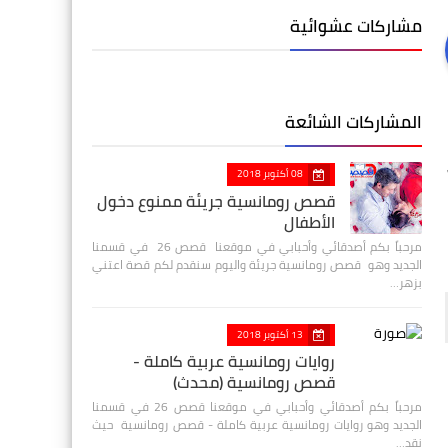
مشاركات عشوائية
المشاركات الشائعة
08 أكتوبر 2018
قصص رومانسية جريئة ممنوع دخول
الأطفال
مرحباً بكم أصدقائي وأحبابي في موقعنا قصص 26 في قسمنا
الجديد وهو قصص رومانسية جريئة واليوم سنقدم لكم قصة اعتني
بزهر…
13 أكتوبر 2018
روايات رومانسية عربية كاملة -
قصص رومانسية (محدث)
مرحباً بكم أصدقائي وأحبابي في موقعنا قصص 26 في قسمنا
الجديد وهو روايات رومانسية عربية كاملة - قصص رومانسية حيث
نقد…