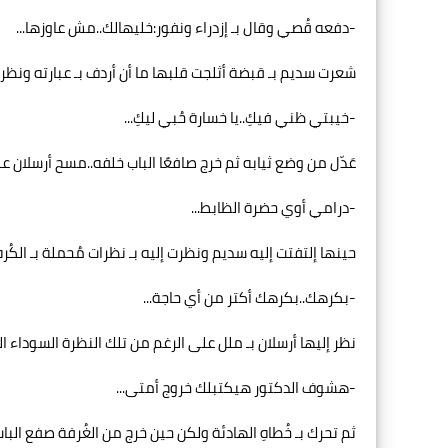
-دفعه قُصي وقال بـ إزدراء ونفور:خليهالك..مش عاوزها...
شعرت سديم بـ قبضة أثلجت قلبها ما أن أردف بـ عبارته ونظرت
-خيبتي ظني فيكِ..يا خسارة حُبي ليكِ...
عَدّل من وضع ثيابه ثم خرج صافعًا الباب خلفه..مسح أرسلان على
-درامي أوي حضرة الظابط...
حينها إلتفتت إليه سديم ونظرت إليه بـ نظرات مُحملة بـ الكُر
-بكرهك..بكرهك أكتر من أي حاجة...
نظر إليها أرسلان بـ ملل على الرغم من تلك النظرة السوداء الت
-هشوف الدكتور هيكتبلك خروج أمتى...
ثم تحرك بـ خُطاهِ الهادئة ولكن حين خرج من الغُرفة صفع البا