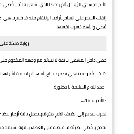
الألم الجسدي لا يُعادل ألم روحها الذي تشعر به لأجل قُصي.
إنقلب السحر على الساحر..أرادت الإنتقام منه فـ خسرت هي..ك
قُصي والأهم خسرت نفسها
رواية ملكة على
خطى داخل المشفى بـ ثقة لا تتلائم مع وجهه المكدوم حتى 
كانت المُمرضة تنهي تضميد جراح رأسها ثم لملمت أشياءها ه
-حمد لله ع السلامة يا دكتورة
-الله يسلمك...
نظرت سديم إلى الضيف الغيرِ متوقع..يحمل باقة أزهار بيضا
تقدم بـ خُطىٍ بطيئة فـ قبضت على الغطاء بـ قوة تستمد منه 