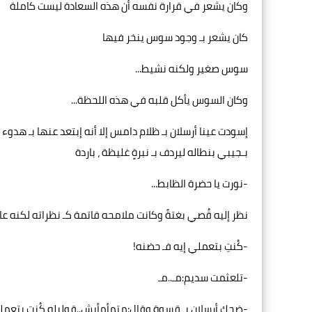
وكان يشعر في قرارة نفسه أن هذه السعادة ليست كاملة
كان يشعر بـ وجود سوس ينخر فيها
سوس صغير ولكنه نشيط...
وكان السوس يأكل قلبه في هذه اللحظة...
إسودت عينا أرسلان بـ ظلام دامس إلا أنه إبتعد عنها بـ هد
بـجيبي بنطاله ليردف بـ نبرةٍ غليظة ، باردة
-نورت يا حضرة الظابط...
نظر إليه قُصي بغتةً وكانت ملامحه قاتمة كـ نظراته لكنه عاد
-كُنتِ بتعملي إيه فـ حضنه!
-تلعثمت سديم:مـ..مـ
-ضحك أرسلان بـ قسوة وقال:متمأمأيش..قوليله كُنتِ بتعملي 