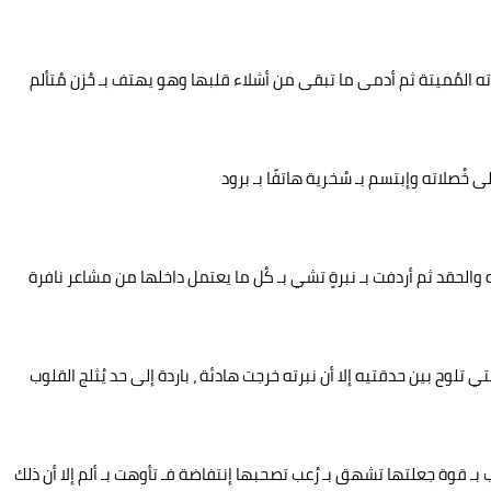
ه المُميتة ثم أدمى ما تبقى من أشلاء قلبها وهو يهتف بـ حُزن مُتألم
 خُصلاته وإبتسم بـ سُخرية هاتفًا بـ برود
ه والحقد ثم أردفت بـ نبرةٍ تشي بـ كُل ما يعتمل داخلها من مشاعر نافرة
ي تلوح بين حدقتيه إلا أن نبرته خرجت هادئة ، باردة إلى حد يُثلج القلوب
ب بـ قوة جعلتها تشهق بـ رُعب تصحبها إنتفاضة فـ تأوهت بـ ألم إلا أن ذلك