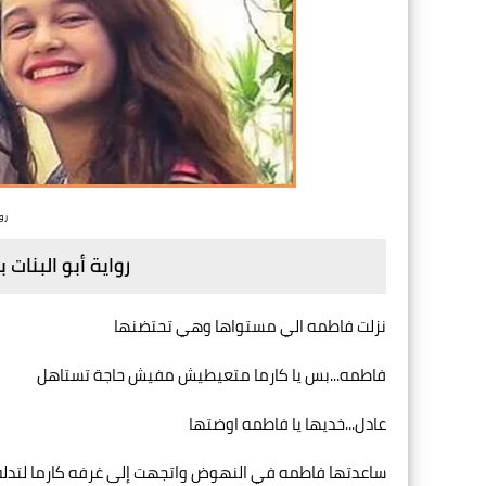
رو
رواية أبو البنات
نزلت فاطمه الي مستواها وهي تحتضنها
فاطمه...بس يا كارما متعيطيش مفيش حاجة تستاهل
عادل...خديها يا فاطمه اوضتها
ساعدتها فاطمه في النهوض واتجهت إلى غرفه كارما لت