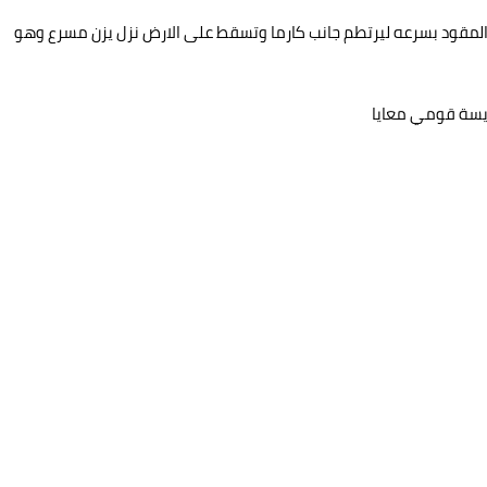
لمقود بسرعه ليرتطم جانب كارما وتسقط على الارض نزل يزن مسرع وهو
ويسة قومي معايا