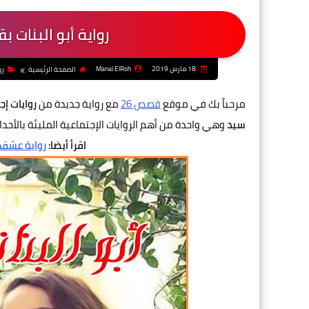
رواية أبو البنات 
18 مارس 2019
Manal ElRoh
الصفحة الرئيسية
رو
مرحباً بك في موقع
قصص 26
مع رواية جديدة من
روايات إج
سيد
وهي واحدة من أهم الروايات الإجتماعية المليئة بالأحد
اقرأ أيضا:
رواية عشقه