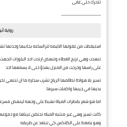
تتحرك حتى غفى
٠٠٠٠٠٠٠٠٠٠٠٠٠٠٠٠٠٠٠٠٠٠٠٠٠٠٠٠٠٠٠٠٠٠٠
رواية أب
استيفظت من غفوتها الاليمه لترالساعه بجانبها وجدتها تشي
تنهدت وهي تزيح الغطاء وتنهض ارتدت احد البلوزات اتجهت 
على راسها وخرجت من المنزل بهدؤ حتى لا يسمعها احد
تسير بلا هوادة تطالمها الرياح تشرب سجاره ما ان تنتهي ت
يديها في جيبها واكملت سيرها
اما هو شعر بقطرات المياة تهبط على وجهه لينهض مسرعا وه
كانت تسير وهي غير منتبه المياه تحتضن عيناها مع دموعها
وهو يضغط على الكلاكس كي تبتعد عن طريقه