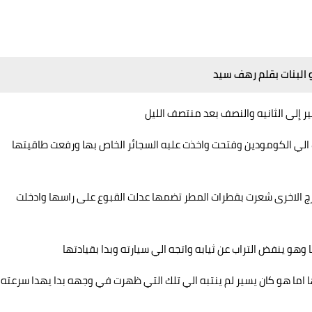
و البنات بقلم رهف سيد
ر إلى الثانيه والنصف بعد منتصف الليل
الي الكومودين وفتحت واخذت علبه السجائر الخاص بها ورفعت طاقيتها
خرج الاخرى شعرت بقطرات المطر تضمها عدلت القبوع على راسها وادخلت
و ينفض التراب عن ثيابه واتجه الي سيارته وبدا بقيادتها
 اما هو كان يسير لم ينتبه الي تلك التي ظهرت في وجهه بدا يهدا سرعته