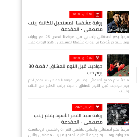
07 أكتوبر 2018
رواية عشقها المستحيل للكاتبة زينب
مصطفي - المقدمة
مرحباً بكم أصدقائي وأحبابي في موقعنا قصص 26 مع روايات
رومانسية جريئة جدا في رواية عشقها المستحيل ، هذه الرواية عل…
02 أكتوبر 2018
حواديت قبل النوم للعشاق / قصة 30
يوم حب
مرحباً بكم جميع أصدقائي ومتابعي موقعنا قصص 26 نقدم لكم
يوم حواديت قبل النوم للعشاق ، حيث يرغب الكثير من البنات
والشب…
29 يناير 2021
رواية سيد القمر الأسود بقلم زينب
مصطفي - المقدمة
مرحباً بكم أصدقائي وأحبابي عاشقي القراءة والقصص الرومانسية
مع رواية رومانسية جديدة للكاتبة المتميزة زينب مصطفى والتي