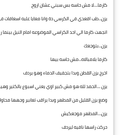
كارما....لا مش حاسه بس سبني عشان اروح
يزن...طب اقعدي في الكرسي دة وانا معايا علبه اسعافات ف
اتجهت كارما الي احد الكراسي الموضوعه امام النيل بينما رك
يزن...بتوجعك
كارما بلامبالاه...مش حاسه بيها
اخرج يزن القطن وبدا بتجفيف الدماء وهو يردف
يزن ....الحمد لله هو مش كبير اوي يعني اسبوع بالكتير وهي
وضع يزن القليل من المطهر وبدا يراقب تعابير وجهها محاولا 
يزن....المطهر موجعكيش
حركت راسها نافيه ليردف