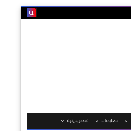
معلومات
قصص دينية