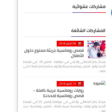
مشاركات عشوائية
المشاركات الشائعة
08 أكتوبر 2018
قصص رومانسية جريئة ممنوع دخول
الأطفال
مرحباً بكم أصدقائي وأحبابي في موقعنا قصص 26 في قسمنا
الجديد وهو قصص رومانسية جريئة واليوم سنقدم لكم قصة اعتني
بزهر…
13 أكتوبر 2018
روايات رومانسية عربية كاملة -
قصص رومانسية (محدث)
مرحباً بكم أصدقائي وأحبابي في موقعنا قصص 26 في قسمنا
الجديد وهو روايات رومانسية عربية كاملة - قصص رومانسية حيث
نقد…