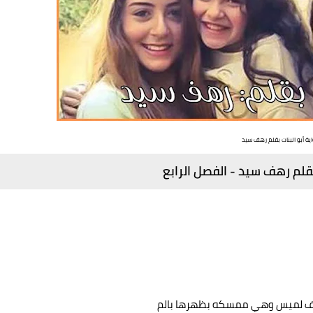
اية أبو البنات بقلم رهف سيد
 بقلم رهف سيد - الفصل الرابع
دلف لميس وهي ممسكه بظهرها بالم