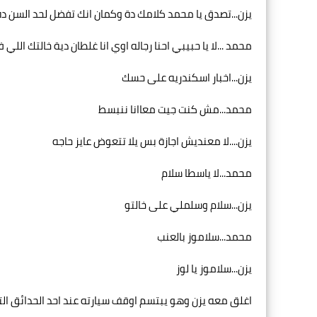
يزن...تصدق يا محمد كلامك دة وكمان انك تفضل لحد السن 
محمد ...لا يا حبيبي احنا رجاله اوي انا غلطان دية خالتك ال
يزن...اخبار اسكندريه على حسك
محمد...مش كنت جيت معاانا ننبسط
يزن....لا معنديش اجازة بس يلا تتعوض عايز حاجه
محمد...لا ياسطا سلام
يزن...سلام وسلملي على خالتو
محمد...سلاموز بالعنب
يزن...سلاموز يا لوز
اغلق معه يزن وهو يبتسم اوقف سيارته عند احد الحدائق التي