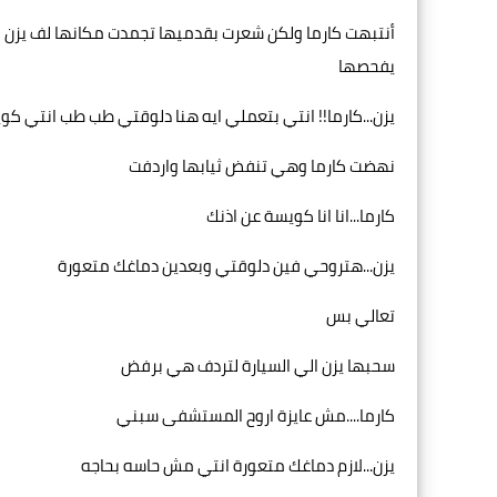
أنتبهت كارما ولكن شعرت بقدميها تجمدت مكانها لف يزن ا
يفحصها
يزن...كارما!! انتي بتعملي ايه هنا دلوقتي طب طب انتي ك
نهضت كارما وهي تنفض ثيابها واردفت
كارما...انا انا كويسة عن اذنك
يزن...هتروحي فين دلوقتي وبعدين دماغك متعورة
تعالي بس
سحبها يزن الي السيارة لتردف هي برفض
كارما....مش عايزة اروح المستشفى سبني
يزن...لازم دماغك متعورة انتي مش حاسه بحاجه