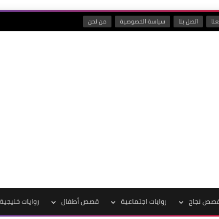
نا
اتصل بنا
سياسة الخصوصية
من نحن
صص نجاح
روايات اجتماعية
قصص أطفال
روايات خليجية