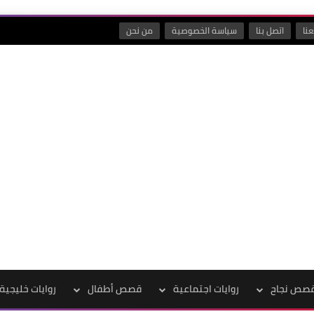
نا
اتصل بنا
سياسة الخصوصية
من نحن
صص نجاح
روايات اجتماعية
قصص أطفال
روايات خليجية