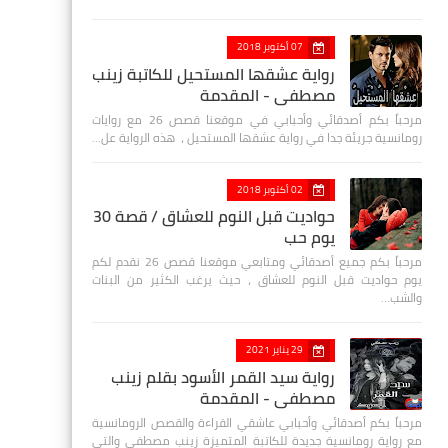
07 أكتوبر 2018
رواية عشقها المستحيل للكاتبة زينب
مصطفي - المقدمة
مرحباً بكم أصدقائي وأحبابي في موقعنا قصص 26 مع روايات
رومانسية جريئة جدا في رواية عشقها المستحيل ، هذه الرواية عل…
02 أكتوبر 2018
حواديت قبل النوم للعشاق / قصة 30
يوم حب
مرحباً بكم جميع أصدقائي ومتابعي موقعنا قصص 26 نقدم لكم
يوم حواديت قبل النوم للعشاق ، حيث يرغب الكثير من البنات
والشب…
29 يناير 2021
رواية سيد القمر الأسود بقلم زينب
مصطفي - المقدمة
مرحباً بكم أصدقائي وأحبابي عاشقي القراءة والقصص الرومانسية
مع رواية رومانسية جديدة للكاتبة المتميزة زينب مصطفى والتي