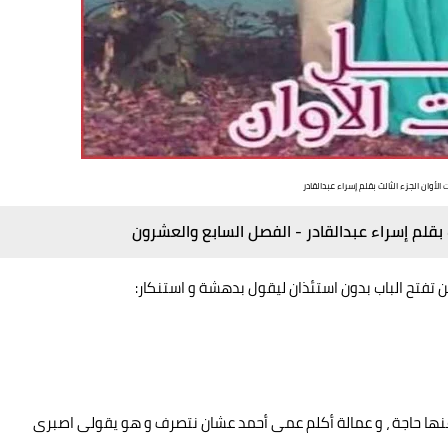
الأوان الجزء الثالث بقلم إسراء عبدالقادر
 بقلم إسراء عبدالقادر -
الفصل السابع والعشرون
ن تفتح الباب بدون استئذان ليقول بدهشة و استنكار:
شفى من 15 يوم و مانعرفش عنها حاجة ، و عمالة أكلم عمى أحمد عشان نتصرف و هو يقولى اصبرى