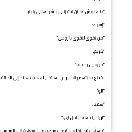
"طبعا مش عشان انت إللى بتشرحهالى يا بابا"
*إسراء:
"من تفوق لتفوق يا روحى"
*كريم:
"ميرسى يا ماما"
-قطع حديثهم رنات جرس الهاتف ، ليذهب مهند إلى الهاتف ثم
"الو"
*سمير:
"ازيك يا مهند عامل اى؟"
*مهند و قد انقلبت علامات وجهه من السعادة إلى الوجوم و