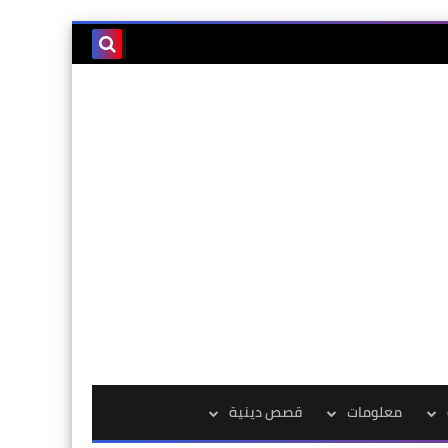
معلومات
قصص دينية