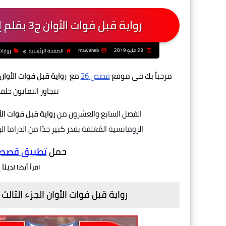
رواية قبل فوات الأوان ج3 بقلم إسراء عبدالقادر - الفصل السابع والعشرون
23 مايو 2019
mawaheb
الصفحة الرئيسية
روايا
مرحباً بك في موقع
قصص 26
مع
رواية قبل فوات الأوان 
تتجاوز الثمانون حلق
الفصل السابع والعشرون من
رواية قبل فوات الأ
الر
ومانسية
المُغلفة
بقدر
كبير جدًا من الدراما
ال
حمل
تطبيق قصص و
ينا 
اقرأ أيضا لد
رواية قبل فوات الأوان الجزء الثالث