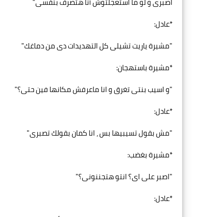
اصبرى و لو ما استعجلتوش أنا هتصرف بنفسى"
*عادل:
"مشيرة ياريت تشيلى كل التهديدات دى من دماغك"
*مشيرة باستهجان:
"و اسيب بنتى تغرق و انا ماعرفش مكانها فين حتى؟"
*عادل:
"مش بقول تسيبيها بس ، انا كمان بقولك تصبرى"
*مشيرة بغضب:
"اصبر على اى؟ انتو هتجننونى؟"
*عادل: