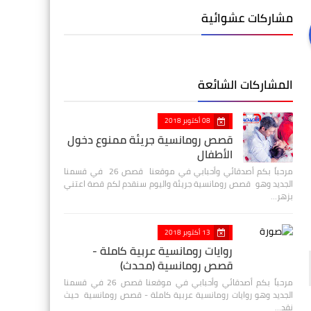
مشاركات عشوائية
المشاركات الشائعة
08 أكتوبر 2018
قصص رومانسية جريئة ممنوع دخول
الأطفال
مرحباً بكم أصدقائي وأحبابي في موقعنا قصص 26 في قسمنا
الجديد وهو قصص رومانسية جريئة واليوم سنقدم لكم قصة اعتني
بزهر…
13 أكتوبر 2018
روايات رومانسية عربية كاملة -
قصص رومانسية (محدث)
مرحباً بكم أصدقائي وأحبابي في موقعنا قصص 26 في قسمنا
الجديد وهو روايات رومانسية عربية كاملة - قصص رومانسية حيث
نقد…