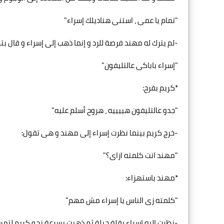
"تمام يا عمى ، استنى هناديلك إسراء"
-لم يترك له مهند فرصة للرد و إنما ذهب إلى إسراء و قال بت
"إسراء باباكى عالتليفون"
*كريم بفرح:
"جدو عالتليفون هييييه ، هروح أسلم عليه"
-خرج كريم بينما نظرت إسراء إلى مهند و هى تقول:
"مهند انت كلمته ازاى؟"
*مهند باستهزاء:
"كلمته زى الناس يا إسراء مش مهم"
-نظرت إليه إسراء بقلة حيلة ثم ذهبت بسرعة نحو كريم لتم