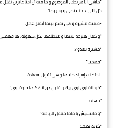
"ماشى انا هريحك ، الموضوع و ما فيه أن احنا عايزين نقت
كل اللى عملته نهى و يسيبها"
-صمتت مشيرة و هى تفكر بينما أكمل عادل:
"و كمان هترجع لابنها و هيطلقها بكل سهولة ، ها فهمتى
*مشيرة بهدوء:
"فهمت"
-احتضنت إسراء طفلها و هى تقول بسعادة:
"فرحانة اوى اوى بيك يا قلبى درجاتك كلها حلوة اوى"
*مهند:
"و ماتنسيش يا ماما مقفل الرياضة"
*كريم بضحك: