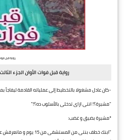
رواية قبل فوات 
رواية قبل فوات الأوان الجزء الثالث
-كان عادل مشغولا بالتخطيط إلى عملياته القادمة ليفاجأ بم
"مشيرة؟! انتى ازاى تدخلى بالأسلوب ده؟!"
*مشيرة بضيق و غضب:
"ابنك خطف بنتى من المست