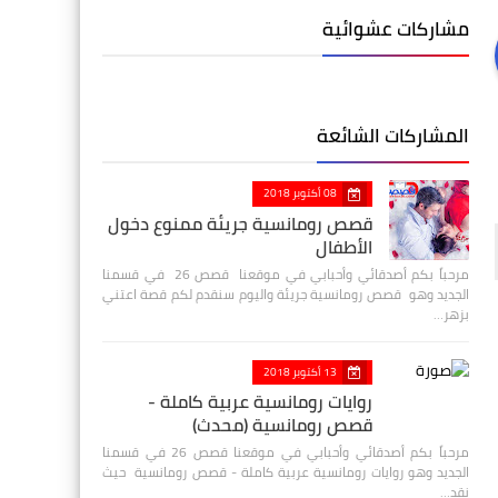
مشاركات عشوائية
المشاركات الشائعة
08 أكتوبر 2018
قصص رومانسية جريئة ممنوع دخول
الأطفال
مرحباً بكم أصدقائي وأحبابي في موقعنا قصص 26 في قسمنا
الجديد وهو قصص رومانسية جريئة واليوم سنقدم لكم قصة اعتني
بزهر…
13 أكتوبر 2018
روايات رومانسية عربية كاملة -
قصص رومانسية (محدث)
مرحباً بكم أصدقائي وأحبابي في موقعنا قصص 26 في قسمنا
الجديد وهو روايات رومانسية عربية كاملة - قصص رومانسية حيث
نقد…