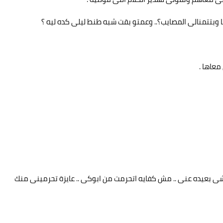
 وبتتمنالى المصايب؟.. وعمتو بقت شبه طنط ليلى كده ليه ؟
معاها .
يشى بعيده عنى .. مش كفايه اتحرمت من ابوكى .. عايزة تحرمينى منك