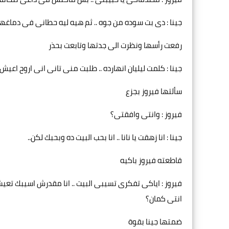
جينا : دى بت سوده من جوه .. ثم هيه ليه حطانى فى دماغها
رفعت رأسها ونظرت الى جدتها وتابعت بحذر
جينا : كلمت ليليان انهارده .. طلبت منى تانى انى اروح اعيش 
سألتها فيروز بجزع
فيروز : وانتى وافقتى؟
جينا : انا زهقت يا نانا .. انا بحب البيت ده وبحبك لكن..
قاطعته فيروز باكيه
فيروز : اياكى تفكرى تسيبى البيت .. انا مقدرش اسيبك تع
انتى كمان؟
ضمتها جينا بقوة