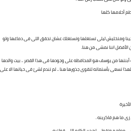
طم أحلامها كلها
نا ومتخليش ليلى تستغلها وتستغلك عشان تحقق اللى فى دماغها ولو
الأفضل اننا نمشى من هنا.
 أبنتها من يوسف هو المحافظه على وجودها فى هذا القصر .. بيت والدها
لهذا تسعى بأستماته لتقوى جذورها هنا .. لم تندم لشئ فى حياتها الا على
أخيرة
زى ما هم فاكرينه .
 معاهم وتقولى لهدير الكلام اللى قولتيه .