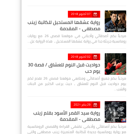
07 أكتوبر 2018
رواية عشقها المستحيل للكاتبة زينب
مصطفي - المقدمة
مرحباً بكم أصدقائي وأحبابي في موقعنا قصص 26 مع روايات
رومانسية جريئة جدا في رواية عشقها المستحيل ، هذه الرواية عل…
02 أكتوبر 2018
حواديت قبل النوم للعشاق / قصة 30
يوم حب
مرحباً بكم جميع أصدقائي ومتابعي موقعنا قصص 26 نقدم لكم
يوم حواديت قبل النوم للعشاق ، حيث يرغب الكثير من البنات
والشب…
29 يناير 2021
رواية سيد القمر الأسود بقلم زينب
مصطفي - المقدمة
مرحباً بكم أصدقائي وأحبابي عاشقي القراءة والقصص الرومانسية
مع رواية رومانسية جديدة للكاتبة المتميزة زينب مصطفى والتي