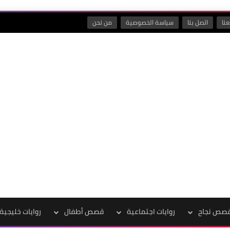
نا
اتصل بنا
سياسة الخصوصية
من نحن
صص نجاح
روايات اجتماعية
قصص أطفال
روايات خليجية