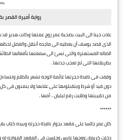
رواي
رواية أميرة القصر بق
عادت جينا الى البيت بصحبة عمر زوج عمتها وكانت هدير قد
الذى قصد يوسف أن يعطيه الى ماجده أنتقل والفضل لحظها ا
الضاله المستهترة والتى تسئ الى سمعتها بأفعالها الطائ
بطريقتها التى لم تعجب جدتها .
وقفت فى نافذة حجرتها غائمة الوجه تشعر بالظلم وتتساءل 
دون قيد أو شرط ويتقبلونها على علاتها ولا يتمنون فى كل
من حقيبتها وطلبت رقم ليليان .. أمها .
******
كان عمر جالسا على مقعد بجوار نافذة حجرته وبيده كتاب يقر
دخلت كريمان ووجها عابس وجلست فى المقعد المواجه له و