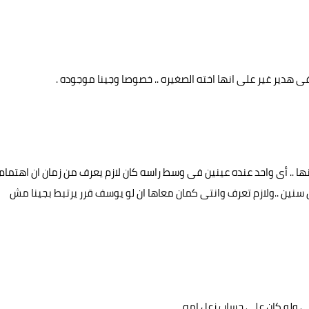
دير غير على انها اخته الصغيره .. خصوصا وجينا موجوده .
ها .. أى واحد عنده عينين فى وسط راسه كان لازم يعرف من زمان ان اهتمام
سنين ..ولازم تعرف وانتى كمان معاها ان لو يوسف قرر يرتبط بجينا مش
 ولو كان على حساب زعل امه .