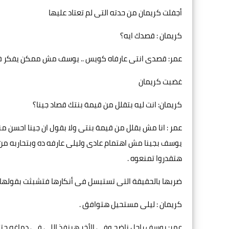
أجفلت كريمان من حدته التى لم تعتاد عليها
كريمان : قصدك ايه؟
عمر: قصدى انتى عارفاه كويس .. يوسف مش ممكن يفكر فى ه
غضبت كريمان
كريمان: انت ليه بتقلل من قيمة بنتك قصاد جينا؟
عمر : انا مش بقلل من قيمة بنتى ولا بقول ان جينا احسن من
يوسف بجينا مش اهتمام عادى وليلى عارفه ده وبتحاربه من 
هتقدروا تمنعوه .
ضربها بالحقيقة التى تستبسل فى أنكارها فتشبثت بقولها
كريمان : ليلى مستحيل هتوافق .
عمر: يوسف راجل ناضج وفى الأخر هينفذ اللى فى دماغه حتى