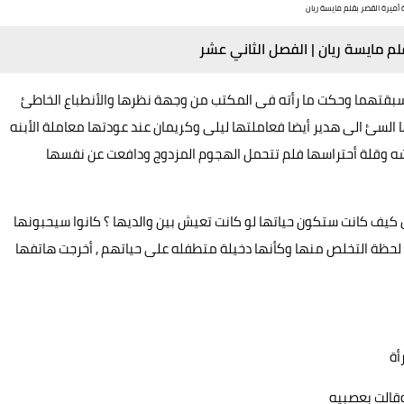
ة أميرة القصر بقلم مايسة ريان
لم مايسة ريان | الفصل الثاني عشر
 سبقتهما وحكت ما رأته فى المكتب من وجهة نظرها والأنطباع الخاطئ
لسئ الى هدير أيضا فعاملتها ليلى وكريمان عند عودتها معاملة الأبنه
شه وقلة أحتراسها فلم تتحمل الهجوم المزدوج ودافعت عن نفسها
كيف كانت ستكون حياتها لو كانت تعيش بين والديها ؟ كانوا سيحبونها
 لحظة التخلص منها وكأنها دخيلة متطفله على حياتهم , أخرجت هاتفها
أة
قالت بعصبيه