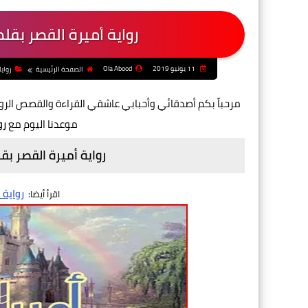
رواية أميرة القصر بقلم
11 يونيو 2019
Ola Abood
الصفحة الرئيسية
رواي
مرحباً بكم أصدقائي وأحبابي عاشقي القراءة والقصص الر
موعدنا اليوم مع
رو
رواية أميرة القصر بق
رواية
اقرأ أيضا: