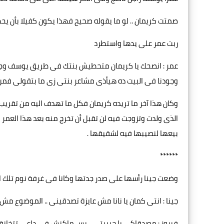
صمتت كريمان .. لو ما يقوله صحيح فهذا يكون كفيلا بأن يح
ربت عمر على يدها واستطرد
عمر : انصحك يا كريمان متحطيش بنتك فى طريق يوسف وجي
وجودنا فى البيت ده هيأذى مشاعر بنتى زى ما بتقولى فمن 
وكان هذا آخر ما تريده كريمان فكل ما تهدف اليه من تقريب
الذى ولدت وتزوجت فيه لن تقبل أن تخرج منه بعد هذا العمر 
بيعها لنصيبها فيه لشقيقها .
******
وضعت جينا رأسها على صدر جدتها وكانا فى غرفة نوم تلك ال
جينا : انتى كمان يا نانا مش عايزة تصدقينى .. الموضوع مش 
فيروز : مصدقاكى يا حبيبتى .. بس ماكنش فى داعى تتخانقى