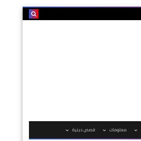
معلومات
قصص دينية