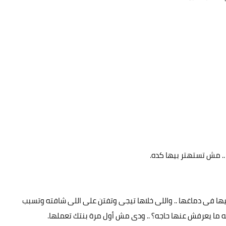
.. مش تستهتر بيها كده.
عيها فى دماغها .. واللى خلاها تيجى وتفتن على اللى شافته وتسبب
ما يعرفش عنها حاجه؟ .. ودى مش أول مرة بنتك تعملها.