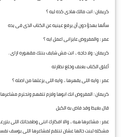
كريمان : انت مالك هادى كده ليه ؟
سألها بهدؤ دون أن يرفع عينيه عن الكتاب الذى فى يده
عمر : والمفروض عايزانى اعمل ايه ؟
كريمان : ولا حاجه .. انت مش شايف بنتك مقهوره ازاى .
أغلق الكتاب بعنف وخلع نظارته
عمر : وايه اللى يقهرها .. وايه اللى يزعلها من اصله ؟
كريمان : المفروض انك ابوها ولازم تتفهم وتحترم مشاعرها 
قال بغيظ وقد فاض به الكيل
عمر : مشاعرها هيه .. والا افكارك انتى وطمحاتك اللى بتزر
مشكله لبنت خالها عشان تنتقم لمشاعرها اللى يوسف نفسه 