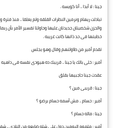
جينا : لا أبدا .. أنا كويسه .
تبادلت ريهام ونرمين النظرات القلقه ولم يعلقا .. منذ فترة
والحزن شخصيتان جديدتان عليها وحاولتا تفسير الأمر بأن رب
خطبتها فى حد ذاتها كانت غريبه .
تقدم أمير من طاولتهم وقال وهو يجلس
أمير : خلى بالك يا جينا .. قريبك ده هيودى نفسه فى داهيه .
عقدت جينا حاجبيها بقلق
جينا : قريبى مين ؟
أمير : حسام .. مش أسمه حسام برضو ؟
جينا : ماله حسام ؟
أمير : ملموم اليومين دول على شله ضايعه من النادى .. ش