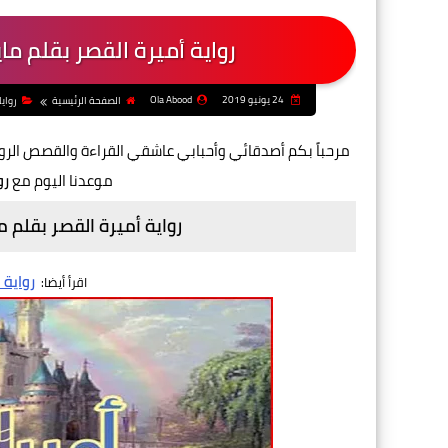
رواية أميرة القصر بقلم م
24 يونيو 2019
Ola Abood
الصفحة الرئيسية
رواي
مرحباً بكم أصدقائي وأحبابي عاشقي القراءة والقصص الر
موعدنا اليوم مع
رو
رواية أميرة القصر بقلم 
رواية
اقرأ أيضا: