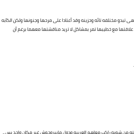
 وهى تبدو مختلفه تائه وحزينه وقد أعتادا على مرحها وجنونها ولكن الكآبه
ما علاقتها مع خطيبها تمر بمشاكل لا تريد مناقشتها معهما برغم أن
فته من شويه راكب معاهم العربيه ودول مابيروحوش غير مكان واحد بس ..