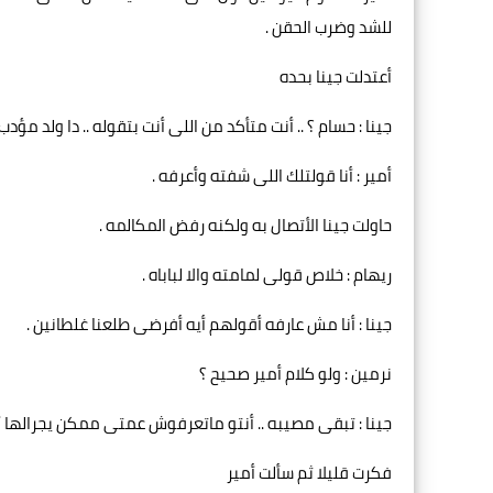
للشد وضرب الحقن .
أعتدلت جينا بحده
جينا : حسام ؟ .. أنت متأكد من اللى أنت بتقوله .. دا ولد مؤد
أمير : أنا قولتلك اللى شفته وأعرفه .
حاولت جينا الأتصال به ولكنه رفض المكالمه .
ريهام : خلاص قولى لمامته والا لباباه .
جينا : أنا مش عارفه أقولهم أيه أفرضى طلعنا غلطانين .
نرمين : ولو كلام أمير صحيح ؟
جينا : تبقى مصيبه .. أنتو ماتعرفوش عمتى ممكن يجرالها أي
فكرت قليلا ثم سألت أمير