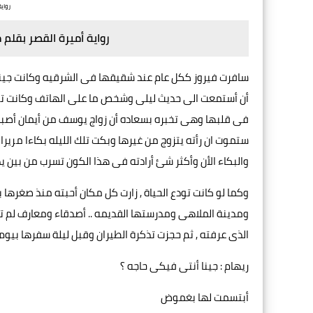
رواي
رواية أميرة القصر بقلم
سافرت فيروز ككل عام عند شقيقها فى الشرقيه وكانت جينا
أن أستمعت الى حديث ليلى وشخص ما على الهاتف وكانت تش
فى قلبها وهى تخبره بسعاده أن زواج يوسف من أيمان أصبح قر
ستموت ان رأته يتزوج من غيرها وبكت تلك الليله بكاءا مري
والبكاء الأن وأكثر شئ أرادته فى هذا الكون تسرب من بين ي
وكما لو كانت تودع الحياة , زارت كل مكان أحبته منذ صغرها 
ومدينة الملاهى ومدرستها القديمه .. أصدقاء ومعارف لم تل
الذى عرفته , ثم حجزت تذكرة الطيران وقبل ليلة سفرها بيوم
ريهام : جينا أنتى فيكى حاجه ؟
أبتسمت لها بغموض