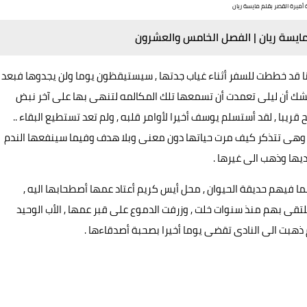
ة أميرة القصر بقلم مايسة ريان
 مايسة ريان | الفصل الخامس والعشرون
 قد خططت للسفر أثناء غياب جدتها , سيستيقظون يوما ولن يجدوها فبعد
ك أن ليلى تعمدت أن تسمعها تلك المكالمه لتنهى بها على آخر نبض
يبا , لقد أستسلم يوسف أخيرا لأوامر قلبه , ولم تعد تستطيع البقاء ..
را وهى تتذكر كيف مرت حياتها دون معنى وبلا هدف وفيما سينفعها الندم
ديها وذهب الى غيرها .
بما فيهم حديقة الحيوان , محل أيس كريم أعتاد عمها أصطحابها اليه ,
تقى بهم منذ سنوات خلت , وزرفت الدموع على قبر عمها , الأب الوحيد
 ذهبت الى النادى تقضى يوما أخيرا بصحبة أصدقاءها .