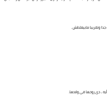
ب جدا وتقريبا مابيغلطش .
ه .. دى روحها فى ولادها.