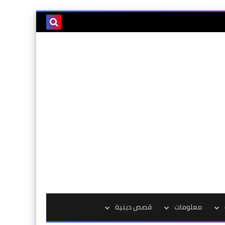
معلومات
قصص دينية