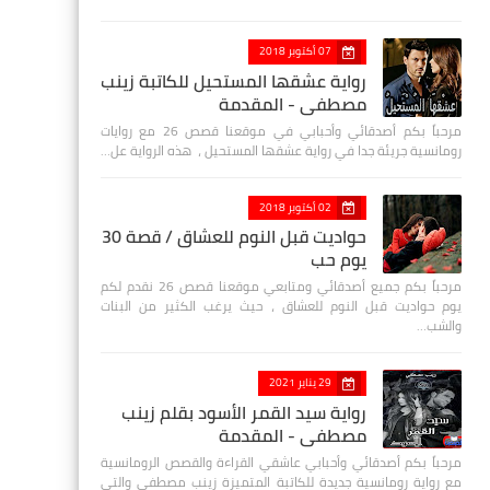
07 أكتوبر 2018
رواية عشقها المستحيل للكاتبة زينب
مصطفي - المقدمة
مرحباً بكم أصدقائي وأحبابي في موقعنا قصص 26 مع روايات
رومانسية جريئة جدا في رواية عشقها المستحيل ، هذه الرواية عل…
02 أكتوبر 2018
حواديت قبل النوم للعشاق / قصة 30
يوم حب
مرحباً بكم جميع أصدقائي ومتابعي موقعنا قصص 26 نقدم لكم
يوم حواديت قبل النوم للعشاق ، حيث يرغب الكثير من البنات
والشب…
29 يناير 2021
رواية سيد القمر الأسود بقلم زينب
مصطفي - المقدمة
مرحباً بكم أصدقائي وأحبابي عاشقي القراءة والقصص الرومانسية
مع رواية رومانسية جديدة للكاتبة المتميزة زينب مصطفى والتي