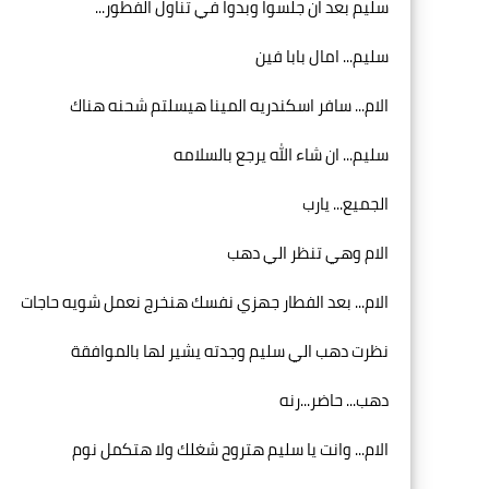
سليم بعد ان جلسوا وبدوا في تناول الفطور...
سليم... امال بابا فين
الام... سافر اسكندريه المينا هيسلتم شحنه هناك
سليم... ان شاء الله يرجع بالسلامه
الجميع... يارب
الام وهي تنظر الي دهب
الام... بعد الفطار جهزي نفسك هنخرج نعمل شويه حاجات
نظرت دهب الي سليم وجدته يشير لها بالموافقة
دهب... حاضر...رنه
الام... وانت يا سليم هتروح شغلك ولا هتكمل نوم