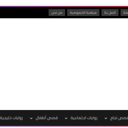
نا
اتصل بنا
سياسة الخصوصية
من نحن
صص نجاح
روايات اجتماعية
قصص أطفال
روايات خليجية