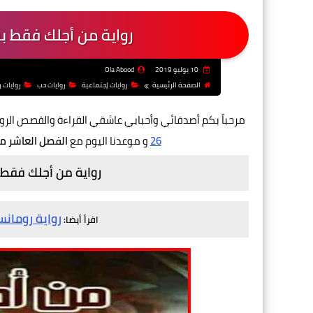
رواية من أجلك فقط بق
10 يوليو 2019
Ola Abood
الصفحة الرئيسية
روايات إجتماعية
روايات حب
روايات 
مرحباً بكم أصدقائي وأحبابي عاشقي القراءة والقصص الر
26
و موعدنا اليوم مع
الفصل العاشر م
رواية من أجلك فقط ب
رواية رومانس
اقرأ أيضا: