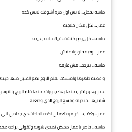
ماسه بخجل... لا بس اول مره أشوفك لابس كده
عمار... لكل مكان خلاجته
ماسه... كل يوم بكتشف فيك حاجه جديده
عمار... وديه حلو ولا عفش
ماسه... بتردد... مش عارفه
واعطته ظهرها وامسكت بقلم الروج تضع القليل منها حين
عمار وهو يقترب منها بغضب وياخد منها قلم الروج بالقوه و
شفتيها بمنديله ومسح الروج الذي وضعته
عمار...بغضب... اخر مره تعملي اكده الحاجات دي جدامي ان
ماسه... حاضر يا عمار ممكن تهدي شويه وتقولي براحه ه