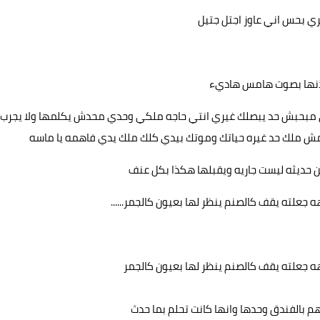
ي بحس اني عاوز اجتل جتيل
اذنها بصوت هامس هاديء
ي مبحبش حد يبصلك غيري انتي حاجه ملكي وحدي محدش يكلمها ولا يجرب
مش ملك حد غيره حياتك وموتك بيدي كلك ملك يدي فاهمه يا ماسه
 حديثه ليست جاريه ويقبلها هكذا بكل عنف
جعلته يقف كالصنم ينظر لها بعيون كالجمر......
ه جعلته يقف كالصنم ينظر لها بعيون كالجمر
 بالفندق وحدها وانها كانت تحلم بما حدث