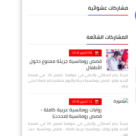
مشاركات عشوائية
المشاركات الشائعة
08 أكتوبر 2018
قصص رومانسية جريئة ممنوع دخول
الأطفال
مرحباً بكم أصدقائي وأحبابي في موقعنا قصص 26 في قسمنا
الجديد وهو قصص رومانسية جريئة واليوم سنقدم لكم قصة اعتني
بزهر…
13 أكتوبر 2018
روايات رومانسية عربية كاملة -
قصص رومانسية (محدث)
مرحباً بكم أصدقائي وأحبابي في موقعنا قصص 26 في قسمنا
الجديد وهو روايات رومانسية عربية كاملة - قصص رومانسية حيث
نقد…