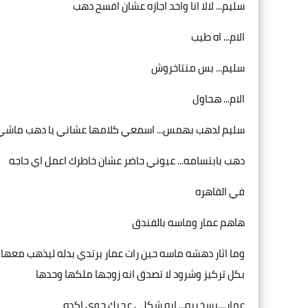
سليم... لالا انا واخد اجازه عشان افسح دهب
الام... اه طيب
سليم... بس متتاخروش
الام... هحاول
سليم لدهب بهمس... اسمعي كلامها عشاني يا دهب ماشي
دهب بابتسامه... عيوني حاضر عشان خاطرك اعمل اي حاجه
في القاهره
هاهم عمار وماسه بالفندق
وما اثار دهشه ماسه حين رات عمار يرتدي بدله ليذهب معها ال
بكل تركيز وشرود لا تصدق انه زوجها ملكها وحدها
عمار....بسخريه... ايه شكلي عجبك جوي اكده