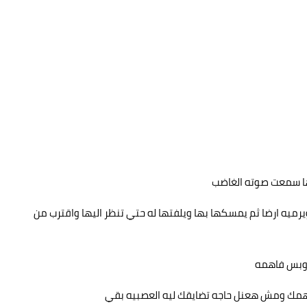
ها سمعت صوته الغاضب
يرميه ارضا ثم يمسكها بها ويلفتها له حتي تنظر اليها واقترب من
ي وبس فاهمه
فهمك ومش هعنل حاجه تضايقك ليه العصبيه بقي