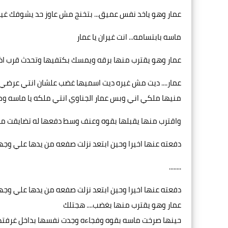
عمار وهو ياخد نفس عميق... بتخنج مش عاوز حد يشوفك غير
ماسه بابتسامه... انت غيران يا عمار
عمار وهو يقترب منها برقه ويمسك بكتفيها وتحدث قرب 
عمار.... ديت مش غيره ديت اسميها غضب علشان انتي عرض
منيها ملكي اني وبس عمار الجناوي انتي ملكه يا ماسه و
واقترب منها يقبلها بقوه وعنف وسط دفعها له تضايقت من
دفعته عنها اخيرا وحين ابتعد نزلت صفعه من يدها علي وجهه 
........
دفعته عنها اخيرا وحين ابتعد نزلت صفعه من يدها علي وجه
عمار وهو يقترب منها بغضب.... هجتلك
حينها صرخت ماسه بقوه وفجاءه وجدت نفسها بداخل غرفتهم