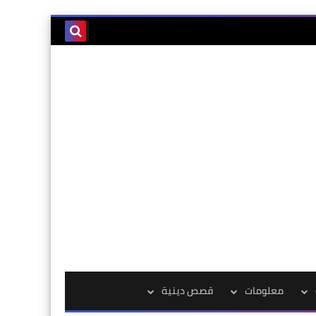
معلومات
قصص دينية