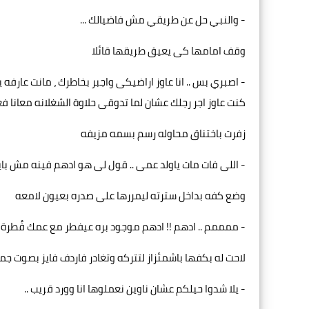
- والنبي حل عن طريقي مش فاضيالك ...
وقف امامها كى يعيق طريقها قائلا
- اصبري بس .. انا عاوز اراضيكى واجبر بخاطرك ، مانت عارفه 
كنت عاوز اجر رجلك عشان لما تدوقى حلاوة الشغلانه معانا ف
زفرت باختناق محاوله رسم بسمه مزيفه
- اللى فات مات ياولد عمى .. قول لى هو ادهم فينه مش باين 
وضع كفه بداخل سترته ليمررها على صدره بعيون لامعه
- ممممم .. ادهم !! ادهم موجود بره عيفطر مع عمك فُطرة 
لاحت له بكفها باشمئزاز لتتركه وتغادر فاردف فايز بصوت 
- يلا شدوا حيلكم عشان ناوين نعملوها انا وورد قريب ..