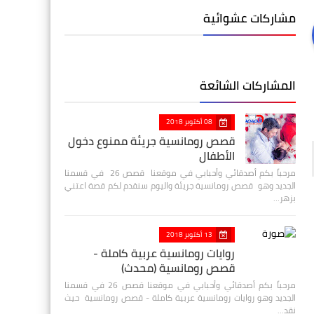
مشاركات عشوائية
المشاركات الشائعة
08 أكتوبر 2018
قصص رومانسية جريئة ممنوع دخول
الأطفال
مرحباً بكم أصدقائي وأحبابي في موقعنا قصص 26 في قسمنا
الجديد وهو قصص رومانسية جريئة واليوم سنقدم لكم قصة اعتني
بزهر…
13 أكتوبر 2018
روايات رومانسية عربية كاملة -
قصص رومانسية (محدث)
مرحباً بكم أصدقائي وأحبابي في موقعنا قصص 26 في قسمنا
الجديد وهو روايات رومانسية عربية كاملة - قصص رومانسية حيث
نقد…