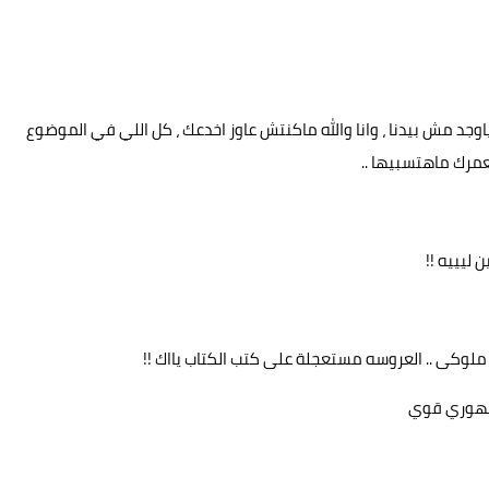
ياوجد مش بيدنا ، وانا والله ماكنتش عاوز اخدعك ، كل اللي في الموضوع
عمرك ماهتسبيها ..
ليييه !!
ملوكى .. العروسه مستعجلة على كتب الكتاب يااك !!
جمهوري قوي