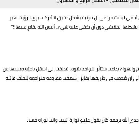
نهال مصطفى - الفصل الرابع و العشرون
ضى أيامي ليست فوضى بل مرتبة بشكل دقيق لا أدركه.. يرى الرؤية الغير
 بشكلها الحقيقي دون أن يخفى عليه شيء.. أليس الله بقادرٍ عليها!!"
هواء يداعب ستائر النوافذ بقوه ، فدلفت الى اسفل باحثه بعينيها عن
 الى ان صُدمت في طريقها بفايز .. شهقت مفزوعه متراجعه للخلف قائله
 الله يرحمه كان يقول عليكِ نوارة البيت وانت نوراه فعلا .