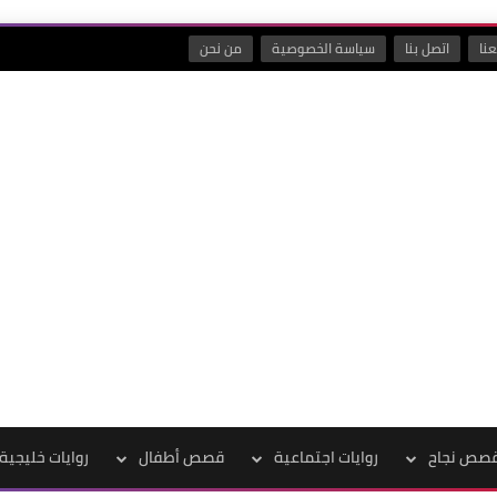
نا
اتصل بنا
سياسة الخصوصية
من نحن
صص نجاح
روايات اجتماعية
قصص أطفال
روايات خليجية