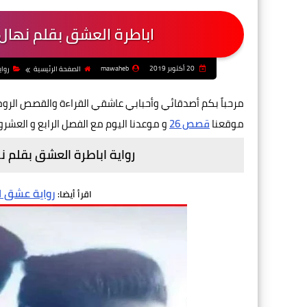
اباطرة العشق بقلم نهال
20 أكتوبر 2019
mawaheb
الصفحة الرئيسية
رواي
مرحباً بكم أصدقائي وأحبابي عاشقي القراءة والقصص الرو
موقعنا
قصص 26
و موعدنا اليوم مع الفصل الرابع و العشر
رواية اباطرة العشق بقلم 
رواية عشق ال
اقرأ أيضا: