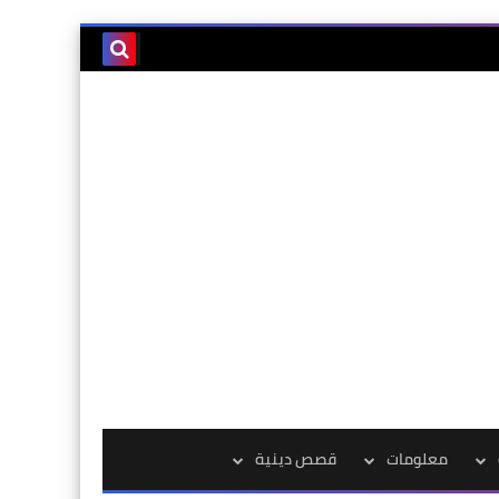
معلومات
قصص دينية