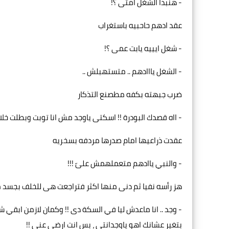
- هنبدا الشغل امتى ؟!
عقد ادهم حاحبيه باستغراب
- شغل ايييه يابت عمى ؟!
- الشغل يااادهم .. متستهبلش ..
ضرب جبهته بكفه مطصنع التذكار
- ااه قصدك البودرة !! اسكتى ياوجد مش انا توبت وبطلت خلاص
عقدت ذراعيها امام صدرها مردفه بسخريه
- والنبي ياادهم متعملهمش علىّ !!!
هز رأسه نفيا ثم دنى منها اكثر فتراجعت هى للخلف بجسد 
- وجد .. انا ماعدش ليا في السكة دى !! وكمان لازمن ابقي
بتغير عشانك اهو ياوجدانتى ، بس انت ارضي عنى !!