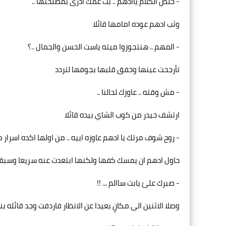
- خلص الكلام ياادهم .. بت عمك ادرى بمصلحتها ..
وثب ادهم عوده امامها قائلا
- المهم .. هنتجوزوا ميته ياست الحسن والجمال ..؟
تأرجحت عينها وخفق قلبها بجوفها لتردد
- مش وقته .. عاوزك لحالنا ..
ارتشف حيدر من كوب الشاي بيده قائلا
- روح شوف مرتك يا ادهم عاوزه اييه .. من اولها اكده اسرار ما
حاول ادهم ان يمسك كفها ولكنها ابتعدت عنه سريعا وسبق
- صبرك علىّ يابت ساالم ... !!
وصلا الاثنين الى مكانٍ بعيدا عن الانظار فاردفت وجد قائله