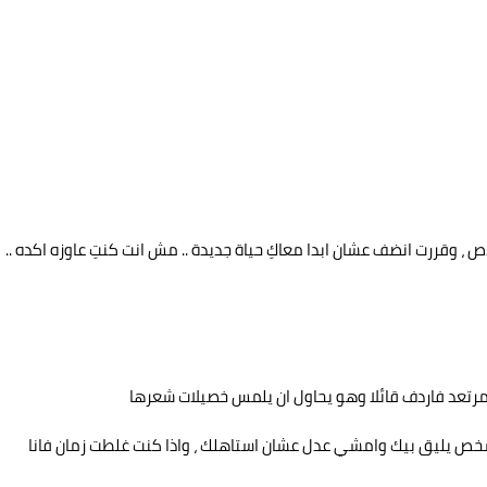
 ، وقررت انضف عشان ابدا معاكِ حياة جديدة .. مش انت كنتِ عاوزه اكده ..
مرتعد فاردف قائلا وهو يحاول ان يلمس خصيلات شعرها
 شخص يليق بيك وامشي عدل عشان استاهلك ، واذا كنت غلطت زمان فانا