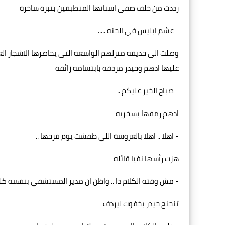
رددت من خلف صفى اسنانها المنطبقين بنبرة ساخرة
- عشم ابليس في الجنه .....
وصلت الى حديقه منزلهم الواسعه التى يحاصرها الاشجار العا
عليها ادهم وحيدر مردفه بابتسامه زائفه
- صباح الخير عليكم ..
ادهم رمقها بسخريه
- اهلا .. اهلا بالعروسة اللي طفشت يوم فرحها ..
هزت رأسها نفيا قائله
- مش وقته الكلام دا .. واظن ان مدير المستشفي بنفسه كلم ع
تنحنح حيدر بخفوت ليردف