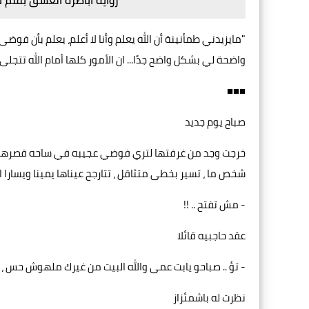
رواية اباطرة العشق بقلم 
‏"مايزيدني طمأنينة أن الله يعلم وأنا لا أعلم، يعلم بأن فو
واضحة لي بشكل واضح جدًا... ان الأمور كلها أمام الله تتجلى
■■■
صباح يوم جديد
خرجت وجد من غرفتها لتري فوضي عجيبه في ساحه قصرهم وال
شخص ما ، تسير بخطى متثاقل ، تتارجح عيناها يمينا ويسارا
- مش تفتح .. !!
عقد حاجبيه قائلا
- تؤ .. صباحو يابت عمى والله البيت من غيرك ملهوش حس ، جدى
نظرت له باشمئزاز