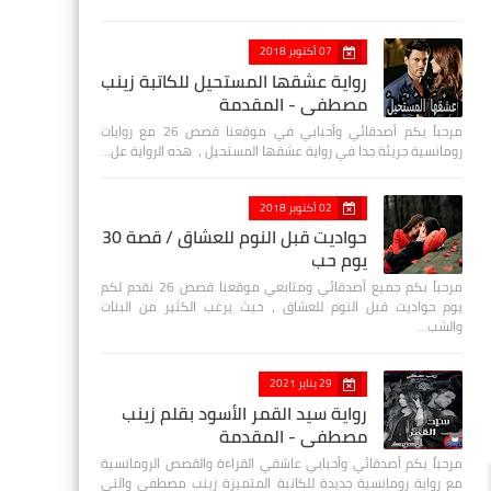
07 أكتوبر 2018
رواية عشقها المستحيل للكاتبة زينب
مصطفي - المقدمة
مرحباً بكم أصدقائي وأحبابي في موقعنا قصص 26 مع روايات
رومانسية جريئة جدا في رواية عشقها المستحيل ، هذه الرواية عل…
02 أكتوبر 2018
حواديت قبل النوم للعشاق / قصة 30
يوم حب
مرحباً بكم جميع أصدقائي ومتابعي موقعنا قصص 26 نقدم لكم
يوم حواديت قبل النوم للعشاق ، حيث يرغب الكثير من البنات
والشب…
29 يناير 2021
رواية سيد القمر الأسود بقلم زينب
مصطفي - المقدمة
مرحباً بكم أصدقائي وأحبابي عاشقي القراءة والقصص الرومانسية
مع رواية رومانسية جديدة للكاتبة المتميزة زينب مصطفى والتي