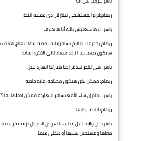
ياسر بترقب بس ايه
ريهام:لازم المستشفى تبلغ لأن دى عمليه انتحار
ياسر : لا ماتشغليش بالك أنا هاتصرف
ريهام بجديه انتو لازم تسافرو انت رفضت إنها تتعالج هنا ف
هايكون صعب جداا تاخد ميعاد تانى الفتره الجايه
ياسر : هى تقدر تسافر إحنا طيارتنا انهارد بليل
ريهام: ممكن لكن هتكون محتاجه رعايه خاصه
ياسر : تمام إن شاء الله هنسافر النهارده ممكن ادخلها بقا ؟؟
ريهام: اتفضل طبعا
ياسر دخل والمحاليل ف ايدها تعوض الدم الل نزفته قرب م
معاها ومستحيل يسبها أو يتخلى عنها