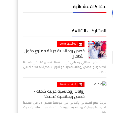
مشاركات عشوائية
المشاركات الشائعة
08 أكتوبر 2018
قصص رومانسية جريئة ممنوع دخول
الأطفال
مرحباً بكم أصدقائي وأحبابي في موقعنا قصص 26 في قسمنا
الجديد وهو قصص رومانسية جريئة واليوم سنقدم لكم قصة اعتني
بزهر…
13 أكتوبر 2018
روايات رومانسية عربية كاملة -
قصص رومانسية (محدث)
مرحباً بكم أصدقائي وأحبابي في موقعنا قصص 26 في قسمنا
الجديد وهو روايات رومانسية عربية كاملة - قصص رومانسية حيث
نقد…