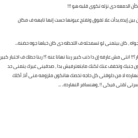
أن الدمعه دى نزله تكوى قلبه هو !!!
ين إيده،بدأت علا تفوق وتفتح عيونها حست إنها تايهه ف مكان
واه ، كان بيتمنى لو تسمحله ف اللحظه دى كان خباها جوه حضنه...
؟!! انتى مش عارفه إن دا ذنب كبير ربنا نهانا عنه ؟! ربنا حطك ف اختبار كبير
 جنبك وتخفف عنك لكنك مابتعترفيش بدا ، صدقينى غيرك يتمنى حد
هارده لا من دلوقتى كل حاجه تخصك هاتكون ملزومه منى أنا، أكلك
 ثقتى فيكى !! ،وهنسافر النهارده.. ...