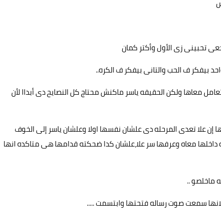
ش
عى تحبينى زى الأول وأكتر كمان
حد بيفكر ف الحب والتانى بيفكر ف الكره..
تعامل معاها ولكن الحقيقه ياسر ماكنش محتاج كل النصايح دى أبداا لأن
إن علا تعدى المرحله دى علشان نفسها اولا وعلشان ياسر إلى الخوف
نه داخلها معاه وعرفها سر علا،علشان كدا ضحكته قدامها هى متاكده انها
 ماخلصو ..
نها سمعت صوت رساله فتحتها وابتسمت .....