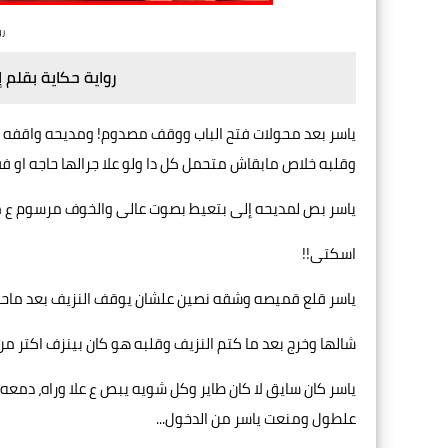
رو
رواية حكاية بقلم إ
ياسر بعد محولات فتح الباب ووقف مصدوم! ومديحه واقفه ور
وقلبه خلاص مابقاش متحمل كل دا ولو علا جرالها حاجه او 
ياسر بص لمديحه إلى بتعيط بصوت عالى والخوف مرسوم ع م
اسكتى!!
ياسر قلع قميصه وشقه نصين علشان يوقف النزيف بعد ماحاول
شالها وخرج بعد ما كتم النزيف وقلبه هو كان بينزف اكتر م
ياسر كان سايق لا كان طاير وكل شويه يبص ع علا وراه، دمع
علطول ومنعت ياسر من الدخول...