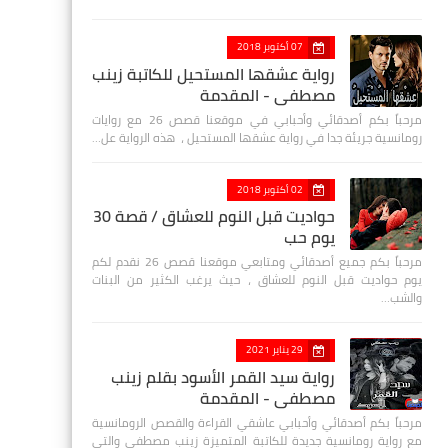
07 أكتوبر 2018
رواية عشقها المستحيل للكاتبة زينب
مصطفي - المقدمة
مرحباً بكم أصدقائي وأحبابي في موقعنا قصص 26 مع روايات
رومانسية جريئة جدا في رواية عشقها المستحيل ، هذه الرواية عل…
02 أكتوبر 2018
حواديت قبل النوم للعشاق / قصة 30
يوم حب
مرحباً بكم جميع أصدقائي ومتابعي موقعنا قصص 26 نقدم لكم
يوم حواديت قبل النوم للعشاق ، حيث يرغب الكثير من البنات
والشب…
29 يناير 2021
رواية سيد القمر الأسود بقلم زينب
مصطفي - المقدمة
مرحباً بكم أصدقائي وأحبابي عاشقي القراءة والقصص الرومانسية
مع رواية رومانسية جديدة للكاتبة المتميزة زينب مصطفى والتي