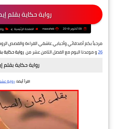
رواية حكاية بقلم إي
09 أكتوبر 2019
mawaheb
الصفحة الرئيسية
رواي
مرحباً بكم أصدقائي وأحبابي عاشقي القراءة والقصص الرو
26
و موعدنا اليوم مع الفصل الثامن عشر من
رواية حكاية بق
رواية حكاية بقلم إ
اقرأ أيضا:
رواية عشق 