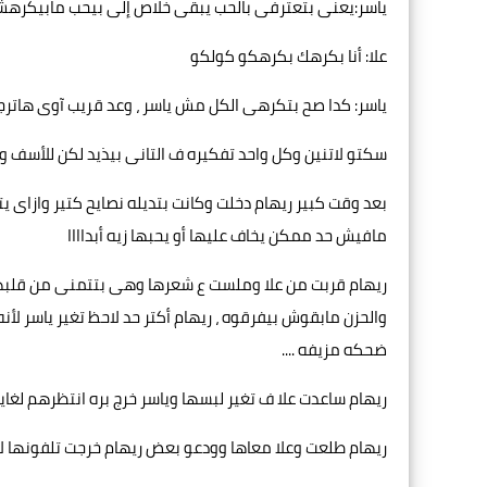
ياسر:يعنى بتعترفى بالحب يبقى خلاص إلى بيحب مابيكره
علا: أنا بكرهك بكرهكو كولكو
ياسر: كدا صح بتكرهى الكل مش ياسر ، وعد قريب آوى هاترج
سكتو لاتنين وكل واحد تفكيره ف التانى بيذيد لكن للأسف وا
بعد وقت كبير ريهام دخلت وكانت بتديله نصايح كتير وازاى ي
مافيش حد ممكن يخاف عليها أو يحبها زيه أبداااا
ريهام قربت من علا وملست ع شعرها وهى بتتمنى من قلبها 
والحزن مابقوش بيفرقوه ، ريهام أكتر حد لاحظ تغير ياسر لأ
ضحكه مزيفه ....
ريهام ساعدت علا ف تغير لبسها وياسر خرج بره انتظرهم لغايه
ريهام طلعت وعلا معاها وودعو بعض ريهام خرجت تلفونها لا