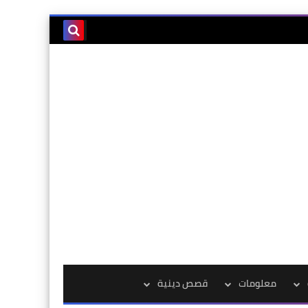
معلومات
قصص دينية