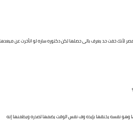
 مصر لأنك خفت حد يعرف بالى حصلها لكن دكتوره ساره لو اتأخرت عن ميعدها
نها وهو نفسه يخنقها بإيده وف نفس الوقت يضمها لصدره ويطمنها إنه