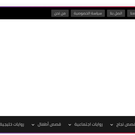
نا
اتصل بنا
سياسة الخصوصية
من نحن
صص نجاح
روايات اجتماعية
قصص أطفال
روايات خليجية