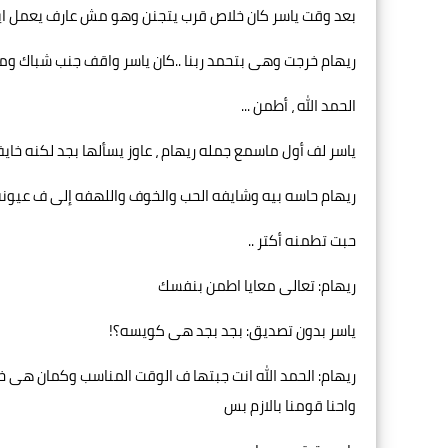
بعد وقت ياسر كان خلاص قرب يتجنن وهو مش عارف يعمل ايه 
ريهام خرجت وهى بتحمد ربنا ..كان ياسر واقف جنب شباك وم
الحمد الله ، أطمن ...
ياسر لف أول ماسمع جمله ريهام ، عاوز يسألها بجد لكنه خايف
ريهام حاسه بيه وشايفه الحب والخوف واللهفه إلى ف عيونه.
حبت تطمنه أكتر ..
ريهام: تعالى معايا اطمن بنفسك
ياسر بدون تصديق: بجد بجد هى كويسه؟!
ريهام: الحمد الله انت جبتها ف الوقت المناسب وكمان هى
واحنا قومنا بالازم بس