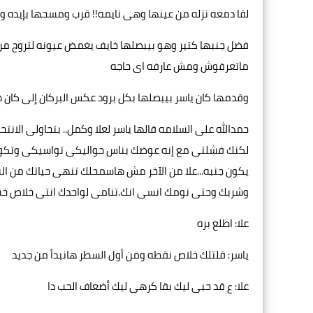
لقا دمعه نزله من عينها وهى نايمه!! قرب ومسحها بإيده وك
فضل جنبها كتير وهو بيبصلها خايف يغمض عيونه لتروح من ب
ماتعرفوش ومش عارفه اى حاجه
وقدمها كان ياسر بيبصلها بكل برود عكس البركان إلى كان ج
حمدالله على السلامه قالها ياسر لعلا وكمل.. بتحاولى الانتحار
لكنك فشلتى مع إنه عوضك بناس حواليكى تواسيكى وتكون
يكون جنبه...علا من الآخر مش هاسمحلك تنهى حياتك من الن
وشربك وحتى نومك انسى انك.تنامى لواحدك انتى خلاص خسرتى
علا: اطلع بره
ياسر: قلتلك خلاص نقطه ومن أول السطر هانبدأ من جديد
علا: ع قد حبى ليك بقا كرهى ليك أضعاف الحب دا