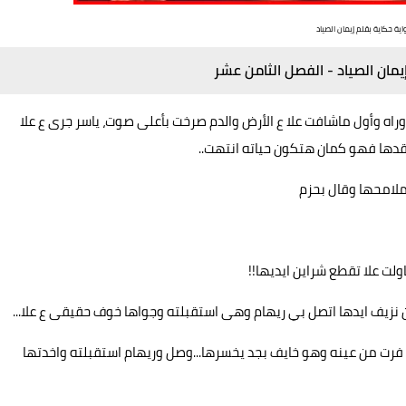
اية حكاية بقلم إيمان الصياد
يمان الصياد - الفصل الثامن عشر
اه وأول ماشافت علا ع الأرض والدم صرخت بأعلى صوت، ياسر جرى ع علا
فقدها فهو كمان هتكون حياته انتهت..
لامحها وقال بحزم
ت علا تقطع شراين ايديها!!
ن نزيف ايدها اتصل بي ريهام وهى استقبلته وجواها خوف حقيقى ع علا...
ه فرت من عينه وهو خايف بجد يخسرها...وصل وريهام استقبلته واخدتها