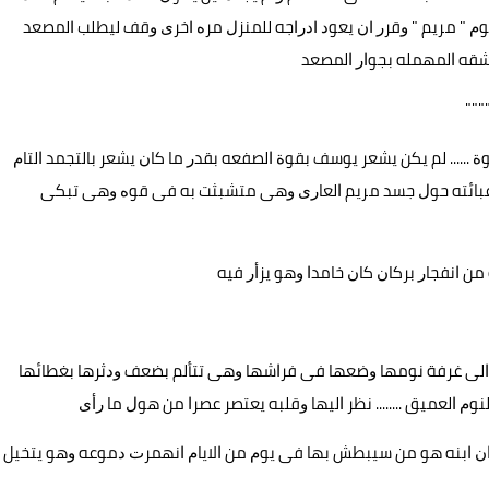
 ﻣﺮﻳﻢ " ﻭﻗﺮﺭ ﺍﻥ ﻳﻌﻮﺩ ﺍﺩﺭﺍﺟﻪ ﻟﻠﻤﻨﺰﻝ ﻣﺮﻩ ﺍﺧﺮﻯ ﻭﻗﻒ ﻟﻴﻄﻠﺐ ﺍﻟﻤﺼﻌﺪ
ﺸﻘﻪ ﺍﻟﻤﻬﻤﻠﻪ ﺑﺠﻮﺍﺭ ﺍﻟﻤﺼﻌﺪ
"""
...... ﻟﻢ ﻳﻜﻦ ﻳﺸﻌﺮ ﻳﻮﺳﻒ ﺑﻘﻮﺓ ﺍﻟﺼﻔﻌﻪ ﺑﻘﺪﺭ ﻣﺎ ﻛﺎﻥ ﻳﺸﻌﺮ ﺑﺎﻟﺘﺠﻤﺪ ﺍﻟﺘﺎﻡ
 ﻋﺒﺎﺋﺘﻪ ﺣﻮﻝ ﺟﺴﺪ ﻣﺮﻳﻢ ﺍﻟﻌﺎﺭﻯ ﻭﻫﻰ ﻣﺘﺸﺒﺜﺖ ﺑﻪ ﻓﻰ ﻗﻮﻩ ﻭﻫﻰ ﺗﺒﻜﻰ
ﻦ ﺍﻧﻔﺠﺎﺭ ﺑﺮﻛﺎﻥ ﻛﺎﻥ ﺧﺎﻣﺪﺍ ﻭﻫﻮ ﻳﺰﺃﺭ ﻓﻴﻪ
ﺍﻟﻰ ﻏﺮﻓﺔ ﻧﻮﻣﻬﺎ ﻭﺿﻌﻬﺎ ﻓﻰ ﻓﺮﺍﺷﻬﺎ ﻭﻫﻰ ﺗﺘﺄﻟﻢ ﺑﻀﻌﻒ ﻭﺩﺛﺮﻫﺎ ﺑﻐﻄﺎﺋﻬﺎ
ﻟﻌﻤﻴﻖ ........ ﻧﻈﺮ ﺍﻟﻴﻬﺎ ﻭﻗﻠﺒﻪ ﻳﻌﺘﺼﺮ ﻋﺼﺮﺍ ﻣﻦ ﻫﻮﻝ ﻣﺎ ﺭﺃﻯ
ﻴﻞ ﺍﻥ ﺍﺑﻨﻪ ﻫﻮ ﻣﻦ ﺳﻴﺒﻄﺶ ﺑﻬﺎ ﻓﻰ ﻳﻮﻡ ﻣﻦ ﺍﻻﻳﺎﻡ ﺍﻧﻬﻤﺮﺕ ﺩﻣﻮﻋﻪ ﻭﻫﻮ ﻳﺘﺨﻴﻞ