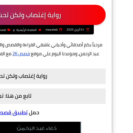
رواية إغتصاب ولكن تح
01 أبريل 2020
mawaheb
الصفحة الرئيسية
قصص 
مرحباً بكم أصدقائي وأحبابي عاشقي القراءة والقصص وال
عبد الرحمن, وموعدنا اليوم علي موقع
قصص 26
مع الفص
رواية إغتصاب ولكن ت
تابع من هنا: 
حمل
تطبيق قصص و