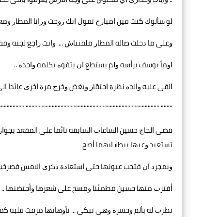
ﻟﻮ ﺳﺄﻟﻮﻙ ﻛﻨﺖ ﻓﻴﻦ ﺍﻣﺒﺎﺭﺡ ﺗﻘﻮﻝ ﺍﻧﻚ ﺭﻭﺣﺖ ﻭﺭﺍﻧﺎ ﺍﻟﻤﻄﺎﺭ ﻭﻣ
ﻭﻋﻠﻰ ﻣﺎ ﺩﺧﻠﺖ ﺻﺎﻟﻪ ﺍﻟﻤﻄﺎﺭ ﻣﻠﻘﺘﻨﺎﺵ .... ﻭﺍﻧﺖ ﺭﺍﺟﻊ ﻟﺠﻨﻪ ﻭﻗ
ﺍﻭﻣﺄ ﻳﻮﺳﻒ ﺑﺮﺃﺳﻪ ﻭﻟﻢ ﻳﺴﺘﻄﻊ ﺍﻥ ﻳﺘﻔﻮﻩ ﺑﻜﻠﻤﻪ ﻭﺍﺣﺪﻩ ..
ﺍﻟﻘﻰ ﻋﻠﻴﻪ ﻭﺍﻟﺪﻩ ﻧﻈﺮﺓ ﺍﺣﺘﻘﺎﺭ ﻭﺑﻐﺾ ﻭﺧﺮﺝ ﻣﺮﺓ ﺍﺧﺮﻯ ﻋﺎﺋﺪﺍ ﺍﻟ
 """""""""""""""""""""""""""""""""""""""""""""" """""""""""""
ﻗﻀﻰ ﺍﻟﺤﺎﺝ ﺣﺴﻴﻦ ﺍﻟﺴﺎﻋﺎﺕ ﺍﻟﺴﺎﺑﻘﻪ ﻧﺎﺋﻤﺎ ﻋﻠﻰ ﺍﻟﻤﻘﻌﺪ ﺑﺠﻮﺍ
ﺗﺴﺘﻌﻴﺪ ﻭﻋﻴﻬﺎ ﺑﺒﻂﺀ ﺍﻳﻬﻤﺎ ﺃﺻﺢ
ﻭﺑﻤﺠﺮﺩ ﺍﻥ ﻓﺘﺤﺖ ﻋﻴﻮﻧﻬﺎ ﺣﺘﻰ ﺍﺳﺘﻌﺎﺩﺓ ﺫﻛﺮﻯ ﺍﻻﻣﺲ ﻓﺼﺮﺧﺖ
ﺃﻗﺘﺮﺏ ﻣﻨﻬﺎ ﺣﺴﻴﻦ ﻣﻄﻤﺌﻨﺎ ﻭﻣﺴﺢ ﻋﻠﻰ ﺷﻌﺮﻫﺎ ﻭﺃﺣﺘﻀﻨﻬﺎ .. ﻭﻫﻮ
ﻧﻈﺮﺕ ﻟﻪ ﺑﺄﻟﻢ ﻭﺣﺴﺮﺓ ﻭﻫﻰ ﺗﺒﻜﻰ ... ﺗﺄﻭﻫﺎﺗﻬﺎ ﻣﺰﻗﺖ ﻗﻠﺒﻪ ﻛﻤ