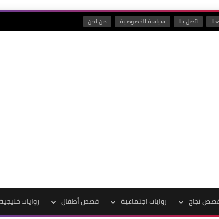
نا
اتصل بنا
سياسة الخصوصية
من نحن
صص نجاح
روايات اجتماعية
قصص أطفال
روايات خليجية