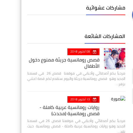
مشاركات عشوائية
المشاركات الشائعة
08 أكتوبر 2018
قصص رومانسية جريئة ممنوع دخول
الأطفال
مرحباً بكم أصدقائي وأحبابي في موقعنا قصص 26 في قسمنا
الجديد وهو قصص رومانسية جريئة واليوم سنقدم لكم قصة اعتني
بزهر…
13 أكتوبر 2018
روايات رومانسية عربية كاملة -
قصص رومانسية (محدث)
مرحباً بكم أصدقائي وأحبابي في موقعنا قصص 26 في قسمنا
الجديد وهو روايات رومانسية عربية كاملة - قصص رومانسية حيث
نقد…