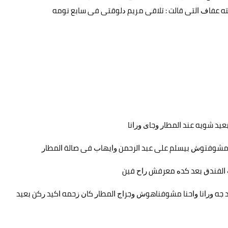
ﺘﻪ ﻋﻔﺎﻑ ﺍﻟﺘﻰ ﻗﺎﻟﺖ : ﺗﻼﻗﻰ ﻣﺮﻳﻢ ﺩﻟﻮﻗﺘﻰ ﻓﻰ ﺳﺎﺑﻊ ﻧﻮﻣﻪ
ﻌﻴﺪ ﺷﻮﻳﻪ ﻋﻨﺪ ﺍﻟﻤﻄﺎﺭ ﻭﺟﺎﻯ ﻭﺭﺍﻧﺎ
 ﻣﺸﻮﻓﺘﻮﺵ ﺑﻴﺴﻠﻢ ﻋﻠﻰ ﻋﺒﺪ ﺍﻟﺮﺣﻤﻦ ﻭﺍﻳﻬﺎﺏ ﻓﻰ ﺻﺎﻟﺔ ﺍﻟﻤﻄﺎﺭ
ﺑﺎﺏ ﺍﻟﻔﻨﺪﻕ ﺑﻌﺪ ﻛﺪﻩ ﻣﻌﺮﻓﺶ ﺭﺍﺡ ﻓﻴﻦ
 ﺟﻪ ﻭﺭﺍﻧﺎ ﻭﺍﺣﻨﺎ ﻣﺸﻮﻓﻨﺎﻫﻮﺵ ﻭﺟﺮﺍﺝ ﺍﻟﻤﻄﺎﺭ ﻛﺎﻥ ﺯﺣﻤﻪ ﺍﻛﻴﺪ ﺭﻛﻦ ﺑﻌﻴﺪ