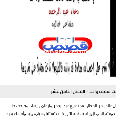
حت سقف واحد - الفصل الثامن عشر
 ﻋﺎﺋﺪﻩ ﻣﻦ ﺍﻟﻤﻄﺎﺭ ﺑﻌﺪ ﺗﻮﺩﻳﻊ ﻋﺒﺪﺍﻟﺮﺣﻤﻦ ﻭﺍﻳﻤﺎﻥ ﻭﺍﻳﻬﺎﺏ ﻭﻓﺮﺣﻪ ﺩﺧﻠﺖ
ﺎﺀ ﻭﻓﺘﺢ ﺍﻟﺒﺎﺏ ﻟﺰﻭﺟﺘﻪ ﻓﺎﻃﻤﻪ ﺍﻟﺘﻰ ﻛﺎﻧﺖ ﺗﺴﺘﻘﻞ ﺳﻴﺎﺭﺓ ﻭﻟﻴﺪ ﻭﺃﻣﺴﻚ ﻳﺪﻳﻬﺎ