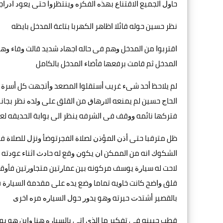
ﺣﺎﻭﻝ ﺍﻟﺠﻤﻴﻊ ﺍﻻﻗﺘﻨﺎﻉ ﺑﻬﺬﻩ ﺍﻟﻔﻜﺮﻩ ﻭﻳﻨﺘﻈﺮﻭﺍ ﺣﺘﻰ ﻳﻌﻮﺩ ﺍﺩﺭﺍ
ﻧﻈﺮ ﺣﺴﻴﻦ ﺣﻮﻟﻪ ﻗﺎﺋﻼ ﺍﻇﺎﻫﺮ ﺍﻟﻜﻬﺮﺑﺎ ﺑﺘﺎﻋﺔ ﺍﻟﻤﺪﺧﻞ ﺑﺎﻳﻈﻪ
ﺍﻗﺘﺮﺑﻮﺍ ﻣﻦ ﺍﻟﻤﺪﺧﻞ ﻭﻫﻢ ﻓﻰ ﺣﺎﻟﻪ ﺍﺟﻬﺎﺩ ﺷﺪﻳﺪ ﻗﺎﻟﺖ ﻭﻓﺎﺀ ﻭﻫﻰ 
ﺍﻟﻤﺪﺧﻞ ﺛﻢ ﻗﺎﻣﺖ ﺑﺮﻓﻌﻬﺎ ﻓﺄﺿﺎﺀ ﺍﻟﻤﺪﺧﻞ ﺑﺎﻟﻜﺎﻣﻞ
ﻟﻢ ﻳﻼﺣﻆ ﺃﺣﺪ ﺷﻰﺀ ﻏﺮﻳﺐ ﺃﺳﺘﻘﻠﻮﺍ ﺍﻟﻤﺼﻌﺪ ﻭﺃﺗﺠﻬﺖ ﻛﻞ ﺃﺳﺮﺓ ﺍ
ﺍﻟﺤﺎﺝ ﺣﺴﻴﻦ ﻟﻢ ﻳﻤﻨﻌﻪ ﺍﻻﺭﻫﺎﻕ ﻣﻦ ﺍﻟﻘﻠﻖ ﻋﻠﻰ ﻭﻟﺪﻩ ﻧﻈﺮ ﺑﺠﺎ
ﻓﺘﺮﻛﻬﺎ ﻧﺎﺋﻤﻪ ﻭﻭﻗﻒ ﻓﻰ ﺍﻟﺸﺮﻓﻪ ﻳﻨﻈﺮ ﺍﻟﻰ ﺑﻮﺍﺑﺔ ﺍﻟﺤﺪﻳﻘﻪ ﻟﻌﻠﻪ
ﻇﻞ ﻣﺘﺮﻗﺒﺎ ﺣﺘﻰ ﺃﺫﻥ ﺍﻟﻤﺆﺫﻥ ﻟﺼﻼﺓ ﺍﻟﻔﺠﺮﺗﻮﺿﺄ ﻭﻧﺰﻝ ﻟﻠﺼﻼﺓ ﻓﻰ
ﺍﻟﺸﻜﻮﻙ ﺍﻧﻪ ﻣﻦ ﺍﻟﻤﻤﻜﻦ ﺍﻥ ﻳﻜﻮﻥ ﻭﻗﻊ ﻟﻪ ﺣﺎﺩﺙ ﺍﺛﻨﺎﺀ ﻋﻮﺩﺗﻪ 
ﻻﺣﺖ ﻟﻪ ﺳﻴﺎﺭﺓ ﻳﻮﺳﻒ ﻣﺮﻛﻮﻧﻪ ﺑﻴﻦ ﻋﻤﺎﺭﺗﻴﻦ ﻣﺘﺠﺎﻭﺭﺗﻴﻦ ﻓﺄﻭﻗﻒ
ﻗﻠﻖ ﻭﺍﺿﺢ ﻛﺎﻧﺖ ﺧﺎﻭﻳﻪ ﺗﻤﺎﻣﺎ ﻭﺿﻊ ﻳﺪﻩ ﻋﻠﻰ ﻣﻘﺪﻣﺔ ﺍﻟﺴﻴﺎﺭﺓ ﻓ
ﺑﺎﻟﻘﺼﻴﺮ ﺃﺷﺘﺪﺕ ﺣﻴﺮﺗﻪ ﻭﻫﻮ ﻳﺪﻭﺭ ﺣﻮﻝ ﺍﻟﺴﻴﺎﺭﻩ ﻣﺮﻩ ﺍﺧﺮﻯ
ﻗﻄﺐ ﺟﺒﻴﻨﻪ ﻓﻰ ﺗﻔﻜﻴﺮ ﻣﺎ ﺍﻟﺬﻯ ﺍﺗﻰ ﺑﺎﻟﺴﻴﺎﺭﻩ ﻫﻨﺎ ﻭﺍﻳﻦ ﻫﻮ ﻳ