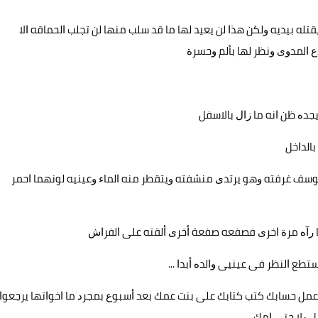
ﻘﺘﻠﻪ ﺑﻴﺪﻳﻪ ﻭﻟﻜﻦ ﻫﺬﺍ ﻟﻦ ﻳﻌﻴﺪ ﻟﻬﺎ ﻣﺎ ﻗﺪ ﺳﻠﺐ ﻣﻨﻬﺎ ﻟﻦ ﺗﺠﻠﺐ ﺍﻟﺤﻤﺎﻗﻪ ﺍﻻ
ﺍﻟﻤﺪﻭﻯ ﻭﻧﻈﺮ ﻟﻬﺎ ﺑﺄﻟﻢ ﻭﺣﺴﺮﺓ
ﺪﻩ ﻇﻦ ﺍﻧﻪ ﻣﺎ ﺯﺍﻝ ﺑﺎﻻﺳﻔﻞ
ﺎﻟﺪﺍﺧﻞ
ﺧﻞ ﻳﻮﺳﻒ ﻏﺮﻓﺘﻪ ﻭﻫﻮ ﻳﺮﺗﺪﻯ ﻣﻨﺸﻔﺘﻪ ﻭﻳﺘﻘﻄﺮ ﻣﻨﻪ ﺍﻟﻤﺎﺀ ﻭﻋﻴﻨﻴﻪ ﻟﻮﻧﻬﻤﺎ ﺍﺣﻤﺮ
ﻤﺎ ﺭﺁﻩ ﻣﺮﺓ ﺍﺧﺮﻯ ﻓﺼﻔﻌﻪ ﺻﻔﻌﺔ ﺃﺧﺮﻯ ﺃﻟﻘﺘﻪ ﻋﻠﻰ ﺍﻟﻔﺮﺍﺵ
 ﺍﻟﻨﻈﺮ ﻓﻰ ﻋﻴﻨﻴﻰ ﻭﺍﻟﺪﻩ ﺃﺑﺪﺍ ...
ﺍﻋﻤﻞ ﺣﺴﺎﺑﻚ ﻛﺘﺐ ﻛﺘﺎﺑﻚ ﻋﻠﻰ ﺑﻨﺖ ﻋﻤﻚ ﺑﻌﺪ ﺃﺳﺒﻮﻉ ﺑﻤﺠﺮﺩ ﻣﺎ ﺍﺧﻮﺍﺗﻬﺎ ﻳﺮﺟﻌﻮﺍ
 ﻭﻻ ﺣﺘﻰ ﺍﻣﻚ ....