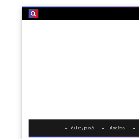
معلومات
قصص دينية