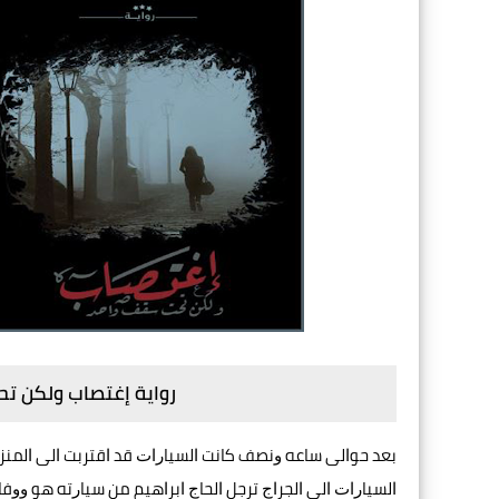
رواية إغتصاب ولكن ت
ﺑﻌﺪ ﺣﻮﺍﻟﻰ ﺳﺎﻋﻪ ﻭﻧﺼﻒ ﻛﺎﻧﺖ ﺍﻟﺴﻴﺎﺭﺍﺕ ﻗﺪ ﺍﻗﺘﺮﺑﺖ ﺍﻟﻰ ﺍﻟﻤﻨﺰﻝ
ﺍﻟﺴﻴﺎﺭﺍﺕ ﺍﻟﻰ ﺍﻟﺠﺮﺍﺝ ﺗﺮﺟﻞ ﺍﻟﺤﺎﺝ ﺍﺑﺮﺍﻫﻴﻢ ﻣﻦ ﺳﻴﺎﺭﺗﻪ ﻫﻮ ﻭﻭﻓ