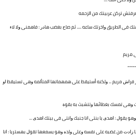
ﻌﺮﻓﺘﺶ ﺗﺮﻛﻦ ﻋﺮﺑﻴﺘﻚ ﻣﻦ ﺍﻟﺰﺣﻤﻪ
ﻔﺘﻚ ﻓﻰ ﺍﻟﻄﺮﻳﻖ ﻭﺍﺧﺮﺗﻚ ﺳﺎﻋﻪ ..... ﺛﻢ ﺻﺎﺡ ﺑﻐﻀﺐ ﻫﺎﺩﺭ : ﻓﺎﻫﻤﻨﻰ ﻭﻻ ﻻﺀ
ﻰ ﻣﺮﻳﻢ
""""
ﺭ ﻓﺮﺍﺵ ﻣﺮﻳﻢ ... ﻭﻟﻜﻨﻪ ﺃﺳﺘﻴﻘﻆ ﻋﻠﻰ ﻫﻤﻬﻤﺎﺗﻬﺎ ﺍﻟﻤﺘﺄﻟﻤﻪ ﻭﻫﻰ ﺗﺴﺘﻴﻘﻆ ﺍﻭ
 ﻭﻫﻰ ﺗﻤﺴﻚ ﺑﻐﻄﺎﺋﻬﺎ ﻭﺗﺘﺸﺒﺚ ﺑﻪ ﺑﻘﻮﺓ
 ﻳﻘﻮﻝ : ﺍﻫﺪﻯ ﻳﺎ ﺑﻨﺘﻰ ﺍﻧﺎ ﺟﻨﺒﻚ ﻭﺍﻧﺘﻰ ﻓﻰ ﺑﻴﺘﻚ ﺍﻫﺪﻯ ...
ﺎ ﺯﺍﺩﺕ ﻣﻦ ﻏﻀﺒﻪ ﻋﻠﻰ ﻧﻔﺴﻪ ﻭﻋﻠﻰ ﻭﻟﺪﻩ ﻭﻫﻮ ﻳﺴﻤﻌﻬﺎ ﺗﻘﻮﻝ ﺑﻬﺴﺘﺮﻳﺎ : ﺍﻧﺎ