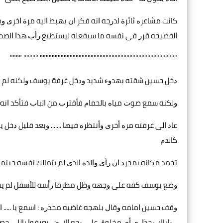
ﻛﺎﻧﺖ ﻣﺸﺎﻋﺮﻩ ﺛﺎﺋﺮﺓ ﻟﺪﺭﺟﻪ ﺍﻧﻪ ﻓﻜﺮ ﺍﻥ ﻳﻬﺒﻂ ﺍﻟﻴﻪ ﻣﺮﺓ ﺍﺧﺮﻯ ﻭﻳ
ﺍﻟﻔﻀﻴﺤﻪ ﻗﺮﺭ ﻓﻰ ﻧﻔﺴﻪ ﻣﺎ ﺳﻴﻔﻌﻠﻪ ﻟﻴﺴﺘﻄﻴﻊ ﺭﺃﺏ ﻫﺬﺍ ﺍﻟﺼﺪﻉ 
"""""""""""""""""""""""""""""""""""""""""""""" """"" """"
ﺩﺧﻞ ﺣﺴﻴﻦ ﺷﻘﺘﻪ ﺑﻬﺪﻭﺀ ﺷﺪﻳﺪ ﻭﺩﺧﻞ ﻏﺮﻓﺔ ﻳﻮﺳﻒ ﻭﻟﻜﻨﻪ ﻟﻢ ﻳﺠ
ﻭﻟﻜﻨﻪ ﺳﻤﻊ ﺻﻮﺕ ﻣﻴﺎﻩ ﺑﺎﻟﺤﻤﺎﻡ ﻓﺄﻗﺘﺮﺏ ﻣﻦ ﺍﻟﺒﺎﺏ ﻓﺘﺄﻛﺪ ﺍﻧﻪ ﺑ
ﻋﺎﺩ ﺍﻟﻰ ﻏﺮﻓﺘﻪ ﻣﺮﻩ ﺃﺧﺮﻯ ﻭﺃﻧﺘﻈﺮﻩ ﻓﻴﻬﺎ ....... ﻭﺑﻌﺪ ﻗﻠﻴﻞ ﺩ
ﻛﺎﻟﺪﻡ
ﺗﺠﻤﺪ ﻣﻜﺎﻧﻪ ﺑﻤﺠﺮﺩ ﺍﻥ ﺭﺃﻯ ﻭﺍﻟﺪﻩ ﺍﻟﺬﻯ ﻟﻢ ﻳﺘﻤﺎﻟﻚ ﻧﻔﺴﻪ ﺣﻴﻨ
ﻭﺿﻊ ﻳﻮﺳﻒ ﻛﻔﻪ ﻋﻠﻰ ﻭﺟﻬﻪ ﻭﻇﻞ ﻣﻄﺮﻗﺎ ﺭﺃﺳﻪ ﻟﻸﺳﻔﻞ ﻟﻢ ﻳﺴﺘﻄﻊ
ﻭﻗﻒ ﺣﺴﻴﻦ ﺍﻣﺎﻣﻪ ﻭﻗﺎﻝ ﺑﻠﻬﺠﻪ ﻏﺎﺿﺒﻪ ﻣﺤﺬﺭﻩ : ﺍﺳﻤﻊ ﻳﺎ ..... 
.. ﻭﺍﻳﺎﻙ ﻭﺣﺬﺍﺭﻯ ﺃﻱ ﻣﺨﻠﻮﻕ ﻋﻠﻰ ﻭﺟﻪ ﺍﻻﺭﺽ ﻳﻌﺮﻓﻮﺍ ﺑﺎﻟﻠﻰ ﺣﺼﻞ