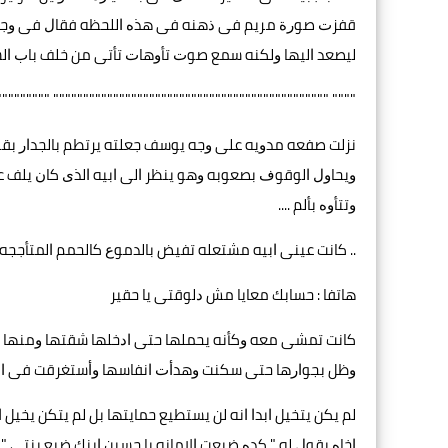
ﻗﻔﺰﺕ ﺻﻮﺭﺓ ﻣﺮﻳﻢ ﻓﻰ ﺫﻫﻨﻪ ﻓﻰ ﻫﺬﻩ ﺍﻟﻠﺤﻈﻪ ﻓﻘﺎﻝ ﻓﻰ ﻭﺟﻮﻡ "
ﻟﻴﺼﻌﺪ ﺍﻟﻴﻬﺎ ﻭﻟﻜﻨﻪ ﺳﻤﻊ ﺻﻮﺕ ﺗﺄﻭﻫﺎﺕ ﺗﺄﺗﻰ ﻣﻦ ﺧﻠﻒ ﺑﺎﺏ ﺍﻟ
" """""""""""""""""""""""""""""""""""""""""""""" """"""""""""
ﻧﺰﻟﺖ ﺻﻔﻌﻪ ﻣﺪﻭﻳﻪ ﻋﻠﻰ ﻭﺟﻪ ﻳﻮﺳﻒ ﺟﻌﻠﺘﻪ ﻳﺮﺗﻄﻢ ﺑﺎﻟﺠﺪﺍﺭ ﺑﻘﻮﺓ 
ﻭﻳﺤﺎﻭﻝ ﺍﻟﻮﻗﻮﻑ ﺑﺼﻌﻮﺑﻪ ﻭﻫﻮ ﻳﻨﻈﺮ ﺍﻟﻰ ﺍﺑﻴﻪ ﺍﻟﺬﻯ ﻛﺎﻥ ﻳﻠﻒ
ﻭﺗﺘﺄﻭﻩ ﺑﺄﻟﻢ ....
.. ﻛﺎﻧﺖ ﻋﻴﻨﻰ ﺍﺑﻴﻪ ﻣﺸﺘﻌﻠﻪ ﺗﻔﻴﺾ ﺑﺎﻟﺪﻣﻮﻉ ﻛﺎﻟﺤﻤﻢ ﺍﻟﻤﺘﺄﺟﺠﻪ ﻣ
ﻫﺎﺗﻔﺎ : ﺣﺴﺎﺑﻚ ﻣﻌﺎﻳﺎ ﻣﺶ ﺩﻟﻮﻗﺘﻰ ﻳﺎ ﺣﻘﻴﺮ
ﻛﺎﻧﺖ ﺗﻤﺸﻰ ﻣﻌﻪ ﻭﻛﺄﻧﻪ ﻳﺤﻤﻠﻬﺎ ﺣﺘﻰ ﺍﺩﺧﻠﻬﺎ ﺷﻘﺘﻬﺎ ﻭﻣﻨﻬﺎ 
ﻭﻇﻞ ﺑﺠﻮﺍﺭﻫﺎ ﺣﺘﻰ ﺳﻜﻨﺖ ﻭﻫﺪﺃﺕ ﺍﻧﻔﺎﺳﻬﺎ ﻭﺃﺳﺘﻐﺮﻗﺖ ﻓﻰ ﺍﻟﻨﻮﻡ ﺍ
ﻟﻢ ﻳﻜﻦ ﻳﺘﺨﻴﻞ ﺍﺑﺪﺍ ﺍﻧﻪ ﻟﻦ ﻳﺴﺘﻄﻴﻊ ﺣﻤﺎﻳﺘﻬﺎ ﺑﻞ ﻟﻢ ﻳﺘﻜﻦ ﻳﺨ
ﺍﺧﺎﻩ ﻳﻘﻮﻝ ﻟﻪ " ﻛﺪﻩ ﺿﻴﻌﺖ ﺍﻻﻣﺎﻧﻪ ﻳﺎ ﺣﺴﻴﻦ ﺍﺑﻨﻚ ﺿﻴﻊ ﺑﻨﺘﻰ "