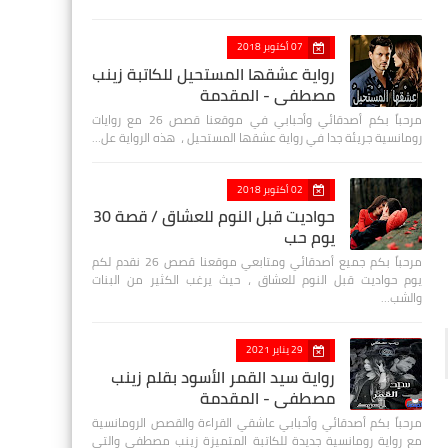
07 أكتوبر 2018
رواية عشقها المستحيل للكاتبة زينب
مصطفي - المقدمة
مرحباً بكم أصدقائي وأحبابي في موقعنا قصص 26 مع روايات
رومانسية جريئة جدا في رواية عشقها المستحيل ، هذه الرواية عل…
02 أكتوبر 2018
حواديت قبل النوم للعشاق / قصة 30
يوم حب
مرحباً بكم جميع أصدقائي ومتابعي موقعنا قصص 26 نقدم لكم
يوم حواديت قبل النوم للعشاق ، حيث يرغب الكثير من البنات
والشب…
29 يناير 2021
رواية سيد القمر الأسود بقلم زينب
مصطفي - المقدمة
مرحباً بكم أصدقائي وأحبابي عاشقي القراءة والقصص الرومانسية
مع رواية رومانسية جديدة للكاتبة المتميزة زينب مصطفى والتي