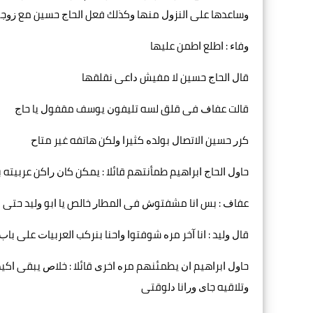
ﻭﺳﺎﻋﺪﻫﺎ ﻋﻠﻰ ﺍﻟﻨﺰﻭﻝ ﻣﻨﻬﺎ ﻭﻛﺬﻟﻚ ﻓﻌﻞ ﺍﻟﺤﺎﺝ ﺣﺴﻴﻦ ﻣﻊ ﺯﻭﺟ
ﻭﻓﺎﺀ : ﺍﻃﻠﻊ ﺍﻃﻤﻦ ﻋﻠﻴﻬﺎ
ﻗﺎﻝ ﺍﻟﺤﺎﺝ ﺣﺴﻴﻦ ﻻ ﻣﻔﻴﺶ ﺩﺍﻋﻰ ﻧﻘﻠﻘﻬﺎ
ﻗﺎﻟﺖ ﻋﻔﺎﻑ ﻓﻰ ﻗﻠﻖ ﻟﺴﻪ ﺗﻠﻴﻔﻮﻥ ﻳﻮﺳﻒ ﻣﻘﻔﻮﻝ ﻳﺎ ﺣﺎﺝ
ﻛﺮﺭ ﺣﺴﻴﻦ ﺍﻻﺗﺼﺎﻝ ﺑﻮﻟﺪﻩ ﻛﺜﻴﺮﺍ ﻭﻟﻜﻦ ﻫﺎﺗﻔﻪ ﻏﻴﺮ ﻣﺘﺎﺡ
ﺣﺎﻭﻝ ﺍﻟﺤﺎﺝ ﺍﺑﺮﺍﻫﻴﻢ ﻃﻤﺄﻧﺘﻬﻢ ﻗﺎﺋﻼ : ﻳﻤﻜﻦ ﻛﺎﻥ ﺭﺍﻛﻦ ﻋﺮﺑﻴﺘﻪ ﺑ
ﻋﻔﺎﻑ : ﺑﺲ ﺍﻧﺎ ﻣﺸﻔﺘﻮﺵ ﻓﻰ ﺍﻟﻤﻄﺎﺭ ﺧﺎﻟﺺ ﻳﺎ ﺍﺑﻮ ﻭﻟﻴﺪ ﺣﺘﻰ
ﻗﺎﻝ ﻭﻟﻴﺪ : ﺍﻧﺎ ﺁﺧﺮ ﻣﺮﻩ ﺷﻮﻓﺘﻮﺍ ﻭﺍﺣﻨﺎ ﺑﻨﺮﻛﺐ ﺍﻟﻌﺮﺑﻴﺎﺕ ﻋﻠﻰ 
ﺣﺎﻭﻝ ﺍﺑﺮﺍﻫﻴﻢ ﺍﻥ ﻳﻄﻤﺌﻨﻬﻢ ﻣﺮﻩ ﺍﺧﺮﻯ ﻗﺎﺋﻼ : ﺧﻼﺹ ﻳﺒﻘﻰ ﺍﻛﻴﺪ
ﻭﺗﻼﻗﻴﻪ ﺟﺎﻯ ﻭﺭﺍﻧﺎ ﺩﻟﻮﻗﺘﻰ