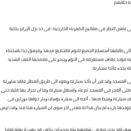
ﺟﻪ ﺧﻠﻔﻬﻢ
ﺗﻤﻌﻦ ﺍﻟﻨﻈﺮ ﻓﻰ ﻣﻔﺎﺗﻴﺢ ﺍﻟﻜﻬﺮﺑﺎﺀ ﺍﻟﺨﺎﺭﺟﻴﻪ : ﻓﻰ ﺣﺪ ﻧﺰﻝ ﺍﻟﺰﺭﺍﻳﺮ ﺑﺘﺎﻋﺔ
ﻟﻰ ﻃﺎﺑﻘﻬﺎ ﺃﺳﺘﺴﻠﻢ ﺍﻟﺠﻤﻴﻊ ﻟﻠﻨﻮﻡ ﻓﺎﻟﺠﻤﻴﻊ ﻣﺠﻬﺪ ﻭﻣﺮﻫﻖ ﺟﺪﺍ ﺑﺎﺳﺘﺜﻨﺎﺀ
ﻧﺒﻪ ﻓﻮﺟﺪ ﻋﻔﺎﻑ ﻣﺴﺘﻐﺮﻗﻪ ﻓﻰ ﺍﻟﻨﻮﻡ ﻭﻳﺒﺪﻭ ﻋﻠﻰ ﻣﻼﻣﺤﻬﺎ ﺍﻟﺘﻌﺐ ﺍﻟﺸﺪﻳﺪ
 ﻳﺠﺪﻩ ﻋﺎﺋﺪﺍ ﺑﺴﻴﺎﺭﺗﻪ
 ﺍﻟﻤﺴﺠﺪ ﻭﻗﺪ ﻗﺮﺭ ﺃﻥ ﻳﺄﺧﺬ ﺳﻴﺎﺭﺗﻪ ﻭﻳﻌﻮﺩ ﺍﻟﻰ ﻃﺮﻳﻖ ﺍﻟﻤﻄﺎﺭ ﻓﻠﻘﺪ ﺳﺎﻭﺭﺗﻪ
ﺻﻠﻰ ﺍﻟﻔﺠﺮ ﻓﻰ ﺍﻟﻤﺴﺠﺪ ﺛﻢ ﻋﺎﺩ ﻭﺍﺳﺘﻘﻞ ﺳﻴﺎﺭﺗﻪ ﻭﻣﺎ ﺍﻥ ﺗﺤﺮﻙ ﺑﻬﺎ ﻗﻠﻴﻼ ﺣﺘﻰ
 ﺳﻴﺎﺭﺗﻪ ﻭﻫﺒﻂ ﻣﻨﻬﺎ .. ﺃﺗﺠﻪ ﺍﻟﻰ ﺳﻴﺎﺭﺓ ﻳﻮﺳﻒ ﻭﺩﺍﺭ ﺣﻮﻟﻬﺎ ﺩﻭﺭﺗﻴﻦ ﻓﻰ
ﻮﺟﺪﻫﺎ ﺑﺎﺭﺩﻩ ﻟﻢ ﻳﻜﻦ ﻫﺬﺍ ﻟﻪ ﻣﻌﻨﻰ ﺍﺧﺮ ﺳﻮﻯ ﺍﻥ ﺍﻟﺴﻴﺎﺭﻩ ﻫﻨﺎ ﻣﻨﺬ ﻭﻗﺖ ﻟﻴﺲ
ﻮﺳﻒ ﻟﻘﺪ ﺑﺤﺚ ﻋﻨﻪ ﻓﻰ ﺷﻘﺘﻬﻢ ﻭﻟﻢ ﻳﺠﺪﻩ ﺍﻳﻦ ﻳﻜﻮﻥ ﻗﺪ ﺫﻫﺐ ﻻ ﻳﻌﻠﻢ ﻟﻤﺎﺫﺍ