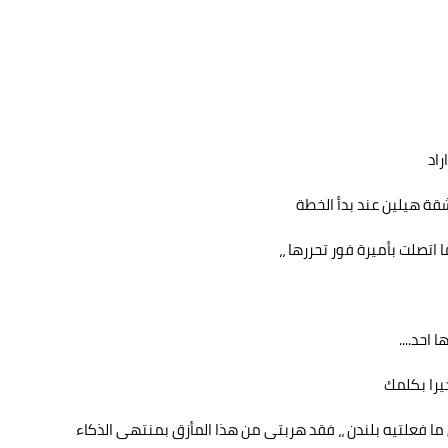
راد
قة هيلين عند بدأ الخطة
 اتصلت بأميرة فور تحررها ،،
احد....
يرا بكلمك
ن ما فعلتيه بلندن ،، فقد هربتى من هذا المأزق بمنتهى الذكاء