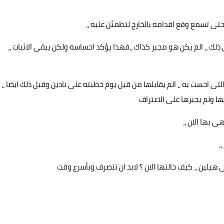
تى تسمع وقع اقدامه بالخارج لتطمئن عليه ،،
لك ،، الم يكن هو مجبر كذاك ،،فهذا يؤكد احساسه ولكن يبقى الاثبات ،،
 احست به ،، الم يقابلها من قبل يوم خطبته على نادين وقبل ذلك ايضا ،،
 ولم يجبرها على الاعتراف
 بها الان ،،
،
 هيلين ،، كيف حالتها الان ؟ لابد ان تتصرف وبأسرع وقت