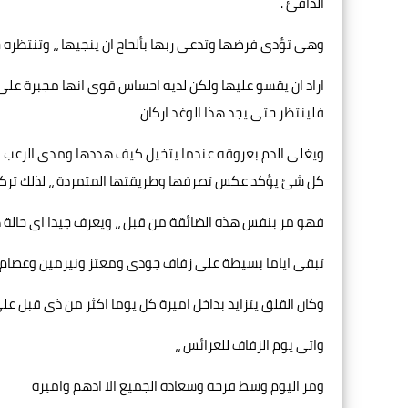
الدافئ .
وهى تؤدى فرضها وتدعى ربها بألحاح ان ينجيها ،، وتنتظره ح
اراد ان يقسو عليها ولكن لديه احساس قوى انها مجبرة على ذ
فلينتظر حتى يجد هذا الوغد اركان
ويغلى الدم بعروقه عندما يتخيل كيف هددها ومدى الرعب التى
كل شئ يؤكد عكس تصرفها وطريقتها المتمردة ،، لذلك تركها
فهو مر بنفس هذه الضائقة من قبل ،، ويعرف جيدا اى حالة هى
تبقى اياما بسيطة على زفاف جودى ومعتز ونيرمين وعصام ،
وكان القلق يتزايد بداخل اميرة كل يوما اكثر من ذى قبل على
واتى يوم الزفاف للعرائس ،،
ومر اليوم وسط فرحة وسعادة الجميع الا ادهم واميرة