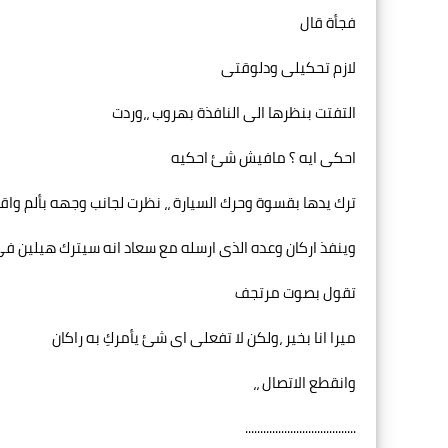
فجأة قال
لازم تحكيلى ودلوقتى
التفتت بنظرها الى النافذة بهروب ،،وردت
احكى ايه ؟ مافيش شئ احكيه
ترك يدها بقسوة وحرك السيارة ،، نظرت لجانب وجهه بألم واق
وينفذ اركان وعده الذى ارسله مع سعاد انه سيترك هيلين ف
تقول بصوت مرتجف
ميرا انا بخير ،ولكن لا تفعلى اى شئ يأمركِ به راكان
وانقطع الاتصال ،،
.....................................