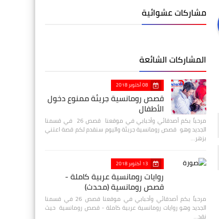
مشاركات عشوائية
المشاركات الشائعة
08 أكتوبر 2018
قصص رومانسية جريئة ممنوع دخول
الأطفال
مرحباً بكم أصدقائي وأحبابي في موقعنا قصص 26 في قسمنا
الجديد وهو قصص رومانسية جريئة واليوم سنقدم لكم قصة اعتني
بزهر…
13 أكتوبر 2018
روايات رومانسية عربية كاملة -
قصص رومانسية (محدث)
مرحباً بكم أصدقائي وأحبابي في موقعنا قصص 26 في قسمنا
الجديد وهو روايات رومانسية عربية كاملة - قصص رومانسية حيث
نقد…