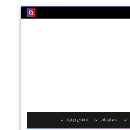
معلومات
قصص دينية