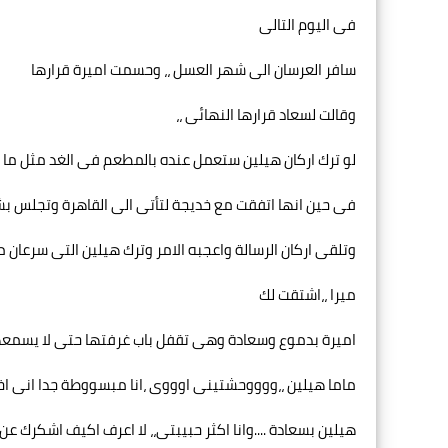
فى اليوم التالى
سافر العرسان الى شهر العسل ،، وحسمت اميرة قرارها
وقالت لسعاد قرارها النهائى ،،
لو ترك اركان هيلين ستعمل عنده بالمطعم فى الغد مثل ما ا
فى حين انها اتفقت مع خديجة لتأتى الى القاهرة وتجلس بش
وتلقى اركان الرسالة واعجبه الامر وترك هيلين التى سرعان ما
ميرا ،،اشتقت لك
اميرة بدموع وسعادة وهى تقفل باب غرفتها حتى لا يسمعها 
ماما هيلين ،،ووووحشتينى اوووى ،انا مبسووطة جدا انى اخ
هيلين بسعادة ....وانا اكثر حبيبتى،، لا اعرف اكيف اشكرك ع