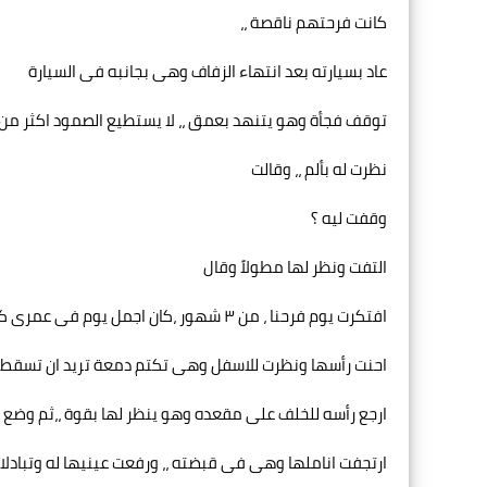
كانت فرحتهم ناقصة ،،
عاد بسيارته بعد انتهاء الزفاف وهى بجانبه فى السيارة
توقف فجأة وهو يتنهد بعمق ،، لا يستطيع الصمود اكثر من ذ
نظرت له بألم ،، وقالت
وقفت ليه ؟
التفت ونظر لها مطولاً وقال
افتكرت يوم فرحنا ، من ٣ شهور ،كان اجمل يوم فى عمرى كله
احنت رأسها ونظرت للاسفل وهى تكتم دمعة تريد ان تسقط م
ارجع رأسه للخلف على مقعده وهو ينظر لها بقوة ،،ثم وضع 
ارتجفت اناملها وهى فى قبضته ،، ورفعت عينيها له وتبادلا ا