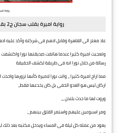
رواية اميرة بقلب
رواية اميرة بقلب سجان ج2 بقلم رحاب إبراهيم
عاد معتز الى القاهرة وقابل ادهم فى شركته وأكد عليه ادهم ان
وتعجبت اميرة كثيرا عندما هاتفت صديقتها نورا واكتشفت ان 
رسالة من خلال نورا انه فى طريقة لكشف الحقيقة
مما اراح اميرة كثيرا ،، واتت نورا لاميرة كأنها تزورها واخذت 
اركان ليس هو العدو الخفى بل كان يخدعها فقط،،
وروت لها ما حدث بلندن ،،،
ومر اسبوعين عليهم واستمر القلق بينهم ،،
يعود من عمله كل ليلة فى المساء ويدخل مكتبه بعد ذلك 