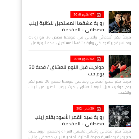
07 أكتوبر 2018
رواية عشقها المستحيل للكاتبة زينب
مصطفي - المقدمة
مرحباً بكم أصدقائي وأحبابي في موقعنا قصص 26 مع روايات
رومانسية جريئة جدا في رواية عشقها المستحيل ، هذه الرواية عل…
02 أكتوبر 2018
حواديت قبل النوم للعشاق / قصة 30
يوم حب
مرحباً بكم جميع أصدقائي ومتابعي موقعنا قصص 26 نقدم لكم
يوم حواديت قبل النوم للعشاق ، حيث يرغب الكثير من البنات
والشب…
29 يناير 2021
رواية سيد القمر الأسود بقلم زينب
مصطفي - المقدمة
مرحباً بكم أصدقائي وأحبابي عاشقي القراءة والقصص الرومانسية
مع رواية رومانسية جديدة للكاتبة المتميزة زينب مصطفى والتي