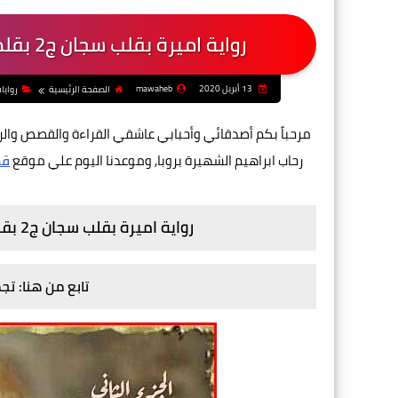
رواية اميرة بقلب سجان ج2 بقلم رحاب إبراهيم - الفصل الحادى و الاربعون
13 أبريل 2020
mawaheb
الصفحة الرئيسية
روايا
مرحباً بكم أصدقائي وأحبابي عاشقي القراءة والقصص وال
رحاب ابراهيم الشهيرة بروبا, وموعدنا اليوم علي موقع
قص
رواية اميرة بقلب سجان ج2 بقلم رحاب إبراهيم - الفصل الحادى و الاربعون
تابع من هنا: ت