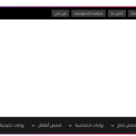
نا
اتصل بنا
سياسة الخصوصية
من نحن
صص نجاح
روايات اجتماعية
قصص أطفال
روايات خليجية