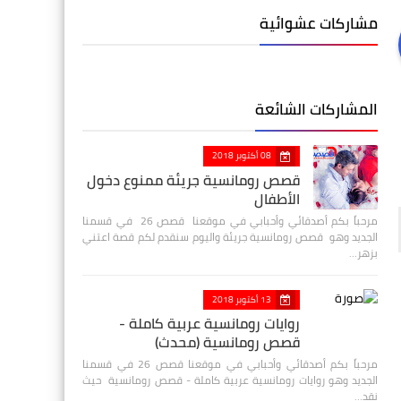
مشاركات عشوائية
المشاركات الشائعة
08 أكتوبر 2018
قصص رومانسية جريئة ممنوع دخول
الأطفال
مرحباً بكم أصدقائي وأحبابي في موقعنا قصص 26 في قسمنا
الجديد وهو قصص رومانسية جريئة واليوم سنقدم لكم قصة اعتني
بزهر…
13 أكتوبر 2018
روايات رومانسية عربية كاملة -
قصص رومانسية (محدث)
مرحباً بكم أصدقائي وأحبابي في موقعنا قصص 26 في قسمنا
الجديد وهو روايات رومانسية عربية كاملة - قصص رومانسية حيث
نقد…