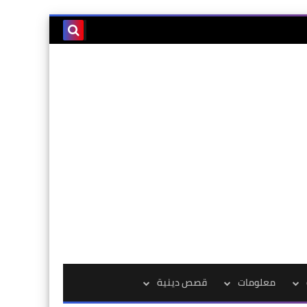
معلومات
قصص دينية