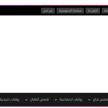
نا
اتصل بنا
سياسة الخصوصية
من نحن
صص نجاح
روايات اجتماعية
قصص أطفال
روايات خليجية