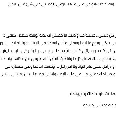
يونه لحاجات هو فى غنى عنها .. اوعى تلومينى على شئ مش بايدى
كل دنيتى .. حبيتك حب واديتك الا مفيش أب يديه لولاده كلهم .. كتفى دا
 بيكى ويوم ما ابويا وقفلى عشان اقعدك فى البيت .. قولتله لاء .. الا نور
ان انتى كنت نور حياتى كلها .. بقيت اصلى وادعى ربنا يخليكى مايحرمنيش
 .. ليه بقى امك تعمل كل دا وانا كان ناقص اخلع عيونى من مكانها واحطك
ل راجل يبقى عايز الواد ولا اخر راجل .. . ومسك ايديها وهى منهاره فى
حبك وبحب امك عمرى ما ابقى قليل الاصل وانسى فضلها .. بس تعبتنى يا بنتى
ليها انت عارف اهلك وجبروتهم
 دماغك وعيشى مرتاحه