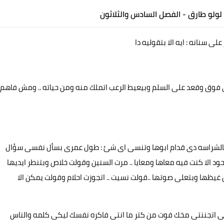
ولو طارق - الفصل السادس والثلاثون
ى سنانه : ايه الا بتقوليه دا
 فوق وقعد على السلم وبيعيط الرعب اتملك منه ومن حياته .. ومش فاهم
 بالشراسه دى قدام ابوها وتنسى اى شئ : طول عمرى بسأل نفسى سؤال
جحود الا كنت فيه معاها ومعايا .. مرت السنين وقولت خلاص وبتنطر ايديها
ظها وبتعلى صوتها ..قولت نسيت .. اتجوزت احلام وقولت يمكن الا
 انتى اتجننتى مخك فوت من كتر ما انتى فاكره نفسك ليكى كلمه والناس