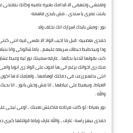
وتفتشى وتتهمى الا قدامك بغيره عاميه وكانك بتفتحى ع
يابنت عمرى يا سندى .. مش بايدى فاهمه
نور : ومش بايدك اسرارك انك تخلف ولد
حمدى بعصبيه : قبل ما اجيب الواد الا نفسى فيه انتى كنتى 
ودا وبيخطبط خبطات سريعه عليهم .. ياما شالوكى وانا بتباهى
كنت بقولها للدنيا بحالها .. عارفه سميتك نور ليه وعيط عش
منك زى اخواتك برغم انى ها اموت على الواد زى ابويا وامى
انتى بدلهم زرعت فى دماغك اوهامها .. ولعلمك لا ها اكون او
العياط.. وبيعيط على عياطها .. انا مش وحش يانور .. انا ب
والله .
نور بعياط : لو كانت مرتاحه ماكنتش تعبتك .. اوعى تيجى ع
حمدى بيهز راسه : عارف .. والله عارف وياما قولتلها كبرى