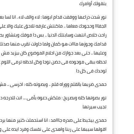
بتقولك أوامرك
نور شدت دراعها ووقفت قدام ابوها : لاء والف لاء . انا لسا
الجفااا وحجودك معاها .. ماكنتش عارفه تلاحق عليك والا على
راحت خلاص انتهت وسابتلك الدنيا .. بس دا فوقك وبتشاور بصب
قدامك وجوزها مااات هو كمان ولما حاولت تقرب منها صدتك .
وعليها .. حتى بعد جوازك من احلام الموضوع كان بيزيد مش 
لحظه ببقى موجوده فى حضن نوجا وكل لحظه ترمى اللوم 
لوحدك فى كل دا
حمدى ضربها بالقلم ووراه قلم .. وبصوته كله : اخرسى .. 
نور بصوتها كله وبصريخ : ملكش دعوه بأمى ... انت للدرجه
تجيب سيرتها
حمدى بيخبط على صدره جااامد : انا استحملت كتير منها بردو ..
اقولها سيبها على ربنا واهدى على نفسك وفرد ايده على وس