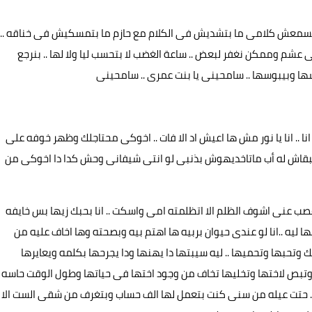
تسمعش كلامى ما بتشديش فى الكلام مع حازم ما بتمسكيش فى خناقه ..
ى عشم وممكن نغفر لبعض .. ساعة الغضب لا بتحسب ليا ولا لها .. بنرجع
ا وبيبوسها .. سامحينى يا بنت عمرى .. سامحينى
 .. انا يا نور مش ها اعيش اد الا فات .. اخوكى محتاجلك وظهر خوفه على
 يبقاش له أب ماتاخديهوش بذنبى لو انتى شيفانى وحش كدا دا اخوكى من
صب عنى اشوف الظلم الا اتظلمته امى واسكت .. انا بحبك زيها بس خايفه
 ليه ..انا لو عندى حيوان بربيه ها اهتم بيه وبصحته وها اخاف عليه من
وتحبها وتحميها .. ليه سيبتها دا يهنها ودا يجرحها بكلمه ويعايرها
ر وتبص لاختها وتخليها تخاف من وجود اختها فى حياتها وطول الوقت حاسه
 حتت عيله من سنى كنت بتعمل لها الف حساب وبتغرف من شقى الست الا