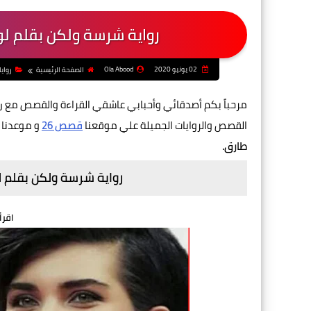
رواية شرسة ولكن بقلم لو
02 يونيو 2020
Ola Abood
الصفحة الرئيسية
رواي
مرحباً بكم أصدقائي وأحبابي عاشقي القراءة والقصص مع
ر
القصص والروايات الجميلة علي موقعنا
قصص 26
و موعدنا 
طارق.
رواية شرسة ولكن بقلم ل
اقرأ