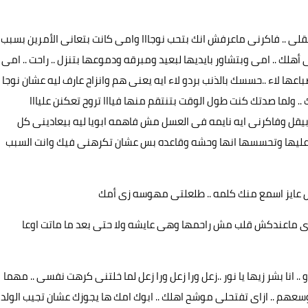
 بعقلى .. فاكرنى ماعرفش انك بتحب نوجااا وامى كانت بتعانى الأمرين بسبب
 أهلك .. امى وبتشاور بايديها لبعيد ومبرقه ودموعها بتنزل .. راحت .. امى
اعها لاء ..حسسك بالذنب بردو لاء ايه يعنى هم وانزاح عارف ليه عشان نوجا
. ولما صدتك كنت طول الوقت بتنتقم منها فيااا تروح تعكنن عليااا
بيقل وفاكرنى ايه نايمه فى العسل مش فاهمه ابويا ليه بيعادينى كل
عليها وتحسسها انها وحشه وقاعده بس عشان تكرهنى فيك وانت السبب
مش عايز اسمع منك كلمه .. طلعلتى مهوسه زى أمك
 دى ماعندكش قلب مش راحمها وهى عايشه ولا حتى بعد ما ماتت اوعا
 انا بشر زيها يا نور ..زعل ورا زعل ورا زعل لما خلتنى كرهت نفسى .. مهما
عهم .. ازاى تفتحلى موشح اهلك .. ابوك امك ها يجوزك عشان تجيب الولد