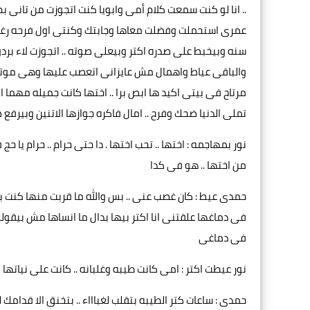
.. انا لو كنت سمعت كلام أمى وابويا كنت اتجوزت من تانى بط
والباقى عياط واهمال مش عايزانى اتعصب عليها وهى موتره حيا
مرتاح فى بيتى اكيد ها ابص برا .. اختها كانت جميله مهما ا
تملى الدنيا ضحك وفرح .. امال فاكره جوازها الاتنين وبيرفع 
نور بمهاجمه : اختها .. تحب اختها . دا حتى حرام .. حرام يا
من اختها .. هو فى كدا
حمدى عيط : كان غصب عنى .. بس والله ما قربت منها كنت 
فى دماغها علقتنى انا اكتر بيها بدال ما انساها مش بيقو
فى دماغى
نور عيطت اكتر : امى كانت طيبه وغلبانه .. كانت على نياتها 
حمدى : ساعات كتر الطيبه بتقلب لغباااء .. بتخنق الا قدا