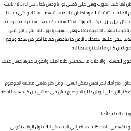
ن لها كنت اتجوزت وهى على ذمتى لو انا وحش كدا .. بس لاء .. لاء يابنت
عمرى استحملت وفضلت معاها وجابتك وكنتى اول فرحه رغم انها جابت تلاته قبلك وماكنش لينا نصيب فيهم .. سابتك وانتى بنت 12
سنه وبيخبط على صدره اكتر وبيعلى صوته .. اتجوزت لاء بردو .. كل عيل ينزل ميت .. اتجوزت لاء 15 سنه عكننه هى سنه واحده .. واحده
تنا كلها .. اه حبيت نوجا .. وهى السبب يا نور .. لما ابقى راجل مش
لدنيا تيجى عليها بتضحك .. الزعل ما بياخدش معاها اكتر من ساعه وترجع
صوباعين كانو ها يتجننو عليها ليه
 حج فوق لنفسك .. والا خلاك ما سمعتش كلام اهلك واتجوزت غيرها عشان عينك
بحاول مع أمك لاخر نفس يمكن انسى .. ومن كتر ماهى معلقه الموضوع
لك كتر الزن على الودان دا لو الموضوع مش فى دماغى من كلامها ها احطه
وبتحبك دا جذائها
مك لو بتفهمى .. امك كانت محاصرانى الحب مش انك طول الوقت تخونى