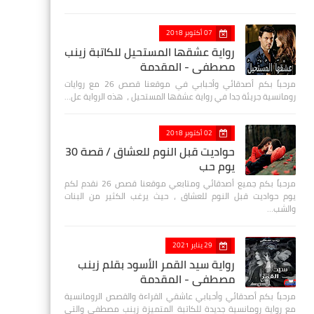
07 أكتوبر 2018
رواية عشقها المستحيل للكاتبة زينب
مصطفي - المقدمة
مرحباً بكم أصدقائي وأحبابي في موقعنا قصص 26 مع روايات
رومانسية جريئة جدا في رواية عشقها المستحيل ، هذه الرواية عل…
02 أكتوبر 2018
حواديت قبل النوم للعشاق / قصة 30
يوم حب
مرحباً بكم جميع أصدقائي ومتابعي موقعنا قصص 26 نقدم لكم
يوم حواديت قبل النوم للعشاق ، حيث يرغب الكثير من البنات
والشب…
29 يناير 2021
رواية سيد القمر الأسود بقلم زينب
مصطفي - المقدمة
مرحباً بكم أصدقائي وأحبابي عاشقي القراءة والقصص الرومانسية
مع رواية رومانسية جديدة للكاتبة المتميزة زينب مصطفى والتي