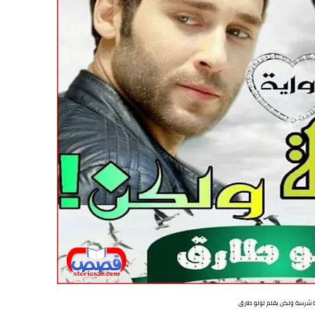
ة شرسة ولكن بقلم لولو طارق