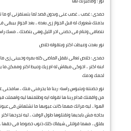
نور : وماعيرتك لها
حمدى : غصب .. غصب عنى وبدون قصد لما بتستفزنى او ما 
بذمتك شعورك له قبل الجواز زى بعده .. بعد الجواز بيبقى ف
نتصافى وتنام فى حضنى اخر الليل وهى بتضحك .. مسك راسه
نور بعدت وعيطت اكتر وبتقوله خلاص
حمدى : خلاص تعالى نقفل الماضى كله بمره وحبينى زى ما انا
ابنه اكتر .. اخوكى مبقاش له ام زيك وعيط اكتر وممكن ما
لحمك ودمك
نور حضنته وبتبوس راسه : ربنا ما يحرمنى منك .. سامحنى غ
من واقفتك قدام ربنا ها تقوله ايه وظلمتها ليه واهملت فيها
الهوا .. ليه مراتك مهما كانت عيوبها ما تشلهاش فى عيونك 
بحاجه مش بايديها وتقتلوها طول الوقت .. ليه تجرحها اكت
بقلق .. مهما قولتلى شيفاك كلك ذنوب خصوصا فى حقها ..