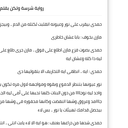
رواية شرسة ولكن بقلم ل
حمدى بيقرب على نور وعيونه اتقلبت لكتله من الدم .. وبيجز عل
مازن بخوف : بابا عشان خاطرى
حمدى بصوت فزع مازن اطلع على فوق .. مازن جرى طلع على
ليه دا كله وعشان ايه
حمدى : ايه .. انطقى ايه التخاريف الا بتقوليها دى
نور عيونها بتنطر الدموع وبقوه ومواجهه لاول مره تكون
واحد ليه نوجاااا من دون البنات كلها تحبها على أمى ليه ال
جااامد وعروق وشها اتنفضت وكانها محفوره فى وشها من غي
بيحصل قدامك تهيئات يا نور .. بس لاء
حمدى شدها من دراعها بعنف : هو ايه الا لاء يابت انتى ..