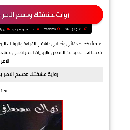
رواية عشقتك وحسم الامر 
08 يوليو 2020
mawaheb
الصفحة الرئيسية
رواي
مرحباً بكم أصدقائي وأحبابي عاشقي القراءة والروايات ا
قدمنا لها العديد من القصص والروايات الجميلةعلي موقعن
الامر
رواية عشقتك وحسم الامر ب
اقرأ 