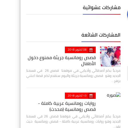
مشاركات عشوائية
المشاركات الشائعة
08 أكتوبر 2018
قصص رومانسية جريئة ممنوع دخول
الأطفال
مرحباً بكم أصدقائي وأحبابي في موقعنا قصص 26 في قسمنا
الجديد وهو قصص رومانسية جريئة واليوم سنقدم لكم قصة اعتني
بزهر…
13 أكتوبر 2018
روايات رومانسية عربية كاملة -
قصص رومانسية (محدث)
مرحباً بكم أصدقائي وأحبابي في موقعنا قصص 26 في قسمنا
الجديد وهو روايات رومانسية عربية كاملة - قصص رومانسية حيث
نقد…