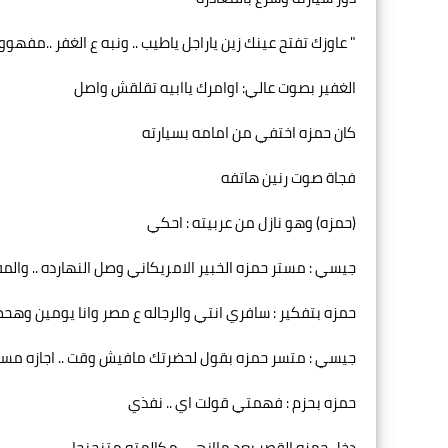
" عاوزك تفتح عينك زين ياراجل ياطيب .. ونبه ع الغفر ..مفهووو
الغفير بصوت عالي: اوامرك ياابيه تقلقش واصل
كان حمزه اختفي من امامه بسيارته
فجاة صوت رنين هاتفه
(حمزه) وهو نازل من عربيته : احكي
جيسي : مستر حمزه الخبير الامريكاني وصل النهارده .. والم
حمزه بتفكير : سافري انتي والرجاله ع مصر وانا يومين وهح
جيسي : متسر حمزه بقول لحضرتك مافيش وقت .. اجازه مسيو جينك ٤ 
حمزه بحزم : فهمتي قولت اي .. نفذي
دخل حمزه القصر بعد ماانهي مكالمته متنحنحا