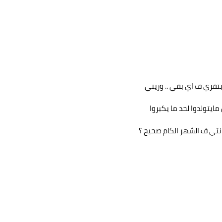
بتقري ف اي بقي .. وريني
ايتولدوا لحد ما يكبروا
 انتي ف الشهر الكام صحيح ؟