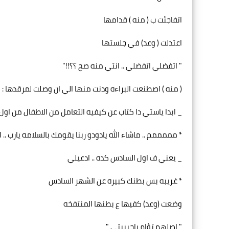
اتفاجئت ب ( منه ) قدامها
اعتدلت ( وعد) في جلستها
" اتفضلي اتفضلي .. انتي منه صح ؟؟!!"
( منه ) اصطنعت البراءه ودنت منها الي ان وصلت لمرقدها : 
_ ابدا ياستي دا كتاب عن كيفيه التعامل من الاطفال من اول م
* مممممم .. ماشاء الله يادودو ربنا يقومك بالسلامه يارب ..
_ يعني ف اول السادس كده .. ادعيلي
* غريبه بس بطنك كبيره عن الشهر السادس
وضعت (وعد) كفيها ع بطنها المنتفخه
" اصلهم تؤام ياحبيبتي "