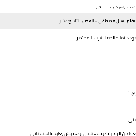
تك وحسم الامر بقلم نهال مصطفي
 بقلم نهال مصطفي - الفصل التاسع عشر
عود دائما صالحه للشرب بالمختصر
وي "
صتي
وا من البلد بفضيحه .. قمان ليهم وش يعاودوا اهنه تاني