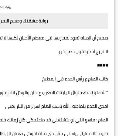
رواية عشق
رواية عشقتك وحسم الامر
‏صحيح أن المياه تعود لمجاريها في معظم الأحيان لكنها لا ت
لا تجرح أحد وتقول حصل خير
■■■■
كانت الهام ع رأس الخدم في المطبخ
" شهلو (استعجلوا) يلا يابنات المغرب ع اذان والوكل اتاخر جو
احدي الخدم بلماضه : الله ياست الهام اسرع من النار يعني
الهام : ماهو انتي لو بتشتغلي قد ماعتحكي كان زمانك خل
تحيه : الا قوليلي ياستي مش دي مراة اخوكي نعمان الل طلع