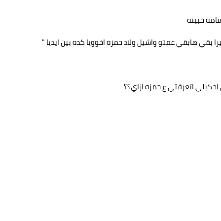
سامه خبيثه
ا بقي هابقي عمتو واشيل ولاد حمزه اخوويا كده بين ايديا "
ي احكيلي اتعرفتي ع حمزه ازاي؟؟