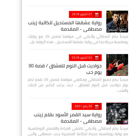
07 أكتوبر 2018
رواية عشقها المستحيل للكاتبة زينب
مصطفي - المقدمة
مرحباً بكم أصدقائي وأحبابي في موقعنا قصص 26 مع روايات
رومانسية جريئة جدا في رواية عشقها المستحيل ، هذه الرواية عل…
02 أكتوبر 2018
حواديت قبل النوم للعشاق / قصة 30
يوم حب
مرحباً بكم جميع أصدقائي ومتابعي موقعنا قصص 26 نقدم لكم
يوم حواديت قبل النوم للعشاق ، حيث يرغب الكثير من البنات
والشب…
29 يناير 2021
رواية سيد القمر الأسود بقلم زينب
مصطفي - المقدمة
مرحباً بكم أصدقائي وأحبابي عاشقي القراءة والقصص الرومانسية
مع رواية رومانسية جديدة للكاتبة المتميزة زينب مصطفى والتي