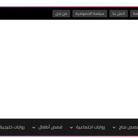
نا
اتصل بنا
سياسة الخصوصية
من نحن
صص نجاح
روايات اجتماعية
قصص أطفال
روايات خليجية