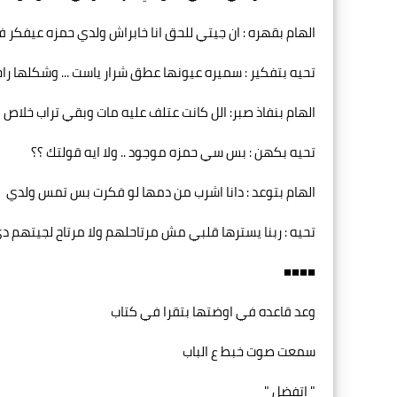
الهام بقهره : ان جيتي للحق انا خابراش ولدي حمزه عيفكر في 
تحيه بتفكير : سميره عيونها عطق شرار ياست ... وشكلها را
الهام بنفاذ صبر: الل كانت عتلف عليه مات وبقي تراب خلاص
تحيه بكهن : بس سي حمزه موجود .. ولا ايه قولتك ؟؟
الهام بتوعد : دانا اشرب من دمها لو فكرت بس تمس ولدي
تحيه : ربنا يسترها قلبي مش مرتاحلهم ولا مرتاح لجيتهم د
■■■■
وعد قاعده في اوضتها بتقرا في كتاب
سمعت صوت خبط ع الباب
" اتفضل "