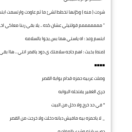
شردت ( منه ) وكإنها تخطط لشئ ما ثم عاودت وارتسمت ابت
" مممممممم قولتيلي عشان كده .. يلا بقي ربنا معاكي اخير
ابتسم وعد : اه ياستي هما بس يجوا بالسلامه
(منه) بخبث : اهم حاجه سلامتك ي دود ياقمر انتي .. هاا بق
■■■■
وصلت عربيه حمزه قدام بوابة القصر
جري الغفير يفتحله البوابه
* في حد خرج ولا دخل من البيت
_ لا ياحمزه بيه مافيش دبانه دخلت ولا خرجت من القصر
دور سيارته وشرع بالمغادره