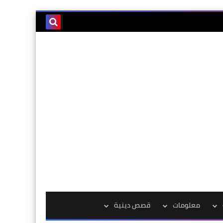
معلومات
قصص دينية