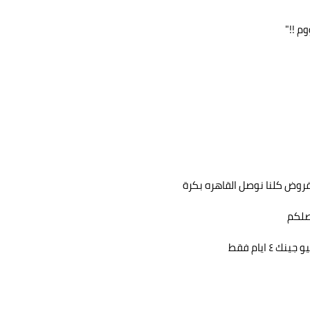
م !!"
فروض كلنا نوصل القاهره بكرة
صلكم
ايام فقط