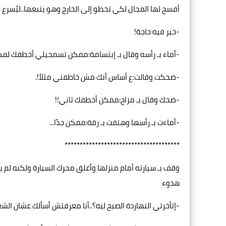
أفسح لها المجال لكي تخطو إلى الخارج وهو يتبعها..ليُسر
-خير فيه حاجة!
-أماء بـ رأسه وقال بـ إبتسامة:ممكن تسمحيلي أخطفك لمكا
-ضحكت وقالت:ع أساس أنك مش خاطفني مثلاً!.
-ضحك وقال بـ مزاح:ممكن أخطفك تاني!!
-أماءت بـ رأسها وهتفت بـ رقة:ممكن جدًا...
**************************************
وقف بـ سيارته أمام منزلها وأغلق محرك السيارة ولكنه لم 
هدوء
-إتأخرتي النهاردة الصبح ليه؟..أنا معرفتش أسألك عشان الش