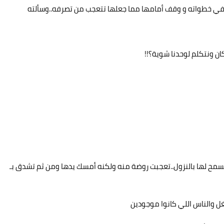
ع في خطواته و وقف أمامها مما جعلها تتعجب من تصرفه..وسألته
ن ونتكلم لوحدنا شوية؟!!
يسمح لها بالنزول..تعجبت روضة منه ولكنه أمسك يدها ومن ثم تشدق بـ
غل والناس اللي كانوا موجودين