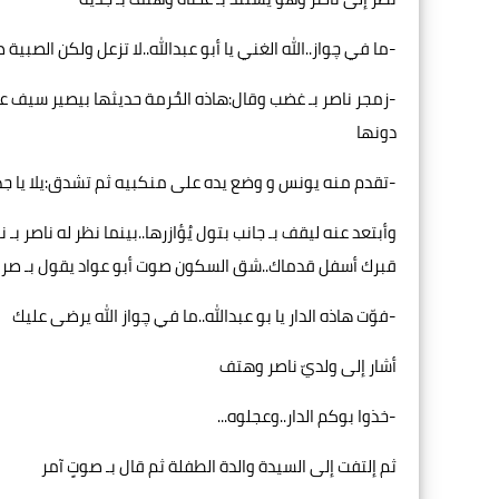
-ما في چواز..الله الغني يا أبو عبدالله..لا تزعل ولكن الصبية
-زمجر ناصر بـ غضب وقال:هاذه الحُرمة حديثها بيصير سيف على رج
دونها
-تقدم منه يونس و وضع يده على منكبيه ثم تشدق:يلا يا جدي
وأبتعد عنه ليقف بـ جانب بتول يُؤازرها..بينما نظر له ناصر ب
قبرك أسفل قدماك..شق السكون صوت أبو عواد يقول بـ صر
-فوّت هاذه الدار يا بو عبدالله..ما في چواز الله يرضى عليك
أشار إلى ولديّ ناصر وهتف
-خذوا بوكم الدار..وعجلوه...
ثم إلتفت إلى السيدة والدة الطفلة ثم قال بـ صوتٍ آمر