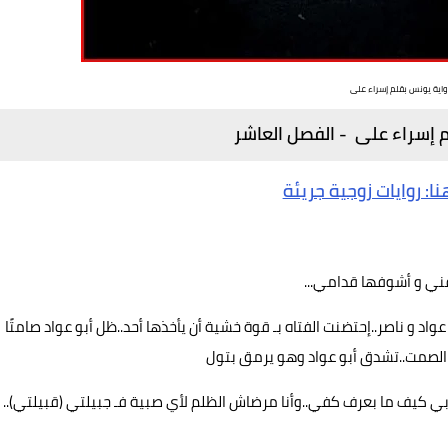
واية يونس بقلم إسراء على
 إسراء على - الفصل العاشر
ا: روايات زوجية جريئة
ني و أشوفها قدامي...
د و ناصر..إحتضنت الفتاه بـ قوة خشية أن يأخذها أحد..ظل أبو عواد صامتًا
الصمت..تشدق أبو عواد وهو يرمق بتول
ربي كيف ما بعرف كفي..وأنا مرضاش الظلم لأي صبية فـ جبيلتي (قبيلتي)..