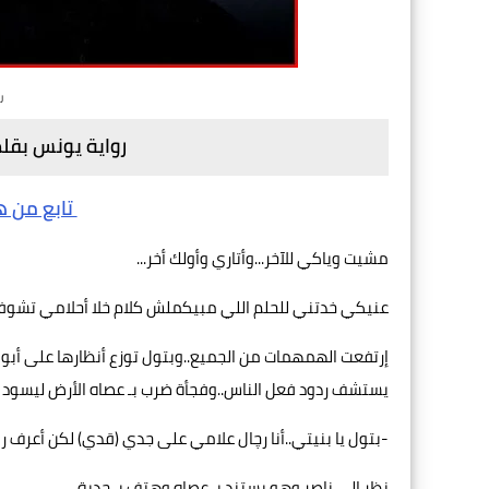
ر
رواية يونس بقلم
تابع من هن
مشيت وياكي للآخر...وأتاري وأولك أخر...
عنيكي خدتني للحلم اللي مبيكملش كلام خلا أحلامي تشوف
إرتفعت الهمهمات من الجميع..وبتول توزع أنظارها على أبو عوا
يستشف ردود فعل الناس..وفجأة ضرب بـ عصاه الأرض ليسود 
-بتول يا بنيتي..أنا رچال علامي على جدي (قدي) لكن أعرف 
نظر إلى ناصر وهو يستند بـ عصاه وهتف بـ جدية