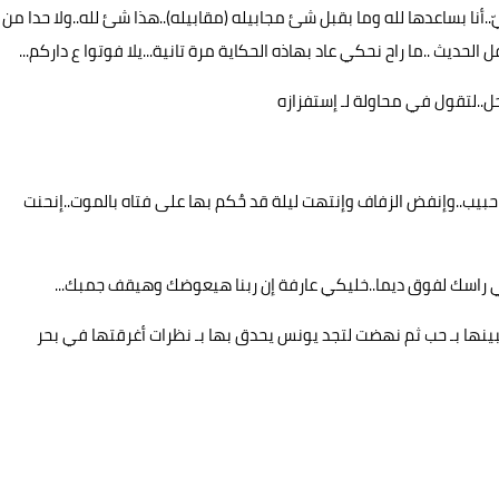
ّ..أنا بساعدها لله وما بقبل شئ مجابيله (مقابيله)..هذا شئ لله..ولا حدا من
حديث ..ما راح نحكي عاد بهاذه الحكاية مرة تانية...يلا فوتوا ع داركم...
حل..لتقول في محاولة لـ إستفزازه
حبيب..وإنفض الزفاف وإنتهت ليلة قد حُكم بها على فتاه بالموت..إنحنت
اسك لفوق ديما..خليكي عارفة إن ربنا هيعوضك وهيقف جمبك...
 جبينها بـ حب ثم نهضت لتجد يونس يحدق بها بـ نظرات أغرقتها في بحر