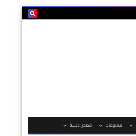
معلومات
قصص دينية