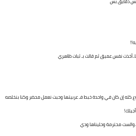
خمس دقايق بس
ه!!
اها..أخذت نفس عميق ثم قالت بـ ثبات ظاهري
 كله إن كان في واحدة خبط فـ عربيتها وحبت نعمل محضر وكنا بنخلصه
جيلك!
والست محترمة وحليناها ودي