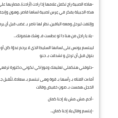
-هاذه الصبية راح تكمل علامها إذا رادت (أرادت)..مصاريها علي
هذه الجبيلة يفكر في عِرس لصبية لساها قاصر..وهون وإنجفل ال
وإلتفت ليرحل ومعه الباقين..نظر لها ناصر بـ غضب قبل أن ير
-يلا يا راجل من هنا دا لو عطست فـ وشك هتموتك...
ليبتسم يونس على لسانها السليط الذي لا يرحم عدوًا كان أو 
بتول قبل أن ترحل و تشدقت بـ حنو
-دلوقتي هتكملي تعليمك وعوزاكي تكوني دكتورة ترفعي ر
أماءت الفتاه بـ رأسها بـ قوة وهى تبتسم بـ سعادة..لتُقبل
الخجل..همست بـ صوتٍ خفيض وقالت
-أحم..مش..مش يلا إحنا كمان
-إبتسم وقال:يلا إحنا كمان...