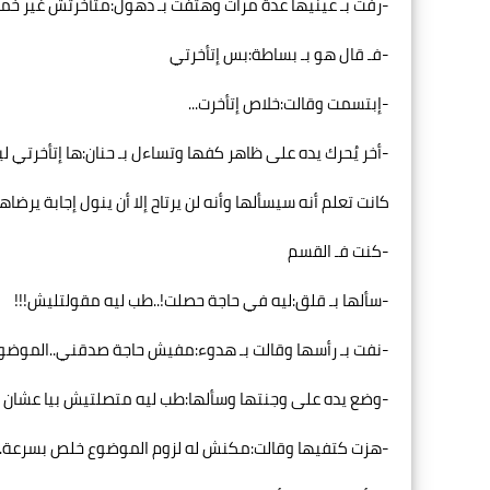
-رفت بـ عينيها عدة مرات وهتفت بـ ذهول:متأخرتش غير 
-فـ قال هو بـ بساطة:بس إتأخرتي
-إبتسمت وقالت:خلاص إتأخرت...
-أخر يُحرك يده على ظاهر كفها وتساءل بـ حنان:ها إتأخرتي لي
كانت تعلم أنه سيسألها وأنه لن يرتاح إلا أن ينول إجابة يرض
-كنت فـ القسم
-سألها بـ قلق:ليه في حاجة حصلت!..طب ليه مقولتليش!!!
-نفت بـ رأسها وقالت بـ هدوء:مفيش حاجة صدقني..الموضوع
-وضع يده على وجنتها وسألها:طب ليه متصلتيش بيا عشان أ
-هزت كتفيها وقالت:مكنش له لزوم الموضوع خلص بسرعة..