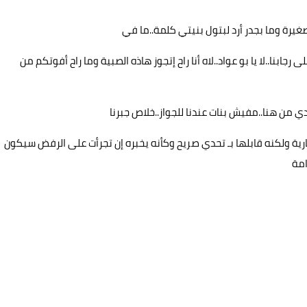
 صغيرة وما بجدر أرد لبتول بنيتي كلمة..ما في
ابنا..لا يا بو عواد..لاه أنا راح إتجوز هاذه الصبية وما راح أفوتكم من
 من هنا..مفيش بنات عندنا للجواز..خلاص جبرنا
ـ نارية ولكنه قابلها بـ تحدي صريح وكأنه يخبره إن تجرأت على الرفض سيكون
امة