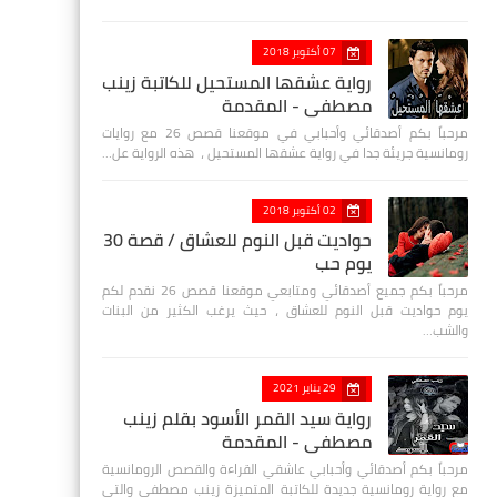
07 أكتوبر 2018
رواية عشقها المستحيل للكاتبة زينب
مصطفي - المقدمة
مرحباً بكم أصدقائي وأحبابي في موقعنا قصص 26 مع روايات
رومانسية جريئة جدا في رواية عشقها المستحيل ، هذه الرواية عل…
02 أكتوبر 2018
حواديت قبل النوم للعشاق / قصة 30
يوم حب
مرحباً بكم جميع أصدقائي ومتابعي موقعنا قصص 26 نقدم لكم
يوم حواديت قبل النوم للعشاق ، حيث يرغب الكثير من البنات
والشب…
29 يناير 2021
رواية سيد القمر الأسود بقلم زينب
مصطفي - المقدمة
مرحباً بكم أصدقائي وأحبابي عاشقي القراءة والقصص الرومانسية
مع رواية رومانسية جديدة للكاتبة المتميزة زينب مصطفى والتي