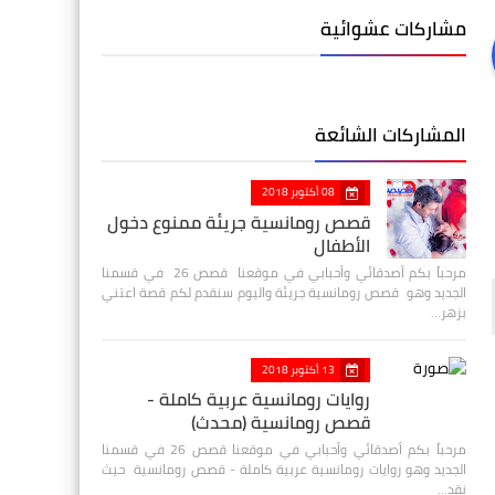
مشاركات عشوائية
المشاركات الشائعة
08 أكتوبر 2018
قصص رومانسية جريئة ممنوع دخول
الأطفال
مرحباً بكم أصدقائي وأحبابي في موقعنا قصص 26 في قسمنا
الجديد وهو قصص رومانسية جريئة واليوم سنقدم لكم قصة اعتني
بزهر…
13 أكتوبر 2018
روايات رومانسية عربية كاملة -
قصص رومانسية (محدث)
مرحباً بكم أصدقائي وأحبابي في موقعنا قصص 26 في قسمنا
الجديد وهو روايات رومانسية عربية كاملة - قصص رومانسية حيث
نقد…