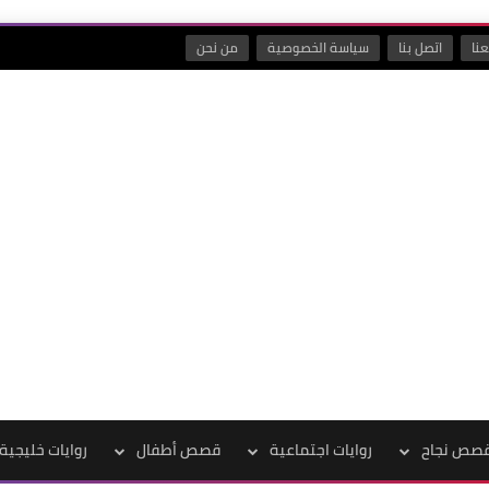
نا
اتصل بنا
سياسة الخصوصية
من نحن
صص نجاح
روايات اجتماعية
قصص أطفال
روايات خليجية