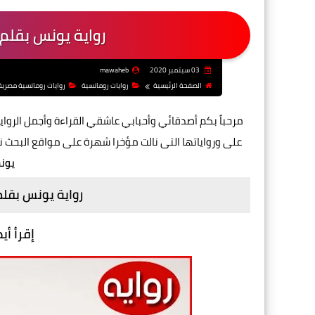
رواية يونس بقلم 
03 سبتمبر 2020
mawaheb
الصفحة الرئيسية
روايات رومانسية
روايات رومانسية مصرية
مرحباً بكم أصدقائي وأحبابي عاشقي القراءة وأجمل الروايا
على ورواياتها التى نالت مؤخرا شهرة على مواقع البحث
يون
رواية يونس بقل
إقرأ أي