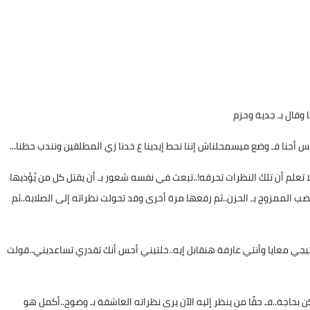
 وقال بـ جدية وحزم
 أحنا فـ وضع ميسمحلناش إننا نحط إيدينا ع خدنا زي المطلقين ونندب حظنا...
علم أن تلك النظرات تحرقه!..تبعث في نفسه شعور بـ أن يقتل كل من يُؤذيها
ضب الممزوج بـ الحزن..ثم رفعها مرة أخرى وقد تحولت نظراته إلى الصلابة..ثم
 معايا وأنتي عارفة هنقابل إيه..خلتيني أحس أنك تقدري تساعديني..قولت
بحاجة..فـ حقًا من ينظر إليه الآن يرى نظراته العاشقة بـ وضوح..أكمل هو