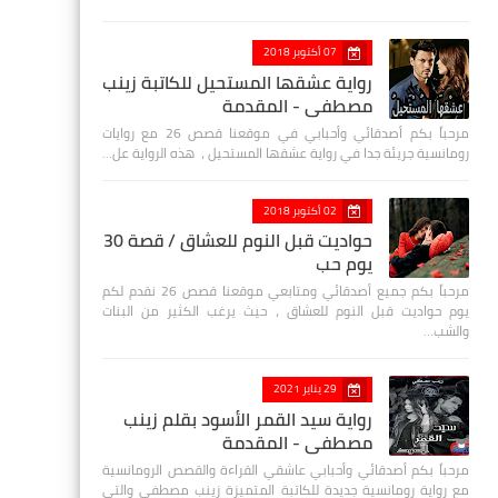
07 أكتوبر 2018
رواية عشقها المستحيل للكاتبة زينب
مصطفي - المقدمة
مرحباً بكم أصدقائي وأحبابي في موقعنا قصص 26 مع روايات
رومانسية جريئة جدا في رواية عشقها المستحيل ، هذه الرواية عل…
02 أكتوبر 2018
حواديت قبل النوم للعشاق / قصة 30
يوم حب
مرحباً بكم جميع أصدقائي ومتابعي موقعنا قصص 26 نقدم لكم
يوم حواديت قبل النوم للعشاق ، حيث يرغب الكثير من البنات
والشب…
29 يناير 2021
رواية سيد القمر الأسود بقلم زينب
مصطفي - المقدمة
مرحباً بكم أصدقائي وأحبابي عاشقي القراءة والقصص الرومانسية
مع رواية رومانسية جديدة للكاتبة المتميزة زينب مصطفى والتي