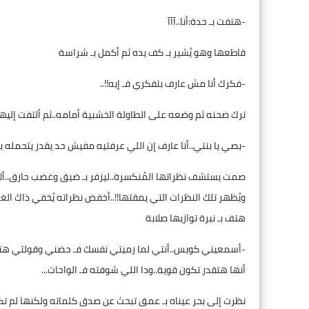
-هتفت بـ حدة:أنا..آآآ
قاطعها وهو يُشير بـ كف يده ثم أكمل بـ شراسة
-فكرك أنا مش عارف بتفكري فـ إيه!!..
ترك صحنه ثم وضعه على الطاولة الخشبية أمامه..ثم ألتفت إليها
-بصي يا بنتي..أنا عارف إن اللي عرفتيه مفيش حد يقدر يتحمله بس
صمت يستشف نظراتها المُنكسرة..ليزفر بـ ضيق وغضب حارق..ألا ت
ويُظهر تلك النظرات التي يمقتها!!..أخفض نظراته يُخفي ذاك الغ
هتف بـ نبرة توازيها صلابة
-أسمعيني كويس..أنتي لما رميتي نفسك فـ حضني وقولتي هتيجي
أنها هتقدر تكون قوية..ودا اللي شوفته فـ الواحات...
نظرت إلى بحر عيناه بـ عمق تبحث عن صدق كلماته ولكنها لم تكن 