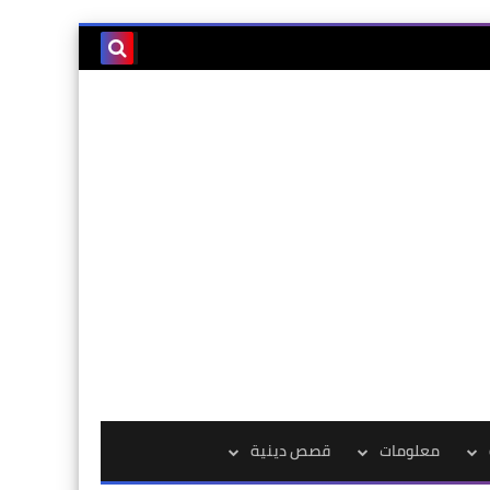
معلومات
قصص دينية