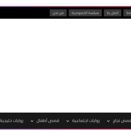
نا
اتصل بنا
سياسة الخصوصية
من نحن
صص نجاح
روايات اجتماعية
قصص أطفال
روايات خليجية