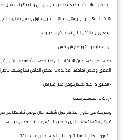
-تحدث بـ صلابة مُصطنعة:خلاص بقى..إرمي ورا ضهرك عشان تع
هزت رأسها بـ بطئ وهى تتنهد بـ حزن..حاول يونس تلطيف الأجوا
-وبعدين يلا الأكل اللي تعبت فيه هيبرد...
-ردت عليه بـ فتور:مليش نفس
جذبها من يدها دون الإلتفات إلى إعتراضها..وأجلسها بالخارج ث
العمق وجلس أمامها..مدّ يده بـ الصحن الخاص بها وهتف بـ صرا
-الطبق دا كله يخلص..ومن غير إعتراض
-ردت بـ إستسلام:طيب
وشرعت في تناول الطعام دون شهية..كان يونس يُتابعها من طرف عي
قوة جعلتها تعقد ما بين حاجبيها بـ تعجب..لتسمعه يصيح بها بـ 
-بتووول..كلي أحسنلك وشيلي أي هاجس من دماغك