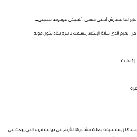
ا عايز لما مقدرش أحمي نفسي..ألاقيكي موجودة تحميني...
ن العزم الذي شابهُ الإنكسار..هتفت بـ نبرة تكاد تكون قوية
 إبتسامة
رة!!
في جسدها رجفة عنيفة جعلت مشاعرها تتأرجح في دوامة قربه الذي يبعث في