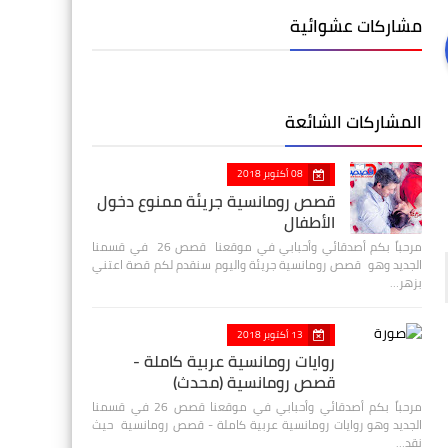
مشاركات عشوائية
المشاركات الشائعة
08 أكتوبر 2018
قصص رومانسية جريئة ممنوع دخول
الأطفال
مرحباً بكم أصدقائي وأحبابي في موقعنا قصص 26 في قسمنا
الجديد وهو قصص رومانسية جريئة واليوم سنقدم لكم قصة اعتني
بزهر…
13 أكتوبر 2018
روايات رومانسية عربية كاملة -
قصص رومانسية (محدث)
مرحباً بكم أصدقائي وأحبابي في موقعنا قصص 26 في قسمنا
الجديد وهو روايات رومانسية عربية كاملة - قصص رومانسية حيث
نقد…