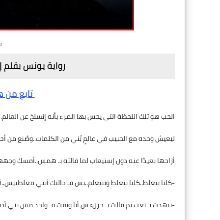
ر
رواية يونس بقلم إ
تابع من هن
الحب هو تلك اللحظة التي يحس بها المرء بأنه إنسلخ عن العالم...
ليعيش وحده مع الحبيب في عالمٍ بُني من الكلمات..وصُنع من أح
أزاحها بعيدًا عنه دون إستيعاب لما قالته بـ همس..أمسك وجهها
-كلنا بنغلط..كلنا بنغلط وبنتعلم..بس فـ حالتك أنتي مغلطتيش..أن
-تنهدت بـ تعب ثم قالت بـ حزن:بس أنا وثقت فـ واحد مش بني أدم أ