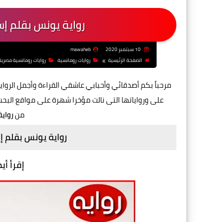
رواية يونس بقلم إس
10 سبتمبر 2020
mawaheb
الصفحة الرئيسية
روايات رومانسية
روايات رومانسية مصرية
مرحباً بكم أصدقائي وأحبابي عاشقي القراءة وأجمل الروايا
على ورواياتها التى نالت مؤخرا شهرة على مواقع الب
من
رواي
رواية يونس بقلم 
إقرأ أي