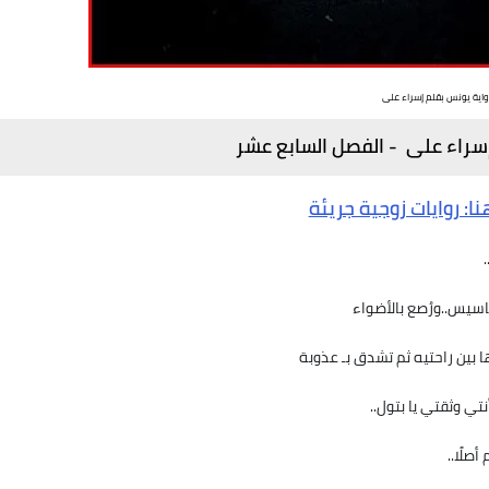
واية يونس بقلم إسراء على
سراء على - الفصل السابع عشر
ا: روايات زوجية جريئة
اسيس..ورُصع بالأضواء
 بين راحتيه ثم تشدق بـ عذوبة
تي وثقتي يا بتول..
صلًا..