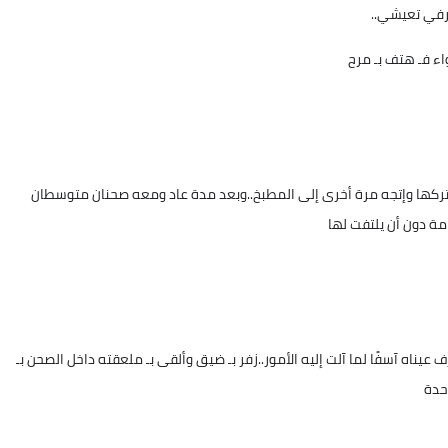
رفي تعيشي..
ء فـ هتف بـ مرح
م تركها وإتجه مرة أخرى إلى المطبخ..وبعد مدة عاد ومعه صحنان متوسطان
مة دون أن يلتفت لها
ناه آسفًا لما آلت إليه الأمور..زفر بـ ضيق وألقى بـ ملعقته داخل الصحن بـ
حدة