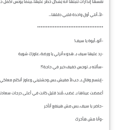
نفسها إنذارات تُنبئها أنه يُشكل خطر عليها..بينما يونس أكمل 
-لأ..أنتي أول واحدة قلبي دقلها...
**************************************
-ألو..أيوة يا سيف!
-رد عليها سيف بـ هدوء:أنزلي يا ورضة..عاوزك شوية
-سألته بـ توجس خفيف:خير في حاجة؟!
-إبتسم وقال بـ حب:لأ مفيش..بس وحشتيني وعاوز أتكلم معاكي
أغمضت عيناها بـ غضب..مُنذ قليل كانت في أعلى درجات سعادته
-حاضر يا سيف..بس مش هينفع أتأخر
-وأنا مش هأخرك