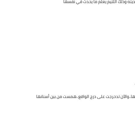
حديثه وذلك اللئيم يعلم ما يحدث في نفسها
ا..والآن تدحرجت على درج الواقع..همست من بين أسنانها