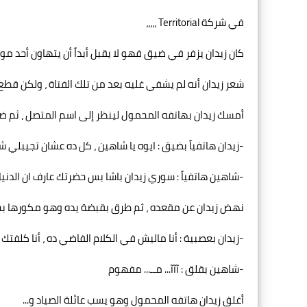
في شركة Territorial ،،،،،
كان زيدان يزفر في ضيق فهو لا يقبل أبداً أن يتهاون أحد م
شعر زيدان أنه لم يشفي غليه بعد من تلك الفتاة ، ولكن قطع تف
أمسك زيدان بهاتفه المحمول لينظر إلى اسم المتصل ، ثم ضغط
-زيدان هاتفياً بضيق : ايوه يا شاهين ، كل ده عشان تجيبلي
-شاهين هاتفياً : سوري زيدان باشا بس حضرتك عارف ان الدن
نهض زيدان عن مقعده ، ثم طرق بقبضة يده وهو مكورها بحد
-زيدان بعصبية : أنا ماليش في الكلام الفاضي ده ، أنا كلفت
-شاهين بقلق : آآآ... مــ... مفهوم
أغلق زيدان هاتفه المحمول وهو يسب عائلة الصياد و...