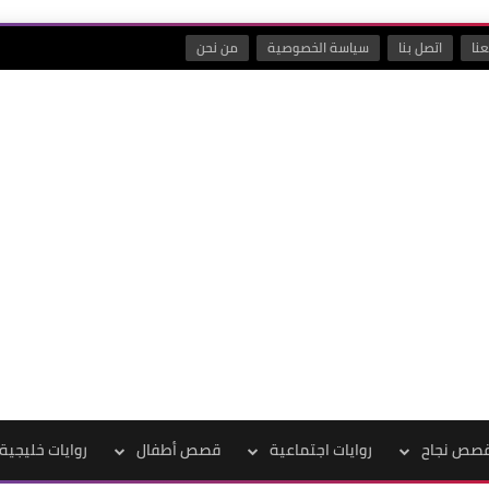
نا
اتصل بنا
سياسة الخصوصية
من نحن
صص نجاح
روايات اجتماعية
قصص أطفال
روايات خليجية