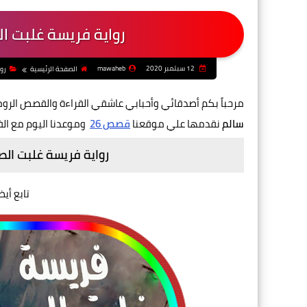
رواية فريسة غلبت الص
12 سبتمبر 2020
mawaheb
الصفحة الرئيسية
روا
مرحباً بكم أصدقائي وأحبابي عاشقي القراءة والقصص الرو
سالم
نقدمها
علي موقعنا
قصص 26
وموعدنا اليوم مع الف
رواية فريسة غلبت الصي
تابع أيض