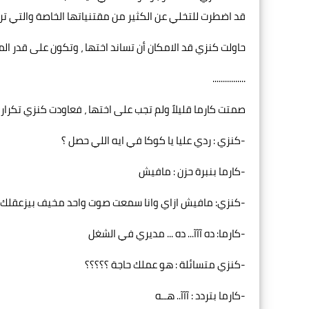
قد اضطرت للتخلي عن الكثير من مقتنياتها الخاصة والتي ترب
حاولت كنزي قد الامكان أن تساند اختها ، وتكون على قدر الم
................
صمتت كارما قليلاً ولم تجب على اختها ، فعاودت كنزي تكرار س
-كنزي : ردي عليا يا كوكا في ايه اللي حصل ؟
-كارما بنبرة حزن : مافيش
-كنزي: مافيش ازاي وانا سمعت صوت واحد مخيف بيزعقلك
-كارما: ده آآآ... ده ... مديري في الشغل
-كنزي متسائلة : هو عملك حاجة ؟؟؟؟؟
-كارما بتردد : آآآ.. هــه