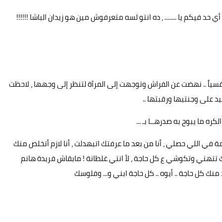
 حد فيكم يا ........ ، ده انتو لسه متعرفوش مين هو زيدان الباشا !!!!!!
سياً .. نهضت عن الفراش وتوجهت إلى المرآة لتنظر إلى وجهها ، لاحظت
يد على وجنتيها ورقبتها ..
 ما يبوح به صدرهــا بـ ...
ة في اللي حصلي ، أنا من بعد ما عرفتك اتبهدلت ، أنا لازم أتخلص منك
تتهني وتكوشي ع كل حاجة ، لأ انتي غلطانة ! مابقاش فريدة هانم
نك كل حاجة .. أيوه .. كل حاجة ابني و... وفلوسك