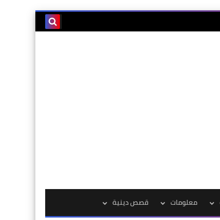
معلومات
قصص دينية