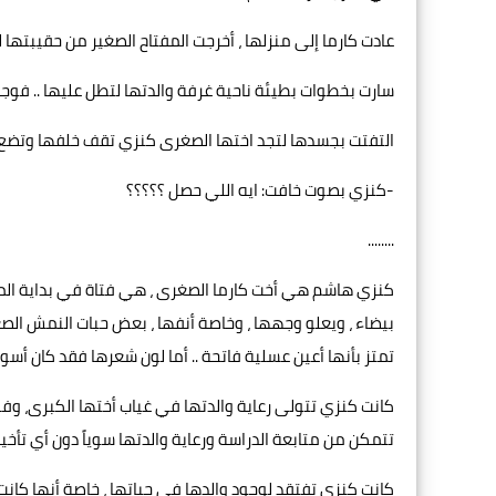
عادت كارما إلى منزلها ، أخرجت المفتاح الصغير من حقيبتها لت
سارت بخطوات بطيئة ناحية غرفة والدتها لتطل عليها .. فوجد
التفتت بجسدها لتجد اختها الصغرى كنزي تقف خلفها وتضع كل
-كنزي بصوت خافت: ايه اللي حصل ؟؟؟؟؟
........
كنزي هاشم هي أخت كارما الصغرى ، هي فتاة في بداية المرحلة
بيضاء ، ويعلو وجهها ، وخاصة أنفها ، بعض حبات النمش الصغ
تمتز بأنها أعين عسلية فاتحة .. أما لون شعرها فقد كان أسوداً حا
كانت كنزي تتولى رعاية والدتها في غياب أختها الكبرى، و
تتمكن من متابعة الدراسة ورعاية والدتها سوياً دون أي تأخير ح
كانت كنزي تفتقد لوجود والدها في حياتها ، خاصة أنها كان