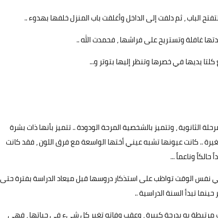
فتح الباب ، ثم دلفت إلى الداخل وأغلقت باب المنزل خلفها بهدوء ..
تها غافلة وتستريح على فراشها ، فحمدت الله ..
تا يديها في خصرها وتنظر إليها بتوتر و...
 الثانوية ، وتتميز بالشخصية المرحة الودودة .. تتميز بأنها ذات بشرة
يرة .. كانت عيونها تشبه عيني أختها الواسعة مع فرق اللون ، فقد كانت
لكاً وناعماً ...
في نفس الوقت تواظب على استذكار دروسها قبل ميعاد الدراسة بفترة حتى
ينما تبدأ السنة الدراسية ..
ت مرتبطة به بدرجة كبيرة ، وعقب وفاته تغير كل شيء في حياتها ، فهي