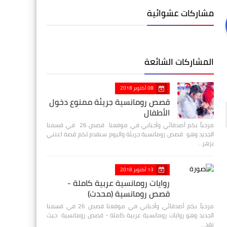
مشاركات عشوائية
المشاركات الشائعة
08 أكتوبر 2018
قصص رومانسية جريئة ممنوع دخول
الأطفال
مرحباً بكم أصدقائي وأحبابي في موقعنا قصص 26 في قسمنا
الجديد وهو قصص رومانسية جريئة واليوم سنقدم لكم قصة اعتني
بزهر…
13 أكتوبر 2018
روايات رومانسية عربية كاملة -
قصص رومانسية (محدث)
مرحباً بكم أصدقائي وأحبابي في موقعنا قصص 26 في قسمنا
الجديد وهو روايات رومانسية عربية كاملة - قصص رومانسية حيث
نقد…