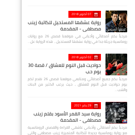
07 أكتوبر 2018
رواية عشقها المستحيل للكاتبة زينب
مصطفي - المقدمة
مرحباً بكم أصدقائي وأحبابي في موقعنا قصص 26 مع روايات
رومانسية جريئة جدا في رواية عشقها المستحيل ، هذه الرواية عل…
02 أكتوبر 2018
حواديت قبل النوم للعشاق / قصة 30
يوم حب
مرحباً بكم جميع أصدقائي ومتابعي موقعنا قصص 26 نقدم لكم
يوم حواديت قبل النوم للعشاق ، حيث يرغب الكثير من البنات
والشب…
29 يناير 2021
رواية سيد القمر الأسود بقلم زينب
مصطفي - المقدمة
مرحباً بكم أصدقائي وأحبابي عاشقي القراءة والقصص الرومانسية
مع رواية رومانسية جديدة للكاتبة المتميزة زينب مصطفى والتي