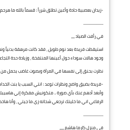
-زيدان بعصبية حادة وأعين تطلق شرراً : قسماً بالله ما هرحم أي
.......................
في رأفت الصياد ،،،،
استيقظت فريدة بعد نوم طويل ، فقد كانت مرهقة بدنياً ونف
وجود هالات سوداء حول أعينها المنتفخة ، وزيادة حدة التجاع
نظرت بحنق إلى نفسها في المرآة وبصوت غاضب يحمل من الكره
-فريدة بضيق واضح ونظرات توعد : انتي السبب يا بنت الخدام
وأبعد أدهم عنك بأي صورة .. متكونيش مفكرة إني هاسيبك 
الرفاعي اني ما خليتك ترجعي شحاته زي ما جيتي ، وأنا هاخد م
.......................
في منزل كارما هاشم ،،،،،