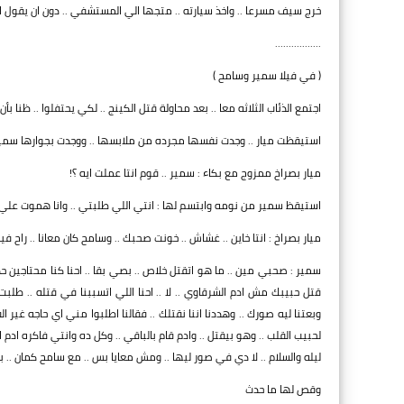
خرج سيف مسرعا .. واخذ سيارته .. متجها الي المستشفي .. دون ان يقول 
.................
( في فيلا سمير وسامح )
اجتمع الذئاب الثلاثه معا .. بعد محاولة قتل الكينج .. لكي يحتفلوا .. ظنا بأن
استيقظت ميار .. وجدت نفسها مجرده من ملابسها .. ووجدت بجوارها سمير
ميار بصراخ ممزوج مع بكاء : سمير .. قوم انتا عملت ايه ؟!
استيقظ سمير من نومه وابتسم لها : انتي اللي طلبتي .. وانا هموت علي 
ميار بصراخ : انتا خاين .. غشاش .. خونت صحبك .. وسامح كان معانا .. راح فين
سمير : صحبي مين .. ما هو اتقتل خلاص .. بصي بقا .. احنا كنا محتاجين 
قتل حبيبك مش ادم الشرقاوي .. لا .. احنا اللي اتسببنا في قتله .. طلب
وبعتنا ليه صورك .. وهددنا اننا نقتلك .. فقالنا اطلبوا مني اي حاجه غير
لحبيب القلب .. وهو بيقتل .. وادم قام بالباقي .. وكل ده وانتي فاكره ادم
ليله والسلام .. لا دي في صور ليها .. ومش معايا بس .. مع سامح كمان ..
وقص لها ما حدث