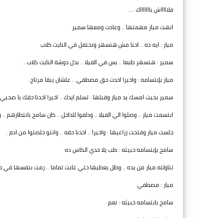
فلاااااش باااااااك ....
انهت ميار مهمتها .. وعادت ومعها سمير
ميار : ايه ده .. احنا مش هنسهر ونحتفل في النايت كلاب
سمير : هنسهر طبعا .. بس في الفيلا .. بدل دوشة النايت كلاب .
ميار بإبتسامه : واخيرا اخدت حق مصطفي .. علشان يبقا مرتاح .
سمير بخبث امسك يد ميار وقبلها : تسلم ايدك .. اخيرا اخدنا حقك يا صحبي 
ابتسمت ميار .. وصلوا الي الفيلا .. ودلفوا للداخل .. كان سامح بانتظارهم .
جلست ميار وفتحت زراعيها : واخيرا .. اخدنا حقه .. وانتو خلصتوا من ادم .
سامح بإبتسامه خبيثه : طب يلا خدي الكاس ده
تناولته ميار من يده .. وظل يعطيها حتي غابت تماما .. رمت بنفسها في ح
ميار : مصطفي
سامح بابتسامه خبيثه : نعم