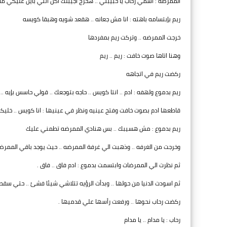
الممرضه : اسمي رحاب يا حبيبتي .. هخرج اجيبلك اكل انتي باين عليكي م
ريم بإبتسامه باهته : انا مش جعانه .. هقعد شويه وهبقا كويسه
خرجت الممرضه .. وتركت ريم بمفردها
وهنا اتاها صوت خافت : ريم .. ريم
ركضت ريم في اتجاهه
ريم بدموع ولهفه : ادم .. انتا كويس .. حاجه بتوجعك .. قولي حاسس بإيه ..
قاطعها ادم بصوت خافت وفتح عينيه ونظر في عينيها : انا كويس .. خليكي ج
ريم بدموع : مش هسيبك .. بس هنادي الممرضه تطمني عليك
وخرجت من الغرفه .. وذهبت الي غرفة الممرضه .. حيث يوجد باقي الممرضا
ثم نظرت الي الممرضات وابتسمت بدموع : ادم فاق .. فاق .
ثم اسودت الدنيا من حولها .. وبدأت الرؤيه تتلاشي شيئا فشئ .. حتي سقط
ركضت رحاب نحوها .. ورفعت رأسها علي قدميها .
رحاب : يا مدام .. يا مدام