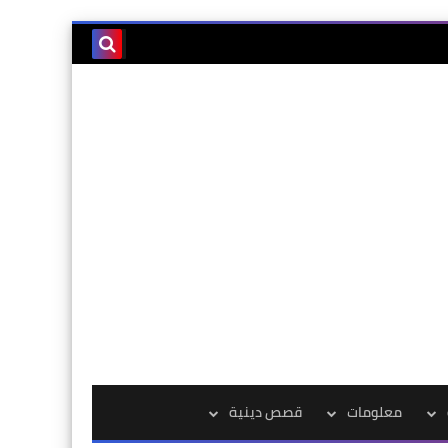
معلومات
قصص دينية