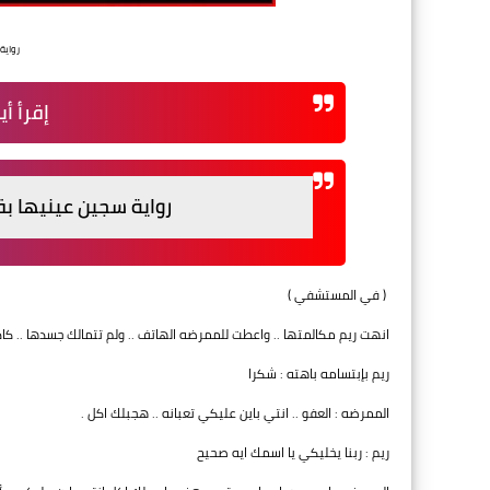
رواية
إقرأ أي
رواية سجين عينيها بق
( في المستشفي )
انهت ريم مكالمتها .. واعطت للممرضه الهاتف .. ولم تتمالك جسدها .. كا
ريم بإبتسامه باهته : شكرا
الممرضه : العفو .. انتي باين عليكي تعبانه .. هجبلك اكل .
ريم : ربنا يخليكي يا اسمك ايه صحيح