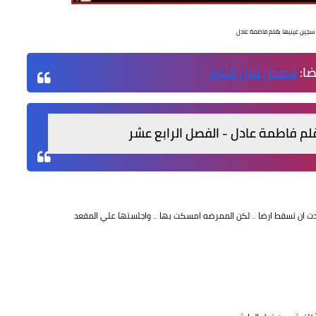
 سجين عينيها بقلم فاطمة عادل
ضا:
قصص قبل النوم
لم فاطمة عادل - الفصل الرابع عشر
دت ان تسقط ارضا .. لكن الممرضه امسكت بها .. واجلستها علي المقعد