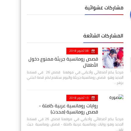
مشاركات عشوائية
المشاركات الشائعة
08 أكتوبر 2018
قصص رومانسية جريئة ممنوع دخول
الأطفال
مرحباً بكم أصدقائي وأحبابي في موقعنا قصص 26 في قسمنا
الجديد وهو قصص رومانسية جريئة واليوم سنقدم لكم قصة اعتني
بزهر…
13 أكتوبر 2018
روايات رومانسية عربية كاملة -
قصص رومانسية (محدث)
مرحباً بكم أصدقائي وأحبابي في موقعنا قصص 26 في قسمنا
الجديد وهو روايات رومانسية عربية كاملة - قصص رومانسية حيث
نقد…