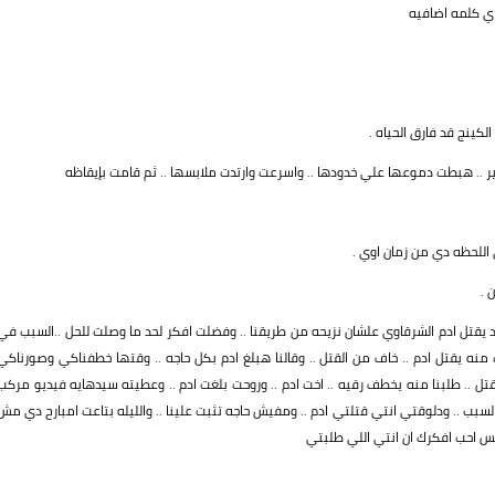
اي كلمه اضافيه
 الكينج قد فارق الحياه .
 .. هبطت دموعها علي خدودها .. واسرعت وارتدت ملابسها .. ثم قامت بإيقاظه
اللحظه دي من زمان اوي .
 .
حد يقتل ادم الشرقاوي علشان نزيحه من طريقنا .. وفضلت افكر لحد ما وصلت للحل ..السبب في
ت منه يقتل ادم .. خاف من القتل .. وقالنا هبلغ ادم بكل حاجه .. وقتها خطفناكي وصورناكي
 القتل .. طلبنا منه يخطف رقيه .. اخت ادم .. وروحت بلغت ادم .. وعطيته سيدهايه فيديو مركب
 السبب .. ودلوقتي انتي قتلتي ادم .. ومفيش حاجه تثبت علينا .. والليله بتاعت امبارح دي مش
 بس احب افكرك ان انتي اللي طلبتي