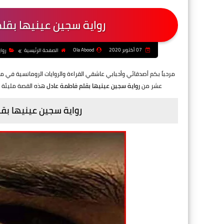
رواية سجين عينيها بقلم
07 أكتوبر 2020
Ola Abood
الصفحة الرئيسية
روا
مرحباً بكم أصدقائي وأحبابي عاشقي القراءة والروايات الرومانسية في م
عشر من
رواية سجين عينيها بقلم فاطمة عادل
هذه القصة مليئة ب
رواية سجين عينيها بقل