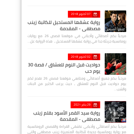
07 أكتوبر 2018
رواية عشقها المستحيل للكاتبة زينب
مصطفي - المقدمة
مرحباً بكم أصدقائي وأحبابي في موقعنا قصص 26 مع روايات
رومانسية جريئة جدا في رواية عشقها المستحيل ، هذه الرواية عل…
02 أكتوبر 2018
حواديت قبل النوم للعشاق / قصة 30
يوم حب
مرحباً بكم جميع أصدقائي ومتابعي موقعنا قصص 26 نقدم لكم
يوم حواديت قبل النوم للعشاق ، حيث يرغب الكثير من البنات
والشب…
29 يناير 2021
رواية سيد القمر الأسود بقلم زينب
مصطفي - المقدمة
مرحباً بكم أصدقائي وأحبابي عاشقي القراءة والقصص الرومانسية
مع رواية رومانسية جديدة للكاتبة المتميزة زينب مصطفى والتي