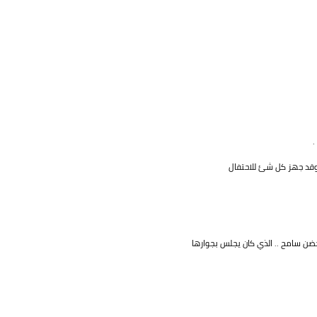
.
. وقد جهز كل شئ للاحتفال
ضن سامح .. الذي كان يجلس بجوارها