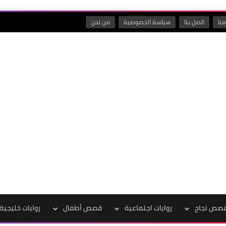
نا
اتصل بنا
سياسة الخصوصية
من نحن
صص نجاح
روايات اجتماعية
قصص أطفال
روايات خليجية