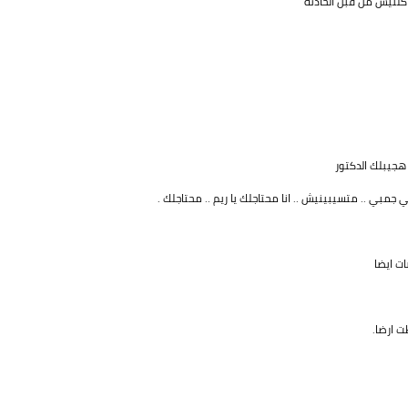
أكلتيش من قبل الحادثه
 هجيبلك الدكتور
مبي .. متسيبينيش .. انا محتاجلك يا ريم .. محتاجلك .
ت ايضا
ت ارضا.