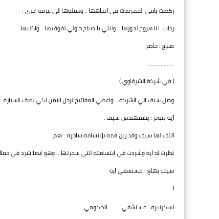
ركضت باقي الممرضات في اتجاهها .. وحملوها الي غرفه اخري .
رحاب : انا هروح لجوزها .. وانتي يا صباح حاولي تفوقيها .. واكليها .
صباح : حاضر
..................
( في شركة الشرقاوي )
وصل سيف الي الشركه .. واعطي المفاتيح لرجل الامن لكي يصف السياره .. ث
آيه بتوتر : بشمهندس سيف .
التف لها سيف وقد زين فمه بإبتسامه ساحره : نعم
نظرت له آيه وشردت في ابتسامته التي سحرتها .. وهو ايضا شرد في جما
سيف بهلع : مستشفي ايه
ا
لسكرتيره : مستشفي ........ الحكومي .