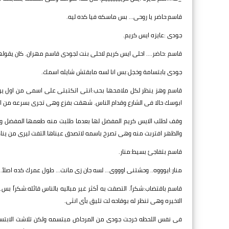
قاسم:حاضر يا روحى... بس ماسكه فيا كده ليه.
جودى :عايزه ايس كريم.
قاسم :حاضر.... احلى ايس كريم لاحلى بنت لجودى قاسم مهران. كان يقو
جودى بابتسامة وخجل:بس انا لسه مابقتش شايله اسمك.
قاسم وهز ينظر لكل ملامحها بحب:انتى اتكتبتى على اسمى من اول يوم ا
ابوسك حالا فى الشارع وقدام الناس. شهقت بفزع وهى تجرى بسرعه من اما
وقف لطلب الايس كريم المفضل لها بعدما طلبت منه طعمها المفضل و
والظهر افتربت منه وهى تصرخ باسمه لاتصدق عيناها.التفت ليرى من ينا
قاسم بتفاجئ بسيط:منار.
منار:ايوووه.. وحشتنى اوووى... لسه جان زى مانت... طول عمرك كده اصلاً.
قاسم باقتضاب:شكراً. التصقت به أكثر غير مباليه بالناس قائله:شكراً بس.
الاخيره وهى تنظر له بوقاحه لت تليق بأى انثى.
فى نفس اللحظه خرجت جودى من المرحاض مبتسمه ولكن تلاشت الابتس