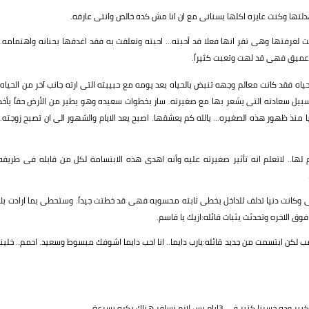
دلتها وكنت عايزه اكلها بسنانى مع ان انا مش كده خالص وانتى عارفه.
غرفتها وهى تقر انها فعلا قد أحبته... احبته وتعلقت به فقد اغدقها بحنانه واهتمامه..
عميق فهى قد لهت وتعبت كثيراً.
ه فقد كانت معالم وجهه تنبض بالحياه بعد يومه مع حبيبته التى ارته جانب آخر من الحياه.
يل سعادته التى يشعر بها مع صغيرته. سار بخطوات سعيده وهو يطير من الأرض حقاً يأخذ
ا منذ ظهور هذه الصغيره... يالله كم يعشقها. اصبح يعد الايام والشهور الى ان تصبح زوجته..
ا.. لاتعلم انه تأثير صغيرته عليه وأنه اهدى هذه الابتسامة لكل من قابله فى طريقه
ى وكانت دنيا تدلف للداخل بخطى ثابته محسوبه فهى قد خطتت جيداً. وستحطى بما ارادت بلا
الاخره وتحدثت يثبات قائله:ازيك يا قاسم.
 لكن ابتسمت من جديد قائله:يارب دايما.. انا احب دايما اشوفك مبسوط وسعيد. احمم.. خلينا
بس لازم نسافر هناك بكره بسرعة.