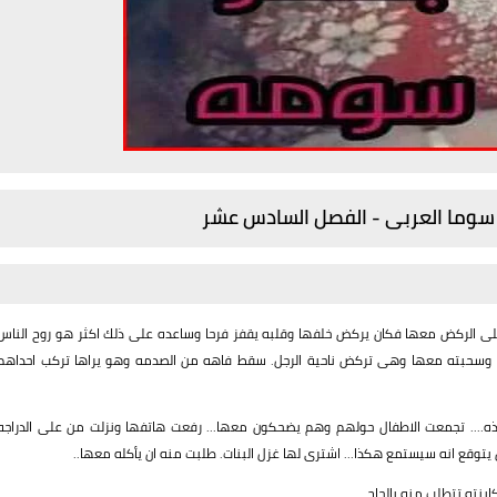
سوما العربى - الفصل السادس عشر
على الركض معها فكان يركض خلفها وقلبه يقفز فرحا وساعده على ذلك اكثر هو روح الناس
حا وسحبته معها وهى تركض ناحية الرجل. سقط فاهه من الصدمه وهو يراها تركب احداهم
ه.... تجمعت الاطفال حولهم وهم يضحكون معها... رفعت هاتفها ونزلت من على الدراجه
يتوقع انه سيستمع هكذا... اشترى لها غزل البنات. طلبت منه ان يأكله معها..
بنته تتطلب منه بإلحاح.