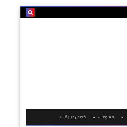
معلومات
قصص دينية