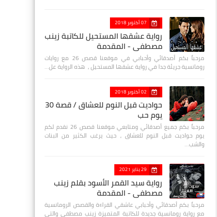
07 أكتوبر 2018
رواية عشقها المستحيل للكاتبة زينب
مصطفي - المقدمة
مرحباً بكم أصدقائي وأحبابي في موقعنا قصص 26 مع روايات
رومانسية جريئة جدا في رواية عشقها المستحيل ، هذه الرواية عل…
02 أكتوبر 2018
حواديت قبل النوم للعشاق / قصة 30
يوم حب
مرحباً بكم جميع أصدقائي ومتابعي موقعنا قصص 26 نقدم لكم
يوم حواديت قبل النوم للعشاق ، حيث يرغب الكثير من البنات
والشب…
29 يناير 2021
رواية سيد القمر الأسود بقلم زينب
مصطفي - المقدمة
مرحباً بكم أصدقائي وأحبابي عاشقي القراءة والقصص الرومانسية
مع رواية رومانسية جديدة للكاتبة المتميزة زينب مصطفى والتي