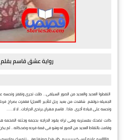
رواية عشق قاسم بقلم 
التقطوا العديد والعديد من الصور السيلفى... ظلت تجرى وتقفز وتحسه 
الجميله حولهم. شاهدت من بعيد رجل لتأجير (العجل) فقفزت بصراخ فر
وتحسه على قيادة أخرى. ماذا.. قاسم مهران يرتدى الدراجات.. لا لا.......
كانت تضحك بهستريه وهى تراه يقود الدراجه بحجمه وجثته الضخمه هذ
وقامت بالتقاط العديد من الصور له وهو فى قمة فرحه وضحكاته... لم يكن 
_قاااااسم عايزه آيس كريييييييم. كان هذا صوتها وهى تتمسك بملابسه كا