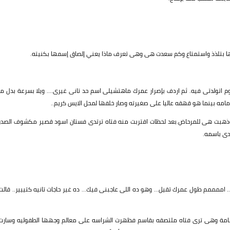
لها بتلذذ واستمتاع وكم سعدت هى وهى تعرف ماذا يعني إلصاق إسمها بكنيته.
تولدتى فيه. ثم اردف بإصرار عمرك ماهتشيلى اسم حد تانى غيرى.... ويلا بسرعة بدل ما
مه بينما هو قهقه عاليا على صغيرته وصار خلفها لمحل الايس كريم..
ذهبت هى للمرحاض.بعد لحظات اقتربت منه فتاه ترتدى فستان اسود قصير مكشوف الصدر
دى باسمه.
.. اممممم طول عمرك تقيل... وهو ده اللى عاجبنى فيك... ده غير حاجات تانيه كتييير.. قالت
امة وهى ترى فتاه ملتصقه بقاسم فظهرت الشراسه على معالم وجهها الطفوليه وسارت