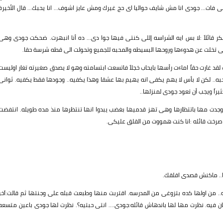
 فات... جودى انا مش شايف حواليا اى حج غيرك ومش عايز اشوف... انا يحبك... قال الأخيرة
 قائلاً :لا بس ايه الشراسه إللى كنتى فيها جوا دى... ده أنا انبهرت. ضحكت جودى وهى
تى تخلت عن هدوءها وروحها البسيطه والمحبه للجميع وتحولت الى قطه شرسة حقا.
 غارت حقاً اماءت رأسها بايحاب خجلاً فاتسعت ابتسامته وهو لا يصدق صغيرته تغار اوليست
به.. لكن لا بأس لا يهم يكفى انه يهيم بها عشقا وهذا يكفيه.. وجودها فقط يكفيه. ثوانى
راً ويجب أن تعود جودى لمنزلها..
دت مها باتتظارها وهى تهز قدميها بغضب يبدوا انها تنتظرها منذ مده طويله. انتفضت
ا.. ماكنش قصدى اقلقك.
ده.. من اولها كده بتزوغى من المدرسه. اقتربت منها وطبعت قبله على وجنتها ثم قالت:آخر
ان فيه. نظرت مها لها باندهاش قائله:جودى.... انتى حبتيه؟. نظرت لها جودى باعين متسعه