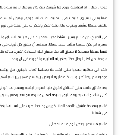
جودى :مها... انا اتضايقت اووى لما شوفت بنت كان يعرفها لازقه فيه وبه
مها:يعني بتغيرى عليه. تبقى بتحبيه. نظرت لها جودى بزهول ثم اسرعت ل
لهفته عليها عشقه وجنونه بها. ظلت تفكر وتفكر به حتى غفت فى نوم 
فى الصباح كان قاسم يسير بنشاط عجيب فقد زاد على هيئته الاشراق والحيا
بعمره لم يكن سعيدا مثلما سعد معها. مستعد أن ينفق كل ثروته فى سب
نفساً عميقاً بسعادة لا يصدق انه حقا يعيش تلك السعادة. تغيرت حياته كلي
هو حقا من اكثر الرجال حظاً بصغيرته المثيره والخجوله فى ان واحد.
دلف الى مكتبه مهديا منى ابتسامة جعلتها تصاب بالجنون هل يبتسم له
وجميعهم ايضا أصيبوا بسكته قلبيه لا يعون ان قاسم مهران يبتسم لهم.
بعد دقائق دلفت منى تستاذن لدخول دنيا السواح. ابتسم وسمح لها. ثوان
أدنى شك. جلست بطريقة تليق بسيدة اعمال وسيده مجتمع. وضعن ساق فوق 
قاسم بسعادة عاشق. :الحمد لله انا كويس جدا جدا. صرت على اسنانها بغضب
فى شغلنا.
قاسم مستدعيا بعض الجدية :اه اتفضلى.
دنيا:مشروع قرية مرسى علم واقف فى شوية مشاكل هناك وحصل خلاف كبير وده خسرنا كتير فى 3ايام 