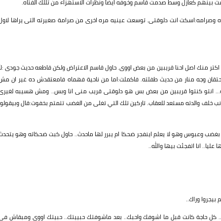
ت بينهم كعازل وسط صدمت قاسم وخوفه أيضاً ونظرات الاستهزاء من تللك الفتاه.
يره وصرامه:اسكت انت دلوقتى. توسعت عينيه مره اخرى من صرامة صغيرته التى يراها لاول
اه اكتر منك اصل احنا قريبين من بعض اووى. حاول قاسم الاعتراض ولكن قاطعه حديث جودى :لأ
حتقان وجه منار من حديث طفلته. فاكملت:اما من ناحية فهماه فامعتقدش ده غير ان مش
ه... انتو كنتوا قريبين من بعض بس هو دلوقتى قريب منى انا وبس.. ومش هسيبه لغيرى
نب خلف والدته مستعد للعقاب. تاركين تلك التي تغلى من الغضب تتمتم بخفوت:قال وبيقولوا
 بغضب وعبوس وهو لا يعلم اينفجر ضحكا ام يبرر لها ماحدث.. حاول كبت ضحكاته وهو يتحدث
ليا.. انا اتفجئت بيها والله..
بيجروا وراك..
ه... كل حاجة كانت قبل ما اشوفك واحبك.. بعد ماشوفتك حبييتك.. حبيتك اووى ومبقاش في