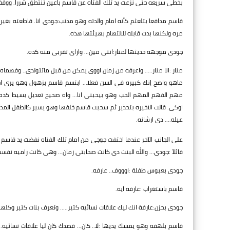
بخطى سريعه حتى نزعت يد تلك الفتاه عن قاسم باعين تنتطق شررا. ووقف
قاسم مدافعا بتلعثم كأنه امام والدته وهو مذنب:جودى انا. قاطعته بغ
مره ولكنها بدت قابله للالتهام بهيئتها هذه.
جودى موجهه حديثها لمنار:انتى مين... وازاى تقربى منه كده.
منار :انا منار..... واعرفه من زمان اووى يمكن من قبل ماتتولدى.. وفهم
ماهو واضح إنك كبيره في السن فعلا... ابتسم قاسم بزهول وهو يرى ا
مهم الفهم المهم الحب وهو بيحبنى انا... واه صحيح تعديل بسيط كد
اوكى. قالت الاخيره بتحذير ثم سحبت قاسم خلفها وهو يسير كالطفل المذ
عيله.... دى ارشانه.
على الجانب الآخر عندما اختفت جوجى من امام تلك الفتاه نفضت يد قاسم
قائلاً :جودى... والله البنت دى كانت صحابتى زمان... وهى كانت راميه نفسها ع
جودى بعبوس طفلة :اوووف.. عارفه.
قاسم باستغراب :عارفه ايه.
جودى بحزن:عارفة انك ليك علاقات نسائيه كتير..... وتعرف بنات كتير وكلهم 
قاسم بلهفه وهو يمسك يديها :لا.. كان... قصدك كان ليا علاقات نسائي