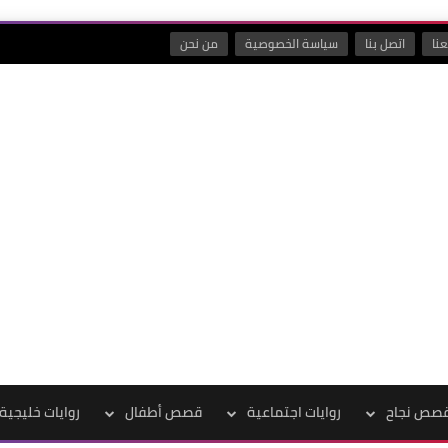
نا
اتصل بنا
سياسة الخصوصية
من نحن
صص نجاح
روايات اجتماعية
قصص أطفال
روايات خليجية