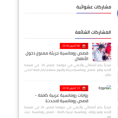
مشاركات عشوائية
المشاركات الشائعة
08 أكتوبر 2018
قصص رومانسية جريئة ممنوع دخول
الأطفال
مرحباً بكم أصدقائي وأحبابي في موقعنا قصص 26 في قسمنا
الجديد وهو قصص رومانسية جريئة واليوم سنقدم لكم قصة اعتني
بزهر…
13 أكتوبر 2018
روايات رومانسية عربية كاملة -
قصص رومانسية (محدث)
مرحباً بكم أصدقائي وأحبابي في موقعنا قصص 26 في قسمنا
الجديد وهو روايات رومانسية عربية كاملة - قصص رومانسية حيث
نقد…