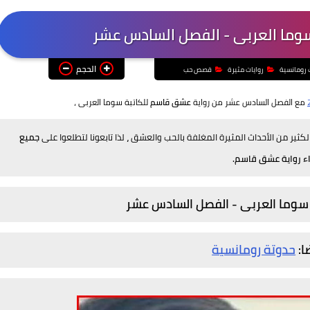
وما العربى - الفصل السادس عشر
الحجم
 رومانسية
روايات مثيرة
قصص حب
مع الفصل السادس عشر من
رواية
عشق قاسم
للكاتبة
سوما العربى
،
الكثير من الأحداث المثيرة المغلفة بالحب والعشق
،
لذا تابعونا لتطلعوا على
جميع
اء
رواية عشق قاسم.
سوما العربى - الفصل السادس عشر
ا:
حدوتة رومانسية