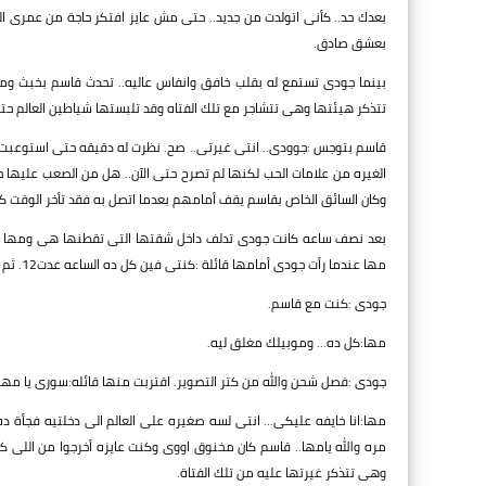
بعدك حد.. كأنى اتولدت من جديد.. حتى مش عايز افتكر حاجة من عمرى الى
بعشق صادق.
بينما جودى تستمع له بقلب خافق وانفاس عاليه.. تحدث قاسم بخبث ومكر
تتذكر هيئتها وهى تتشاجر مع تلك الفتاه وقد تلبستها شياطين العالم ح
قاسم بتوجس :جوودى.. انتى غيرتى.. صح. نظرت له دقيقه حتى استوعبت لقد
الغيره من علامات الحب لكنها لم تصرح حتى الآن.. هل من الصعب عليها ح
وكان السائق الخاص بقاسم يقف أمامهم بعدما اتصل به فقد تأخر الوقت كثي
بعد نصف ساعه كانت جودى تدلف داخل شقتها التى تقطنها هى ومها وج
مها عندما رأت جودى أمامها قائلة :كنتى فين كل ده الساعه عدت12. ثم صرخت قائله :انا كنت همووت من القلق عليكى.
جودى :كنت مع قاسم.
مها:كل ده... وموبيلك مغلق ليه.
جودى :فصل شحن والله من كتر التصوير. اقتربت منها قائله:سورى يا مه
مها:انا خايفه عليكى... انتى لسه صغيره على العالم الى دخلتيه فجأة 
مره والله يامها.. قاسم كان مخنوق اووى وكنت عايزه أخرجوا من اللى ك
وهى تتذكر غيرتها عليه من تلك الفتاة.