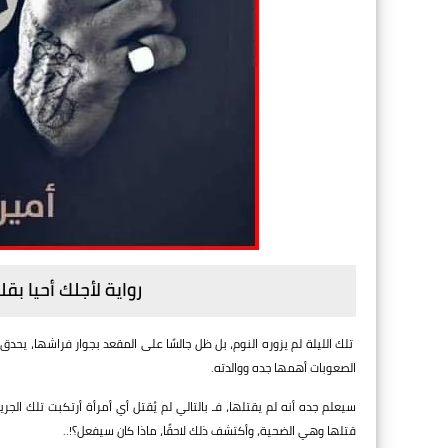
رواية لأجلك أحيا ب
تلك الليلة لم يزوره النوم، بل ظل جالسًا على المقعد بجوار فراشها، يحدق
الصعوبات أهمها جده ووالدته.
سيعلم جده أنه لم يقتلها، فـ بالتالي لم يُقتل أي أمرأة أرتكبت تلك الج
قتلها وهي الضحية، وأكتشف ذلك لاحقًا، ماذا كان سيفعل؟!..