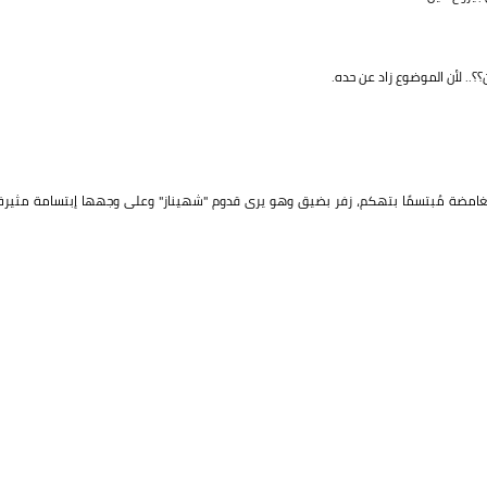
؟.. لأن الموضوع زاد عن حده.
ه الغامضة مُبتسمًا بتهكم، زفر بضيق وهو يرى قدوم "شهيناز" وعلى وجهها إبتسامة مثيرة