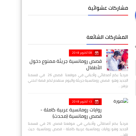
مشاركات عشوائية
المشاركات الشائعة
08 أكتوبر 2018
قصص رومانسية جريئة ممنوع دخول
الأطفال
مرحباً بكم أصدقائي وأحبابي في موقعنا قصص 26 في قسمنا
الجديد وهو قصص رومانسية جريئة واليوم سنقدم لكم قصة اعتني
بزهر…
13 أكتوبر 2018
روايات رومانسية عربية كاملة -
قصص رومانسية (محدث)
مرحباً بكم أصدقائي وأحبابي في موقعنا قصص 26 في قسمنا
الجديد وهو روايات رومانسية عربية كاملة - قصص رومانسية حيث
نقد…