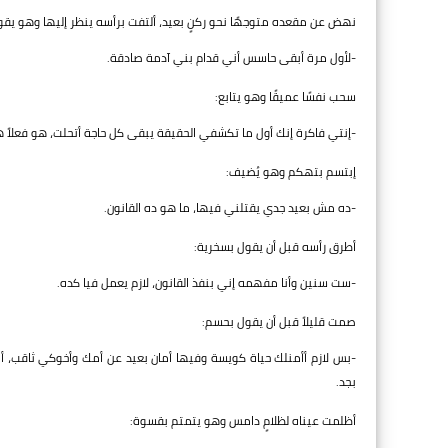
نهض عن مقعده متوجهًا نحو ركنٍ بعيد، ألتفت برأسه ينظر إليها وهو يقو
-لأول مرة أبقى حاسس أني قدام بني آدمة صادقة.
سحب نفسًا عميقًا وهو يتابع:
-إنتي فاكرة إنك أول ما تكشفي الحقيقة يبقى كل حاجة أتحلت، هو فعلاً
إبتسم بتهكم وهو يُضيف:
-ده مش بعيد جدي يقتلني فيها، ما هو ده القانون.
أطرق رأسه قبل أن يقول بسخرية:
-ست سنين وأنا مفهمه إني بنفذ القانون، لازم يعمل فيا كده.
صمت قليلاً قبل أن يقول بحسم:
-بس لازم أأمنلك حياة كويسة وفيها أمان بعيد عن أمك وأخوكي ثاقب، أ
بجد.
أظلمت عيناه لظلامٍ دامس وهو يتمتم بقسوة: