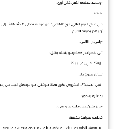
-وساهد هدفعه التمن غالي أوي.
******
في صباح اليوم التالي، خرج "الهامي" من غرفته بخطى هادئة هابطًا إلى
أن يهدر بصوته الصارم:
-راجي، راااااااجي.
أتى بخطوات راكضة وهو يتمتم بقلق:
-إيه؟؟.. في إيه يا بابا؟؟..
تسائل بصوتٍ حاد:
-فين أصهب؟؟.. المفروض يكون معانا دلوقتي، هو مرجعش البيت من إمبارح 
رد عليه بهدوءٍ:
-جايز يكون عنده حاجة ضرورية، و..
قاطعـه بصرامة مخيفة:
-مينفعش الكلام ده، إبنك لازم يكون هنا في ميعاده، وبعدين هو بيختفي 