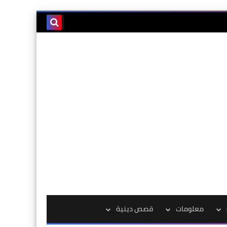
معلومات
قصص دينية