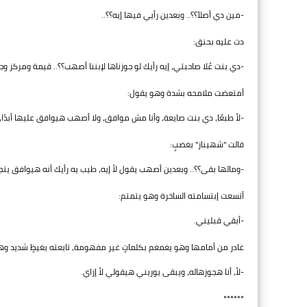
-مين دي أصلاً؟؟.. وبعدين رأيي فيها إيه؟؟..
دت عليه بحنق:
-دي بنت عُلا صاحبتي، إيه رأيك لو جوزناها لإبننا أصهب؟؟.. قيمة ومركز وج
أمتعضت ملامحه بشدة وهو يقول:
-لأ طبعًا، دي بنت صايعة، وأنا مش موافق، ولا أصهب هيوافق عليها أبدًا، ق
قالت "شهيناز" بغضبٍ:
-ومالها بقى؟؟.. وبعدين أصهب يقول لأ إيه، طيب يه رأيك أنه هيوافق يتج
أتسعت إبتسامته الساخرة وهو يتمتم:
-أبقي قبليني.
غادر من أمامها وهو يغمغم بكلماتٍ غير مفهومة، تابعته بغيظٍ شديد و
-لأ، أنا هجوزهاله، ويبقى يوريني هيقولي لأ إزاي.
******