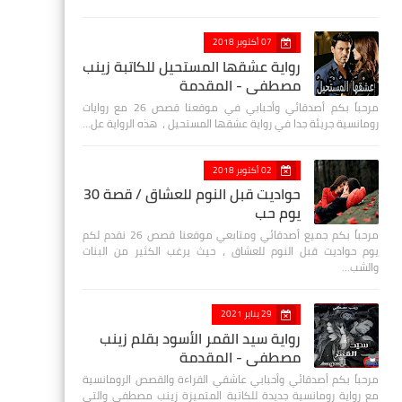
07 أكتوبر 2018
رواية عشقها المستحيل للكاتبة زينب
مصطفي - المقدمة
مرحباً بكم أصدقائي وأحبابي في موقعنا قصص 26 مع روايات
رومانسية جريئة جدا في رواية عشقها المستحيل ، هذه الرواية عل…
02 أكتوبر 2018
حواديت قبل النوم للعشاق / قصة 30
يوم حب
مرحباً بكم جميع أصدقائي ومتابعي موقعنا قصص 26 نقدم لكم
يوم حواديت قبل النوم للعشاق ، حيث يرغب الكثير من البنات
والشب…
29 يناير 2021
رواية سيد القمر الأسود بقلم زينب
مصطفي - المقدمة
مرحباً بكم أصدقائي وأحبابي عاشقي القراءة والقصص الرومانسية
مع رواية رومانسية جديدة للكاتبة المتميزة زينب مصطفى والتي