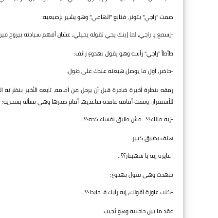
صمت "راجي" بتوتر، فتابع "الهامي" وهو يشير بإصبعيه:
-إسمع يا راجي، لما إبنك يجي تقوله يجيلي، عشان أفهم سيادته بيروح فين؟
طأطأ "راجي" رأسه وهو يقول بهدوءٍ زائف:
-حاضر، أول ما يوصل هبعته عندك على طول.
رمقه بنظرة أخيرة ضاجرة قبل أن يرحل من أمامه، تابعه الأخير بنظرات
للأستفزاز، وقفت أمامه عاقدة ساعديها أمام صدرها وهي تسأله بسخرية:
-إيه مالك؟؟.. مش طايق نفسك كده؟؟..
هتف بضيق كبير:
-عايزة إيه يا شهيناز؟؟..
تنهدت وهي تقول بهدوءٍ:
-كنت عاوزة أقولك، إيه رأيك فـ جايدا؟؟..
عقد ما بين حاجبيه وهو يُجيب: