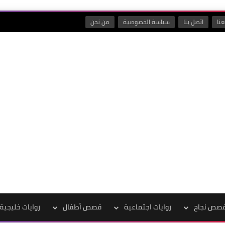
نا
اتصل بنا
سياسة الخصوصية
من نحن
صص نجاح
روايات اجتماعية
قصص أطفال
روايات خليجية