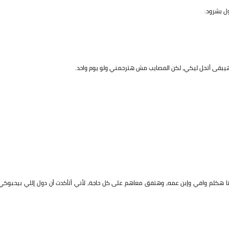
ل بشرود:
 هيبقى أتحل ليكي، لكن المصايب مش هترحمني ولو يوم واحد.
نا هكلم وافي وإبن عمه، وهتفق معاهم على كل حاجة، لأني أتأكدت أن دول إللي بيحبوكي