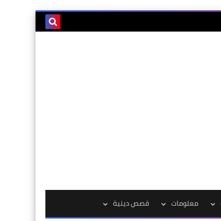
معلومات
قصص دينية