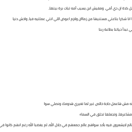
بل كدة ان دي أمي. ومفيش ابن يسيب أمه تبات برة بيتها،
ا انا شكرا بتاعتي مستنيها من زمااان ولازم اعوض اللي انتي عملتيه فيا، واخش دنيا
دأ حياتنا بطاعة ربنا
لله مش هاعمل حاجة خالص غير لما تغيري هدومك ونصلي سوا
 مشاعرها، وتجعلها تحلق في السماء
لم لايشعرون فيه بأحد سواهم عالم جمعهم في حلال الله، لم يغضبا الله رغم انهم كانوا في