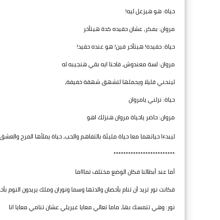
حياة: هو هيزعل ليه!
مروان: بمكر، عشان حفيده كدة هيتأخر
حياة: حفيده! هيتأخر فين! هو عنده حفيد!
مروان: لسة معندوش، فاحنا ايه بقي هنجيبه له
لينحني قليلا ويحملها لتشهق شهقة خفيفة،
حياة: نزلني يامروان
مروان: حاضر ياحياة مروان هنزلك اهو
ليبدءا حياتهما معا حياة مليئة بالتفاهم والحب، حياة يملأها المرح والعشق
*************************
أما عند أبطالنا فكان الوضع مختلف تماااما
فكانت نور تريد أن تنام بأحضان والدتها وسما ونوران وملك يريدون النوم بأ
نور: وهي تتمسك بها، ماما تعالي معايا غيريلي عشان تنامي معايا انا