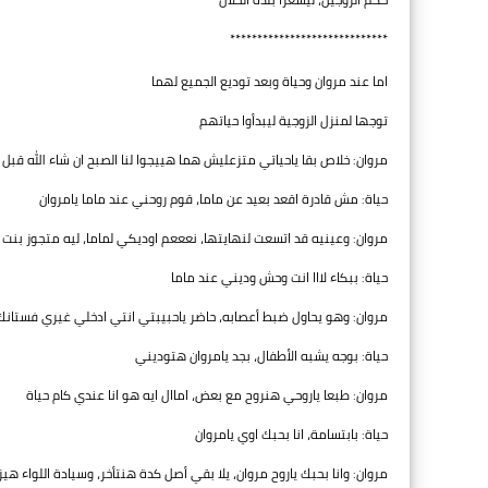
*****************************
اما عند مروان وحياة وبعد توديع الجميع لهما
توجها لمنزل الزوجية ليبدأوا حياتهم
مروان: خلاص بقا ياحياتي متزعليش هما هييجوا لنا الصبح ان شاء الله قبل 
حياة: مش قادرة اقعد بعيد عن ماما، قوم روحني عند ماما يامروان
مروان: وعينيه قد اتسعت لنهايتها، نعععم اوديكي لماما، ليه متجوز بنت 
حياة: ببكاء لااا انت وحش وديني عند ماما
مروان: وهو يحاول ضبط أعصابه، حاضر ياحبيبتي انتي ادخلي غيري فستا
حياة: بوجه يشبه الأطفال، بجد يامروان هتوديني
مروان: طبعا ياروحي هنروح مع بعض، اماال ايه هو انا عندي كام حياة
حياة: بابتسامة، انا بحبك اوي يامروان
مروان: وانا بحبك ياروح مروان، يلا بقي أصل كدة هنتأخر، وسيادة اللواء هي