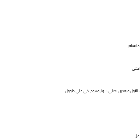
مانسافر
اختي
نك الأول وبعدين نصلي سوا، وهوديكي علي طوول
زعل