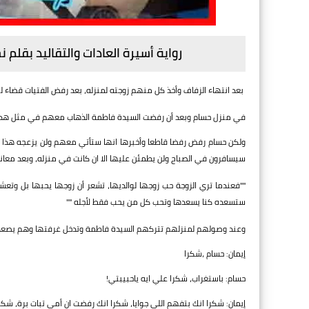
رواية أسيرة العادات والتقاليد بقل
بعد انتهاء الزفاف وأخذ كل منهم زوجته لمنزله، بعد رفض الفتيات قضاء 
في منزل حسام وبعد أن رفضت السيدة فاطمة الذهاب معهم في مثل هذا 
ولكن حسام رفض رفضا قاطعا وأخبرها انها ستأتي معهم ولن يزعجه هذا ا
سيسافرون في الصباح ولن يطمئن عليها الا ان كانت في منزله، وبعد معانا
""فعندما تري الزوجة حب زوجها لوالديها، تشعر أن زوجها يحبها بل وتع
ستسعده كنا يسعدها وتحب كل من يحب فقط لأجله ""
وعند وصولهم لمنزلهم تتركهم السيدة فاطمة وتدخل غرفتها وهم يصعدو
إيمان: حسام ،شكرا
حسام: باستغراب، شكرا علي ايه ياحبيبتي!
إيمان: شكرا انك بتفهم اللي جوايا، شكرا انك رفضت ان أمي تبات برة، شك