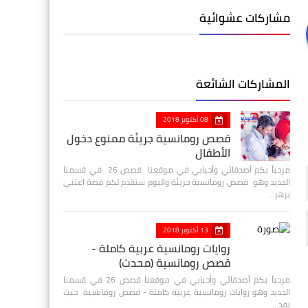
مشاركات عشوائية
المشاركات الشائعة
08 أكتوبر 2018
قصص رومانسية جريئة ممنوع دخول
الأطفال
مرحباً بكم أصدقائي وأحبابي في موقعنا قصص 26 في قسمنا
الجديد وهو قصص رومانسية جريئة واليوم سنقدم لكم قصة اعتني
بزهر…
13 أكتوبر 2018
روايات رومانسية عربية كاملة -
قصص رومانسية (محدث)
مرحباً بكم أصدقائي وأحبابي في موقعنا قصص 26 في قسمنا
الجديد وهو روايات رومانسية عربية كاملة - قصص رومانسية حيث
نقد…