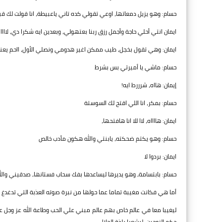
حسام: وهو يزيل دمعاتها، اوعي تقولي كده تاني ياعبيطة، انا قولت لك ق
ايمان انتي أحلي حاجة وأجمل رزق ربنا بعتهولي، وبعدين ايه شكرا دي، لاااا
ايمان: وهي تقول بخجل، طيب ممكن اغير هدومي ونصلي الأول، ااحم يعني نب
حسام: ماشي يا أميرتي بس بشرط
إيمان: هااه، شرررط ايه!
حسام: بمكر، انا اللي اقتح لك السوستة
ايمان: هااااه، لاا للا انا هافتحها،
حسام: وهو يكتم ضحكته، يابنتي والله هكون مأدب خالص
ايمان: بردوا لا
حسام: بابتسامة، وهو يديرها ليساعدها بفك سحاب فستانها، صدقيني وا
أما هي فكانت مغيبة تماما عما حولها من نبرة صوته العذبة التي تدغدغ
ليغيبا معا في عالم خاص بهم عالم مبني علي الحب وطاعة الله عز وجل عا
حكم الزوجين، ليشعرا بلذة الحلال