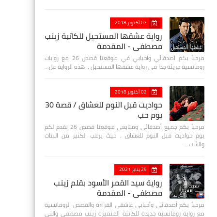
07 أكتوبر 2018
رواية عشقها المستحيل للكاتبة زينب
مصطفي - المقدمة
مرحباً بكم أصدقائي وأحبابي في موقعنا قصص 26 مع روايات
رومانسية جريئة جدا في رواية عشقها المستحيل ، هذه الرواية عل…
02 أكتوبر 2018
حواديت قبل النوم للعشاق / قصة 30
يوم حب
مرحباً بكم جميع أصدقائي ومتابعي موقعنا قصص 26 نقدم لكم
يوم حواديت قبل النوم للعشاق ، حيث يرغب الكثير من البنات
والشب…
29 يناير 2021
رواية سيد القمر الأسود بقلم زينب
مصطفي - المقدمة
مرحباً بكم أصدقائي وأحبابي عاشقي القراءة والقصص الرومانسية
مع رواية رومانسية جديدة للكاتبة المتميزة زينب مصطفى والتي