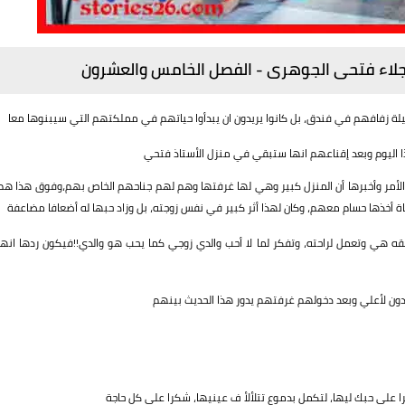
م نجلاء فتحى الجوهرى - الفصل الخامس والعشرون
ليلة زفافهم في فندق، بل كانوا يريدون ان يبدأوا حياتهم في مملكتهم التي سيبنوها معا
اليوم وبعد إقناعهم انها ستبقي في منزل الأستاذ فتحي
لأمر وأخبرها أن المنزل كبير وهي لها غرفتها وهم لهم جناحهم الخاص بهم،وفوق هذا هم
ة أخذها حسام معهم، وكان لهذا أثر كبير في نفس زوجته، بل وزاد حبها له أضعافا مضاعفة
شقه هي وتعمل لراحته، وتفكر لما لا أحب والدي زوجي كما يحب هو والدي!!فيكون ردها انها
ن لأعلي وبعد دخولهم غرفتهم يدور هذا الحديث بينهم
را علي حبك ليها، لتكمل بدموع تتلألأ ف عينيها، شكرا علي كل حاجة