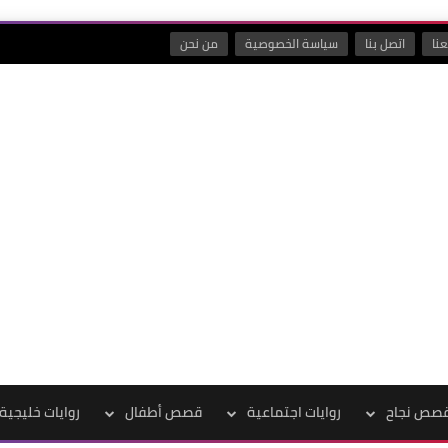
نا
اتصل بنا
سياسة الخصوصية
من نحن
صص نجاح
روايات اجتماعية
قصص أطفال
روايات خليجية