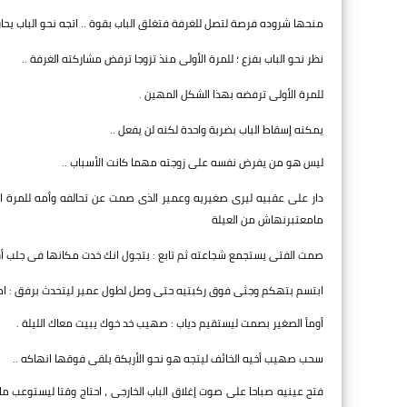
منحها شروده فرصة لتصل للغرفة فتغلق الباب بقوة .. اتجه نحو الباب يحاو
نظر نحو الباب بفزع ؛ للمرة الأولى منذ تزوجا ترفض مشاركته الغرفة ..
للمرة الأولى ترفضه بهذا الشكل المهين .
يمكنه إسقاط الباب بضربة واحدة لكنه لن يفعل ..
ليس هو من يفرض نفسه على زوجته مهما كانت الأسباب ..
دار على عقبيه ليرى صغيريه وعمير الذى صمت عن تحالفه وأمه للمرة ال
مامعتبرنهاش من العيلة
صمت الفتى يستجمع شجاعته ثم تابع : بتجول انك خدت مكانها فى جلب أه
ابتسم بتهكم وجثى فوق ركبتيه حتى وصل لطول عمير ليتحدث برفق : امك ت
أومأ الصغير بصمت ليستقيم دياب : صهيب خد خوك يبيت معاك الليلة .
سحب صهيب أخيه الخائف ليتجه هو نحو الأريكة يلقى فوقها انهاكه ..
فتح عينيه صباحا على صوت إغلاق الباب الخارجى ، احتاج وقتا ليستوعب ما