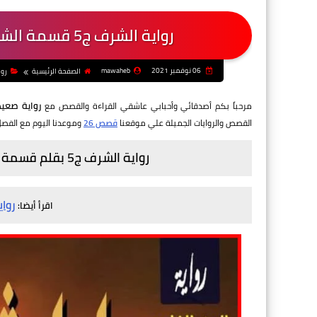
رواية الشرف ج5 قسمة الشبينى - الفصل الرابع والعشرون (الأخير)
06 نوفمبر 2021
mawaheb
الصفحة الرئيسية
روا
رواية صعي
مرحباً بكم أصدقائي وأحبابي عاشقي القراءة والقصص مع
القصص والروايات الجميلة علي موقعنا
قصص 26
وموعدنا اليوم مع الفصل 
رواية الشرف ج5 بقلم قسمة الشبينى - الفصل الرابع والعشرون (الأخير)
رواي
اقرأ أيضا: