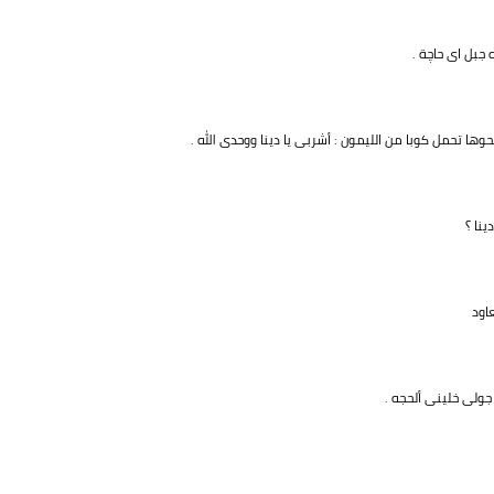
 جبل اى حاچة .
ها تحمل كوبا من الليمون : أشربى يا دينا ووحدى الله .
ينا ؟
اود
 جولى خلينى ألحجه .