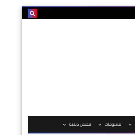
معلومات
قصص دينية