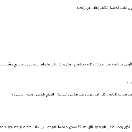
ل فتحه لكنها إغلقته إعلانا عن رفضه .
أولى بحياته بينما تحدث صهيب بتلعثم : من وجت مارچعنا وامى بتغلى .. بتصرخ وشيفاكم
لها .
عبانة هبابة .. هى لما بتزعل بتخربط فى الحديت .. الصبح هتبجى زينة .. ماشى ؟
 الذى يحدث ولما ينام فوق الأريكة .؟؟ نهض متجها للغرفة التى كانت خاوية ليتجه نحو غرفة