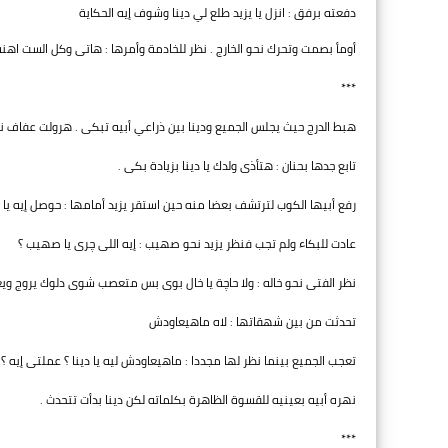
دفعته برفق : انزل يا يزيد طلع لي دينا وشوف إيه الحكاية
أومأ بصمت وتحرك نحو الخارج . نظر للخادمة وأمرها : هاتى وكل الست اهنه
***
هبط الدرج حيث يجلس الجميع ودينا بين ذراعي أبيه تبكى . هرولت عفاف نحو
تابع جدها بحنان : هتأذى ولدك يا دينا بزيادة بكى .
رفع أبيها الكوب لترتشف بعضا منه حين استقر يزيد أمامها : حوصل إيه يا د
عادت للبكاء ولم تجب فنظر يزيد نحو صهيب : إيه اللى چرى يا صهيب ؟
نظر الفتى نحو خاله : ولا حاچة يا خال بوى بس متعصب شوى دلوك يروج ويع
تحدثت من بين شهقاتها : لاه ماهيعاودش
تعجب الجميع بينما نظر لها مجددا : ماهيعاودش ليه يا دينا ؟ عملتى إيه ؟
نهره أبيه بعينيه للقسوة الظاهرة بكلماته لكن دينا بدأت تتحدث .
***