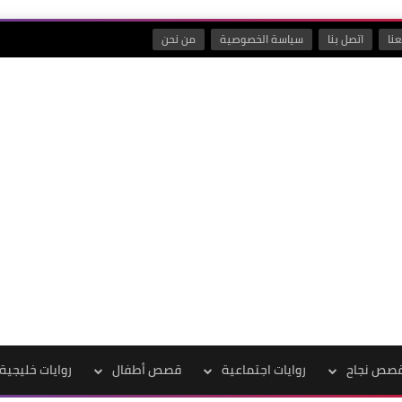
نا
اتصل بنا
سياسة الخصوصية
من نحن
صص نجاح
روايات اجتماعية
قصص أطفال
روايات خليجية