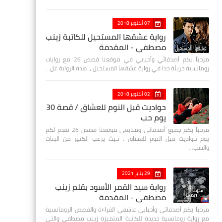
07 أكتوبر 2018
رواية عشقها المستحيل للكاتبة زينب
مصطفي - المقدمة
مرحباً بكم أصدقائي وأحبابي في موقعنا قصص 26 مع روايات
رومانسية جريئة جدا في رواية عشقها المستحيل ، هذه الرواية عل…
02 أكتوبر 2018
حواديت قبل النوم للعشاق / قصة 30
يوم حب
مرحباً بكم جميع أصدقائي ومتابعي موقعنا قصص 26 نقدم لكم
يوم حواديت قبل النوم للعشاق ، حيث يرغب الكثير من البنات
والشب…
29 يناير 2021
رواية سيد القمر الأسود بقلم زينب
مصطفي - المقدمة
مرحباً بكم أصدقائي وأحبابي عاشقي القراءة والقصص الرومانسية
مع رواية رومانسية جديدة للكاتبة المتميزة زينب مصطفى والتي