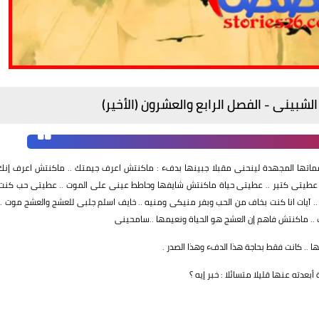
اتها المجهدة لينحنى مقبلا جبينها بدفء : ماكنتش اعرف جيمتك .. ماكنتش اعرف إنك
 وانت عطيتى كتير .. عطيتى حياة ماكنتش شايفها وحاطط عينى على الموت .. عطيتى حب كنت
يات انا كنت بخاف من الحب وبفر منيكى ومنيه .. خايف اسلم جلبى للعشج والعشج موت ..
ت .. ماكنتش فاهم إن العشج هو الحياة ونعيمها ..سامحينى
ا .. كانت فقط بحاجة هذا الدفء وهذا الصدر .
دته عنها قليلا متسائلا : خبر إيه ؟