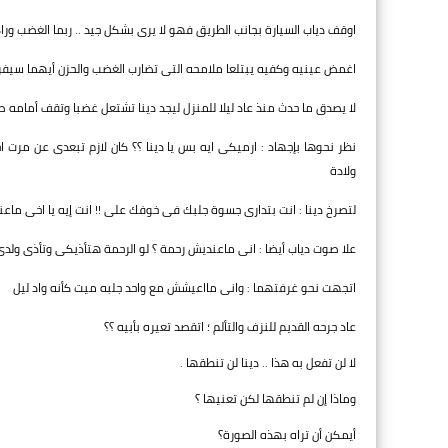
اوقف دياب السيارة بجانب الطريق فهو لا يرى بشكل جيد .. ربما الغضب ورا
اغمض عينيه وكفيه يبتلعا ملامحه التى تضارب الغضب والحزن أيهما سيفرض 
لا يصدق ما حدث منذ عاد ليلا للمنزل ليجد دينا تشتعل غضبا وتقف أمامه 
نظر نحوها بإجهاد : ارميكى ايه بس يا دينا ؟؟ كان لازم تبعدى عن مرت
ولادة
لتصرخ دينا : انت بتدارى جسوة جلبك فى خوفك على !! انت إيه يا اخى ماع
علا صوت دياب أيضا : انى ماعنديش رحمة ؟ لو الرحمة هتأذيكى وتأذى ولدى
اتجهت نحو غرفتهما : وانى مااعيشش مع واحد جلبه ميت كأنه واد ليل
عاد جرحه القديم للنزف والتألم ؛ اتقصد تعيره بأبيه ؟؟
لا لن تفعل به هذا .. دينا لن تنطقها .
وماذا إن لم تنطقها لكن تعنيها ؟
أيمكن أن تراه بهذه الصورة؟