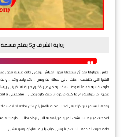
رواية الشرف ج5 بقلم قسمة الشبينى - الفصل الرابع والعشرون (الأخير)
جلس بجوارها بعد أن سطحها فوق الفراش برفق ، جالت عينيه فوق قسم
الهوا اللى بتنفسه .. كنت انانى معاك انت وبس .. باخد واخد واخد ..
خايف اخسره فهملته وكنت هخسره من غير ذكرى طيبة تفتكرينى بيها .. آ
عمرى ما كرهتك زى ما كنت فاكرة انا كنت كاره روحى ... سامحيني يا آيا
رفعها لتستقر بين ذراعيه ، لقد سامحته بالفعل لم تكن بحاجة لطلبه سماحه
أغمضت عينيها تستشف المزيد من لهفته التى تزداد تطلبا .. طرقات فزعة أبع
جاءه صوت الخادمة : الست دينا وسى دياب يا بيه اتعاركوا وهو مشى .