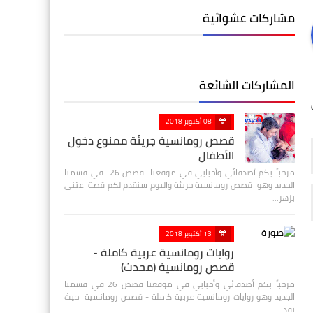
مشاركات عشوائية
المشاركات الشائعة
08 أكتوبر 2018
قصص رومانسية جريئة ممنوع دخول
الأطفال
مرحباً بكم أصدقائي وأحبابي في موقعنا قصص 26 في قسمنا
الجديد وهو قصص رومانسية جريئة واليوم سنقدم لكم قصة اعتني
بزهر…
13 أكتوبر 2018
روايات رومانسية عربية كاملة -
قصص رومانسية (محدث)
مرحباً بكم أصدقائي وأحبابي في موقعنا قصص 26 في قسمنا
الجديد وهو روايات رومانسية عربية كاملة - قصص رومانسية حيث
نقد…