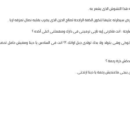
ء هذا التشوش الذى يشعر به .
سيطرته عليها لتكون الكفة الراجحة لصالح الحزن الذى يضرب بقلبه نصال تمزقه اربا .
صارخة : انت فاكرنى إيه تاچى ترمينى فى دارك ومهملنى اغلى أكده ؟
 اخوكى وهى بتولد ولا بدك تولدى جبل اوانك ؟؟ انت فى السادس يا دينا ومفيش حامل تحضر
ندكش ذرة رحمة ؟
 يبجى ماعنديش رحمة يا دينا ارتحتى .