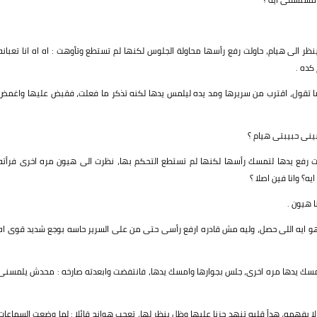
 الى هيام، حاولت رفع رأسها محاولة الجلوس لكنها لم تستطع وتأوهت : اه اه انا تعبانه
كده .
ما تقول، اقترب من سريرها ومد يده ليلمس يدها لكنه تذكر ما فعلت، فقبض عليها واغمض
ينى حبيبتى هيام ؟
فع يدها لتمسك رأسها لكنها لم تستطع التحكم بها، نظرت الى هيون مره اخرى فرأته
ه؟ وانا فين اصلا ؟
ا هيون .
و ايه اللى حصل، وليه مش قادره ارفع رأسى حتى من على السرير حاسه بوجع شديد قوى اه
امسك يدها مره اخرى، جلس بجوارها وامسك يدها، فانتفضت وابعدته صارخه : محدش يلمسنى
فهمه، هدأ قلبه تنهد حزنا عليها وظل ينظر لها، تعجب هوانج قائلا : لما وضعت السماعات