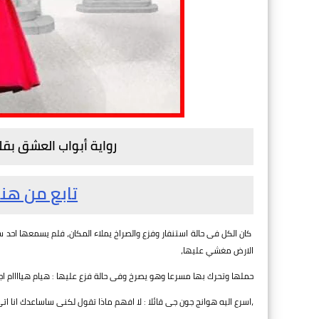
رواية أبواب العشق بق
تابع من هنا
كان الكل فى حالة استنفار وفزع والصراخ يملاء المكان، فلم يسمعها احد س
الارض مغشي عليها،
حملها وتحرك بها مسرعا وهو يصرخ وفى حالة فزع عليها : هيام هياااام ا
،اسرع اليه هوانج جون جى قائلا : لا افهم ماذا تقول لكنى ساساعدك انا ات