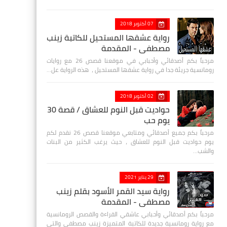
07 أكتوبر 2018
رواية عشقها المستحيل للكاتبة زينب
مصطفي - المقدمة
مرحباً بكم أصدقائي وأحبابي في موقعنا قصص 26 مع روايات
رومانسية جريئة جدا في رواية عشقها المستحيل ، هذه الرواية عل…
02 أكتوبر 2018
حواديت قبل النوم للعشاق / قصة 30
يوم حب
مرحباً بكم جميع أصدقائي ومتابعي موقعنا قصص 26 نقدم لكم
يوم حواديت قبل النوم للعشاق ، حيث يرغب الكثير من البنات
والشب…
29 يناير 2021
رواية سيد القمر الأسود بقلم زينب
مصطفي - المقدمة
مرحباً بكم أصدقائي وأحبابي عاشقي القراءة والقصص الرومانسية
مع رواية رومانسية جديدة للكاتبة المتميزة زينب مصطفى والتي