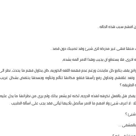
ن افهم سبب هذه الحاله .
قتراب منها فهى غير مدركه لاى شيئ وقد تصيبك دون قصد .
 اخرى، فلا يستطع ان يجيب وهذا الامر المه بشده،
انج يقف يتابع كل مايحدث ورغم عدم فهمه اللغه الكوريه، كان يحاول فهم ما يحدث، نظر الى
د غلقهم، وتحاول رفع رأسها فتقع مكانها تتألم وتتأوه وجسدها ينتفض بشكل غريب،
الطريقه ؟
فكر هل بالفعل تكرهه لهذه الدرجه، لكنه لم يشعر بذلك ولم يرى من نظراتها ما يدل عليه،
: لا اعرف شيئ ولا افهم ما الامر سأتصل بأخيها ليأتى فقد يجب على اسألة الطبيب .
شيئ ؟
بالمشفى ...
 مستشفى ايه ؟