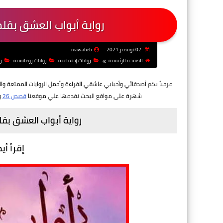
رواية أبواب العشق بقل
02 نوفمبر 2021
mawaheb
الصفحة الرئيسية
روايات إجتماعية
روايات رومانسية
ر
مرحباً بكم أصدقائي وأحبابي عاشقي القراءة وأجمل الروايات الممتعة وال
شهرة على مواقع البحث نقدمها علي موقعنا
قصص 26
و
رواية أبواب العشق بق
إقرأ أي