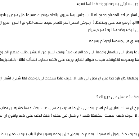
 جيب سترتى بسرعه ارجوك فحالتها تسوء .
شارته، اخذ المفتاح وفتح له الباب جلس بها هيون بالخلف،وتحرك مسرعا ظل هيون ينادى
ااام، ( وضع يده على وجنتيها ) ارجوكى اجيبى(نظر للامام موجه كلامه لهوانج ) اسرع اسرع ان
ى البكاء وضمها اليه ) هيام هيام .
 يسري فى جسدها ارجوكم بسرعه .
 ونظر الى ساقها، واخذها الى احد الغرف وبدأ يوقف السم من الانتشار، طلب منهم الخروج
 ودموعه لاتتوقف، فجذبه هوانج للخارج وربت على كتفه محاولا تهدأته قائلا (بالانجليزيه):
وجهها كان بارد جدا قبل ان نصل الى هنا، لا اعرف ماذا سيحدث لى لو حدث لها شيئ، اشعر ان
يه فسأله : هل هى حبيبتك ؟
يصرخ ان هناك ثعابين، لم افكر بنفسى كل ما فكرت به هى كنت ابحث عنها خشية ان تصاب،
ى، لا اعرف كيف اصبحت اعشقها هكذا ( واكمل فى عقله ) كنت اعتب على كيم واقول ان ما
 يعرف ماذا يقول له فهو لا يفهم ما يقول، ظل يرمقه وهو ينظر للباب بترقب كمن ينتظر