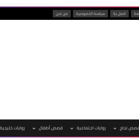
نا
اتصل بنا
سياسة الخصوصية
من نحن
صص نجاح
روايات اجتماعية
قصص أطفال
روايات خليجية