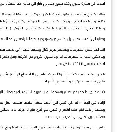
اسرعا الى سيارة هيون وقف هيون بهيام واشار الى هانغ : خذ المفتاح من
فهم هوانج ما يقصده فهو يتحدث بالكوريه وهو لا يعرفها لكنه فهم ا
بهستريا : هيام اجبينى ارجوكى هيام افيقى لا تتركينى هيام (ببكاء) هياا
وجهها اصبح باردا جدا، (عاد للنظر اليها) هيام هيام اجيبى ارجوكى ( ازادد ف
وصلو الى المستشفى نزل بها هيون وهو يجرى فزعا : ليلحقنى احد السم
اتت اليه بعض الممرضات ومعهم سرير نقال وضعها عليه، اتى طبيب مسرعا
ولا يبقى معه الا الممرضات، لم يرد هيون الخروج من الغرفه وظل ينظر لها
اهدأ يا صديقى لا تخف ستكن بخير .
هيون ببكاء : كيف اهداء وانا ارها تموت امامى، ولا استطع ان افعل شيئ 
قلبى يكاد يقف من مجرد التفكير بالامر اه .
تأثر هوانج بكلامه رغم انه لم يفهمه لانه بالكوريه، لكن مشاعره وصلت ال
ازاداد فى البكاء : لم اكن اتخيل انى احبها هكذا، عندما سمعت الكل 
وعندما رأيتها تقع كنت اشعر ان قلبى هو الذى يقع لا اعرف ماذا دهان
يفعله جنون لكنى الان شعرت به وفهمته .
جلس على مقعد وظل يراقب الباب ينتظر خروج الطبيب، نظر له هوانج ولم