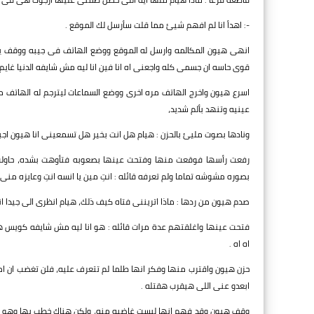
-: اهدأ انا لم افهم شيئ مما قلت سأرسل لك الموقع .
انهى هيون المكالمه وارسل له الموقع ووضع الهاتف فى جيبه ووقف ينظر
قوى حاسه ان جسمى كله واجعنى اه انا فين انا ليه مش شايفه الدنيا غايم 
اسرع هيون واخرج الهاتف مره اخرى ووضع السماعات ليترجم له الهاتف 
عينيه وتنهد بألم شديد،
ونادها بصوت مليئ بالحزن : هيام هل انت بخير هل تسمعينى انا هيون اجب
رفعت رأسها فوقعت منها وفتحت عينها بصعوبه فتأوهت بشده، حاولت ر
بصوره مشوشه تماما ولم تعرفه قائله : انتِ مين يا انسه انتِ وعايزه منى اي
صدم هيون من ردها : ماذا اتريننى فتاه كيف ذلك، هيام انظرى الى جيدا ان
فتحت عينها واغلقتهم عدة مرات قائله : هو انا ليه مش شايفه كويس ه
اه اه .
حزن هيون واقترب منها وفكر انها طلما لم تتعرف عليه، فلن تغضب ان 
ابعدو عنى اللى هيقرب هقتله .
وقف هيون وقد فهم انها ليست غاضبه منه، ولكن هناك خطبٍ بها وهو لا ي