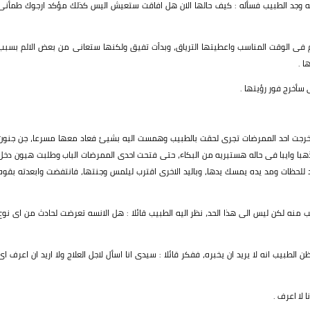
غرفه وجد الطبيب فسأله : كيف حالها الان هل افاقت ستعيش اليس كذلك مؤكد ارجوك طمأنى
م فى الوقت المناسب واعطيتها الترياق، وبدأت تفيق ولكنها ستعانى من بعض الالم بسبب
ا .
 سأخرج فور رؤيتها .
عد خرجت احد الممرضات تجرى لحقت بالطبيب وهمست اليه بشيئ فعاد معها مسرعا، جن جنون
با وايبا فى حاله هستيريه من البكاء، حتى فتحت احدى الممرضات الباب وطلبت هيون دخل
 للحظات ومد يده يمسك يدها، وباليد الاخرى اقترب ليلمس وجنتها، فانتفضت وابعدته بقوه
نه لكن ليس الى هذا الحد، نظر اليه الطبيب قائلا : هل الانسه تعرضت لحادث من اى نوع
لطبيب انه لا يريد ان يخبره، ففكر قائلا : سيدى انا اسأل لاجل العلاج ولا اريد ان اعرف اى
 لا اعرف .