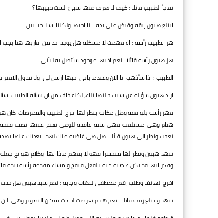
تفاجأ الطبيب قائلا : كيف لا تعرف عنها شيئ الست حبيبها ؟
ابتلع هيون ريقه وقبض على يده : انا احبها ولكننا لسنا حبيبين .
هز الطبيب رأسه : اه فهمت لا مشكله هل يوجد احد من اقاربها هنا يجب ا
هز هيون رأسه قائلا : نعم اخيها موجود سأتصل به ليأتى .
الطبيب : اذا سأذهب انا الان وعندما ياتى اخيها ارسل لى، ولا تحاول الا
اراد هيون سؤاله عن سبب حالتها تلك، لكنه خاف من ان يسأله الطبيب اسأله
فهز رأسه بالوافقه وظل مكانه ينظر لها، خرج الطبيب والممرضات، كان هو
هيام وهى مستلقيه فهى شبه فاقده للوعى تفتح عينها نصف فتحه وتع
تعجب ونظر الى هيون قائلا : هل هى غاضبه منك لهذا ابعدتك عنها بهذه 
تنهد هيون ونظر لها متحسرا فهو لا يفهم ماذا بها، وكلام هوانج جعله ي
وفكر انها قد تكن غاضبه منه بالفعل فنفخ وامسك مقدمة رأسه بيده قائلا 
اخرج الهاتف وطلب رقم مصطفى لحظات واجابه : نعم سيد هيون هل حدث 
تنهد وابتلع ريقه قائلا : نعم هيام تعرضت لحادث بمكان التصوير وهى الان 
قاطعه فزعا : ماذا هيام ملها ايه اللى حصل طمنى عليها ارجوك هى فى