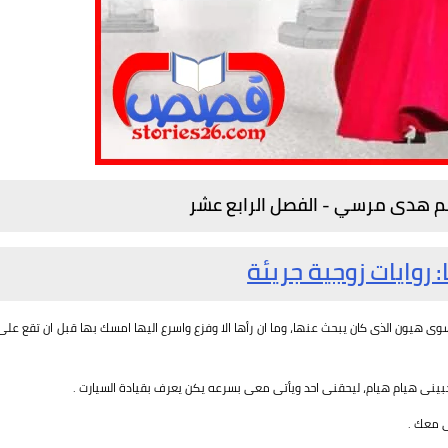
لم هدى مرسي - الفصل الرابع عشر
: روايات زوجية جريئة
وى هيون الذى كان يبحث عنها، وما ان رأها الا وفزع واسرع اليها امسك بها قبل ان تقع على
جبينى هيام هيام، ليحقنى احد ويأتى معى بسرعه يكن يعرف بقيادة السيارت .
ى معك .