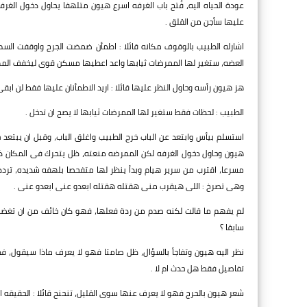
عودة الحياه اليه، فُتح باب الغرفه اسرع هيون متلهفا يحاول دخول ال
عليها سأجن من القلق .
اشارله الطبيب بالوقوف مكانه قائلا : اطمأن ضمضت الجرح واوقفت الس
العضه، ستغير لها الممرضات ثيابها واعد اعطيها مسكن قوى ليخفف المه
هز هيون رأسه وحاول النظر عليها قائلا : اريد الاطمأنان عليها فقط لن ابقى
الطبيب : لحظات فقط ستغير لها الممرضات ثيابها لا يصح ان تدخل .
استسلم بيأس وابتعد عن الباب خرج الطبيب واغلق الباب، وقبل ان يبت
هيون وحاول دخول الغرفه لكن الممرضه منعته، ظل يتحرك فى المكان ذه
مسرعا، اقترب من سرير هيام وبدأ ينظر لها متفحصا بلهفه شديده، تردد
وهى تصرخ : اللى هيقرب منى هقتله هقتله ابعدو عنى ابعدو عنى .
لم يفهم ما قالت لكنه صدم من ردة فعلها، فهو كان خائف من ان تغضب م
سابقا ؟
نظر اليه هيون وتفاجأ بالسؤال، ظل صامتا فهو لا يعرف ماذا سيقول، فظن ا
تفاصيل فقط هل حدث ام لا .
شعر هيون بالحرج فهو لا يعرف عنها سوى القليل، تنحنح قائلا : الحقيقه انا