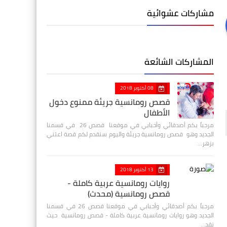
مشاركات عشوائية
المشاركات الشائعة
08 أكتوبر 2018
قصص رومانسية جريئة ممنوع دخول
الأطفال
مرحباً بكم أصدقائي وأحبابي في موقعنا قصص 26 في قسمنا
الجديد وهو قصص رومانسية جريئة واليوم سنقدم لكم قصة اعتني
بزهر…
13 أكتوبر 2018
روايات رومانسية عربية كاملة -
قصص رومانسية (محدث)
مرحباً بكم أصدقائي وأحبابي في موقعنا قصص 26 في قسمنا
الجديد وهو روايات رومانسية عربية كاملة - قصص رومانسية حيث
نقد…