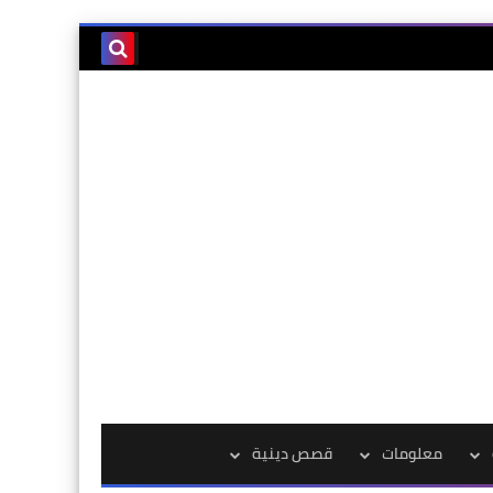
معلومات
قصص دينية