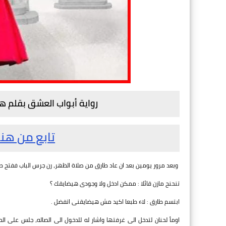
رواية أبواب العشق بقلم 
تابع من هنا
وبعد مرور يومين بعد ان عاد طارق من صلاة الظهر، رن جرس الباب ففتح طا
تنحنح مازن قائلا : ممكن ادخل ولا وجودى هيضايقك ؟
ابتسم طارق : لاء طبعا اكيد مش هيضايقنى اتفضل .
اومأ لحنان لتدخل الى غرفتها واشار له للدخول الى الصاله، جلس على