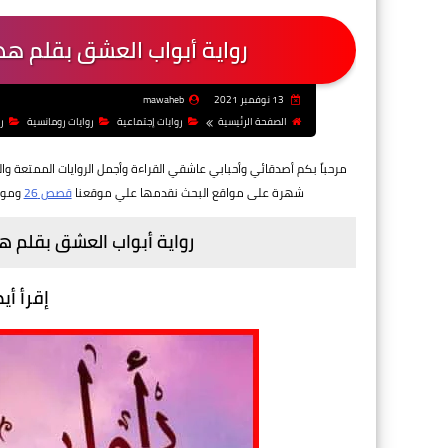
رواية أبواب العشق بقلم ه
13 نوفمبر 2021
mawaheb
الصفحة الرئيسية
روايات إجتماعية
روايات رومانسية
ر
مرحباً بكم أصدقائي وأحبابي عاشقي القراءة وأجمل الروايات الممتعة وال
شهرة على مواقع البحث نقدمها علي موقعنا
قصص 26
وموع
رواية أبواب العشق بقلم 
إقرأ أي