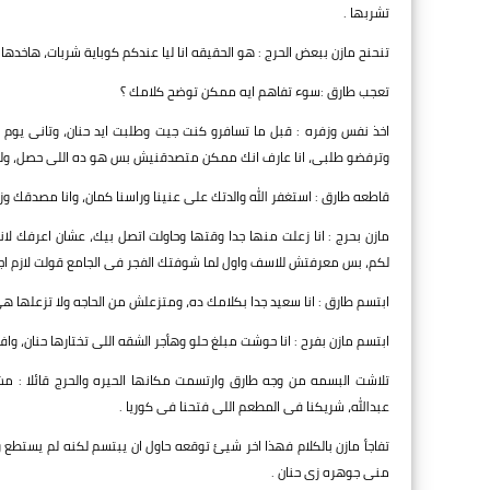
تشربها .
تنحنح مازن ببعض الحرج : هو الحقيقه انا ليا عندكم كوباية شربات، هاخدها ب
تعجب طارق :سوء تفاهم ايه ممكن توضح كلامك ؟
اخذ نفس وزفره : قبل ما تسافرو كنت جيت وطلبت ايد حنان، وتانى يوم م
وترفضو طلبى، انا عارف انك ممكن متصدقنيش بس هو ده اللى حصل، ولو
قاطعه طارق : استغفر الله والدتك على عنينا وراسنا كمان، وانا مصدقك 
مازن بحرج : انا زعلت منها جدا وقتها وحاولت اتصل بيك، عشان اعرفك 
لكم، بس معرفتش للاسف واول لما شوفتك الفجر فى الجامع قولت لازم اجى
ابتسم طارق : انا سعيد جدا بكلامك ده، ومتزعلش من الحاجه ولا تزعلها ه
ابتسم مازن بفرح : انا حوشت مبلغ حلو وهأجر الشقه اللى تختارها حنان، و
تلاشت البسمه من وجه طارق وارتسمت مكانها الحيره والحرج قائلا : م
عبدالله، شريكنا فى المطعم اللى فتحنا فى كوريا .
تفاجأ مازن بالكلام فهذا اخر شيئ توقعه حاول ان يبتسم لكنه لم يستطع
منى جوهره زى حنان .