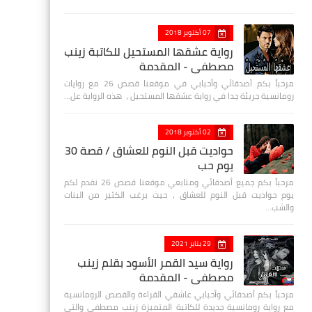
07 أكتوبر 2018
رواية عشقها المستحيل للكاتبة زينب
مصطفي - المقدمة
مرحباً بكم أصدقائي وأحبابي في موقعنا قصص 26 مع روايات
رومانسية جريئة جدا في رواية عشقها المستحيل ، هذه الرواية عل…
02 أكتوبر 2018
حواديت قبل النوم للعشاق / قصة 30
يوم حب
مرحباً بكم جميع أصدقائي ومتابعي موقعنا قصص 26 نقدم لكم
يوم حواديت قبل النوم للعشاق ، حيث يرغب الكثير من البنات
والشب…
29 يناير 2021
رواية سيد القمر الأسود بقلم زينب
مصطفي - المقدمة
مرحباً بكم أصدقائي وأحبابي عاشقي القراءة والقصص الرومانسية
مع رواية رومانسية جديدة للكاتبة المتميزة زينب مصطفى والتي