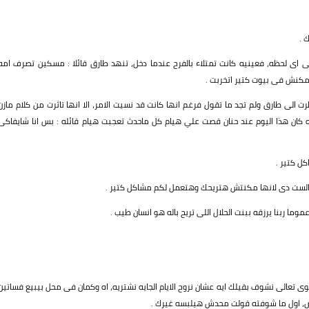
 .
 اى لحظه، فعينيه كانت تمتلاء بالفرح عندما دخل، تنهد طارق قائلا : مسكين تصرف امه
مكنش فى بيوت كتير اتخربت .
لى طارق ولم تجد ما تقول فرغم انها كانت قد نسيت الامر، الا انها تاثرت من كلام مازن
صلاه كان هذا اليوم عند حنان قصت علي هيام كل ماحدث تعجبت هيام قائله : بس انا شايفاكى
ل كتير .
ن الست دى لانها مكنتش هتريحك وهتعمل لكم مشاكل كتير .
ما ربنا يرزقه ببنت الحلال اللى تريح باله هو انسان طيب .
جوى تعالى نشوف بقيلك ايه عشان نروح الايام الجايه نشتريه، اه وكمان فى محل بيبيع فساتين
 اول ما شوفته قولت محدش هيلبسه غيرك .