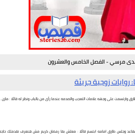
هدى مرسي - الفصل الخامس والعشرون
: روايات زوجية جريئة
رق وارتسمت على وجهه علامات التعجب والصدمه عندما رأى من بالباب ونظر له قائلا : مازن .
 المقاعد وجلس طارق امامه ابتسم قائلا : معلش بقا رمضان كريم مش هنعرف نقدملك حاجه