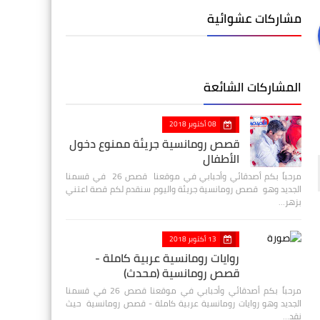
مشاركات عشوائية
المشاركات الشائعة
08 أكتوبر 2018
قصص رومانسية جريئة ممنوع دخول
الأطفال
مرحباً بكم أصدقائي وأحبابي في موقعنا قصص 26 في قسمنا
الجديد وهو قصص رومانسية جريئة واليوم سنقدم لكم قصة اعتني
بزهر…
13 أكتوبر 2018
روايات رومانسية عربية كاملة -
قصص رومانسية (محدث)
مرحباً بكم أصدقائي وأحبابي في موقعنا قصص 26 في قسمنا
الجديد وهو روايات رومانسية عربية كاملة - قصص رومانسية حيث
نقد…