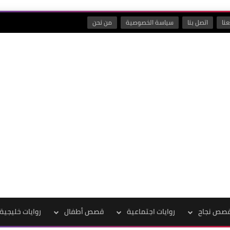
نا
اتصل بنا
سياسة الخصوصية
من نحن
صص نجاح
روايات اجتماعية
قصص أطفال
روايات خليجية