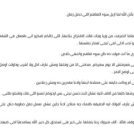
أذن الله لما ازيل سوء التفاهم اللى حصل زمان .
اما اتصرفت من وريا وجات قالت الاقتراح بتاعها، اللى خالكم تفكرو انى طمعان فى الشقه
 تحب اخلى امى تيجى تعتذر بنفسها .
وزى ما انت قولت ده كان سوء تفاهم وانتهى خلاص .
لانى معرفتش الا يوم سفركم، صدقنى انا من وقتها ومش عارف اكل ولا اشرب وحاولت اوصل
 اوضح الامر .
ى ام وكانت خايفه على مصلحة ابنها واحنا مقدرين ده ومش زعلانين .
افرشها كلها من الالف لليه عشان اثبت حسن نيتى، بس ارجوكم تنسو اللى فات وتقبلو طلبى .
ش عارف اقولك ايه الحقيقه كلامك جه متاخر، احنا جاين عشان نعمل حفل خطوبة حنان على
 وقف قائلا : الف مبروك ربنا يتملها على خير هى تستحق كل خير، الله يسامحها امى ضيعت