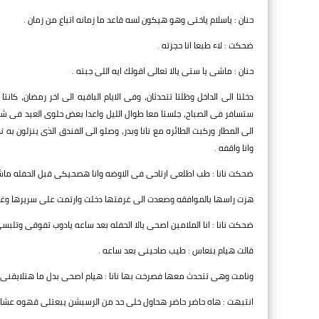
حنان : ياسلام ياختى وهو هيكون لسه قاعد ما زمانه اتباع من زمان .
ضحكت : لاء طبعا انا حجزته .
حنان : ماشى يا ستى يالا تعالى اقولك ايه اللى جبته .
دخلتا الى الداخل وظلتا تتحدثان، وفى الايام الباقيه الى اخر رمضان، كا
ستسافر فى الصباح، جلستا معا طوال الليل واعدا بعض حلوى العيد فى 
الى المطار وركبت الطائره مع نانا وبدر، وصلو الى الفندق الذى ينزلون ب
وانا واقفه .
ضحكت نانا : طب اطلعى ارتاحى فى الاوضه وانا هصحيكى قبل الحفله ماش
هزت راسها بالموافقه وصعدت الى غرفتها دخلت وارتمت على سريرها وغطت 
ضحكت نانا : انا الملامين اصحى يالا الحفله بعد ساعه يادوب تفوقى وتلبسى
قالت هيام بنعاس : طيب صاحينى بعد ساعه .
ونامت وهى تتحدث معها فصرخت بها نانا : هيام اصحى بدل ما هتلايقنى 
انتبهت : هاه حاضر حاضر هحاول خلى حد من الرسبشن يبعتلى قهوه عشان