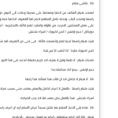
نانا : ماشى سلام .
ابعتدت هيام الهاتف عن اذنها وضعتها على صدرها وعادت الى النوم، د
راسها وفتحت الباب، وجدته عامل المطعم احضر لها القهوه، اخذتها منه ودخ
على بعض الممثلين، اقتربت من طاوله واشارت لهم قائله بالانجليزيه : ا
دوزياتان / جيم اوتشن / انجن اكيورك / اسراء بلجتش .
هزت هيام راسها تحيه لهم وابتسمت قائله : فى غنى عن التعريف لقد شاه
انجن اكيورك مازحا : اذا اذهب انا من هنا .
ضحكت هيام : لا طبعا وهل لا يعرف احد كريم حقيقة ابدعت فى هذا الدور .
جيم اوتشن : يبدو انك مجامله جدا .
نانا : لا هيام لا تجامل احد ان قالت هذا فمأكد هذا رايها .
هزت هيام راسها : بالفعل لا اعرف اجامل والبعض يغضب منى بسبب صراحت
اسراء بلجتش : هذا بالفعل يكن صعب فلا احد يحب الصراحه .
نانا : هذه هى الدنيا، المهم بعد قليل سيبدأ عرض الفيلم اريد ان اعرف رايك
هيام : وانا اثق انكم ستقولون رايكم به كعمل بمنتهى الحياديه .