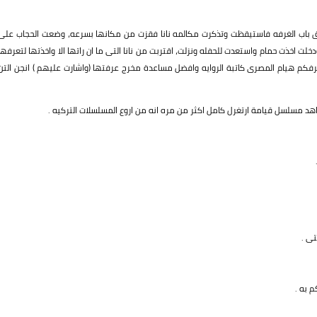
ق باب الغرفه فاستيقظت وتذكرت مكالمه نانا فقزت من مكانها بسرعه، وضعت الحجاب على
لت اخذت حمام واستعدت للحفله ونزلت، اقتربت من نانا التى ما ان راتها الا واخذتها لتعرفها
عرفكم هيام المصرى كاتبة الروايه وافضل مساعدة مخرج عرفتها (واشارت عليهم ) انجن التن
د مسلسل قيامة ارتغرل كامل اكثر من مره انه من اروع المسلسلات التركيه .
ى .
م به .