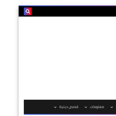
معلومات
قصص دينية