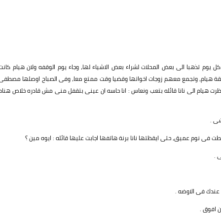
نتا كل يوم تذهبا الى بعض المحلات لشراء بعض الاشياء لها، وجاء يوم الوقفه ولان هيام كانت
شقة هيام، وتجمع معهم زوجات اخواتها وقضيا وقت ممتع معا، وفى الصباح اوصلها مصطفى
ه نظرت هيام الى نانا قائله بتعب ونعاس : انا حاسه ان عينى بتقفل منى مش قادره خلاص هنام
ى .
فى نوم عميق، حتى ايقظتها نانا برنة هاتفها اجابت عليها قائله : ايوه مين ؟
 .
عندك فى الاوضه .
 افوق .