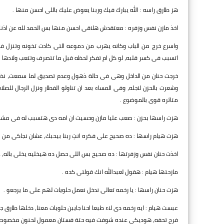
هز طارق راسه : الله يبارك فيك وربنا يعوض عليك باللى احسن منها .
اخذ مازن نفس وزفره : معتقدش هلاقى احسن منها بس الحمد لله عن اذنك
واسرع خرج من الباب وكانه يهرب من دموعه التى كادت تخونه وتنزل فى
اتسبب فى كسر قلبه، لو كل ام تفكر لحظه قبل ما تتصرف وتتعب ولادها 
خرجت حنان من الداخل وهى فى حالة ذهول وعدم تصديق لما سمعت، نظرت ا
وشعرت بالحزن لاجله، وفى المساء بعد ان تناولو الفطار ونزل الرجال لل
متاثره قوى بالموضوع .
هزت راسها بحزن : صعب عليا مازن وحسيت ان امه دى هتسبب له فى مشاك
هزت هيام راسها : ده صحيح على فكره انتِ ربنا بيحبك، عشان نجاكى م
اخذت حنان نفس وزفرتها : ده صحيح بس اللى حصل ده هيخليه يخلى باله، عمو
مازحتها هيام : هقول لعبدالله انك قولتى كده .
هزت حنان راسها : يا رخمه تعالى ندخل نعمل حلويات لهم على ما يرجعو .
عبست هيام : ايه رخمه دى لاء طبعا احنا جايبن حلويات معنا، دخلها طارق 
فرح تحفه، هوديكى عنده شوفت فيه حتة فستان معمول لحنون مخصوص،