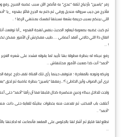
زفر "ياسين" بأرتياح لثقة "عدي" به فأتضح الآن سبب غضبه المبرح ،رفع 
فأخرج من جيب سرواله منديل ورقي ثم كتم به الجرح قائلاٍ بهدوء _يا "أحم
اللي بينكم بسبب جريمة بشعة نسبتها لنفسك بمنتهي الرضا ! ..
ثم كبت غضبه بصعوبة ليعاود الحديث بنفس لهجة الهدوء _أنا توقعت أنك 
اتقال داا اللي خالاني أفقد أعصابي .....طيب مفكرتش أن الأمور ممكن تك
! ...
رفع عيناه له بنظرة مطولة بها تأييد لما يقوله فشدد على شعره الغزير
"أحمد" أنت كدا صعبت الأمور محلتهاش ...
وتركه وتوجه بالمغادرة ؛ فتوقف حينما رأى تلك الفتاة تقف خارج غرفة ال
ترى أين الصواب وأين الخاطئ ؟! ، رمقها "ياسين" بنظرة غاضبة ثم لحق "بعد
ولجت للداخل ببكاء وعينٍ منكسرة كحال قلبها فما أن رأها "أحمد" حتى أعتدل 
أغلقت باب المكتب ثم تقدمت منه بخطوات بطيئة للغاية حتى دانت منه
"أحمد" ..
تطلع لها قليلاٍ ثم أشار لها بالجلوس على المقعد فأنصاعت له لحاجتها 
...