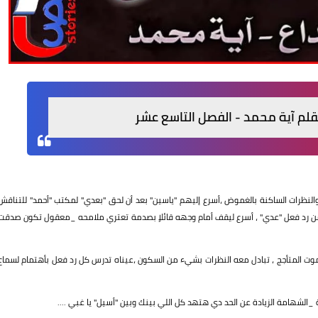
قلم آية محمد - الفصل التاسع عشر
النظرات الساكنة بالغموض ،أسرع إليهم "ياسين" بعد أن لحق "بعدي" لمكتب "أحمد" للتناقش
 من رد فعل "عدي" ، أسرع ليقف أمام وجهه قائلاٍ بصدمة تعتري ملامحه _معقول تكون صدقت
موت المتأجج ، تبادل معه النظرات بشيء من السكون ،عيناه تدرس كل رد فعل بأهتمام لسماع
 _الشهامة الزيادة عن الحد دي هتهد كل اللي بينك وبين "أسيل" يا غبي ....