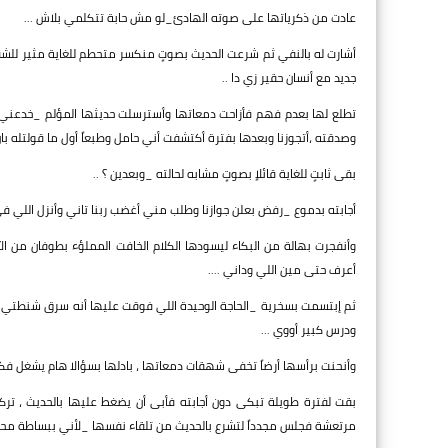
عادت من ذكرياتها على صوته الهادئ_لو مش حابة تتكلمي بلاش ...
أشارت له بالنفي ثم شرعت الحديث بصوتٍ منكسر متحطم للغاية مثير للشف
جديد مع أنسان حقير زي دا ..
تطلع لها بعدم فهم فأزاحت دمعاتها وأسترسلت حديثها المؤلم _خدعني
وصدقته ،أتجوزنا وبعدها بفترة أكتشفت أني حامل وطبعاً أول ما قولتله بان
بقى ثابتٍ للغاية قائلاٍ بصوتٍ مشابه لحالته _وبعدين ؟ ..
أجابته بدموع _رفض بعلن جوازنا وطلب مني أغضب ربنا تاني وأنزل اللي 
وأنفجرت بهالة من البكاء ليسودها الكلام الخافت المملؤء بطوفان من
أعرف حتى مين اللي وداني ....
ثم إبتسمت بسخرية _الحاجة الوحيدة اللي فوقت عليها أنه سرق شنطتي 
ودرس كبير أووي ...
وأنحنت برأسها أرضاً تخفى شهقات دمعاتها ، بادلها بسؤالا هام يشغل فكره
بقت لفترة طويلة تبكى دون أجابته فأبى أن يضغط عليها بالحديث ، تركها
مرتعشة فجلس مجدداً لتشرع بالحديث من تلقاء نفسها _لأني ببساطة محب