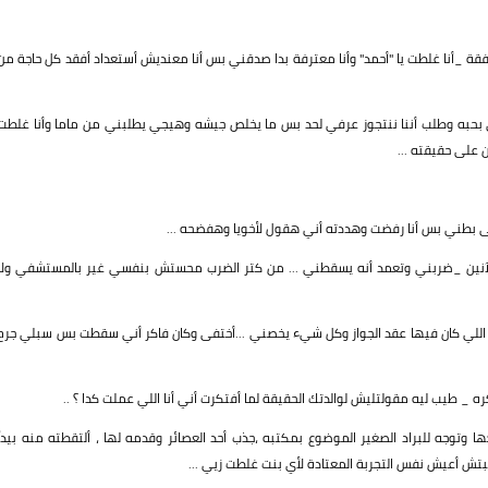
قة _أنا غلطت يا "أحمد" وأنا معترفة بدا صدقني بس أنا معنديش أستعداد أفقد كل حاجة من
 بحبه وطلب أننا ننتجوز عرفي لحد بس ما يخلص جيشه وهيجي يطلبني من ماما وأنا غلطت
 على حقيقته ...
فى بطني بس أنا رفضت وهددته أني هقول لأخويا وهفضحه ...
 الآنين _ضربني وتعمد أنه يسقطني ... من كتر الضرب محستش بنفسي غير بالمستشفي ولا
اللي كان فيها عقد الجواز وكل شيء يخصني ...أختفى وكان فاكر أني سقطت بس سبلي جرح
 _ طيب ليه مقولتليش لوالدتك الحقيقة لما أفتكرت أني أنا اللي عملت كدا ؟ ..
 وتوجه للبراد الصغير الموضوع بمكتبه ،جذب أحد العصائر وقدمه لها ، ألتقطته منه بيداً
تش أعيش نفس التجربة المعتادة لأي بنت غلطت زيي ...