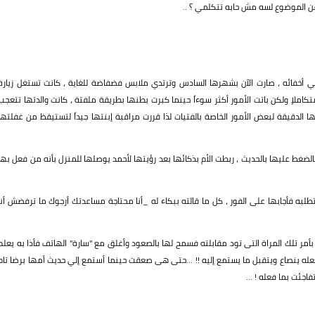
ن الموضوع لسه مش حابه تتكلمي ؟ ..
ي أخفائه ، صارت الآن بشهرها السادس وترتدي ملابس فضفاضة للغاية ، كانت تستغل زيارة
املاٍ ولكن باتت الأمور أكثر سوءاً حينما كبرت بطنها بطريقة ملفتة ، كانت والدتها تتعجب
ا الدقيقة لبعض الأمور الخاصة بالفتيات لذا قررت مراقبة إبنتها جيداً لتستيقظ من غفلتها
ط عليها بالحديث ، ربطت الأم بذكائها بعد رؤيتها لأحمد يوصلها للمنزل بأنه من فعل بها
به فأجابها على الفور ، كل ما قالته ببكاء له _أنا محتاجة مساعدتك أرجوك ما ترفضش أنا
أمر تلك المراة التى تود مقابلته فسمح لها بالصعود وأغلق مع "سارة" الهاتف فأذا به يعلم
جعله ينصاع ويتقبل ما يستمع إليه !! ...حتى هى صعقت حينما أستمع إلي حديث أمها برضا تام
جئت بما فعله ! ...