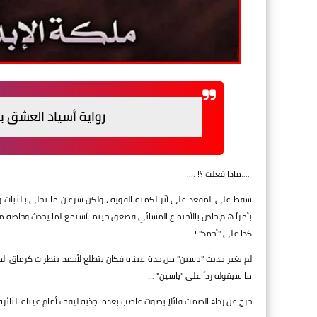
رواية أسياد العشق ب
....ماذا فعلت ؟! ....
سقط على المقعد على أثر لكمته القوية ، ولكن سرعان ما تحلى بالثبات و
بأمراً هام خاص بالأجتماع المسائي فصعق حينما أستمع لما يحدث وخاصة
كدا على "أحمد" !...
لم يغير حديث "ياسين" من حدة عيناه فكان يتطلع لأحمد بنظرات كرماق ال
ما سيقوله رداً على "ياسين" ...
خرج عن رداء الصمت قائلاٍ بصوت غاضب بعدما جذبه ليقف أمام عيناه الثائرة