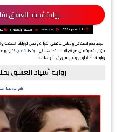
رواية أسياد العشق بقل
19 نوفمبر 2021
mawaheb
الصفحة الرئيسية
حكا
مرحباً بكم أصدقائي وأحبابي عاشقي القراءة وأجمل الروايات الممتعة وال
مؤخرا شهرة على مواقع البحث نقدمها علي موقعنا
قصص 26
وموعدنا
رواية أحفاد الجارحى والتى سبق أن نشرناها هنا.
رواية أسياد العشق بقل
تابع من هنا : س