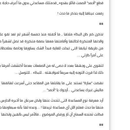
قطع "أحمد" الصمت قائلاٍ بهدوء_قدمتلك مساعدتي بدون ما أعرف حاجة ع
رفعت عيناها إليه بتذكر ما حدث !
##
تذكرن كم كان البكاء ملذها ، ما أخفته منذ خمسة أشهر لم تعد تقو عل
والدتها المتكررة لخالتها وأقامتها معها بصفة متكررة قد تصل لشهراً متك
من طريقة ثيابها التى تبدلت للغاية فبدأ الشك يساورها وخاصة بملاحظاته
على أمراً كارثي ....
لتهوى على وجهها بعدد لا حصى له من الصفعات بعدما أكتشفت أمرها بالضغ
ذلك لذا قررت التوجه إليه سريعاً لمواجهته ...للبكاء ...للتوسل ...
نهضت "سارة" تستند على ما يقابلها من المقاعد حتى أسرعت لهاتفها تطل
ماليش غيرك يساعدني ...أرجوك يا "أحمد" ...
أرد معرفة نوع المساعدة التى تتحدث عنها ولكن سرعان ما أخبره الحارس ب
منها ما حدث فعلم الآن أي مساعدة تريدها ! ....وعده لها بأنه سيعاونها 
فكانت تمنحه السماح أن ثار ورفض الموضوع ...فالأمر ليس بالهين ولكنها تفا
##