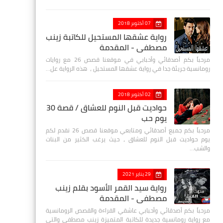
07 أكتوبر 2018
رواية عشقها المستحيل للكاتبة زينب
مصطفي - المقدمة
مرحباً بكم أصدقائي وأحبابي في موقعنا قصص 26 مع روايات
رومانسية جريئة جدا في رواية عشقها المستحيل ، هذه الرواية عل…
02 أكتوبر 2018
حواديت قبل النوم للعشاق / قصة 30
يوم حب
مرحباً بكم جميع أصدقائي ومتابعي موقعنا قصص 26 نقدم لكم
يوم حواديت قبل النوم للعشاق ، حيث يرغب الكثير من البنات
والشب…
29 يناير 2021
رواية سيد القمر الأسود بقلم زينب
مصطفي - المقدمة
مرحباً بكم أصدقائي وأحبابي عاشقي القراءة والقصص الرومانسية
مع رواية رومانسية جديدة للكاتبة المتميزة زينب مصطفى والتي