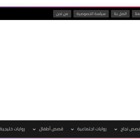
نا
اتصل بنا
سياسة الخصوصية
من نحن
صص نجاح
روايات اجتماعية
قصص أطفال
روايات خليجية