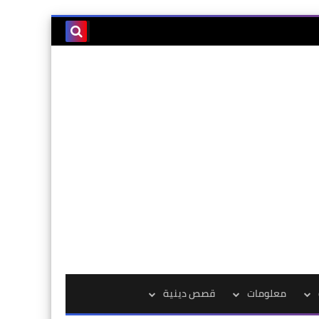
معلومات
قصص دينية