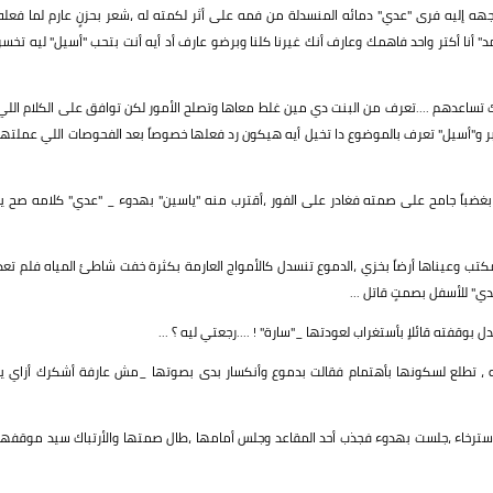
وجهه إليه فرى "عدي" دمائه المنسدلة من فمه على أثر لكمته له ،شعر بحزنٍ عارم لما فعله
د" أنا أكتر واحد فاهمك وعارف أنك غيرنا كلنا وبرضو عارف أد أيه أنت بتحب "أسيل" ليه تخسر
تساعدهم ....تعرف من البنت دي مين غلط معاها وتصلح الأمور لكن توافق على الكلام اللي
بر و"أسيل" تعرف بالموضوع دا تخيل أيه هيكون رد فعلها خصوصاً بعد الفحوصات اللي عملتها
 بغضباً جامح على صمته فغادر على الفور ،أقترب منه "ياسين" بهدوء _ "عدي" كلامه صح يا
مكتب وعيناها أرضاً بخزي ،الدموع تنسدل كالأمواج العارمة بكثرة خفت شاطئ المياه فلم تعد
ي" للأسفل بصمتٍ قاتل ...
بوقفته قائلاٍ بأستغراب لعودتها _"سارة" ! ....رجعتي ليه ؟ ...
 ، تطلع لسكونها بأهتمام فقالت بدموع وأنكسار بدى بصوتها _مش عارفة أشكرك أزاي يا
بالأسترخاء ،جلست بهدوء فجذب أحد المقاعد وجلس أمامها ،طال صمتها والأرتباك سيد موقفها