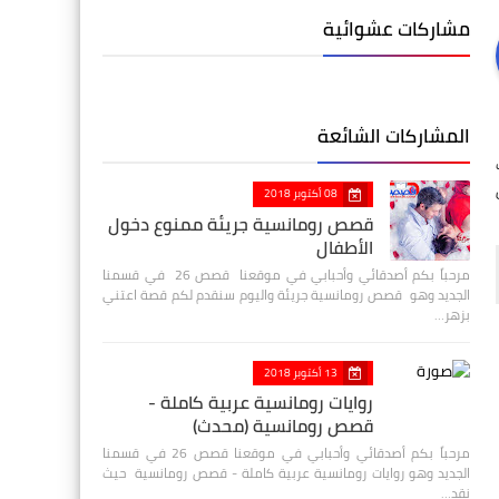
مشاركات عشوائية
المشاركات الشائعة
08 أكتوبر 2018
قصص رومانسية جريئة ممنوع دخول
الأطفال
مرحباً بكم أصدقائي وأحبابي في موقعنا قصص 26 في قسمنا
الجديد وهو قصص رومانسية جريئة واليوم سنقدم لكم قصة اعتني
بزهر…
13 أكتوبر 2018
روايات رومانسية عربية كاملة -
قصص رومانسية (محدث)
مرحباً بكم أصدقائي وأحبابي في موقعنا قصص 26 في قسمنا
الجديد وهو روايات رومانسية عربية كاملة - قصص رومانسية حيث
نقد…