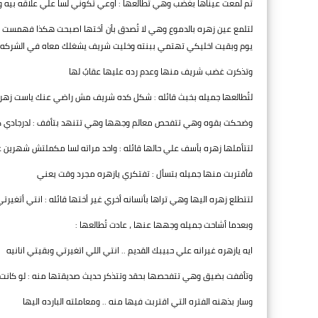
ثم لمعت عيناها بغضب وهي تُطالعها : اوعي تكوني لسا علي علاقه بي
لتلمع عين زهره بالدموع وهي لا تُصدق بأن أختها اصبحت هكذا فهمست بضع
يوم وبقيت اخليكي تهتمي ببنته وخليت شريف يشغلك معاه في الشركه اع
وتذكرت غضب شريف منها وعدم رده عليها عقابً لها
لتُطالعها جميله بخبث قائله : شكل كده شريف مش راضي عنك ياست زهر
وضحكت بقوه وهي تتفحص معالم وجهها وهي تتنهد بتأفف : لدرجادي كان
لتتأملها زهره بأسف علي حالها قائله : واحد مراته لسا مكملتش شهرين عل
فأقتربت منها جميله بتسأل : تفتكري يازهره مجرد وقت يعني
لتتطلع زهره اليها وهي تراها بأنسانه أخري غير أختها قائله : انتي أتغير
وبعدما أشاحت جميله وجهها عنها ، عادت تُطالعها :
ايه يازهره غيرانه علي حبيبك القديم .. انتي اللي اتغيرتي وبقيتي انانيه
وتأففت بضيق وهي تتفحصها بحقد وتتذكر حديث صديقتها منه : لو كانت زه
وسار بذهنه الفتره التي اقتربت فيها منه .. ومعاملته البارده اليها