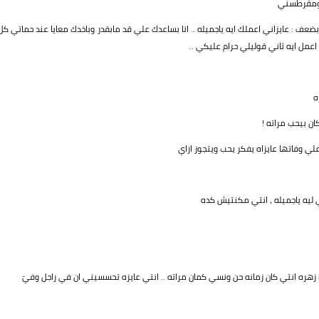
ه ومقرطسني
ف : عايزاني اعملك ايه ياجميله .. انا بساعدك علي قد مابقدر وباخدك معايا عند حماتي كل
مل ايه تاني قوليلي حرام عليكي ..
ه
 بيحب مراته !
ي وفاتها عايزاه يفكر يحب ويتجوز ازاي
تي ليه ياجميله ، انتي مكنتيش كده
ره انتي كان زمانه حن ونسي كمان مراته .. انتي عايزه تحسسيني ان في راجل وفيّ