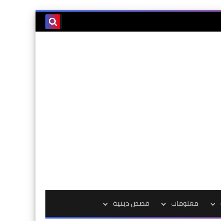
معلومات
قصص دينية