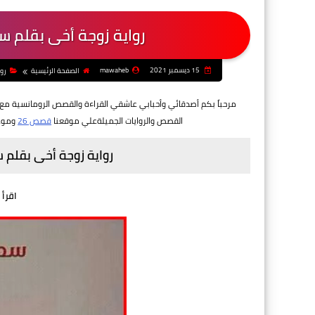
رواية زوجة أخى بقلم 
15 ديسمبر 2021
mawaheb
الصفحة الرئيسية
رو
مرحباً بكم أصدقائي وأحبابي عاشقي القراءة والقصص الرومانسية مع ر
القصص والروايات الجميلةعلي موقعنا
قصص 26
وموعد
رواية زوجة أخى بقلم
اقرأ 