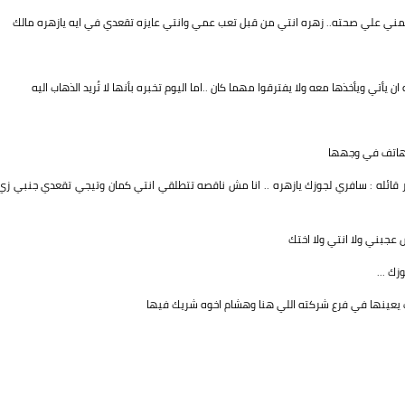
طمني علي صحته.. زهره انتي من قبل تعب عمي وانتي عايزه تقعدي في ايه يازهره مالك
أتي ويأخذها معه ولا يفترقوا مهما كان ..اما اليوم تخبره بأنها لا تُريد الذهاب اليه
الهاتف في وجهها
ر قائله : سافري لجوزك يازهره .. انا مش ناقصه تتطلقي انتي كمان وتيجي تقعدي جنبي زي
عجبني ولا انتي ولا اختك
ك ...
يف يعينها في فرع شركته اللي هنا وهشام اخوه شريك فيها