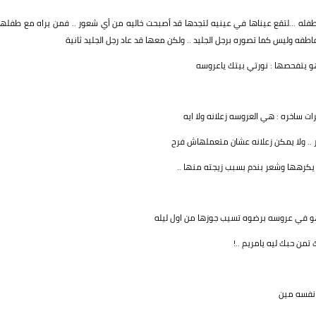
طفله ...لتقع عيناها في عينيه لتجدها قد أصبحت خاليه من أي شعور .. فمن يراه مع طفلها
فه وليس كما تصوره برجل الجليد .. ولكن معها قد عاد رجل الجليد ثانية
و يتفحصها : نورتي بيتك ياعروسه
ت ساخره : هي العروسه زعلانه ولا ايه
 .. ولا يمكن زعلانه عشان متعملهاش فرح
يكرهها وشعر بندم بسبب زيجته منها ..
و في عروسه برضوه تسيب جوزها من اول ليله
من حبك ليه يامريم ..!
 نفسه مين