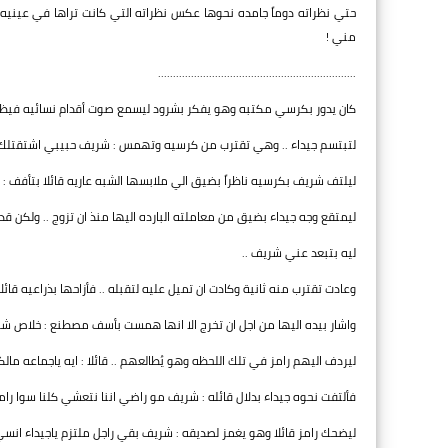
حتي نظراته دوماً جامده نحوها عكس نظراته التي كانت تراها في عينيه
مني !
..................................................................
كان يدور بكرسي مكتبه وهو يفكر بشرود ليسمع صوت أقدام نسائيه فيظن ب
لتبتسم جيداء .. وهي تقترب من كرسيه وتهمس : شريف حبيبي اشتقتلك
ليلتف شريف بكرسيه ناظراً بضيق الي ملابسها الشبه عاريه قائلا بتأفف : ل
ليمتقع وجه جيداء بضيق من معاملته البارده اليها منذ ان تزوج .. ولكن قد
ليه بتبعد عني شريف ..
وعادت تقترب منه ثانية وكادت ان تميل عليه لتقبله .. فأزاحها بذراعيه قا
واشار بيده اليها من اجل ان تخرج الا انها همست بأسف مصطنع : خلاص ش
ليردف اليهم رامز في تلك اللحظه وهو يُطالعهم .. قائلا : ايه ياجماعه مال
فألتفت نحوه جيداء بدلال قائله : شريف مو راضي اننا نتعشي كلنا سوا رام
ليضحك رامز قائلا وهو يغمز لصديقه : شريف بقي راجل ملتزم ياجيداء انسي ش