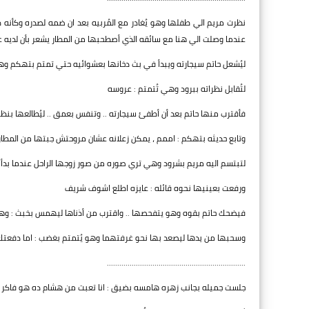
نظرت مريم الي طفلها وهو يُغادر مع المُربيه بعد ان ضمه لصدره وكأنه 
عندما وصلت الي هنا مع سائقه الذي أصطحبها من المطار يشعر بأن لديه عاط
ليُشعل حاتم سيجارته ويبدأ في بث دخانها بعشوائيه حتي تمتم بتهكم وه
لتُقابل نظراته ببرود وهي تُتمتم : عروسه
فأقترب منها حاتم بعد أن أطفئ سيجارته .. وتنفس بعمق .. ليُطالعها بنظرا
وتابع حديثه بتهكم : اممم ، يمكن زعلانه عشان مروحتش جبتها من المطار
لتبتسم اليه مريم بشرود وهي تري صوره من صور زوجها الراحل عندما بدأ 
ورفعت بعينيها نحوه قائله : عايزه اطلع اشوف شريف
فيضحك حاتم بقوه وهو يتفحصها .. واقترب من أذناها ليهمس بخبث : وه
وسحبها من يدها ليصعد بها نحو غرفتهما وهو يُتمتم بغضب : اما دفعتك ت
...................................................................
جلست جميله بجانب زهره هامسه بضيق : انا تعبت من هشام ده هو فاكر