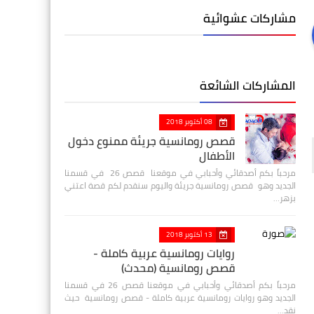
مشاركات عشوائية
المشاركات الشائعة
08 أكتوبر 2018
قصص رومانسية جريئة ممنوع دخول
الأطفال
مرحباً بكم أصدقائي وأحبابي في موقعنا قصص 26 في قسمنا
الجديد وهو قصص رومانسية جريئة واليوم سنقدم لكم قصة اعتني
بزهر…
13 أكتوبر 2018
روايات رومانسية عربية كاملة -
قصص رومانسية (محدث)
مرحباً بكم أصدقائي وأحبابي في موقعنا قصص 26 في قسمنا
الجديد وهو روايات رومانسية عربية كاملة - قصص رومانسية حيث
نقد…