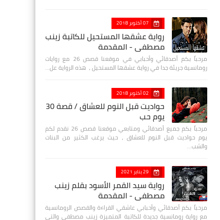
07 أكتوبر 2018
رواية عشقها المستحيل للكاتبة زينب
مصطفي - المقدمة
مرحباً بكم أصدقائي وأحبابي في موقعنا قصص 26 مع روايات
رومانسية جريئة جدا في رواية عشقها المستحيل ، هذه الرواية عل…
02 أكتوبر 2018
حواديت قبل النوم للعشاق / قصة 30
يوم حب
مرحباً بكم جميع أصدقائي ومتابعي موقعنا قصص 26 نقدم لكم
يوم حواديت قبل النوم للعشاق ، حيث يرغب الكثير من البنات
والشب…
29 يناير 2021
رواية سيد القمر الأسود بقلم زينب
مصطفي - المقدمة
مرحباً بكم أصدقائي وأحبابي عاشقي القراءة والقصص الرومانسية
مع رواية رومانسية جديدة للكاتبة المتميزة زينب مصطفى والتي