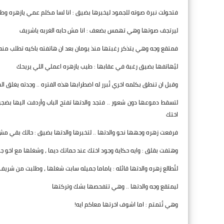
فتحولت نبرة صوته للجمود ليخبرها بضيق : انا لسا مكلم عمي يازهره و
ليرتجف صوتها وهي تهمس بضعف : انا مش حابه الغربه ياشريف
فمتقع وجه وهي يتذكر رغبتها منذ يومان بعد ان هاتفته باكيه تطلب منه ان ي
ليُهاتفها بضيق رغبة في عقابها : طيب يازهره اعملي اللي يريحك
وقبل ان تنطق بكلمه اخري تُبرر له اضطرابها هذه الفتره .. وجدته يغلق 
لتسقط دموعها دون شعور .. فتجد والدتها تفتح الباب وأردفت اليها بضج
اختك
فرفعت زهره وجهها نحو والدتها .. لتخبرها والدتها بضيق : حالك بقي مش 
وهتفت بقلق : وايه حكاية وجود اختك عند حماتك ديما ، وشغلها مع اخو جوز
لتُطالع زهره والدتها قائله : ياماما جميله سابت شغلها ، وطلبت من شر
ليمتقع وجه والدتها .. وهي تتفحصها بشك وتركتها
وهي تُتمتم : اما اشوف اخرتها معاكم ايه!
...................................................................