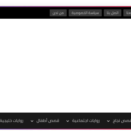
نا
اتصل بنا
سياسة الخصوصية
من نحن
صص نجاح
روايات اجتماعية
قصص أطفال
روايات خليجية