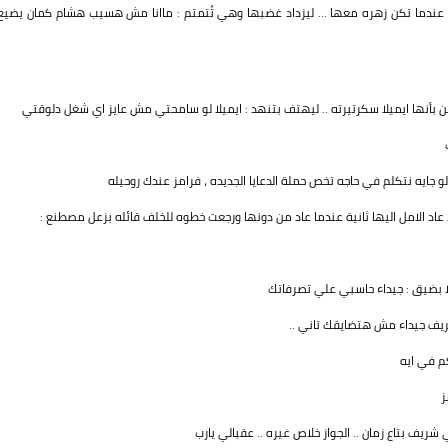
 عندما تكن زهره معها ... ليزداد غضبها وهي تُتمتم : ماانا مش هسيب هشام كمان يضيع
أنها ايميلا سكرتيرته .. ليهتف بتنهد : ايميلا لو سامحتي مش عايز اي شغل دلوقتي
و جايه نتكلم في حاجه تخص حملة الدعايا الجديده ، فرامز عندك روحيله
 عاد الامل اليها ثانية عندما عاد من دونها ورجعت خطوه للخلف قائله بزعل مصطنع :
ئلا بضيق : جيداء حاسبي علي تصرفاتك
ريف جيداء مش هتضايقك تاني ..
كم في ايه
ز
ريف بتاع زمان .. الجواز خلاص غيره .. عقبالي يارب