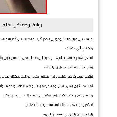
رواية زوجة أخى بقلم
جلست علي فراشها بشرود وهي تتذكر أخر ليله قضتها بين أحضانه فتنهدت
وحشتني أوي ياشريف
لتشعر بأهتزاز هاتفها بجانبها .. ونظرت الي رقم المتصل بلهفه وشوق وأ
بقالي ساعه مستنيه تتصل بيا ياشريف
ليأتيها صوت شريف الضاحك والذي يتخلله العتاب : لو كنت وحشتك ياهانم
ثم تنهد بشوق وهي يتذكر يوم سفرهم وتعب والدها فجأه .. ورغم مكوثه يوما
وهمس بدفئ : كفايه كده يازهره وتعالي ، انا هحجزلك علي طياره بكره
لتتذكر زهره تهديد جميله المُستمر ...وهتفت بتعلثم :
بابا لسا تعبان ياحبيبي ، ومقدرش اسيبه