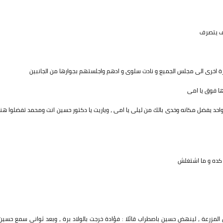
ف يتصرف
رة اخرى الى مجلس الجميع و نادت سلوى و ادهم واجلستهم بجوارها من الجانبين
ها فوق يا امى
واحد يفضل مكانه وخدى بالك من ليلى يا امى ، وياريت يا دكتور حسين انت ومحمد تفضلوا هنا
 كده و ما اشتغلش
 المزرعة ، لينهض حسين باصطراب قائلا : فؤادة خرجت بالولاد برة ، وبعد ثوانى سمع حسين