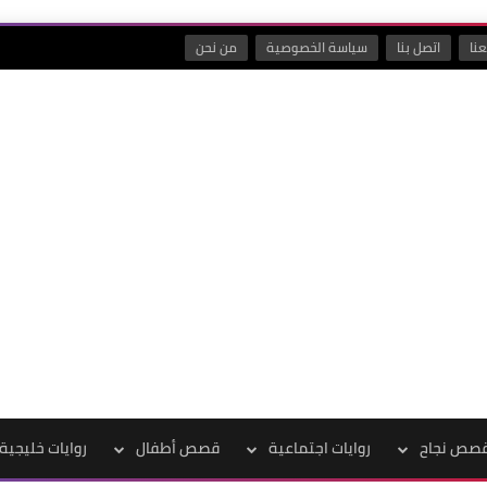
نا
اتصل بنا
سياسة الخصوصية
من نحن
صص نجاح
روايات اجتماعية
قصص أطفال
روايات خليجية