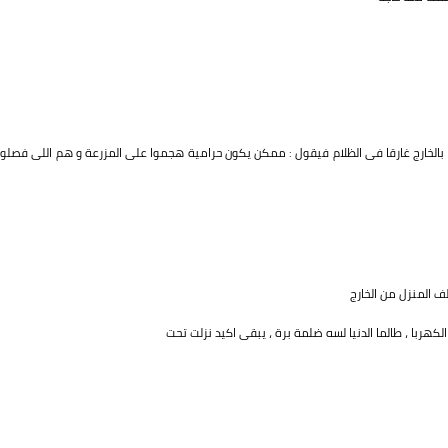
 بالخارج غارقا فى الظلام فيقول : ممكن يكون حرامية هجموا على المزرعة و هم اللى فصلوا
ف المنزل من الخارج
هربا ، طالما الدنيا لسه ضلمة برة ، يبقى اكيد نزلت تحت