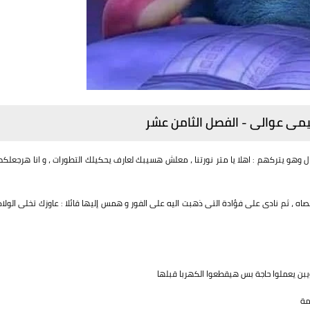
يمى عوالى - الفصل الثامن عشر
ال وهو يتركهم : اهلا يا متر نورتنا ، معلش هسيبك لعارف يحكيلك التطورات ، و انا هرجعلكم
 ، ثم نادى على فؤادة التى ذهبت اليه على الفور و همس إليها قائلا : عاوزك تخلى الولاد
ويبن يعملوا حاجة بس هيقطعوا الكهربا قبلها
مة