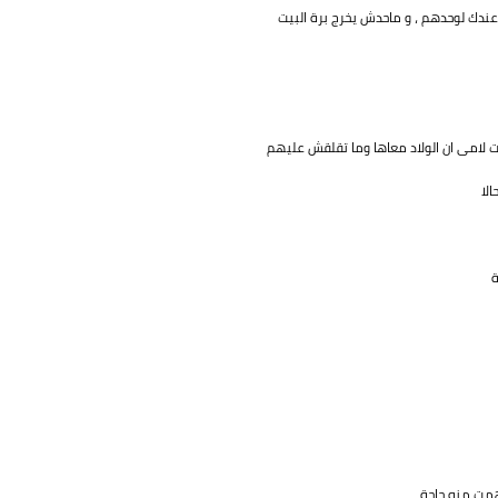
عندك لوحدهم ، و ماحدش يخرج برة البيت
لت لامى ان الولاد معاها وما تقلقش عليهم
لا
ة
همت منه حاجة