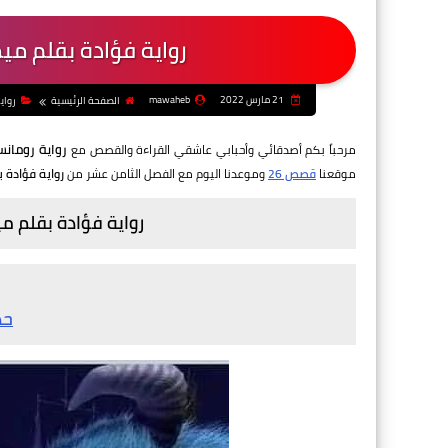
رواية فؤادة بقلم مي
21 مارس 2022
mawaheb
الصفحة الرئيسية
رواي
رواية رومان
مرحباً بكم أصدقائي وأحبابي عاشقي القراءة والقصص مع
موقعنا
قصص 26
وموعدنا اليوم مع الفصل الثامن عشر من
رواية فؤادة 
رواية فؤادة بقلم م
حد