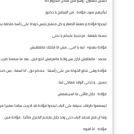
حسين بتساؤل : وهو فين مدخل البدروم ده
ليأتيهم صوت فؤادة : من المطبخ يا دكتور
ليجدوا فؤادة و معها الصغار و كل منهم يلبس خوذة على رأسه ملحقة بكش
حسنة بلهفة : فزعتينا عليكم يا بنتى
فؤادة بهدوء : ليه يا امى ، مش انا قلتلك ماتقلقيش
محمد : مانقلقش ازاى بس واحنا مانعرفش انتو فين ، بعد ما سمعنا ضرب الن
فؤادة وهى تخلع الخوذة من على رأسها : عندكم حق ، انا اسفة ، بس كنت 
حسين : و خدتى الولاد معاكى ليه
فؤادة : جلال قاللى ما اسيبهمش
ليسمعوا طرقات عنيفة على الباب ليجدوا فؤادة قد اخرجت سلاحا صغيرا من 
وما ان فتح محمد الباب حتى وجد جلال يقتحم المنزل صائحا : فؤادة فين
فؤادة : انا اهوه