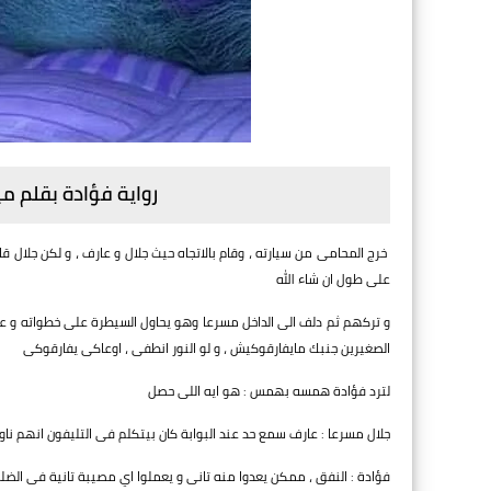
رواية فؤادة بقلم م
خرج المحامى من سيارته ، وقام بالاتجاه حيث جلال و عارف ، و لكن جلال ق
على طول ان شاء الله
و تركهم ثم دلف الى الداخل مسرعا وهو يحاول السيطرة على خطواته و عصاه
الصغيرين جنبك مايفارقوكيش ، و لو النور انطفى ، اوعاكى يفارقوكى
لترد فؤادة همسه بهمس : هو ايه اللى حصل
جلال مسرعا : عارف سمع حد عند البوابة كان بيتكلم فى التليفون انهم نا
فؤادة : النفق ، ممكن يعدوا منه تانى و يعملوا اي مصيبة تانية فى الضل