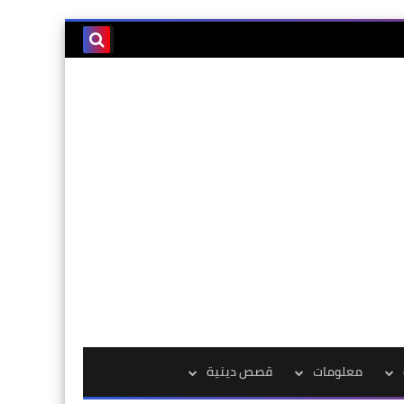
معلومات
قصص دينية