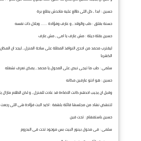
حسين : ابدا ، كل اللى طالع عليه ماحدش يطلع برة
حسنة بقلق : طب والولاد ، و عارف وفؤادة ……. وجلال ذات نفسه
حسين بقلة حيلة : مش عارف يا امى ، مش عارف
ليقترب محمد من احدى النوافذ المطلة على ساحة المنزل ، ليجد ان المكان
الكهربا
سلمى : طب ما تيجى نبص على المحول يا محمد ، يمكن نعرف نشغله
حسين : هو انتو عارفين مكانه
وقبل ان يجيب احدهم كانت الاضاءة قد عادت للمنزل ، و لكن الظلام مازال يل
لتنهض نهاد من مجلسها قائلة بلهفة : اكيد البت فؤادة هى اللى رجعت الك
حسين باستفهام : تحت فين
سلمى : فى محول بينور البيت بس موجود تحت فى البدروم