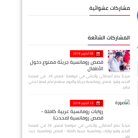
مشاركات عشوائية
المشاركات الشائعة
08 أكتوبر 2018
قصص رومانسية جريئة ممنوع دخول
الأطفال
مرحباً بكم أصدقائي وأحبابي في موقعنا قصص 26 في قسمنا
الجديد وهو قصص رومانسية جريئة واليوم سنقدم لكم قصة اعتني
بزهر…
13 أكتوبر 2018
روايات رومانسية عربية كاملة -
قصص رومانسية (محدث)
مرحباً بكم أصدقائي وأحبابي في موقعنا قصص 26 في قسمنا
الجديد وهو روايات رومانسية عربية كاملة - قصص رومانسية حيث
نقد…