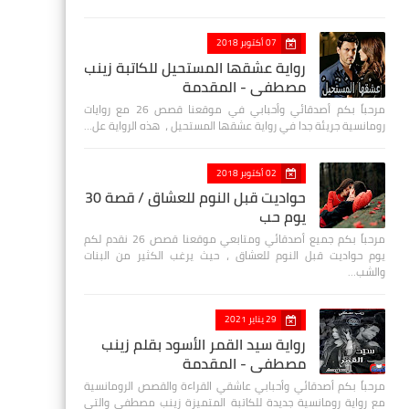
07 أكتوبر 2018
رواية عشقها المستحيل للكاتبة زينب
مصطفي - المقدمة
مرحباً بكم أصدقائي وأحبابي في موقعنا قصص 26 مع روايات
رومانسية جريئة جدا في رواية عشقها المستحيل ، هذه الرواية عل…
02 أكتوبر 2018
حواديت قبل النوم للعشاق / قصة 30
يوم حب
مرحباً بكم جميع أصدقائي ومتابعي موقعنا قصص 26 نقدم لكم
يوم حواديت قبل النوم للعشاق ، حيث يرغب الكثير من البنات
والشب…
29 يناير 2021
رواية سيد القمر الأسود بقلم زينب
مصطفي - المقدمة
مرحباً بكم أصدقائي وأحبابي عاشقي القراءة والقصص الرومانسية
مع رواية رومانسية جديدة للكاتبة المتميزة زينب مصطفى والتي