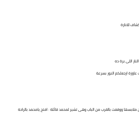
اف للانارة
ار اللى برة ده
عاوزة ارجعلكم النور بسرعة
ملابسها ووقفت بالقرب من الباب وهى تشير لمحمد قائلة : افتح يامحمد بالراحة