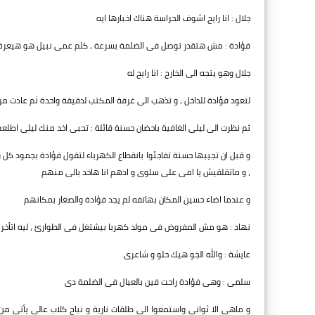
جلال : انا رايح اشوف الحراسة هناك اخبارها ايه
فؤادة : مش هتقدر توصل فى الضلمة بسرعة ، كلم عمى نبيل هو هيعر
جلال وهو يتجه الى الخارج : انا رايح له
لتعود فؤادة للداخل ، و تذهب الى غرفة المكتب لدقيقة واحدة ثم عادت م
ثم نظرت الى ليلى الغافية باحضان حسنة قائلة : تحبى اخد منك ليلى اطلع
و قبل ان تجيبها حسنة تفاجئوا بانقطاع الكهرباء لتقول فؤادة بجمود كل 
، و ماتقلقيش يا امى على سلوى و ادهم انا هاخد بالى منهم
و عندما اضاء حسين المكان بهاتفه لم يجد فؤادة والصغار بمكانهم
نهاد : هو مش المفروض فى مولد كهربا بيشتغل فى الطوارئ ، ليه اتأخر
عايشة : والله الجو هيك حلو و شاعرى
سلمى : وهى فؤادة راحت فين بالعيال فى الضلمة دى
و ماهى الا ثوانى واستمعوا الى طلقات نارية و نباح كلاب عالي يأتى من