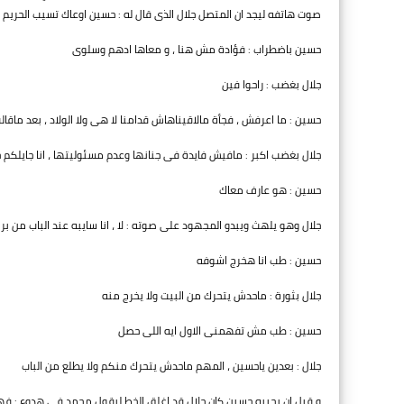
صوت هاتفه ليجد ان المتصل جلال الذى قال له : حسين اوعاك تسيب الحريم 
حسين باضطراب : فؤادة مش هنا ، و معاها ادهم وسلوى
جلال بغضب : راحوا فين
حسين : ما اعرفش ، فجأة مالاقيناهاش قدامنا لا هى ولا الولاد ، بعد ماقا
جلال بغضب اكبر : مافيش فايدة فى جنانها وعدم مسئوليتها ، انا جايلكم حا
حسين : هو عارف معاك
جلال وهو يلهث ويبدو المجهود على صوته : لا ، انا سايبه عند الباب من بر
حسين : طب انا هخرج اشوفه
جلال بثورة : ماحدش يتحرك من البيت ولا يخرج منه
حسين : طب مش تفهمنى الاول ايه اللى حصل
جلال : بعدين ياحسين ، المهم ماحدش يتحرك منكم ولا يطلع من الباب
و قبل ان يجيبه حسين كان جلال قد اغلق الخط ليقول محمد فى هدوء : ف